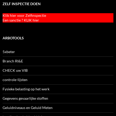
ZELF INSPECTIE DOEN
Klik hier voor Zelfinspectie
Een sanctie ? KLIK hier
ARBOTOOLS
5xbeter
Branch RI&E
CHECK uw VIB
controle-lijsten
Fysieke belasting op het werk
Gegevens gevaarlijke stoffen
Geluidniveaus en Geluid Meten