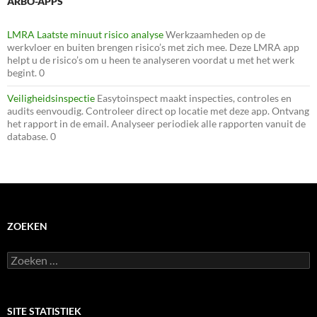
ARBO-APPS
LMRA Laatste minuut risico analyse
Werkzaamheden op de
werkvloer en buiten brengen risico’s met zich mee. Deze LMRA app
helpt u de risico’s om u heen te analyseren voordat u met het werk
begint. 0
Veiligheidsinspectie
Easytoinspect maakt inspecties, controles en
audits eenvoudig. Controleer direct op locatie met deze app. Ontvang
het rapport in de email. Analyseer periodiek alle rapporten vanuit de
database. 0
ZOEKEN
Zoeken
naar:
SITE STATISTIEK