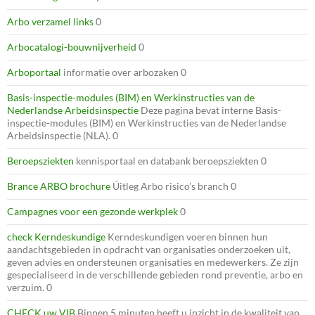
Arbo verzamel links
0
Arbocatalogi-bouwnijverheid
0
Arboportaal
informatie over arbozaken 0
Basis-inspectie-modules (BIM) en Werkinstructies van de
Nederlandse Arbeidsinspectie
Deze pagina bevat interne Basis-
inspectie-modules (BIM) en Werkinstructies van de Nederlandse
Arbeidsinspectie (NLA). 0
Beroepsziekten
kennisportaal en databank beroepsziekten 0
Brance ARBO brochure
Úitleg Arbo risico’s branch 0
Campagnes voor een gezonde werkplek
0
check Kerndeskundige
Kerndeskundigen voeren binnen hun
aandachtsgebieden in opdracht van organisaties onderzoeken uit,
geven advies en ondersteunen organisaties en medewerkers. Ze zijn
gespecialiseerd in de verschillende gebieden rond preventie, arbo en
verzuim. 0
CHECK uw VIB
Binnen 5 minuten heeft u inzicht in de kwaliteit van