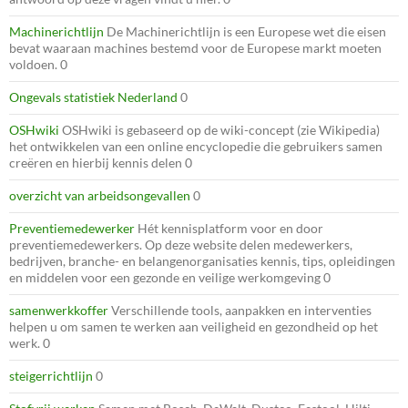
Machinerichtlijn
De Machinerichtlijn is een Europese wet die eisen
bevat waaraan machines bestemd voor de Europese markt moeten
voldoen. 0
Ongevals statistiek Nederland
0
OSHwiki
OSHwiki is gebaseerd op de wiki-concept (zie Wikipedia)
het ontwikkelen van een online encyclopedie die gebruikers samen
creëren en hierbij kennis delen 0
overzicht van arbeidsongevallen
0
Preventiemedewerker
Hét kennisplatform voor en door
preventiemedewerkers. Op deze website delen medewerkers,
bedrijven, branche- en belangenorganisaties kennis, tips, opleidingen
en middelen voor een gezonde en veilige werkomgeving 0
samenwerkkoffer
Verschillende tools, aanpakken en interventies
helpen u om samen te werken aan veiligheid en gezondheid op het
werk. 0
steigerrichtlijn
0