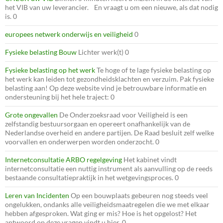
het VIB van uw leverancier. En vraagt u om een nieuwe, als dat nodig
is. 0
europees netwerk onderwijs en veiligheid
0
Fysieke belasting Bouw
Lichter werk(t) 0
Fysieke belasting op het werk
Te hoge of te lage fysieke belasting op
het werk kan leiden tot gezondheidsklachten en verzuim. Pak fysieke
belasting aan! Op deze website vind je betrouwbare informatie en
ondersteuning bij het hele traject: 0
Grote ongevallen
De Onderzoeksraad voor Veiligheid is een
zelfstandig bestuursorgaan en opereert onafhankelijk van de
Nederlandse overheid en andere partijen. De Raad besluit zelf welke
voorvallen en onderwerpen worden onderzocht. 0
Internetconsultatie ARBO regelgeving
Het kabinet vindt
internetconsultatie een nuttig instrument als aanvulling op de reeds
bestaande consultatiepraktijk in het wetgevingsproces. 0
Leren van Incidenten
Op een bouwplaats gebeuren nog steeds veel
ongelukken, ondanks alle veiligheidsmaatregelen die we met elkaar
hebben afgesproken. Wat ging er mis? Hoe is het opgelost? Het
antwoord op deze vragen vindt u hier. 0