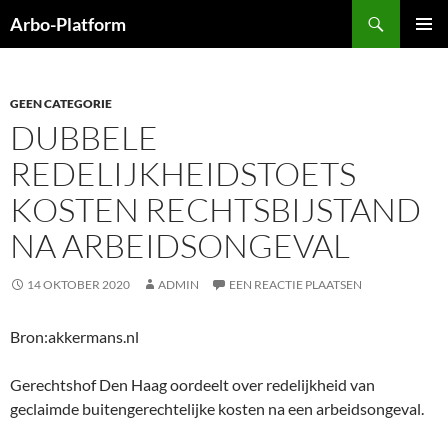
Ga
Zoeken
Arbo-Platform
naar
PRIMAI
de
MENU
inhoud
GEEN CATEGORIE
DUBBELE
REDELIJKHEIDSTOETS
KOSTEN RECHTSBIJSTAND
NA ARBEIDSONGEVAL
14 OKTOBER 2020
ADMIN
EEN REACTIE PLAATSEN
Bron:akkermans.nl
Gerechtshof Den Haag oordeelt over redelijkheid van
geclaimde buitengerechtelijke kosten na een arbeidsongeval.