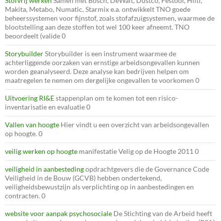
Stofvrij werken
Samen met Bosch, DeWalt, Dustco, Festool, Hilti,
Makita, Metabo, Numatic, Starmix e.a. ontwikkelt TNO goede
beheerssystemen voor fijnstof, zoals stofafzuigsystemen, waarmee de
blootstelling aan deze stoffen tot wel 100 keer afneemt. TNO
beoordeelt (valide 0
Storybuilder
Storybuilder is een instrument waarmee de
achterliggende oorzaken van ernstige arbeidsongevallen kunnen
worden geanalyseerd. Deze analyse kan bedrijven helpen om
maatregelen te nemen om dergelijke ongevallen te voorkomen 0
Uitvoering RI&E
stappenplan om te komen tot een risico-
inventarisatie en evaluatie 0
Vallen van hoogte
Hier vindt u een overzicht van arbeidsongevallen
op hoogte. 0
veilig werken op hoogte
manifestatie Velig op de Hoogte 2011 0
veiligheid in aanbesteding
opdrachtgevers die de Governance Code
Veiligheid in de Bouw (GCVB) hebben ondertekend,
veiligheidsbewustzijn als verplichting op in aanbestedingen en
contracten. 0
website voor aanpak psychosociale
De Stichting van de Arbeid heeft