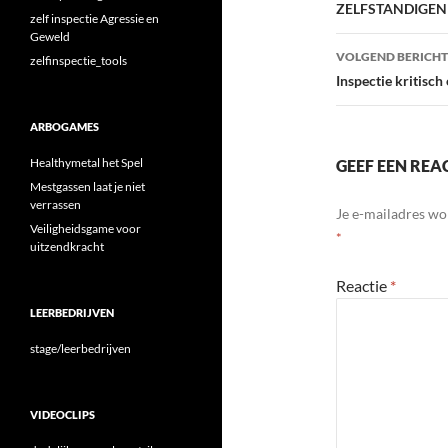
navigatie
ZELFSTANDIGEN
zelf inspectie Agressie en
Geweld
VOLGEND BERICHT
zelfinspectie_tools
Inspectie kritisch
ARBOGAMES
Healthymetal het Spel
GEEF EEN REA
Mestgassen laat je niet
verrassen
Je e-mailadres wo
Veiligheidsgame voor
*
uitzendkracht
Reactie
*
LEERBEDRIJVEN
stage/leerbedrijven
VIDEOCLIPS