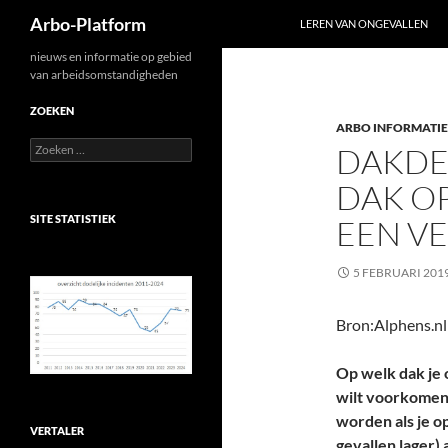
Zoeken
Arbo-Platform
LEREN VAN ONGEVALLEN
Ga
nieuws en informatie op gebied
van arbeidsomstandigheden
naar
de
ZOEKEN
ARBO INFORMATIE
inhoud
Zoeken
DAKDE
naar:
DAK O
SITE STATISTIEK
EEN VE
5 FEBRUARI 201
Bron:Alphens.nl
Op welk dak je o
wilt voorkomen.
worden als je o
VERTALER
gevallen lager)