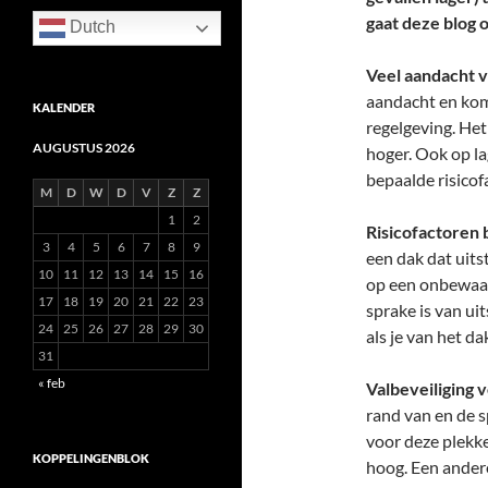
gaat deze blog 
Dutch
Veel aandacht v
aandacht en kom
KALENDER
regelgeving. Het
AUGUSTUS 2026
hoger. Ook op la
bepaalde risicof
M
D
W
D
V
Z
Z
1
2
Risicofactoren 
3
4
5
6
7
8
9
een dak dat uits
10
11
12
13
14
15
16
op een onbewaak
17
18
19
20
21
22
23
sprake is van ui
24
25
26
27
28
29
30
als je van het dak
31
« feb
Valbeveiliging 
rand van en de s
voor deze plekke
KOPPELINGENBLOK
hoog. Een ander