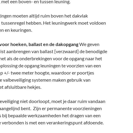
 met een boven- en tussen leuning.
ingen moeten altijd ruim boven het dakvlak
n tussenregel hebben. Het leuningwerk moet voldoen
sen en keuringen.
voor hoeken, ballast en de dakopgang
We geven
uist aanbrengen van ballast [verzwaard] de benodigde
 net als de onderbrekingen voor de opgang naar het
oplossing de opgang leuningen te voorzien van een
p +/- twee meter hoogte, waardoor er poortjes
e valbeveiliging systemen maken gebruik van
t afsluitbare hekjes.
veiliging niet doorloopt, moet je daar ruim vandaan
je aangelijnd bent. Zijn er permanente voorzieningen
s bij bepaalde werkzaamheden het dragen van een
e verbonden is met een verankeringspunt afdoende.