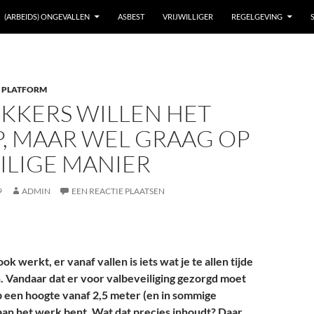
(ARBEIDS) ONGEVALLEN
ASBEST
VRIJWILLIGER
REGELGEVING
 PLATFORM
KKERS WILLEN HET
P, MAAR WEL GRAAG OP
ILIGE MANIER
9
ADMIN
EEN REACTIE PLAATSEN
ok werkt, er vanaf vallen is iets wat je te allen tijde
 Vandaar dat er voor valbeveiliging gezorgd moet
p een hoogte vanaf 2,5 meter (en in sommige
 aan het werk bent. Wat dat precies inhoudt? Daar