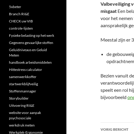
Valbeveiliging 
5xbeter
misgaat
Een bela
Branch RI&E
voor het nemen 
CHECK uw VIB
aansprakelijk ge
controle-lijsten
Fysieke belasting op het werk
Meestal zijn er 
Gegevens gevaarlijke stoffen
Geluidniveaus en Geluid
de gebouweig
Meten
opdrachtneme
handboek arbeidsmiddelen
Hittestress calculator
Bezien vanuit d
samenwerkkoffer
verantwoordelij
startwerkblijfveilig
speelt een rol hi
Stoffenmannager
bijvoorbeeld
on
Storybuilder
Uitvoering RI&E
website voor aanpak
psychosociale
Bericht
werkdruk meten
VORIG BERICHT
Werkplek-Ergonomie