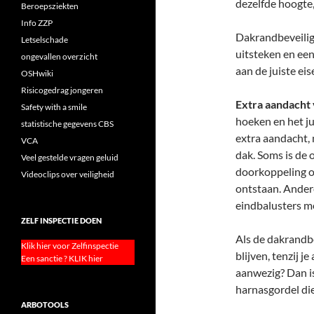
dezelfde hoogte,
Beroepsziekten
Info ZZP
Dakrandbeveilig
Letselschade
uitsteken en ee
ongevallen overzicht
aan de juiste ei
OSHwiki
Risicogedrag jongeren
Extra aandacht 
Safety with a smile
hoeken en het j
statistische gegevens CBS
extra aandacht,
VCA
dak. Soms is de 
Veel gestelde vragen geluid
doorkoppeling o
Videoclips over veiligheid
ontstaan. Ander
eindbalusters me
ZELF INSPECTIE DOEN
Als de dakrandbe
Klik hier voor Zelfinspectie
blijven, tenzij 
Een sanctie ? KLIK hier
aanwezig? Dan i
harnasgordel di
ARBOTOOLS