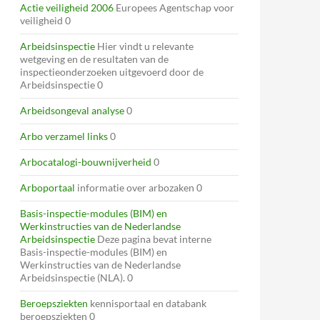
Actie veiligheid 2006
Europees Agentschap voor
veiligheid 0
Arbeidsinspectie
Hier vindt u relevante
wetgeving en de resultaten van de
inspectieonderzoeken uitgevoerd door de
Arbeidsinspectie 0
Arbeidsongeval analyse
0
Arbo verzamel links
0
Arbocatalogi-bouwnijverheid
0
Arboportaal
informatie over arbozaken 0
Basis-inspectie-modules (BIM) en
Werkinstructies van de Nederlandse
Arbeidsinspectie
Deze pagina bevat interne
Basis-inspectie-modules (BIM) en
Werkinstructies van de Nederlandse
Arbeidsinspectie (NLA). 0
Beroepsziekten
kennisportaal en databank
beroepsziekten 0