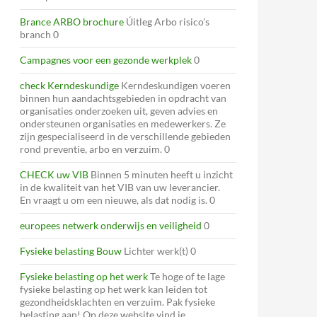
Brance ARBO brochure
Úitleg Arbo risico’s
branch 0
Campagnes voor een gezonde werkplek
0
check Kerndeskundige
Kerndeskundigen voeren
binnen hun aandachtsgebieden in opdracht van
organisaties onderzoeken uit, geven advies en
ondersteunen organisaties en medewerkers. Ze
zijn gespecialiseerd in de verschillende gebieden
rond preventie, arbo en verzuim. 0
CHECK uw VIB
Binnen 5 minuten heeft u inzicht
in de kwaliteit van het VIB van uw leverancier.
En vraagt u om een nieuwe, als dat nodig is. 0
europees netwerk onderwijs en veiligheid
0
Fysieke belasting Bouw
Lichter werk(t) 0
Fysieke belasting op het werk
Te hoge of te lage
fysieke belasting op het werk kan leiden tot
gezondheidsklachten en verzuim. Pak fysieke
belasting aan! Op deze website vind je