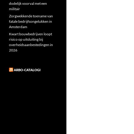
dodelijk voorval met een
militair
Zorgwekkende toename van
fatale bedrijfsongelukken in
Amsterdam
Kwart bouwbedrijven loopt
risico op uitsluiting bij
overheidsaanbestedingen in
2026
ARBO-CATALOGI