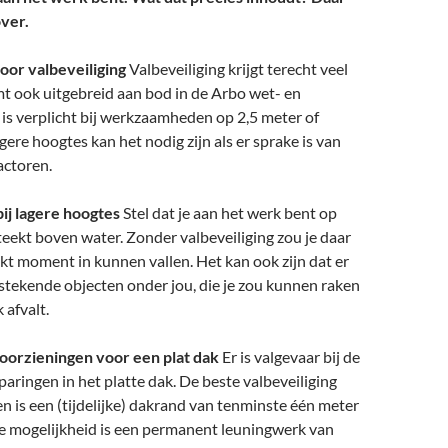
over.
oor valbeveiliging
Valbeveiliging krijgt terecht veel
t ook uitgebreid aan bod in de Arbo wet- en
 is verplicht bij werkzaamheden op 2,5 meter of
gere hoogtes kan het nodig zijn als er sprake is van
actoren.
bij lagere hoogtes
Stel dat je aan het werk bent op
teekt boven water. Zonder valbeveiliging zou je daar
t moment in kunnen vallen. Het kan ook zijn dat er
tstekende objecten onder jou, die je zou kunnen raken
 afvalt.
voorzieningen voor een plat dak
Er is valgevaar bij de
paringen in het platte dak. De beste valbeveiliging
n is een (tijdelijke) dakrand van tenminste één meter
e mogelijkheid is een permanent leuningwerk van