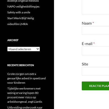
dodelijk ongeval mestsilo
NAPO veiligheidsfilmpjes
Safety with a smile
Start Werk Blijf Veilig
Naam
*
videofilm LMRA
ARCHIEF
E-mail
*
Archief
Site
RECENTE BERICHTEN
Grote zorgen om extra
gevaarlijke asbest in speelzand
voor kinderen
Tijdelijke werknemers met
weinig ervaring lopen 80
procent meer risico op
arbeidsongeval, zegt Liantis
Uitbreiding onderzoek naar