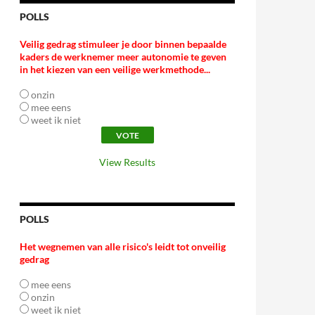
POLLS
Veilig gedrag stimuleer je door binnen bepaalde
kaders de werknemer meer autonomie te geven
in het kiezen van een veilige werkmethode...
onzin
mee eens
weet ik niet
View Results
POLLS
Het wegnemen van alle risico's leidt tot onveilig
gedrag
mee eens
onzin
weet ik niet