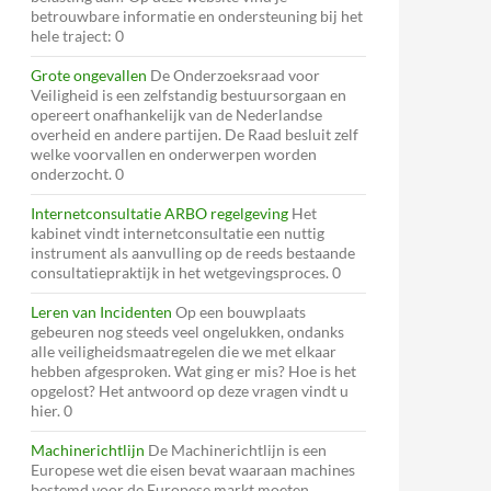
betrouwbare informatie en ondersteuning bij het
hele traject: 0
Grote ongevallen
De Onderzoeksraad voor
Veiligheid is een zelfstandig bestuursorgaan en
opereert onafhankelijk van de Nederlandse
overheid en andere partijen. De Raad besluit zelf
welke voorvallen en onderwerpen worden
onderzocht. 0
Internetconsultatie ARBO regelgeving
Het
kabinet vindt internetconsultatie een nuttig
instrument als aanvulling op de reeds bestaande
consultatiepraktijk in het wetgevingsproces. 0
Leren van Incidenten
Op een bouwplaats
gebeuren nog steeds veel ongelukken, ondanks
alle veiligheidsmaatregelen die we met elkaar
hebben afgesproken. Wat ging er mis? Hoe is het
opgelost? Het antwoord op deze vragen vindt u
hier. 0
Machinerichtlijn
De Machinerichtlijn is een
Europese wet die eisen bevat waaraan machines
bestemd voor de Europese markt moeten