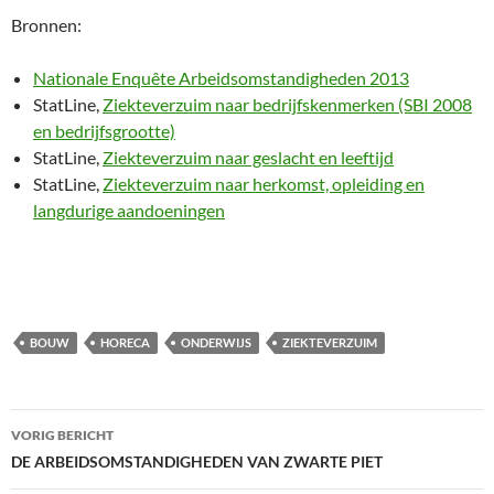
Bronnen:
Nationale Enquête Arbeidsomstandigheden 2013
StatLine,
Ziekteverzuim naar bedrijfskenmerken (SBI 2008
en bedrijfsgrootte)
StatLine,
Ziekteverzuim naar geslacht en leeftijd
StatLine,
Ziekteverzuim naar herkomst, opleiding en
langdurige aandoeningen
BOUW
HORECA
ONDERWIJS
ZIEKTEVERZUIM
Bericht
VORIG BERICHT
navigatie
DE ARBEIDSOMSTANDIGHEDEN VAN ZWARTE PIET