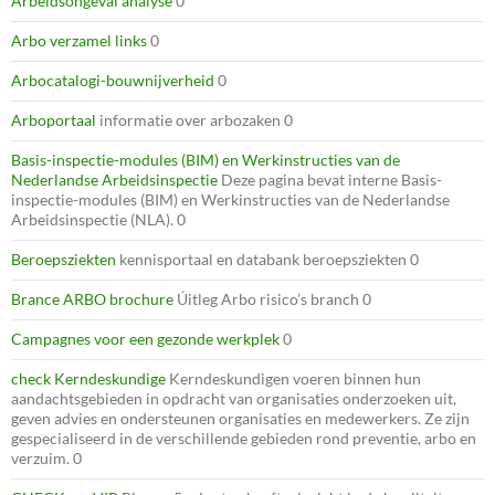
Arbeidsongeval analyse
0
Arbo verzamel links
0
Arbocatalogi-bouwnijverheid
0
Arboportaal
informatie over arbozaken 0
Basis-inspectie-modules (BIM) en Werkinstructies van de
Nederlandse Arbeidsinspectie
Deze pagina bevat interne Basis-
inspectie-modules (BIM) en Werkinstructies van de Nederlandse
Arbeidsinspectie (NLA). 0
Beroepsziekten
kennisportaal en databank beroepsziekten 0
Brance ARBO brochure
Úitleg Arbo risico’s branch 0
Campagnes voor een gezonde werkplek
0
check Kerndeskundige
Kerndeskundigen voeren binnen hun
aandachtsgebieden in opdracht van organisaties onderzoeken uit,
geven advies en ondersteunen organisaties en medewerkers. Ze zijn
gespecialiseerd in de verschillende gebieden rond preventie, arbo en
verzuim. 0