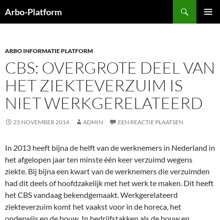
Ga
Zoeken
Arbo-Platform
naar
PRIMAI
de
MENU
inhoud
ARBO INFORMATIE PLATFORM
CBS: OVERGROTE DEEL VAN
HET ZIEKTEVERZUIM IS
NIET WERKGERELATEERD
25 NOVEMBER 2014
ADMIN
EEN REACTIE PLAATSEN
In 2013 heeft bijna de helft van de werknemers in Nederland in
het afgelopen jaar ten minste één keer verzuimd wegens
ziekte. Bij bijna een kwart van de werknemers die verzuimden
had dit deels of hoofdzakelijk met het werk te maken. Dit heeft
het CBS vandaag bekendgemaakt. Werkgerelateerd
ziekteverzuim komt het vaakst voor in de horeca, het
onderwijs en de bouw. In bedrijfstakken als de bouw en