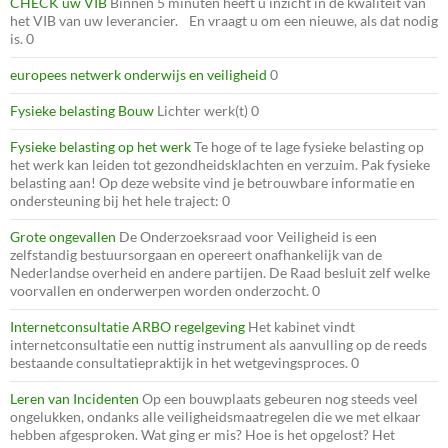
CHECK uw VIB
Binnen 5 minuten heeft u inzicht in de kwaliteit van
het VIB van uw leverancier. En vraagt u om een nieuwe, als dat nodig
is. 0
europees netwerk onderwijs en veiligheid
0
Fysieke belasting Bouw
Lichter werk(t) 0
Fysieke belasting op het werk
Te hoge of te lage fysieke belasting op
het werk kan leiden tot gezondheidsklachten en verzuim. Pak fysieke
belasting aan! Op deze website vind je betrouwbare informatie en
ondersteuning bij het hele traject: 0
Grote ongevallen
De Onderzoeksraad voor Veiligheid is een
zelfstandig bestuursorgaan en opereert onafhankelijk van de
Nederlandse overheid en andere partijen. De Raad besluit zelf welke
voorvallen en onderwerpen worden onderzocht. 0
Internetconsultatie ARBO regelgeving
Het kabinet vindt
internetconsultatie een nuttig instrument als aanvulling op de reeds
bestaande consultatiepraktijk in het wetgevingsproces. 0
Leren van Incidenten
Op een bouwplaats gebeuren nog steeds veel
ongelukken, ondanks alle veiligheidsmaatregelen die we met elkaar
hebben afgesproken. Wat ging er mis? Hoe is het opgelost? Het