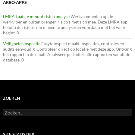
ARBO-APPS
LMRA Laatste minuut risico analyse
Werkzaamheden op de
werkvloer en buiten brengen risico’s met zich mee. Deze LMRA app
helpt u de risico’s om u heen te analyseren voordat u met het werk
begint. 0
Veiligheidsinspectie
Easytoinspect maakt inspecties, controles en
audits eenvoudig. Controleer direct op locatie met deze app. Ontvang
het rapport in de email. Analyseer periodiek alle rapporten vanuit de
database. 0
ZOEKEN
Zoeken
naar:
SITE STATISTIEK