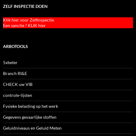
ZELF INSPECTIE DOEN
Klik hier voor Zelfinspectie
Een sanctie ? KLIK hier
ARBOTOOLS
5xbeter
Branch RI&E
CHECK uw VIB
controle-lijsten
Fysieke belasting op het werk
Gegevens gevaarlijke stoffen
Geluidniveaus en Geluid Meten