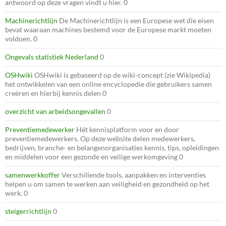
antwoord op deze vragen vindt u hier. 0
Machinerichtlijn
De Machinerichtlijn is een Europese wet die eisen
bevat waaraan machines bestemd voor de Europese markt moeten
voldoen. 0
Ongevals statistiek Nederland
0
OSHwiki
OSHwiki is gebaseerd op de wiki-concept (zie Wikipedia)
het ontwikkelen van een online encyclopedie die gebruikers samen
creëren en hierbij kennis delen 0
overzicht van arbeidsongevallen
0
Preventiemedewerker
Hét kennisplatform voor en door
preventiemedewerkers. Op deze website delen medewerkers,
bedrijven, branche- en belangenorganisaties kennis, tips, opleidingen
en middelen voor een gezonde en veilige werkomgeving 0
samenwerkkoffer
Verschillende tools, aanpakken en interventies
helpen u om samen te werken aan veiligheid en gezondheid op het
werk. 0
steigerrichtlijn
0