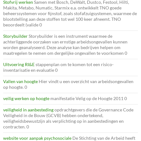
Stofvrij werken
Samen met Bosch, DeWalt, Dustco, Festool, Hilti,
Makita, Metabo, Numatic, Starmix e.a. ontwikkelt TNO goede
beheerssystemen voor fijnstof, zoals stofafzuigsystemen, waarmee de
blootstelling aan deze stoffen tot wel 100 keer afneemt. TNO
beoordeelt (valide 0
Storybuilder
Storybuilder is een instrument waarmee de
achterliggende oorzaken van ernstige arbeidsongevallen kunnen
worden geanalyseerd. Deze analyse kan bedrijven helpen om
maatregelen te nemen om dergelijke ongevallen te voorkomen 0
Uitvoering RI&E
stappenplan om te komen tot een risico-
inventarisatie en evaluatie 0
Vallen van hoogte
Hier vindt u een overzicht van arbeidsongevallen
op hoogte. 0
veilig werken op hoogte
manifestatie Velig op de Hoogte 2011 0
veiligheid in aanbesteding
opdrachtgevers die de Governance Code
Veiligheid in de Bouw (GCVB) hebben ondertekend,
veiligheidsbewustzijn als verplichting op in aanbestedingen en
contracten. 0
website voor aanpak psychosociale
De Stichting van de Arbeid heeft