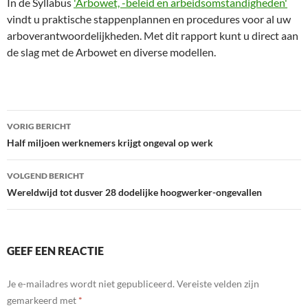
In de Syllabus
'Arbowet, -beleid en arbeidsomstandigheden'
vindt u praktische stappenplannen en procedures voor al uw
arboverantwoordelijkheden. Met dit rapport kunt u direct aan
de slag met de Arbowet en diverse modellen.
Bericht
VORIG BERICHT
navigatie
Half miljoen werknemers krijgt ongeval op werk
VOLGEND BERICHT
Wereldwijd tot dusver 28 dodelijke hoogwerker-ongevallen
GEEF EEN REACTIE
Je e-mailadres wordt niet gepubliceerd.
Vereiste velden zijn
gemarkeerd met
*