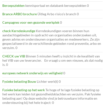
Beroepsziekten
kennisportaal en databank beroepsziekten 0
Brance ARBO brochure
Úitleg Arbo risico’s branch 0
Campagnes voor een gezonde werkplek
0
check Kerndeskundige
Kerndeskundigen voeren binnen hun
aandachtsgebieden in opdracht van organisaties onderzoeken uit,
geven advies en ondersteunen organisaties en medewerkers. Ze zijn
gespecialiseerd in de verschillende gebieden rond preventie, arbo en
verzuim. 0
CHECK uw VIB
Binnen 5 minuten heeft u inzicht in de kwaliteit van
het VIB van uw leverancier. En vraagt u om een nieuwe, als dat nodig
is. 0
europees netwerk onderwijs en veiligheid
0
Fysieke belasting Bouw
Lichter werk(t) 0
Fysieke belasting op het werk
Te hoge of te lage fysieke belasting op
het werk kan leiden tot gezondheidsklachten en verzuim. Pak fysieke
belasting aan! Op deze website vind je betrouwbare informatie en
ondersteuning bij het hele traject: 0