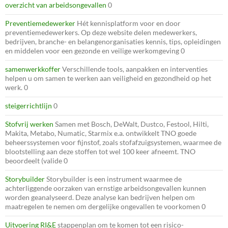
overzicht van arbeidsongevallen
0
Preventiemedewerker
Hét kennisplatform voor en door
preventiemedewerkers. Op deze website delen medewerkers,
bedrijven, branche- en belangenorganisaties kennis, tips, opleidingen
en middelen voor een gezonde en veilige werkomgeving 0
samenwerkkoffer
Verschillende tools, aanpakken en interventies
helpen u om samen te werken aan veiligheid en gezondheid op het
werk. 0
steigerrichtlijn
0
Stofvrij werken
Samen met Bosch, DeWalt, Dustco, Festool, Hilti,
Makita, Metabo, Numatic, Starmix e.a. ontwikkelt TNO goede
beheerssystemen voor fijnstof, zoals stofafzuigsystemen, waarmee de
blootstelling aan deze stoffen tot wel 100 keer afneemt. TNO
beoordeelt (valide 0
Storybuilder
Storybuilder is een instrument waarmee de
achterliggende oorzaken van ernstige arbeidsongevallen kunnen
worden geanalyseerd. Deze analyse kan bedrijven helpen om
maatregelen te nemen om dergelijke ongevallen te voorkomen 0
Uitvoering RI&E
stappenplan om te komen tot een risico-