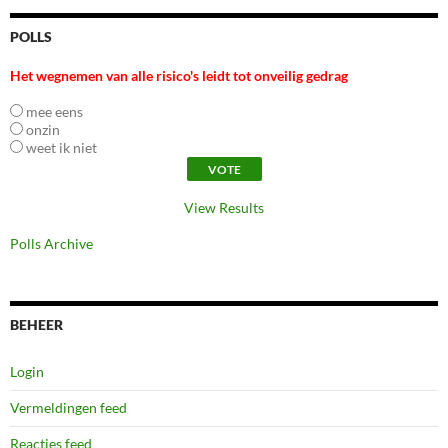
POLLS
Het wegnemen van alle risico's leidt tot onveilig gedrag
mee eens
onzin
weet ik niet
View Results
Polls Archive
BEHEER
Login
Vermeldingen feed
Reacties feed