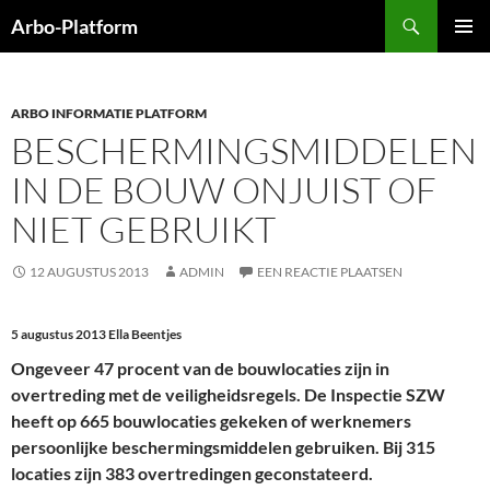
Ga
Zoeken
Arbo-Platform
naar
PRIMAI
de
MENU
inhoud
ARBO INFORMATIE PLATFORM
BESCHERMINGSMIDDELEN
IN DE BOUW ONJUIST OF
NIET GEBRUIKT
12 AUGUSTUS 2013
ADMIN
EEN REACTIE PLAATSEN
5 augustus 2013
Ella Beentjes
Ongeveer 47 procent van de bouwlocaties zijn in
overtreding met de veiligheidsregels. De Inspectie SZW
heeft op 665 bouwlocaties gekeken of werknemers
persoonlijke beschermingsmiddelen gebruiken. Bij 315
locaties zijn 383 overtredingen geconstateerd.