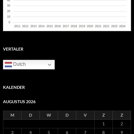
VERTALER
Dutch
KALENDER
AUGUSTUS 2026
M
D
W
D
V
Z
Z
1
2
3
4
5
6
7
8
9