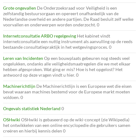
Grote ongevallen
De Onderzoeksraad voor Veiligheid is een
zelfstandig bestuursorgaan en opereert onafhankelijk van de
Nederlandse overheid en andere partijen. De Raad besluit zelf welke
voorvallen en onderwerpen worden onderzocht. 0
Internetconsultatie ARBO regelgeving
Het kabinet vindt
internetconsultatie een nuttig instrument als aanvulling op de reeds
bestaande consultatiepraktijk in het wetgevingsproces. 0
Leren van Incidenten
Op een bouwplaats gebeuren nog steeds veel
ongelukken, ondanks alle veiligheidsmaatregelen die we met elkaar
hebben afgesproken. Wat ging er mis? Hoe is het opgelost? Het
antwoord op deze vragen vindt u hier. 0
Machinerichtlijn
De Machinerichtlijn is een Europese wet die eisen
bevat waaraan machines bestemd voor de Europese markt moeten
voldoen. 0
Ongevals statistiek Nederland
0
OSHwiki
OSHwiki is gebaseerd op de wiki-concept (zie Wikipedia)
het ontwikkelen van een online encyclopedie die gebruikers samen
creëren en hierbij kennis delen 0