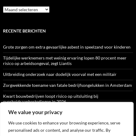
Archief
RECENTE BERICHTEN
Grote zorgen om extra gevaarlijke asbest in speelzand voor kinderen
Tijdelijke werknemers met weinig ervaring lopen 80 procent meer
risico op arbeidsongeval, zegt Liantis
Uitbreiding onderzoek naar dodelijk voorval met een militair
Zorgwekkende toename van fatale bedrijfsongelukken in Amsterdam
Kwart bouwbedrijven loopt risico op uitsluiting bij
overheidsaanbestedingen in 2026
We value your privacy
We use cookies to enhance your browsing experience, serve
ARBO-CATALOGI
personalised ads or content, and analyse our traffic. By