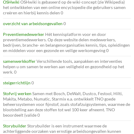
OSHwiki
OSHwiki is gebaseerd op de wiki-concept (zie Wikipedia)
het ontwikkelen van een online encyclopedie die gebruikers samen
creëren en hierbij kennis delen 0
overzicht van arbeidsongevallen
0
Preventiemedewerker
Hét kennisplatform voor en door
preventiemedewerkers. Op deze website delen medewerkers,
bedrijven, branche- en belangenorganisaties kennis, tips, opleidingen
en middelen voor een gezonde en veilige werkomgeving 0
samenwerkkoffer
Verschillende tools, aanpakken en interventies
helpen u om samen te werken aan veiligheid en gezondheid op het
werk. 0
steigerrichtlijn
0
Stofvrij werken
Samen met Bosch, DeWalt, Dustco, Festool, Hilti,
Makita, Metabo, Numatic, Starmix e.a. ontwikkelt TNO goede
beheerssystemen voor fijnstof, zoals stofafzuigsystemen, waarmee de
blootstelling aan deze stoffen tot wel 100 keer afneemt. TNO
beoordeelt (valide 0
Storybuilder
Storybuilder is een instrument waarmee de
achterliggende oorzaken van ernstige arbeidsongevallen kunnen