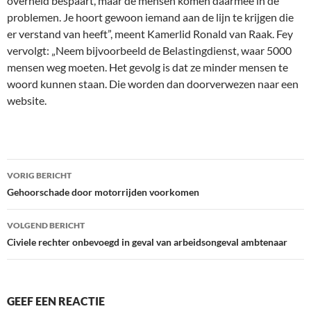
overheid bespaart, maar de mensen komen daarmee in de
problemen. Je hoort gewoon iemand aan de lijn te krijgen die
er verstand van heeft”, meent Kamerlid Ronald van Raak. Fey
vervolgt: „Neem bijvoorbeeld de Belastingdienst, waar 5000
mensen weg moeten. Het gevolg is dat ze minder mensen te
woord kunnen staan. Die worden dan doorverwezen naar een
website.
Bericht
VORIG BERICHT
navigatie
Gehoorschade door motorrijden voorkomen
VOLGEND BERICHT
Civiele rechter onbevoegd in geval van arbeidsongeval ambtenaar
GEEF EEN REACTIE