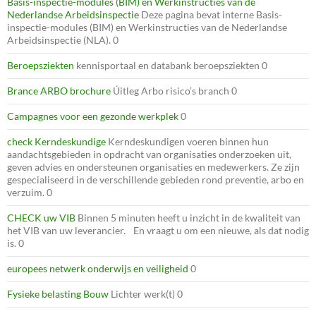
Basis-inspectie-modules (BIM) en Werkinstructies van de
Nederlandse Arbeidsinspectie
Deze pagina bevat interne Basis-
inspectie-modules (BIM) en Werkinstructies van de Nederlandse
Arbeidsinspectie (NLA). 0
Beroepsziekten
kennisportaal en databank beroepsziekten 0
Brance ARBO brochure
Úitleg Arbo risico’s branch 0
Campagnes voor een gezonde werkplek
0
check Kerndeskundige
Kerndeskundigen voeren binnen hun
aandachtsgebieden in opdracht van organisaties onderzoeken uit,
geven advies en ondersteunen organisaties en medewerkers. Ze zijn
gespecialiseerd in de verschillende gebieden rond preventie, arbo en
verzuim. 0
CHECK uw VIB
Binnen 5 minuten heeft u inzicht in de kwaliteit van
het VIB van uw leverancier. En vraagt u om een nieuwe, als dat nodig
is. 0
europees netwerk onderwijs en veiligheid
0
Fysieke belasting Bouw
Lichter werk(t) 0