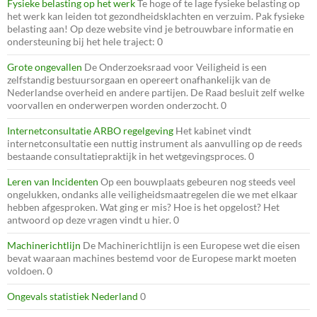
Fysieke belasting op het werk
Te hoge of te lage fysieke belasting op
het werk kan leiden tot gezondheidsklachten en verzuim. Pak fysieke
belasting aan! Op deze website vind je betrouwbare informatie en
ondersteuning bij het hele traject: 0
Grote ongevallen
De Onderzoeksraad voor Veiligheid is een
zelfstandig bestuursorgaan en opereert onafhankelijk van de
Nederlandse overheid en andere partijen. De Raad besluit zelf welke
voorvallen en onderwerpen worden onderzocht. 0
Internetconsultatie ARBO regelgeving
Het kabinet vindt
internetconsultatie een nuttig instrument als aanvulling op de reeds
bestaande consultatiepraktijk in het wetgevingsproces. 0
Leren van Incidenten
Op een bouwplaats gebeuren nog steeds veel
ongelukken, ondanks alle veiligheidsmaatregelen die we met elkaar
hebben afgesproken. Wat ging er mis? Hoe is het opgelost? Het
antwoord op deze vragen vindt u hier. 0
Machinerichtlijn
De Machinerichtlijn is een Europese wet die eisen
bevat waaraan machines bestemd voor de Europese markt moeten
voldoen. 0
Ongevals statistiek Nederland
0