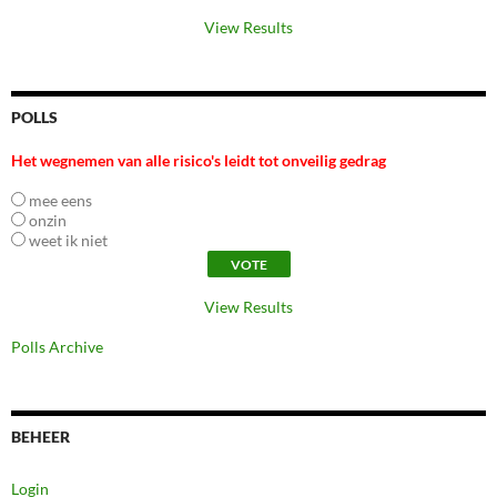
View Results
POLLS
Het wegnemen van alle risico's leidt tot onveilig gedrag
mee eens
onzin
weet ik niet
View Results
Polls Archive
BEHEER
Login