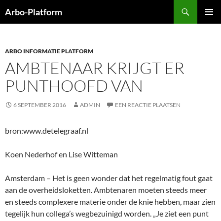
Ga
Zoeken
Arbo-Platform
naar
PRIMAI
de
MENU
inhoud
ARBO INFORMATIE PLATFORM
AMBTENAAR KRIJGT ER
PUNTHOOFD VAN
6 SEPTEMBER 2016
ADMIN
EEN REACTIE PLAATSEN
bron:www.detelegraaf.nl
Koen Nederhof en Lise Witteman
Amsterdam – Het is geen wonder dat het regelmatig fout gaat
aan de overheidsloketten. Ambtenaren moeten steeds meer
en steeds complexere materie onder de knie hebben, maar zien
tegelijk hun collega’s wegbezuinigd worden. „Je ziet een punt