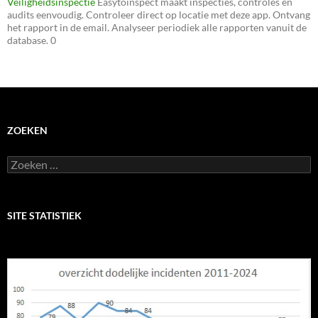
Veiligheidsinspectie
Easytoinspect maakt inspecties, controles en
audits eenvoudig. Controleer direct op locatie met deze app. Ontvang
het rapport in de email. Analyseer periodiek alle rapporten vanuit de
database. 0
ZOEKEN
Zoeken
naar:
SITE STATISTIEK