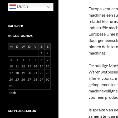
Dutch
Europa kent een
machines een sub
relatief kleine 
KALENDER
industriële mach
Europese Unie he
AUGUSTUS 2026
door gemeenschap
binnen de inter
M
D
W
D
V
Z
Z
machines.
1
2
3
4
5
6
7
8
9
De huidige Mach
10
11
12
13
14
15
16
Warenwetbeslui
17
18
19
20
21
22
23
allerlei voorsch
24
25
26
27
28
29
30
geïmplementeerd
31
machineveilighe
« feb
voor een produc
Is sprake van e
KOPPELINGENBLOK
samenstel van 