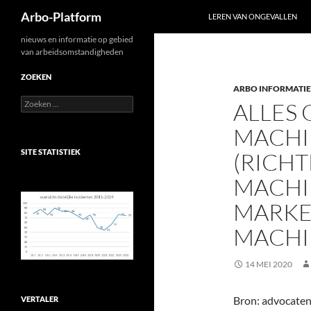
Zoeken
Arbo-Platform
LEREN VAN ONGEVALLEN
Ga
nieuws en informatie op gebied
van arbeidsomstandigheden
naar
de
ZOEKEN
ARBO INFORMATIE
inhoud
Zoeken
ALLES 
naar:
MACHI
SITE STATISTIEK
(RICHT
MACHIN
MARKE
MACHI
14 MEI 2020
Bron: advocate
VERTALER