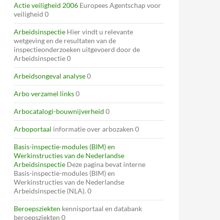
Actie veiligheid 2006
Europees Agentschap voor
veiligheid 0
Arbeidsinspectie
Hier vindt u relevante
wetgeving en de resultaten van de
inspectieonderzoeken uitgevoerd door de
Arbeidsinspectie 0
Arbeidsongeval analyse
0
Arbo verzamel links
0
Arbocatalogi-bouwnijverheid
0
Arboportaal
informatie over arbozaken 0
Basis-inspectie-modules (BIM) en
Werkinstructies van de Nederlandse
Arbeidsinspectie
Deze pagina bevat interne
Basis-inspectie-modules (BIM) en
Werkinstructies van de Nederlandse
Arbeidsinspectie (NLA). 0
Beroepsziekten
kennisportaal en databank
beroepsziekten 0