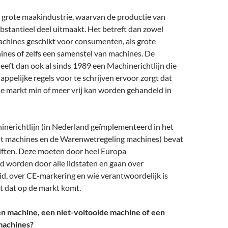
 grote maakindustrie, waarvan de productie van
stantieel deel uitmaakt. Het betreft dan zowel
machines geschikt voor consumenten, als grote
ines of zelfs een samenstel van machines. De
eft dan ook al sinds 1989 een Machinerichtlijn die
pelijke regels voor te schrijven ervoor zorgt dat
ne markt min of meer vrij kan worden gehandeld in
inerichtlijn (in Nederland geïmplementeerd in het
t machines en de Warenwetregeling machines) bevat
riften. Deze moeten door heel Europa
 worden door alle lidstaten en gaan over
id, over CE-markering en wie verantwoordelijk is
t dat op de markt komt.
en machine, een niet-voltooide machine of een
machines?