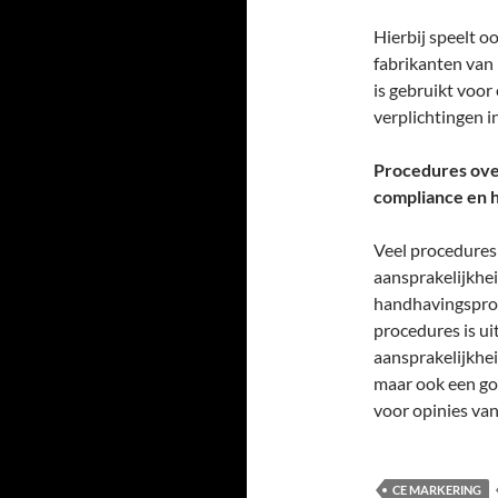
Hierbij speelt 
fabrikanten van
is gebruikt voo
verplichtingen i
Procedures over
compliance en 
Veel procedures 
aansprakelijkhe
handhavingsproce
procedures is ui
aansprakelijkhei
maar ook een go
voor opinies va
CE MARKERING