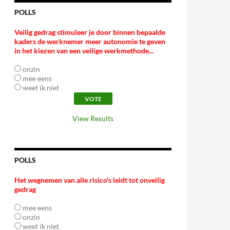
POLLS
Veilig gedrag stimuleer je door binnen bepaalde
kaders de werknemer meer autonomie te geven
in het kiezen van een veilige werkmethode...
onzin
mee eens
weet ik niet
View Results
POLLS
Het wegnemen van alle risico's leidt tot onveilig
gedrag
mee eens
onzin
weet ik niet