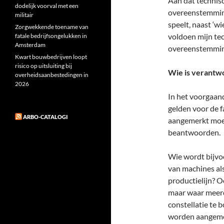
Aan dat technisc
dodelijk voorval met een
overeenstemming
militair
speelt, naast ‘wi
Zorgwekkende toename van
voldoen mijn tec
fatale bedrijfsongelukken in
Amsterdam
overeenstemming
Kwart bouwbedrijven loopt
risico op uitsluiting bij
Wie is verantwo
overheidsaanbestedingen in
2026
In het voorgaand
gelden voor de f
ARBO-CATALOGI
aangemerkt moet 
beantwoorden.
Wie wordt bijvo
van machines als
productielijn? O
maar waar meer
constellatie te 
worden aangeme