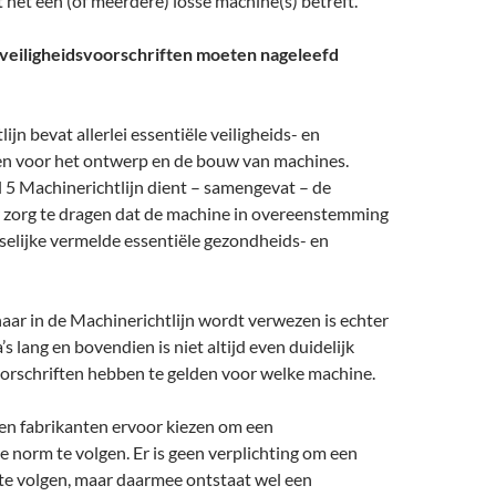
 het één (of meerdere) losse machine(s) betreft.
eiligheidsvoorschriften moeten nageleefd
jn bevat allerlei essentiële veiligheids- en
n voor het ontwerp en de bouw van machines.
l 5 Machinerichtlijn dient – samengevat – de
r zorg te dragen dat de machine in overeenstemming
selijke vermelde essentiële gezondheids- en
aar in de Machinerichtlijn wordt verwezen is echter
’s lang en bovendien is niet altijd even duidelijk
oorschriften hebben te gelden voor welke machine.
n fabrikanten ervoor kiezen om een
 norm te volgen. Er is geen verplichting om een
 te volgen, maar daarmee ontstaat wel een