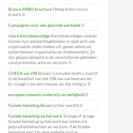
Brance ARBO brochure
Úitleg Arbo risico’s
branch 0
Campagnes voor een gezonde werkplek
0
check Kerndeskundige
Kerndeskundigen voeren
binnen hun aandachtsgebieden in opdracht van
organisaties onderzoeken uit, geven advies en
ondersteunen organisaties en medewerkers. Ze
zijn gespecialiseerd in de verschillende gebieden
rond preventie, arbo en verzuim. 0
CHECK uw VIB
Binnen 5 minuten heeft u inzicht
in de kwaliteit van het VIB van uw leverancier.
En vraagt u om een nieuwe, als dat nodig is. 0
europees netwerk onderwijs en veiligheid
0
Fysieke belasting Bouw
Lichter werk(t) 0
Fysieke belasting op het werk
Te hoge of te lage
fysieke belasting op het werk kan leiden tot
gezondheidsklachten en verzuim. Pak fysieke
belasting aan! Op deze website vind je