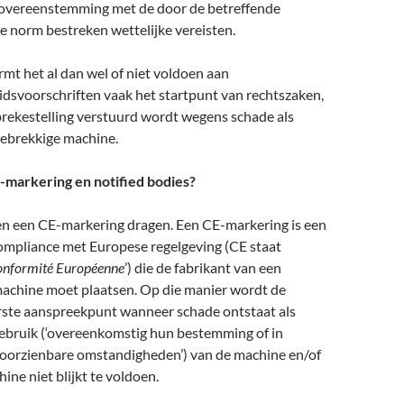
overeenstemming met de door de betreffende
 norm bestreken wettelijke vereisten.
ormt het al dan wel of niet voldoen aan
idsvoorschriften vaak het startpunt van rechtszaken,
rekestelling verstuurd wordt wegens schade als
gebrekkige machine.
markering en notified bodies?
 een CE-markering dragen. Een CE-markering is een
compliance met Europese regelgeving (CE staat
onformité Européenne
’) die de fabrikant van een
achine moet plaatsen. Op die manier wordt de
erste aanspreekpunt wanneer schade ontstaat als
gebruik (‘overeenkomstig hun bestemming of in
 voorzienbare omstandigheden’) van de machine en/of
ne niet blijkt te voldoen.