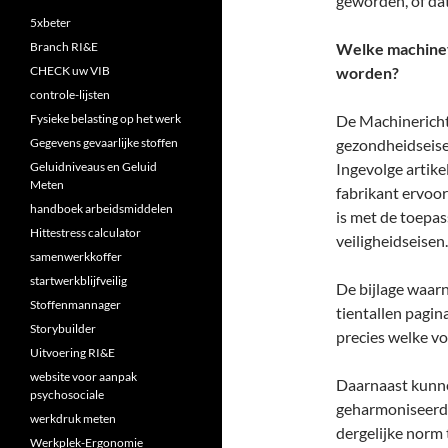
geworden, of dat
5xbeter
Branch RI&E
Welke machinev
CHECK uw VIB
worden?
controle-lijsten
Fysieke belasting op het werk
De Machinerichtli
Gegevens gevaarlijke stoffen
gezondheidseise
Geluidniveaus en Geluid
Ingevolge artike
Meten
fabrikant ervoo
handboek arbeidsmiddelen
is met de toepas
Hittestress calculator
veiligheidseisen.
samenwerkkoffer
startwerkblijfveilig
De bijlage waarn
Stoffenmannager
tientallen pagina
Storybuilder
precies welke v
Uitvoering RI&E
website voor aanpak
Daarnaast kunne
psychosociale
geharmoniseerde
werkdruk meten
dergelijke norm
Werkplek-Ergonomie