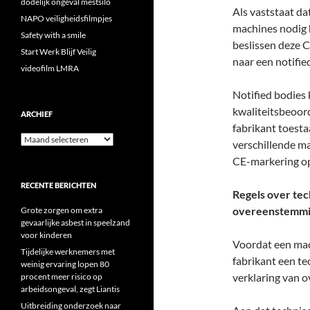
dodelijk ongeval mestsilo
Als vaststaat da
NAPO veiligheidsfilmpjes
machines nodig h
Safety with a smile
beslissen deze C
Start Werk Blijf Veilig
naar een notified
videofilm LMRA
Notified bodies
kwaliteitsbeoor
ARCHIEF
fabrikant toest
Archief
verschillende m
CE-markering op
RECENTE BERICHTEN
Regels over te
overeenstemm
Grote zorgen om extra
gevaarlijke asbest in speelzand
voor kinderen
Voordat een mac
Tijdelijke werknemers met
fabrikant een t
weinig ervaring lopen 80
verklaring van 
procent meer risico op
arbeidsongeval, zegt Liantis
Uitbreiding onderzoek naar