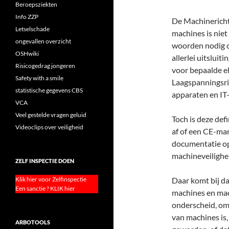
Beroepsziekten
Info ZZP
De Machinerichtl
Letselschade
machines is niet
ongevallen overzicht
woorden nodig om
OSHwiki
allerlei uitslui
Risicogedrag jongeren
voor bepaalde el
Safety with a smile
Laagspanningsri
statistische gegevens CBS
apparaten en IT
VCA
Veel gestelde vragen geluid
Toch is deze def
Videoclips over veiligheid
af of een CE-mar
documentatie op
machineveilighe
ZELF INSPECTIE DOEN
Klik hier voor Zelfinspectie
Daar komt bij d
Een sanctie ? KLIK hier
machines en mac
onderscheid, omda
van machines is
ARBOTOOLS