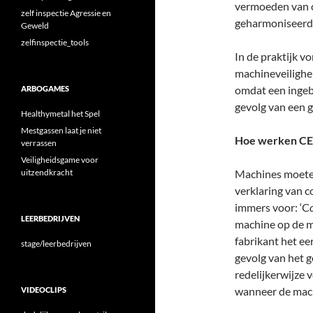
vermoeden van 
zelf inspectie Agressie en
geharmoniseerde
Geweld
zelfinspectie_tools
In de praktijk v
machineveilighe
omdat een ingeb
ARBOGAMES
gevolg van een 
Healthymetal het Spel
Mestgassen laat je niet
Hoe werken CE-
verrassen
Veiligheidsgame voor
uitzendkracht
Machines moeten
verklaring van 
immers voor: ‘C
LEERBEDRIJVEN
machine op de m
fabrikant het e
stage/leerbedrijven
gevolg van het 
redelijkerwijze
wanneer de machi
VIDEOCLIPS