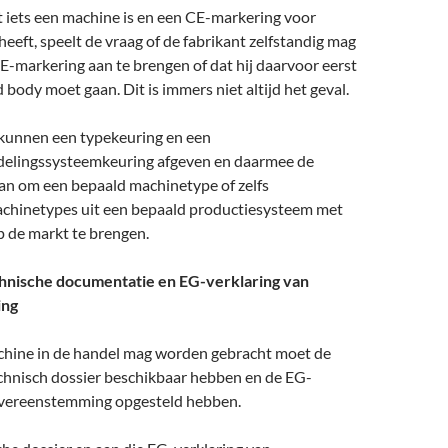
t iets een machine is en een CE-markering voor
eeft, speelt de vraag of de fabrikant zelfstandig mag
E-markering aan te brengen of dat hij daarvoor eerst
 body moet gaan. Dit is immers niet altijd het geval.
 kunnen een typekeuring en een
delingssysteemkeuring afgeven en daarmee de
aan om een bepaald machinetype of zelfs
achinetypes uit een bepaald productiesysteem met
 de markt te brengen.
chnische documentatie en EG-verklaring van
ing
hine in de handel mag worden gebracht moet de
echnisch dossier beschikbaar hebben en de EG-
overeenstemming opgesteld hebben.