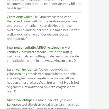
betrouwbare informatie en ondersteuning bij het
hele traject: 0
Grote ongevallen
De Onderzoeksraad voor
Veiligheid is een zelfstandig bestuursorgaan en
opereert onafhankelijk van de Nederlandse
overheid en andere partijen. De Raad besluit zelf
welke voorvallen en onderwerpen worden
onderzocht. 0
Internetconsultatie ARBO regelgeving
Het
kabinet vindt internetconsultatie een nuttig
instrument als aanvulling op de reeds bestaande
consultatiepraktijk in het wetgevingsproces. 0
Leren van Incidenten
Op een bouwplaats
gebeuren nog steeds veel ongelukken, ondanks
alle veiligheidsmaatregelen die we met elkaar
hebben afgesproken. Wat ging er mis? Hoe is het
opgelost? Het antwoord op deze vragen vindt u
hier. 0
Machinerichtlijn
De Machinerichtlijn is een
Europese wet die eisen bevat waaraan machines
bestemd voor de Europese markt moeten