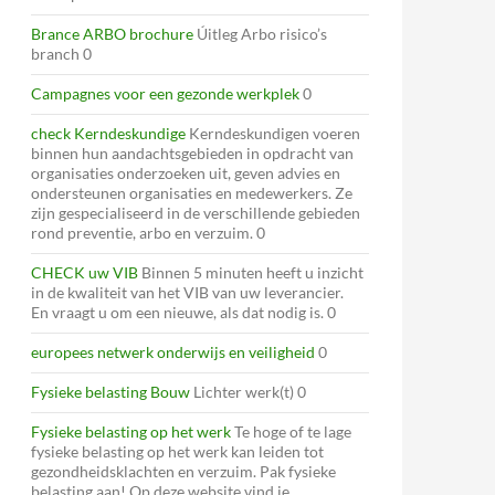
Brance ARBO brochure
Úitleg Arbo risico’s
branch 0
Campagnes voor een gezonde werkplek
0
check Kerndeskundige
Kerndeskundigen voeren
binnen hun aandachtsgebieden in opdracht van
organisaties onderzoeken uit, geven advies en
ondersteunen organisaties en medewerkers. Ze
zijn gespecialiseerd in de verschillende gebieden
rond preventie, arbo en verzuim. 0
CHECK uw VIB
Binnen 5 minuten heeft u inzicht
in de kwaliteit van het VIB van uw leverancier.
En vraagt u om een nieuwe, als dat nodig is. 0
europees netwerk onderwijs en veiligheid
0
Fysieke belasting Bouw
Lichter werk(t) 0
Fysieke belasting op het werk
Te hoge of te lage
fysieke belasting op het werk kan leiden tot
gezondheidsklachten en verzuim. Pak fysieke
belasting aan! Op deze website vind je