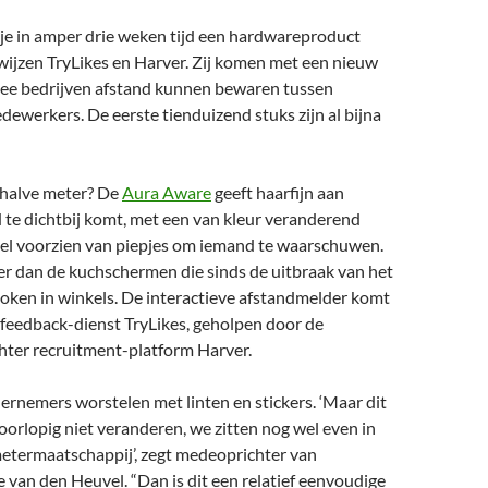
n je in amper drie weken tijd een hardwareproduct
wijzen TryLikes en Harver. Zij komen met een nieuw
e bedrijven afstand kunnen bewaren tussen
ewerkers. De eerste tienduizend stuks zijn al bijna
rhalve meter? De
Aura Aware
geeft haarfijn aan
te dichtbij komt, met een van kleur veranderend
el voorzien van piepjes om iemand te waarschuwen.
er dan de kuchschermen die sinds de uitbraak van het
oken in winkels. De interactieve afstandmelder komt
 feedback-dienst TryLikes, geholpen door de
ter recruitment-platform Harver.
ernemers worstelen met linten en stickers. ‘Maar dit
orlopig niet veranderen, we zitten nog wel even in
etermaatschappij’, zegt medeoprichter van
 van den Heuvel. “Dan is dit een relatief eenvoudige