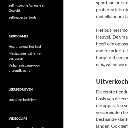
spontaan ontsto
zelf inspectie Agressie en
proberen iets nie
Geweld
met elkaar om taf
zelfinspectie_tools
Het businessmode
Heuvel. ‘De vraag
ARBOGAMES
heeft een oplos
Healthymetal het Spel
andere prioritei
Mestgassen laat je niet
hoopt dat een pr
verrassen
er is, willen we
Veiligheidsgame voor
uitzendkracht
UItverkoch
LEERBEDRIJVEN
De eerste tiend
basis van de eer
stage/leerbedrijven
die apparaten sn
verspreidden het
bestaande klant
VIDEOCLIPS
landen. Ook gem