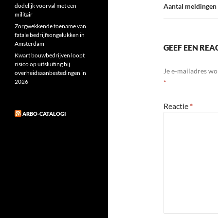
dodelijk voorval met een
Aantal meldingen v
militair
Zorgwekkende toename van
fatale bedrijfsongelukken in
Amsterdam
GEEF EEN REA
Kwart bouwbedrijven loopt
risico op uitsluiting bij
Je e-mailadres wo
overheidsaanbestedingen in
2026
*
Reactie
*
ARBO-CATALOGI