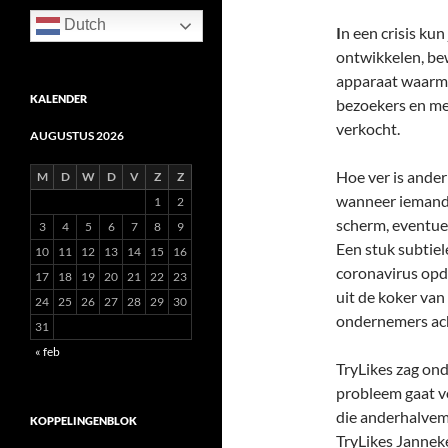
Dutch
I
n een crisis ku
ontwikkelen, be
apparaat waarme
KALENDER
bezoekers en med
verkocht.
AUGUSTUS 2026
Hoe ver is ande
M
D
W
D
V
Z
Z
wanneer iemand 
1
2
scherm, eventue
3
4
5
6
7
8
9
Een stuk subtiel
10
11
12
13
14
15
16
coronavirus opd
17
18
19
20
21
22
23
uit de koker van
24
25
26
27
28
29
30
ondernemers ach
31
« feb
TryLikes zag ond
probleem gaat vo
die anderhalvem
KOPPELINGENBLOK
TryLikes Janneke