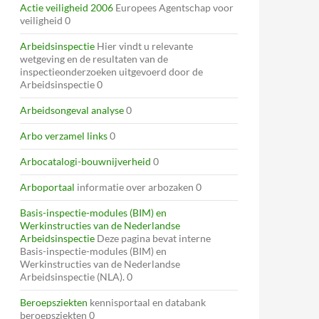
Actie veiligheid 2006
Europees Agentschap voor
veiligheid 0
Arbeidsinspectie
Hier vindt u relevante
wetgeving en de resultaten van de
inspectieonderzoeken uitgevoerd door de
Arbeidsinspectie 0
Arbeidsongeval analyse
0
Arbo verzamel links
0
Arbocatalogi-bouwnijverheid
0
Arboportaal
informatie over arbozaken 0
Basis-inspectie-modules (BIM) en
Werkinstructies van de Nederlandse
Arbeidsinspectie
Deze pagina bevat interne
Basis-inspectie-modules (BIM) en
Werkinstructies van de Nederlandse
Arbeidsinspectie (NLA). 0
Beroepsziekten
kennisportaal en databank
beroepsziekten 0