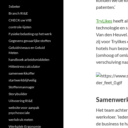
konden we de klu
5xbeter
patenten.’
Branch RI&E
CHECK uw VIB
TryLikes
heeft al
controle-lijsten
technologie en s
Fysieke belasting op het werk
Van den Heuvel
Gegevens gevaarlijke stoffen
zij voor Tryilk
Geluidniveaus en Geluid
hotels hun bezo
Meten
(omhoog of omlaa
handboek arbeidsmiddelen
verschuiving naa
Hittestress calculator
samenwerkkoffer
startwerkblijfveilig
Stoffenmannager
Storybuilder
Samenwerk
Uitvoering RI&E
website voor aanpak
Het team achte
psychosociale
werkvloer. ‘Iede
werkdruk meten
de business te h
Werkplek-Ergonomie