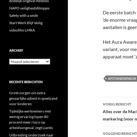
dodelijk ongeval mestsilo
NAPO veiligheidsfilmpjes
De eerste batch
Safety with a smile
‘de enorme vraag
Start Werk Blijf Veilig
aantallen is gee
videofilm LMRA
Het Aura Aware-
variant, voor m
ARCHIEF
apparaat moet ‘z
Archief
AFSTANDSENSOR
RECENTE BERICHTEN
Grote zorgen om extra
gevaarlijke asbest in speelzand
Bericht
voor kinderen
VORIG BERICHT
navigatie
Tijdelijke werknemers met
Alles over de Mach
weinig ervaring lopen 80
markering (voor 
procent meer risico op
arbeidsongeval, zegt Liantis
VOLGEND BERICHT
Uitbreiding onderzoek naar