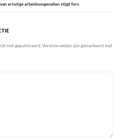
an ernstige arbeidsongevallen stijgt fors
CTIE
rdt niet gepubliceerd.
Vereiste velden zijn gemarkeerd met