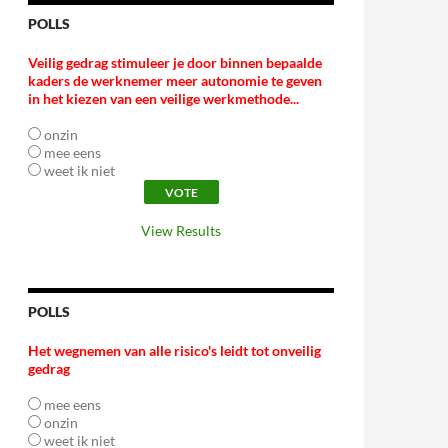
POLLS
Veilig gedrag stimuleer je door binnen bepaalde
kaders de werknemer meer autonomie te geven
in het kiezen van een veilige werkmethode...
onzin
mee eens
weet ik niet
View Results
POLLS
Het wegnemen van alle risico's leidt tot onveilig
gedrag
mee eens
onzin
weet ik niet