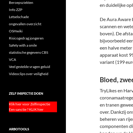
Beroepsziekten
en duidelijke opl
Info ZZP
Letselschade
De Aura Aware b
ongevallen overzicht
scannen en weten
OSHwiki
boven). De afsta
Risicogedrag jongeren
bijvoorbeeld een
Safety with a smile
een halve meter
statistische gegevens CBS
apparaat kost 9
VCA
variant (199 euro
Veel gestelde vragen geluid
Videoclips over veiligheid
Bloed, zwe
TryLikes en Harv
ZELF INSPECTIE DOEN
coronamaatregele
Klik hier voor Zelfinspectie
en tranen gewee
Een sanctie ? KLIK hier
over. Dankzij on
beheren van rije
componenten die
ARBOTOOLS