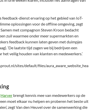
s in drie weken klaren, inclusief het aanvragen van
s feedback-dienst ervaring op het gebied van IoT-
limme oplossingen voor de offline omgeving, zegt
. Samen met compagnon Steven Kroon bedacht
es een zuil waarmee onder meer supermarkten en
ekers feedback kunnen laten geven met duimpjes
g). ‘De laatste tijd zagen we bij bedrijven een
r het veilig houden van klanten en medewerkers.’
ing
r
Harver
brengt kennis mee van medewerkers op de
reen moet elkaar nu helpen en proberen het beste uit
alen’, zegt Van den Heuvel over de samenwerking die