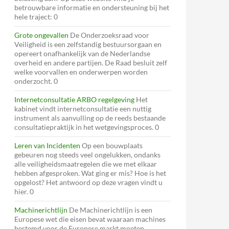
betrouwbare informatie en ondersteuning bij het
hele traject: 0
Grote ongevallen
De Onderzoeksraad voor
Veiligheid is een zelfstandig bestuursorgaan en
opereert onafhankelijk van de Nederlandse
overheid en andere partijen. De Raad besluit zelf
welke voorvallen en onderwerpen worden
onderzocht. 0
Internetconsultatie ARBO regelgeving
Het
kabinet vindt internetconsultatie een nuttig
instrument als aanvulling op de reeds bestaande
consultatiepraktijk in het wetgevingsproces. 0
Leren van Incidenten
Op een bouwplaats
gebeuren nog steeds veel ongelukken, ondanks
alle veiligheidsmaatregelen die we met elkaar
hebben afgesproken. Wat ging er mis? Hoe is het
opgelost? Het antwoord op deze vragen vindt u
hier. 0
Machinerichtlijn
De Machinerichtlijn is een
Europese wet die eisen bevat waaraan machines
bestemd voor de Europese markt moeten