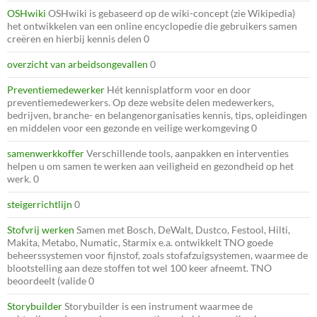
OSHwiki
OSHwiki is gebaseerd op de wiki-concept (zie Wikipedia)
het ontwikkelen van een online encyclopedie die gebruikers samen
creëren en hierbij kennis delen 0
overzicht van arbeidsongevallen
0
Preventiemedewerker
Hét kennisplatform voor en door
preventiemedewerkers. Op deze website delen medewerkers,
bedrijven, branche- en belangenorganisaties kennis, tips, opleidingen
en middelen voor een gezonde en veilige werkomgeving 0
samenwerkkoffer
Verschillende tools, aanpakken en interventies
helpen u om samen te werken aan veiligheid en gezondheid op het
werk. 0
steigerrichtlijn
0
Stofvrij werken
Samen met Bosch, DeWalt, Dustco, Festool, Hilti,
Makita, Metabo, Numatic, Starmix e.a. ontwikkelt TNO goede
beheerssystemen voor fijnstof, zoals stofafzuigsystemen, waarmee de
blootstelling aan deze stoffen tot wel 100 keer afneemt. TNO
beoordeelt (valide 0
Storybuilder
Storybuilder is een instrument waarmee de