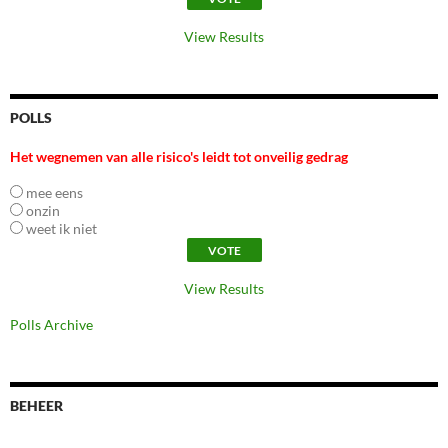
View Results
POLLS
Het wegnemen van alle risico's leidt tot onveilig gedrag
mee eens
onzin
weet ik niet
View Results
Polls Archive
BEHEER