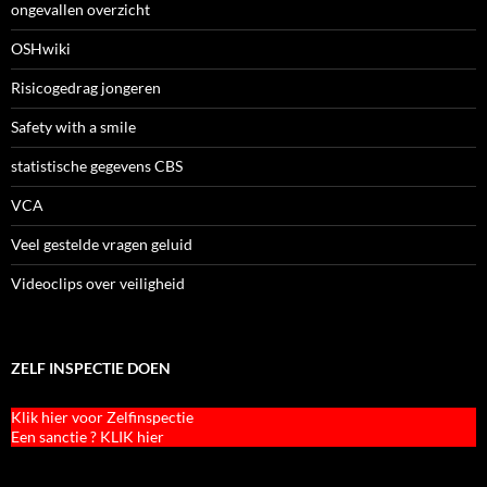
ongevallen overzicht
OSHwiki
Risicogedrag jongeren
Safety with a smile
statistische gegevens CBS
VCA
Veel gestelde vragen geluid
Videoclips over veiligheid
ZELF INSPECTIE DOEN
Klik hier voor Zelfinspectie
Een sanctie ? KLIK hier