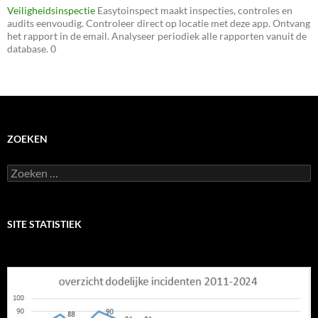
Veiligheidsinspectie
Easytoinspect maakt inspecties, controles en
audits eenvoudig. Controleer direct op locatie met deze app. Ontvang
het rapport in de email. Analyseer periodiek alle rapporten vanuit de
database. 0
ZOEKEN
Zoeken
naar:
SITE STATISTIEK