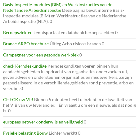
Basis-inspectie-modules (BIM) en Werkinstructies van de
Nederlandse Arbeidsinspectie
Deze pagina bevat interne Basis-
inspectie-modules (BIM) en Werkinstructies van de Nederlandse
Arbeidsinspectie (NLA). 0
Beroepsziekten
kennisportaal en databank beroepsziekten 0
Brance ARBO brochure
Úitleg Arbo risico’s branch 0
Campagnes voor een gezonde werkplek
0
check Kerndeskundige
Kerndeskundigen voeren binnen hun
aandachtsgebieden in opdracht van organisaties onderzoeken uit,
geven advies en ondersteunen organisaties en medewerkers. Ze zijn
gespecialiseerd in de verschillende gebieden rond preventie, arbo en
verzuim. 0
CHECK uw VIB
Binnen 5 minuten heeft u inzicht in de kwaliteit van
het VIB van uw leverancier. En vraagt u om een nieuwe, als dat nodig
is. 0
europees netwerk onderwijs en veiligheid
0
Fysieke belasting Bouw
Lichter werk(t) 0