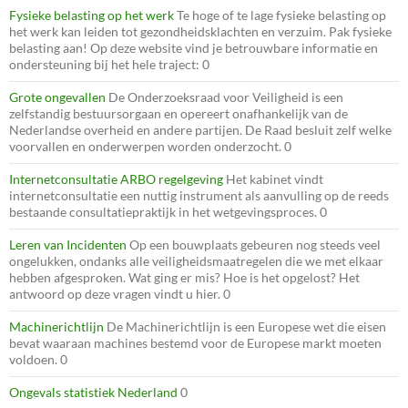
Fysieke belasting op het werk
Te hoge of te lage fysieke belasting op
het werk kan leiden tot gezondheidsklachten en verzuim. Pak fysieke
belasting aan! Op deze website vind je betrouwbare informatie en
ondersteuning bij het hele traject: 0
Grote ongevallen
De Onderzoeksraad voor Veiligheid is een
zelfstandig bestuursorgaan en opereert onafhankelijk van de
Nederlandse overheid en andere partijen. De Raad besluit zelf welke
voorvallen en onderwerpen worden onderzocht. 0
Internetconsultatie ARBO regelgeving
Het kabinet vindt
internetconsultatie een nuttig instrument als aanvulling op de reeds
bestaande consultatiepraktijk in het wetgevingsproces. 0
Leren van Incidenten
Op een bouwplaats gebeuren nog steeds veel
ongelukken, ondanks alle veiligheidsmaatregelen die we met elkaar
hebben afgesproken. Wat ging er mis? Hoe is het opgelost? Het
antwoord op deze vragen vindt u hier. 0
Machinerichtlijn
De Machinerichtlijn is een Europese wet die eisen
bevat waaraan machines bestemd voor de Europese markt moeten
voldoen. 0
Ongevals statistiek Nederland
0