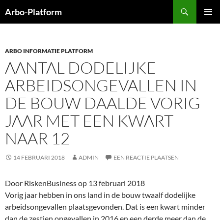
Ga
Zoeken
Arbo-Platform
naar
PRIMAI
de
MENU
inhoud
ARBO INFORMATIE PLATFORM
AANTAL DODELIJKE
ARBEIDSONGEVALLEN IN
DE BOUW DAALDE VORIG
JAAR MET EEN KWART
NAAR 12
14 FEBRUARI 2018
ADMIN
EEN REACTIE PLAATSEN
Door RiskenBusiness op 13 februari 2018
Vorig jaar hebben in ons land in de bouw twaalf dodelijke
arbeidsongevallen plaatsgevonden. Dat is een kwart minder
dan de zestien ongevallen in 2016 en een derde meer dan de