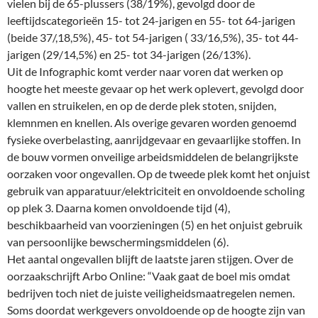
vielen bij de 65-plussers (38/19%), gevolgd door de
leeftijdscategorieën 15- tot 24-jarigen en 55- tot 64-jarigen
(beide 37/,18,5%), 45- tot 54-jarigen ( 33/16,5%), 35- tot 44-
jarigen (29/14,5%) en 25- tot 34-jarigen (26/13%).
Uit de Infographic komt verder naar voren dat werken op
hoogte het meeste gevaar op het werk oplevert, gevolgd door
vallen en struikelen, en op de derde plek stoten, snijden,
klemnmen en knellen. Als overige gevaren worden genoemd
fysieke overbelasting, aanrijdgevaar en gevaarlijke stoffen. In
de bouw vormen onveilige arbeidsmiddelen de belangrijkste
oorzaken voor ongevallen. Op de tweede plek komt het onjuist
gebruik van apparatuur/elektriciteit en onvoldoende scholing
op plek 3. Daarna komen onvoldoende tijd (4),
beschikbaarheid van voorzieningen (5) en het onjuist gebruik
van persoonlijke bewschermingsmiddelen (6).
Het aantal ongevallen blijft de laatste jaren stijgen. Over de
oorzaakschrijft Arbo Online: “Vaak gaat de boel mis omdat
bedrijven toch niet de juiste veiligheidsmaatregelen nemen.
Soms doordat werkgevers onvoldoende op de hoogte zijn van