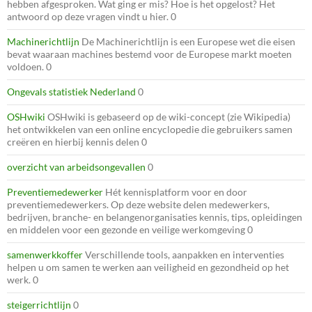
hebben afgesproken. Wat ging er mis? Hoe is het opgelost? Het
antwoord op deze vragen vindt u hier. 0
Machinerichtlijn
De Machinerichtlijn is een Europese wet die eisen
bevat waaraan machines bestemd voor de Europese markt moeten
voldoen. 0
Ongevals statistiek Nederland
0
OSHwiki
OSHwiki is gebaseerd op de wiki-concept (zie Wikipedia)
het ontwikkelen van een online encyclopedie die gebruikers samen
creëren en hierbij kennis delen 0
overzicht van arbeidsongevallen
0
Preventiemedewerker
Hét kennisplatform voor en door
preventiemedewerkers. Op deze website delen medewerkers,
bedrijven, branche- en belangenorganisaties kennis, tips, opleidingen
en middelen voor een gezonde en veilige werkomgeving 0
samenwerkkoffer
Verschillende tools, aanpakken en interventies
helpen u om samen te werken aan veiligheid en gezondheid op het
werk. 0
steigerrichtlijn
0