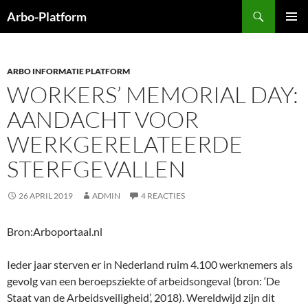
Ga
Zoeken
Arbo-Platform
naar
PRIMAI
de
MENU
inhoud
ARBO INFORMATIE PLATFORM
WORKERS’ MEMORIAL DAY:
AANDACHT VOOR
WERKGERELATEERDE
STERFGEVALLEN
26 APRIL 2019
ADMIN
4 REACTIES
Bron:Arboportaal.nl
Ieder jaar sterven er in Nederland ruim 4.100 werknemers als
gevolg van een beroepsziekte of arbeidsongeval (bron: ‘De
Staat van de Arbeidsveiligheid’, 2018). Wereldwijd zijn dit