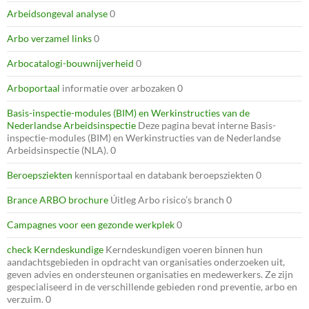
Arbeidsongeval analyse
0
Arbo verzamel links
0
Arbocatalogi-bouwnijverheid
0
Arboportaal
informatie over arbozaken 0
Basis-inspectie-modules (BIM) en Werkinstructies van de
Nederlandse Arbeidsinspectie
Deze pagina bevat interne Basis-
inspectie-modules (BIM) en Werkinstructies van de Nederlandse
Arbeidsinspectie (NLA). 0
Beroepsziekten
kennisportaal en databank beroepsziekten 0
Brance ARBO brochure
Úitleg Arbo risico’s branch 0
Campagnes voor een gezonde werkplek
0
check Kerndeskundige
Kerndeskundigen voeren binnen hun
aandachtsgebieden in opdracht van organisaties onderzoeken uit,
geven advies en ondersteunen organisaties en medewerkers. Ze zijn
gespecialiseerd in de verschillende gebieden rond preventie, arbo en
verzuim. 0