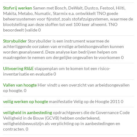
Stofvrij werken
Samen met Bosch, DeWalt, Dustco, Festool, Hilti,
Makita, Metabo, Numatic, Starmix e.a. ontwikkelt TNO goede
beheerssystemen voor fijnstof, zoals stofafzuigsystemen, waarmee de
blootstelling aan deze stoffen tot wel 100 keer afneemt. TNO
beoordeelt (valide 0
Storybuilder
Storybuilder is een instrument waarmee de
achterliggende oorzaken van ernstige arbeidsongevallen kunnen
worden geanalyseerd. Deze analyse kan bedrijven helpen om
maatregelen te nemen om dergelijke ongevallen te voorkomen 0
Uitvoering RI&E
stappenplan om te komen tot een risico-
inventarisatie en evaluatie 0
Vallen van hoogte
Hier vindt u een overzicht van arbeidsongevallen
op hoogte. 0
veilig werken op hoogte
manifestatie Velig op de Hoogte 2011 0
veiligheid in aanbesteding
opdrachtgevers die de Governance Code
Veiligheid in de Bouw (GCVB) hebben ondertekend,
veiligheidsbewustzijn als verplichting op in aanbestedingen en
contracten. 0