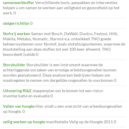
samenwerkkoffer
Verschillende tools, aanpakken en interventies
helpen u om samen te werken aan veiligheid en gezondheid op het
werk. 0
steigerrichtlijn
0
Stofvrij werken
Samen met Bosch, DeWalt, Dustco, Festool, Hilti,
Makita, Metabo, Numatic, Starmix e.a. ontwikkelt TNO goede
beheerssystemen voor fijnstof, zoals stofafzuigsystemen, waarmee de
blootstelling aan deze stoffen tot wel 100 keer afneemt. TNO
beoordeelt (valide 0
Storybuilder
Storybuilder is een instrument waarmee de
achterliggende oorzaken van ernstige arbeidsongevallen kunnen
worden geanalyseerd. Deze analyse kan bedrijven helpen om
maatregelen te nemen om dergelijke ongevallen te voorkomen 0
Uitvoering RI&E
stappenplan om te komen tot een risico-
inventarisatie en evaluatie 0
Vallen van hoogte
Hier vindt u een overzicht van arbeidsongevallen
op hoogte. 0
veilig werken op hoogte
manifestatie Velig op de Hoogte 2011 0