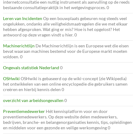
internetconsultatie een nuttig instrument als aanvulling op de reeds
bestaande consultatiepraktijk in het wetgevingsproces. 0
Leren van Incidenten
Op een bouwplaats gebeuren nog steeds veel
ongelukken, ondanks alle veiligheidsmaatregelen die we met elkaar
hebben afgesproken. Wat ging er mis? Hoe is het opgelost? Het
antwoord op deze vragen vindt u hier. 0
Machinerichtlijn
De Machinerichtlijn is een Europese wet die eisen
bevat waaraan machines bestemd voor de Europese markt moeten
voldoen. 0
Ongevals statistiek Nederland
0
OSHwiki
OSHwiki is gebaseerd op de wiki-concept (zie Wikipedia)
het ontwikkelen van een online encyclopedie die gebruikers samen
creëren en hierbij kennis delen 0
overzicht van arbeidsongevallen
0
Preventiemedewerker
Hét kennisplatform voor en door
preventiemedewerkers. Op deze website delen medewerkers,
bedrijven, branche- en belangenorganisaties kennis, tips, opleidingen
en middelen voor een gezonde en veilige werkomgeving 0