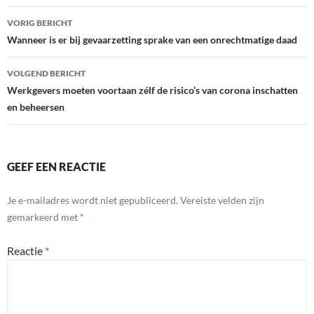
Bericht
VORIG BERICHT
navigatie
Wanneer is er bij gevaarzetting sprake van een onrechtmatige daad
VOLGEND BERICHT
Werkgevers moeten voortaan zélf de risico’s van corona inschatten
en beheersen
GEEF EEN REACTIE
Je e-mailadres wordt niet gepubliceerd.
Vereiste velden zijn
gemarkeerd met
*
Reactie
*