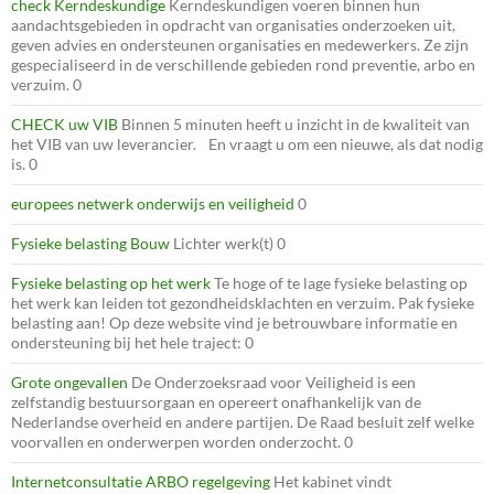
check Kerndeskundige
Kerndeskundigen voeren binnen hun
aandachtsgebieden in opdracht van organisaties onderzoeken uit,
geven advies en ondersteunen organisaties en medewerkers. Ze zijn
gespecialiseerd in de verschillende gebieden rond preventie, arbo en
verzuim. 0
CHECK uw VIB
Binnen 5 minuten heeft u inzicht in de kwaliteit van
het VIB van uw leverancier. En vraagt u om een nieuwe, als dat nodig
is. 0
europees netwerk onderwijs en veiligheid
0
Fysieke belasting Bouw
Lichter werk(t) 0
Fysieke belasting op het werk
Te hoge of te lage fysieke belasting op
het werk kan leiden tot gezondheidsklachten en verzuim. Pak fysieke
belasting aan! Op deze website vind je betrouwbare informatie en
ondersteuning bij het hele traject: 0
Grote ongevallen
De Onderzoeksraad voor Veiligheid is een
zelfstandig bestuursorgaan en opereert onafhankelijk van de
Nederlandse overheid en andere partijen. De Raad besluit zelf welke
voorvallen en onderwerpen worden onderzocht. 0
Internetconsultatie ARBO regelgeving
Het kabinet vindt