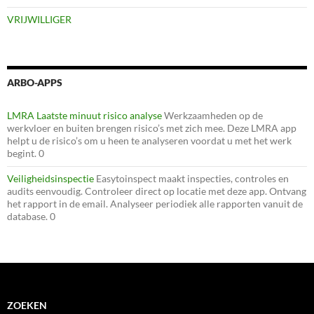
VRIJWILLIGER
ARBO-APPS
LMRA Laatste minuut risico analyse
Werkzaamheden op de
werkvloer en buiten brengen risico’s met zich mee. Deze LMRA app
helpt u de risico’s om u heen te analyseren voordat u met het werk
begint. 0
Veiligheidsinspectie
Easytoinspect maakt inspecties, controles en
audits eenvoudig. Controleer direct op locatie met deze app. Ontvang
het rapport in de email. Analyseer periodiek alle rapporten vanuit de
database. 0
ZOEKEN