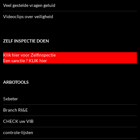
Veel gestelde vragen geluid
Videoclips over veiligheid
ZELF INSPECTIE DOEN
Klik hier voor Zelfinspectie
Een sanctie ? KLIK hier
ARBOTOOLS
5xbeter
Branch RI&E
CHECK uw VIB
controle-lijsten