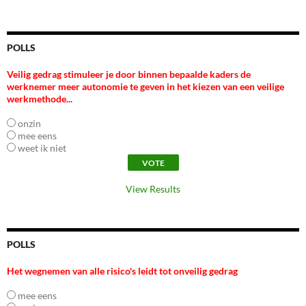
POLLS
Veilig gedrag stimuleer je door binnen bepaalde kaders de
werknemer meer autonomie te geven in het kiezen van een veilige
werkmethode...
onzin
mee eens
weet ik niet
View Results
POLLS
Het wegnemen van alle risico's leidt tot onveilig gedrag
mee eens