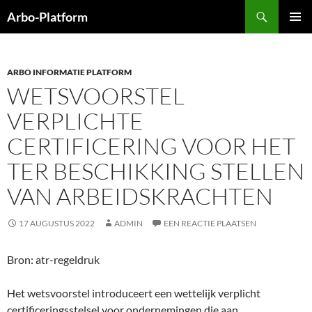
Ga
Zoeken
Arbo-Platform
naar
PRIMAI
de
MENU
inhoud
ARBO INFORMATIE PLATFORM
WETSVOORSTEL
VERPLICHTE
CERTIFICERING VOOR HET
TER BESCHIKKING STELLEN
VAN ARBEIDSKRACHTEN
17 AUGUSTUS 2022
ADMIN
EEN REACTIE PLAATSEN
Bron: atr-regeldruk
Het wetsvoorstel introduceert een wettelijk verplicht
certificeringsstelsel voor ondernemingen die aan