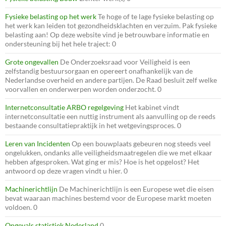
Fysieke belasting op het werk
Te hoge of te lage fysieke belasting op
het werk kan leiden tot gezondheidsklachten en verzuim. Pak fysieke
belasting aan! Op deze website vind je betrouwbare informatie en
ondersteuning bij het hele traject: 0
Grote ongevallen
De Onderzoeksraad voor Veiligheid is een
zelfstandig bestuursorgaan en opereert onafhankelijk van de
Nederlandse overheid en andere partijen. De Raad besluit zelf welke
voorvallen en onderwerpen worden onderzocht. 0
Internetconsultatie ARBO regelgeving
Het kabinet vindt
internetconsultatie een nuttig instrument als aanvulling op de reeds
bestaande consultatiepraktijk in het wetgevingsproces. 0
Leren van Incidenten
Op een bouwplaats gebeuren nog steeds veel
ongelukken, ondanks alle veiligheidsmaatregelen die we met elkaar
hebben afgesproken. Wat ging er mis? Hoe is het opgelost? Het
antwoord op deze vragen vindt u hier. 0
Machinerichtlijn
De Machinerichtlijn is een Europese wet die eisen
bevat waaraan machines bestemd voor de Europese markt moeten
voldoen. 0
Ongevals statistiek Nederland
0