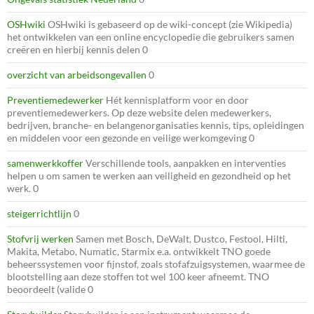
OSHwiki
OSHwiki is gebaseerd op de wiki-concept (zie Wikipedia)
het ontwikkelen van een online encyclopedie die gebruikers samen
creëren en hierbij kennis delen 0
overzicht van arbeidsongevallen
0
Preventiemedewerker
Hét kennisplatform voor en door
preventiemedewerkers. Op deze website delen medewerkers,
bedrijven, branche- en belangenorganisaties kennis, tips, opleidingen
en middelen voor een gezonde en veilige werkomgeving 0
samenwerkkoffer
Verschillende tools, aanpakken en interventies
helpen u om samen te werken aan veiligheid en gezondheid op het
werk. 0
steigerrichtlijn
0
Stofvrij werken
Samen met Bosch, DeWalt, Dustco, Festool, Hilti,
Makita, Metabo, Numatic, Starmix e.a. ontwikkelt TNO goede
beheerssystemen voor fijnstof, zoals stofafzuigsystemen, waarmee de
blootstelling aan deze stoffen tot wel 100 keer afneemt. TNO
beoordeelt (valide 0