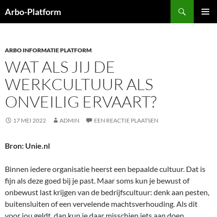
Ga
Zoeken
Arbo-Platform
naar
PRIMAI
de
MENU
inhoud
ARBO INFORMATIE PLATFORM
WAT ALS JIJ DE
WERKCULTUUR ALS
ONVEILIG ERVAART?
17 MEI 2022
ADMIN
EEN REACTIE PLAATSEN
Bron: Unie.nl
Binnen iedere organisatie heerst een bepaalde cultuur. Dat is
fijn als deze goed bij je past. Maar soms kun je bewust of
onbewust last krijgen van de bedrijfscultuur: denk aan pesten,
buitensluiten of een vervelende machtsverhouding. Als dit
voor jou geldt, dan kun je daar misschien iets aan doen.