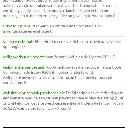
Storybuilder
Storybuilder is een instrument waarmee de
achterliggende oorzaken van ernstige arbeidsongevallen kunnen
worden geanalyseerd. Deze analyse kan bedrijven helpen om
maatregelen te nemen om dergelijke ongevallen te voorkomen 0
Uitvoering RI&E
stappenplan om te komen tot een risico-
inventarisatie en evaluatie 0
Vallen van hoogte
Hier vindt u een overzicht van arbeidsongevallen
op hoogte. 0
veilig werken op hoogte
manifestatie Velig op de Hoogte 2011 0
veiligheid in aanbesteding
opdrachtgevers die de Governance Code
Veiligheid in de Bouw (GCVB) hebben ondertekend,
veiligheidsbewustzijn als verplichting op in aanbestedingen en
contracten. 0
website voor aanpak psychosociale
De Stichting van de Arbeid heeft
een website over de aanpak van psychosociale arbeidsbelasting (PSA)
ontwikkeld. De website werd gepresenteerd tijdens de lancering van
de SZW-campagne tegen werkstress. 0