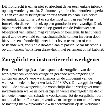
Dit grondrecht is echter niet zo absoluut dat er geen enkele inbreuk
op mag worden gemaakt. Zo kunnen grondrechten worden beperkt
als aan een aantal belangrijke criteria wordt voldaan. Een eerste
belangrijk criterium is dat er sprake moet zijn van een Wet in
formele zin die een inbreuk op een grondrecht rechtvaardigt. Denk
bijvoorbeeld aan de politie die op grond van de Politiewet een
bloedproef van iemand mag verlangen of fouilleren. In het uiterste
geval zou de overheid een vaccinatieplicht kunnen invoeren door
hiervoor een afzonderlijke wet in het leven te roepen of een
bestaande wet, zoals de Arbo-wet, aan te passen. Maar hiervoor is
op dit moment (nog) geen draagvlak in het parlement of het kabinet.
Zorgplicht en instructierecht werkgever
Een ander belangrijk aandachtspunt is de zorgplicht van de
werkgever om voor een veilige en gezonde werkomgeving te
zorgen en risico’s voor werknemers bij de uitvoering van de
werkzaamheden te beperken (art. 7:658 BW). Die zorgplicht volgt
ook uit de arbo-wetgeving die voorschrijft dat de werkgever moet
inventariseren welke risico’s er zijn en welke maatregelen hij denkt
te moeten nemen om schade te voorkomen. Tot de zorgplicht hoort
nu ook al het treffen van preventieve maatregelen om te proberen
besmetting met – bijvoorbeeld – het coronavirus op de werkvloer