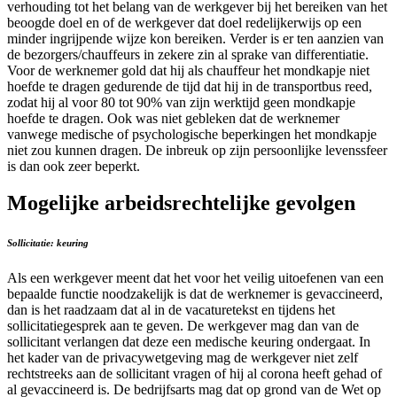
verhouding tot het belang van de werkgever bij het bereiken van het
beoogde doel en of de werkgever dat doel redelijkerwijs op een
minder ingrijpende wijze kon bereiken. Verder is er ten aanzien van
de bezorgers/chauffeurs in zekere zin al sprake van differentiatie.
Voor de werknemer gold dat hij als chauffeur het mondkapje niet
hoefde te dragen gedurende de tijd dat hij in de transportbus reed,
zodat hij al voor 80 tot 90% van zijn werktijd geen mondkapje
hoefde te dragen. Ook was niet gebleken dat de werknemer
vanwege medische of psychologische beperkingen het mondkapje
niet zou kunnen dragen. De inbreuk op zijn persoonlijke levenssfeer
is dan ook zeer beperkt.
Mogelijke arbeidsrechtelijke gevolgen
Sollicitatie: keuring
Als een werkgever meent dat het voor het veilig uitoefenen van een
bepaalde functie noodzakelijk is dat de werknemer is gevaccineerd,
dan is het raadzaam dat al in de vacaturetekst en tijdens het
sollicitatiegesprek aan te geven. De werkgever mag dan van de
sollicitant verlangen dat deze een medische keuring ondergaat. In
het kader van de privacywetgeving mag de werkgever niet zelf
rechtstreeks aan de sollicitant vragen of hij al corona heeft gehad of
al gevaccineerd is. De bedrijfsarts mag dat op grond van de Wet op