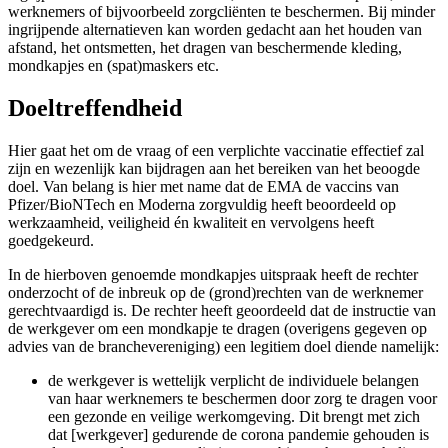
werknemers of bijvoorbeeld zorgcliënten te beschermen. Bij minder
ingrijpende alternatieven kan worden gedacht aan het houden van
afstand, het ontsmetten, het dragen van beschermende kleding,
mondkapjes en (spat)maskers etc.
Doeltreffendheid
Hier gaat het om de vraag of een verplichte vaccinatie effectief zal
zijn en wezenlijk kan bijdragen aan het bereiken van het beoogde
doel. Van belang is hier met name dat de EMA de vaccins van
Pfizer/BioNTech en Moderna zorgvuldig heeft beoordeeld op
werkzaamheid, veiligheid én kwaliteit en vervolgens heeft
goedgekeurd.
In de hierboven genoemde mondkapjes uitspraak heeft de rechter
onderzocht of de inbreuk op de (grond)rechten van de werknemer
gerechtvaardigd is. De rechter heeft geoordeeld dat de instructie van
de werkgever om een mondkapje te dragen (overigens gegeven op
advies van de branchevereniging) een legitiem doel diende namelijk:
de werkgever is wettelijk verplicht de individuele belangen
van haar werknemers te beschermen door zorg te dragen voor
een gezonde en veilige werkomgeving. Dit brengt met zich
dat [werkgever] gedurende de corona pandemie gehouden is