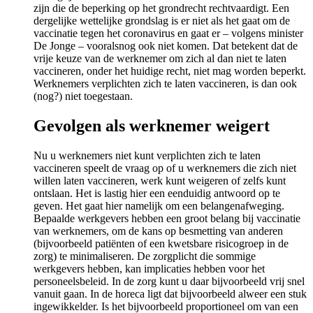
zijn die de beperking op het grondrecht rechtvaardigt. Een
dergelijke wettelijke grondslag is er niet als het gaat om de
vaccinatie tegen het coronavirus en gaat er – volgens minister
De Jonge – vooralsnog ook niet komen. Dat betekent dat de
vrije keuze van de werknemer om zich al dan niet te laten
vaccineren, onder het huidige recht, niet mag worden beperkt.
Werknemers verplichten zich te laten vaccineren, is dan ook
(nog?) niet toegestaan.
Gevolgen als werknemer weigert
Nu u werknemers niet kunt verplichten zich te laten
vaccineren speelt de vraag op of u werknemers die zich niet
willen laten vaccineren, werk kunt weigeren of zelfs kunt
ontslaan. Het is lastig hier een eenduidig antwoord op te
geven. Het gaat hier namelijk om een belangenafweging.
Bepaalde werkgevers hebben een groot belang bij vaccinatie
van werknemers, om de kans op besmetting van anderen
(bijvoorbeeld patiënten of een kwetsbare risicogroep in de
zorg) te minimaliseren. De zorgplicht die sommige
werkgevers hebben, kan implicaties hebben voor het
personeelsbeleid. In de zorg kunt u daar bijvoorbeeld vrij snel
vanuit gaan. In de horeca ligt dat bijvoorbeeld alweer een stuk
ingewikkelder. Is het bijvoorbeeld proportioneel om van een