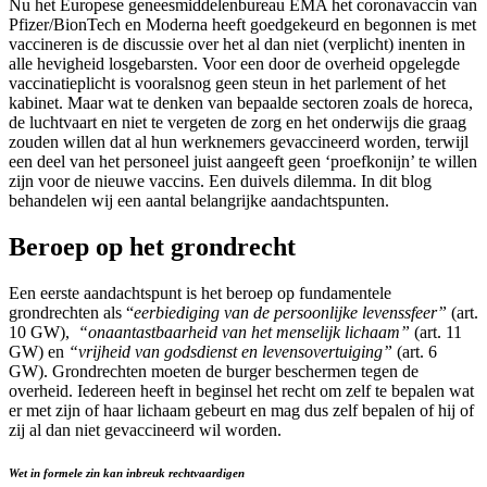
selecteren.
Nu het Europese geneesmiddelenbureau EMA het coronavaccin van
Druk
Pfizer/BionTech en Moderna heeft goedgekeurd en begonnen is met
op
vaccineren is de discussie over het al dan niet (verplicht) inenten in
Enter
alle hevigheid losgebarsten. Voor een door de overheid opgelegde
om
vaccinatieplicht is vooralsnog geen steun in het parlement of het
naar
kabinet. Maar wat te denken van bepaalde sectoren zoals de horeca,
het
de luchtvaart en niet te vergeten de zorg en het onderwijs die graag
geselecteerde
zouden willen dat al hun werknemers gevaccineerd worden, terwijl
zoekresultaat
een deel van het personeel juist aangeeft geen ‘proefkonijn’ te willen
te
zijn voor de nieuwe vaccins. Een duivels dilemma. In dit blog
gaan.
behandelen wij een aantal belangrijke aandachtspunten.
Als
u
Beroep op het grondrecht
met
aanraaktoetsen
Een eerste aandachtspunt is het beroep op fundamentele
werkt,
grondrechten als “
eerbiediging van de persoonlijke levenssfeer”
(art.
kunt
10 GW),
“onaantastbaarheid van het menselijk lichaam”
(art. 11
u
GW) en
“vrijheid van godsdienst en levensovertuiging”
(art. 6
touch-
GW). Grondrechten moeten de burger beschermen tegen de
en
overheid. Iedereen heeft in beginsel het recht om zelf te bepalen wat
swipetekens
er met zijn of haar lichaam gebeurt en mag dus zelf bepalen of hij of
gebruiken.
zij al dan niet gevaccineerd wil worden.
Wet in formele zin kan inbreuk rechtvaardigen