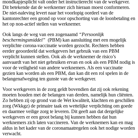
mondkapjesplicht valt onder het instructierecht van de werkgever.
Dit betekende dat de werknemer zich hieraan moest conformeren.
De niet-naleving levert naar het voorlopig oordeel van de
kantonrechter een grond op voor opschorting van de loonbetaling en
het op non-actief stellen van werknemer.
Ook langs de weg van een zogenaamd
“Persoonlijk
beschermingsmiddel”
(PBM) kan aansluiting met een mogelijk
verplichte corona-vaccinatie worden gezocht. Rechters hebben
eerder geoordeeld dat werkgevers het gebruik van een PBM
verplicht kunnen stellen. Ook als de werknemer de risico’s
aanvaardt van het niet gebruiken ervan en ook als een PBM nodig is
voor de veiligheid van andere werknemers. Als een vaccinatie
gezien kan worden als een PBM, dan kan dit een rol spelen in de
belangenafweging ten gunste van de werkgever.
Voor werkgevers in de zorg geldt bovendien dat zij ook rekening
moeten houden met de belangen van derden, namelijk hun cliënten.
Zo hebben zij op grond van de Wet kwaliteit, klachten en geschillen
zorg (Wkkgz) de primaire taak en wettelijke verplichting om goede
en daarmee veilige zorg te leveren. Dit geeft aan dat dergelijke
werkgevers er een groot belang bij kunnen hebben dat hun
werknemers zich laten vaccineren. Van de werknemers kan en mag
aldus in het kader van de coronamaatregelen ook het nodige worden
verwacht.