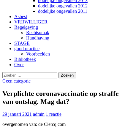
dodelijke ongevallen 2013
dodelijke ongevallen 2012
dodelijke ongevallen 2011
Asbest
VRIJWILLIGER
Regelgeving
Rechtspraak
Handhaving
STAGE
good practice
Voorbeelden
Bibliotheek
Over
Zoeken
Gebruik
naar:
de
Geen categorie
pijltjes
op
Verplichte coronavaccinatie op straffe
en
van ontslag. Mag dat?
neer
om
een
29 januari 2021
admin
1 reactie
beschikbaar
resultaat
overgenomen van: de Clercq.com
te