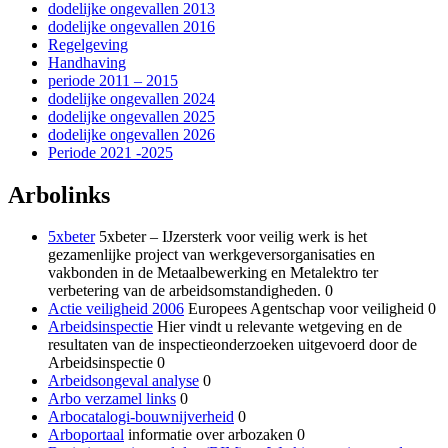
dodelijke ongevallen 2013
dodelijke ongevallen 2016
Regelgeving
Handhaving
periode 2011 – 2015
dodelijke ongevallen 2024
dodelijke ongevallen 2025
dodelijke ongevallen 2026
Periode 2021 -2025
Arbolinks
5xbeter
5xbeter – IJzersterk voor veilig werk is het
gezamenlijke project van werkgeversorganisaties en
vakbonden in de Metaalbewerking en Metalektro ter
verbetering van de arbeidsomstandigheden. 0
Actie veiligheid 2006
Europees Agentschap voor veiligheid 0
Arbeidsinspectie
Hier vindt u relevante wetgeving en de
resultaten van de inspectieonderzoeken uitgevoerd door de
Arbeidsinspectie 0
Arbeidsongeval analyse
0
Arbo verzamel links
0
Arbocatalogi-bouwnijverheid
0
Arboportaal
informatie over arbozaken 0