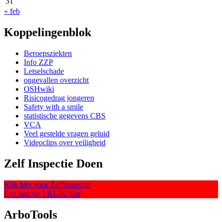
31
« feb
Koppelingenblok
Beroepsziekten
Info ZZP
Letselschade
ongevallen overzicht
OSHwiki
Risicogedrag jongeren
Safety with a smile
statistische gegevens CBS
VCA
Veel gestelde vragen geluid
Videoclips over veiligheid
Zelf Inspectie Doen
Klik hier voor Zelfinspectie
Een sanctie ? KLIK hier
ArboTools