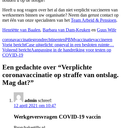
houden u op de hoogte!
Heeft u nog vragen over het al dan niet verplicht vaccineren van
werknemers binnen uw organisatie? Neem dan gerust contact op
met één van onze specialisten van het
Team Arbeid & Pensioen
.
Henriëtte van Baalen
,
Barbara van Dam-Keuken
en
Guus Wife
coronavaccinatie
grondrecht
inenten
PBM
vaccinatie
vaccineren
Bericht
Vorig bericht
Case uitgelicht: ongeval in een besloten ruimte…
Volgend bericht
Aanpassing in de handreiking voor testen op
navigatie
COVID-19
Een gedachte over “Verplichte
coronavaccinatie op straffe van ontslag.
Mag dat?”
admin
schreef:
12 april 2021 om 10:47
Werkgeversvragen COVID-19 vaccin
Bron:bakertilly.nl