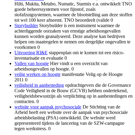
Hilti, Makita, Metabo, Numatic, Starmix e.a. ontwikkelt TNO
goede beheerssystemen voor fijnstof, zoals
stofafzuigsystemen, waarmee de blootstelling aan deze stoffen
tot wel 100 keer afneemt. TNO beoordeelt (valide 0
Storybuilder
Storybuilder is een instrument waarmee de
achterliggende oorzaken van ernstige arbeidsongevallen
kunnen worden geanalyseerd. Deze analyse kan bedrijven
helpen om maatregelen te nemen om dergelijke ongevallen te
voorkomen 0
Uitvoering RI&E
stappenplan om te komen tot een risico-
inventarisatie en evaluatie 0
Vallen van hoogte
Hier vindt u een overzicht van
arbeidsongevallen op hoogte. 0
veilig werken op hoogte
manifestatie Velig op de Hoogte
2011 0
veiligheid in aanbesteding
opdrachtgevers die de Governance
Code Veiligheid in de Bouw (GCVB) hebben ondertekend,
veiligheidsbewustzijn als verplichting op in aanbestedingen en
contracten. 0
website voor aanpak psychosociale
De Stichting van de
Arbeid heeft een website over de aanpak van psychosociale
arbeidsbelasting (PSA) ontwikkeld. De website werd
gepresenteerd tijdens de lancering van de SZW-campagne
tegen werkstress. 0