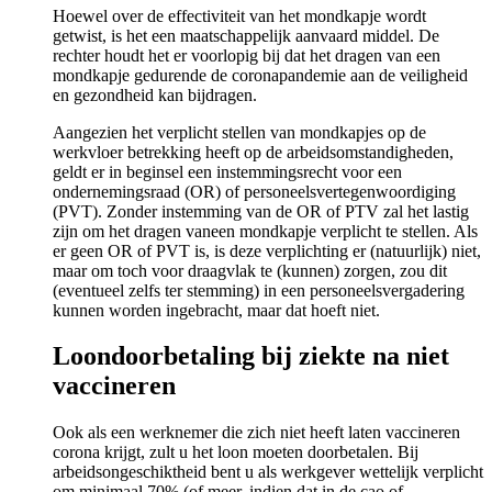
Hoewel over de effectiviteit van het mondkapje wordt
getwist, is het een maatschappelijk aanvaard middel. De
rechter houdt het er voorlopig bij dat het dragen van een
mondkapje gedurende de coronapandemie aan de veiligheid
en gezondheid kan bijdragen.
Aangezien het verplicht stellen van mondkapjes op de
werkvloer betrekking heeft op de arbeidsomstandigheden,
geldt er in beginsel een instemmingsrecht voor een
ondernemingsraad (OR) of personeelsvertegenwoordiging
(PVT). Zonder instemming van de OR of PTV zal het lastig
zijn om het dragen vaneen mondkapje verplicht te stellen. Als
er geen OR of PVT is, is deze verplichting er (natuurlijk) niet,
maar om toch voor draagvlak te (kunnen) zorgen, zou dit
(eventueel zelfs ter stemming) in een personeelsvergadering
kunnen worden ingebracht, maar dat hoeft niet.
Loondoorbetaling bij ziekte na niet
vaccineren
Ook als een werknemer die zich niet heeft laten vaccineren
corona krijgt, zult u het loon moeten doorbetalen. Bij
arbeidsongeschiktheid bent u als werkgever wettelijk verplicht
om minimaal 70% (of meer, indien dat in de cao of