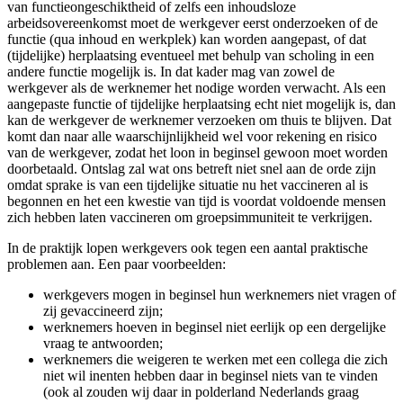
van functieongeschiktheid of zelfs een inhoudsloze
arbeidsovereenkomst moet de werkgever eerst onderzoeken of de
functie (qua inhoud en werkplek) kan worden aangepast, of dat
(tijdelijke) herplaatsing eventueel met behulp van scholing in een
andere functie mogelijk is. In dat kader mag van zowel de
werkgever als de werknemer het nodige worden verwacht. Als een
aangepaste functie of tijdelijke herplaatsing echt niet mogelijk is, dan
kan de werkgever de werknemer verzoeken om thuis te blijven. Dat
komt dan naar alle waarschijnlijkheid wel voor rekening en risico
van de werkgever, zodat het loon in beginsel gewoon moet worden
doorbetaald. Ontslag zal wat ons betreft niet snel aan de orde zijn
omdat sprake is van een tijdelijke situatie nu het vaccineren al is
begonnen en het een kwestie van tijd is voordat voldoende mensen
zich hebben laten vaccineren om groepsimmuniteit te verkrijgen.
In de praktijk lopen werkgevers ook tegen een aantal praktische
problemen aan. Een paar voorbeelden:
werkgevers mogen in beginsel hun werknemers niet vragen of
zij gevaccineerd zijn;
werknemers hoeven in beginsel niet eerlijk op een dergelijke
vraag te antwoorden;
werknemers die weigeren te werken met een collega die zich
niet wil inenten hebben daar in beginsel niets van te vinden
(ook al zouden wij daar in polderland Nederlands graag