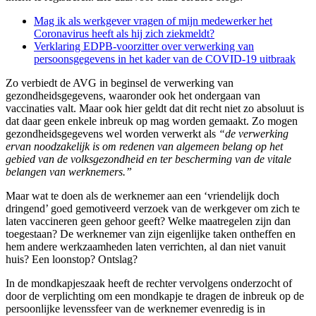
Mag ik als werkgever vragen of mijn medewerker het
Coronavirus heeft als hij zich ziekmeldt?
Verklaring EDPB-voorzitter over verwerking van
persoonsgegevens in het kader van de COVID-19 uitbraak
Zo verbiedt de AVG in beginsel de verwerking van
gezondheidsgegevens, waaronder ook het ondergaan van
vaccinaties valt. Maar ook hier geldt dat dit recht niet zo absoluut is
dat daar geen enkele inbreuk op mag worden gemaakt. Zo mogen
gezondheidsgegevens wel worden verwerkt als
“de verwerking
ervan noodzakelijk is om redenen van algemeen belang op het
gebied van de volksgezondheid en ter bescherming van de vitale
belangen van werknemers.”
Maar wat te doen als de werknemer aan een ‘vriendelijk doch
dringend’ goed gemotiveerd verzoek van de werkgever om zich te
laten vaccineren geen gehoor geeft? Welke maatregelen zijn dan
toegestaan? De werknemer van zijn eigenlijke taken ontheffen en
hem andere werkzaamheden laten verrichten, al dan niet vanuit
huis? Een loonstop? Ontslag?
In de mondkapjeszaak heeft de rechter vervolgens onderzocht of
door de verplichting om een mondkapje te dragen de inbreuk op de
persoonlijke levenssfeer van de werknemer evenredig is in