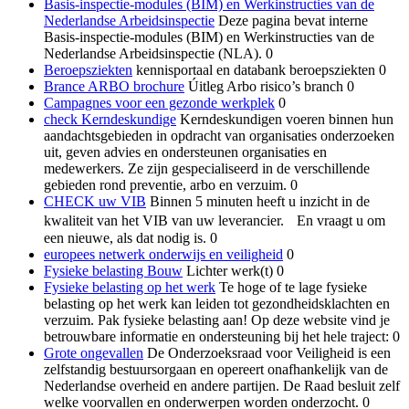
Basis-inspectie-modules (BIM) en Werkinstructies van de
Nederlandse Arbeidsinspectie
Deze pagina bevat interne
Basis-inspectie-modules (BIM) en Werkinstructies van de
Nederlandse Arbeidsinspectie (NLA). 0
Beroepsziekten
kennisportaal en databank beroepsziekten 0
Brance ARBO brochure
Úitleg Arbo risico’s branch 0
Campagnes voor een gezonde werkplek
0
check Kerndeskundige
Kerndeskundigen voeren binnen hun
aandachtsgebieden in opdracht van organisaties onderzoeken
uit, geven advies en ondersteunen organisaties en
medewerkers. Ze zijn gespecialiseerd in de verschillende
gebieden rond preventie, arbo en verzuim. 0
CHECK uw VIB
Binnen 5 minuten heeft u inzicht in de
kwaliteit van het VIB van uw leverancier. En vraagt u om
een nieuwe, als dat nodig is. 0
europees netwerk onderwijs en veiligheid
0
Fysieke belasting Bouw
Lichter werk(t) 0
Fysieke belasting op het werk
Te hoge of te lage fysieke
belasting op het werk kan leiden tot gezondheidsklachten en
verzuim. Pak fysieke belasting aan! Op deze website vind je
betrouwbare informatie en ondersteuning bij het hele traject: 0
Grote ongevallen
De Onderzoeksraad voor Veiligheid is een
zelfstandig bestuursorgaan en opereert onafhankelijk van de
Nederlandse overheid en andere partijen. De Raad besluit zelf
welke voorvallen en onderwerpen worden onderzocht. 0