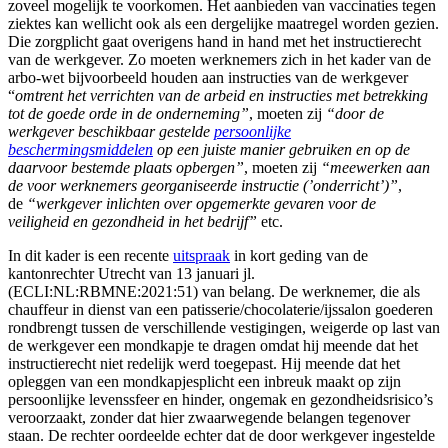
zoveel mogelijk te voorkomen. Het aanbieden van vaccinaties tegen
ziektes kan wellicht ook als een dergelijke maatregel worden gezien.
Die zorgplicht gaat overigens hand in hand met het instructierecht
van de werkgever. Zo moeten werknemers zich in het kader van de
arbo-wet bijvoorbeeld houden aan instructies van de werkgever
“
omtrent het verrichten van de arbeid en instructies met betrekking
tot de goede orde in de onderneming”
, moeten zij
“door de
werkgever beschikbaar gestelde
persoonlijke
beschermingsmiddelen
op een juiste manier gebruiken en op de
daarvoor bestemde plaats opbergen”
, moeten zij
“meewerken aan
de voor werknemers georganiseerde instructie (’onderricht’)”
,
de
“werkgever inlichten over opgemerkte gevaren voor de
veiligheid en gezondheid in het bedrijf”
etc.
In dit kader is een recente
uitspraak
in kort geding van de
kantonrechter Utrecht van 13 januari jl.
(ECLI:NL:RBMNE:2021:51) van belang. De werknemer, die als
chauffeur in dienst van een patisserie/chocolaterie/ijssalon goederen
rondbrengt tussen de verschillende vestigingen, weigerde op last van
de werkgever een mondkapje te dragen omdat hij meende dat het
instructierecht niet redelijk werd toegepast. Hij meende dat het
opleggen van een mondkapjesplicht een inbreuk maakt op zijn
persoonlijke levenssfeer en hinder, ongemak en gezondheidsrisico’s
veroorzaakt, zonder dat hier zwaarwegende belangen tegenover
staan. De rechter oordeelde echter dat de door werkgever ingestelde