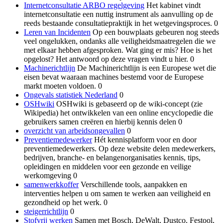
Internetconsultatie ARBO regelgeving
Het kabinet vindt
internetconsultatie een nuttig instrument als aanvulling op de
reeds bestaande consultatiepraktijk in het wetgevingsproces. 0
Leren van Incidenten
Op een bouwplaats gebeuren nog steeds
veel ongelukken, ondanks alle veiligheidsmaatregelen die we
met elkaar hebben afgesproken. Wat ging er mis? Hoe is het
opgelost? Het antwoord op deze vragen vindt u hier. 0
Machinerichtlijn
De Machinerichtlijn is een Europese wet die
eisen bevat waaraan machines bestemd voor de Europese
markt moeten voldoen. 0
Ongevals statistiek Nederland
0
OSHwiki
OSHwiki is gebaseerd op de wiki-concept (zie
Wikipedia) het ontwikkelen van een online encyclopedie die
gebruikers samen creëren en hierbij kennis delen 0
overzicht van arbeidsongevallen
0
Preventiemedewerker
Hét kennisplatform voor en door
preventiemedewerkers. Op deze website delen medewerkers,
bedrijven, branche- en belangenorganisaties kennis, tips,
opleidingen en middelen voor een gezonde en veilige
werkomgeving 0
samenwerkkoffer
Verschillende tools, aanpakken en
interventies helpen u om samen te werken aan veiligheid en
gezondheid op het werk. 0
steigerrichtlijn
0
Stofvrij werken
Samen met Bosch, DeWalt, Dustco, Festool,