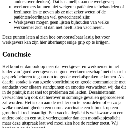
anders over denken). Dat is namelijk aan de werkgever;
werknemers kunnen niet weigeren patiënten te behandelen of
leerlingen les te geven als ze niet zeker weten of de
patiënten/leerlingen wel gevaccineerd zijn;
Werkgevers mogen geen lijsten bijhouden van welke
werknemer zich al dan niet heeft laten vaccineren.
Deze punten laten al zien hoe onvoorstelbaar lastig het voor
werkgevers kan zijn hier überhaupt enige grip op te krijgen.
Conclusie
Het komt er dan ook op neer dat werkgever en werknemer in het
kader van ‘goed werkgever- en goed werknemerschap’ met elkaar in
gesprek behoren te gaan om tot goede werkafspraken te komen. Als
daarbij sprake is van goede voorlichting en goede communicatie met
aandacht voor elkaars standpunten en emoties verwachten wij dat dit
in de praktijk niet snel tot problemen zal leiden. Desalniettemin
verwachten wij ook dat hierover in sommige gevallen geprocedeerd
zal worden. Het is dan aan de rechter om te beoordelen of en zo ja
welke omstandigheden een coronavaccinatie een inbreuk op een
grondrecht rechtvaardigt. Een vaccinatieplicht is weliswaar van een
andere orde en een stuk verdergaander dan een mondkapjesplicht
maar deze uitspraak laat wel mooi zien hoe de rechter toetst. Wij