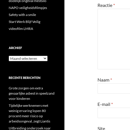
dodelijk ongeval mestsilo
Reactie
*
NAPO veiligheidsfilmpjes
Safety with a smile
Start Werk Blijf Veilig
videofilm LMRA
ARCHIEF
Archief
RECENTE BERICHTEN
Naam
*
Grote zorgen om extra
gevaarlijke asbest in speelzand
voor kinderen
E-mail
*
Tijdelijke werknemers met
weinig ervaring lopen 80
procent meer risico op
arbeidsongeval, zegt Liantis
Site
Uitbreiding onderzoek naar