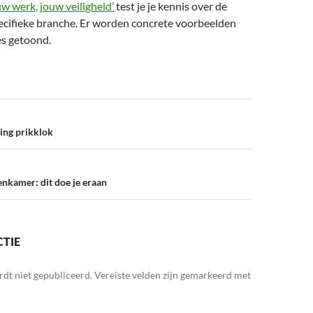
uw werk, jouw veiligheid’
test je je kennis over de
specifieke branche. Er worden concrete voorbeelden
es getoond.
ring prikklok
enkamer: dit doe je eraan
CTIE
rdt niet gepubliceerd.
Vereiste velden zijn gemarkeerd met