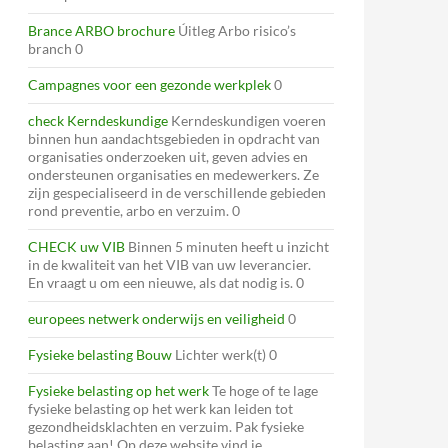
Brance ARBO brochure
Úitleg Arbo risico’s
branch 0
Campagnes voor een gezonde werkplek
0
check Kerndeskundige
Kerndeskundigen voeren
binnen hun aandachtsgebieden in opdracht van
organisaties onderzoeken uit, geven advies en
ondersteunen organisaties en medewerkers. Ze
zijn gespecialiseerd in de verschillende gebieden
rond preventie, arbo en verzuim. 0
CHECK uw VIB
Binnen 5 minuten heeft u inzicht
in de kwaliteit van het VIB van uw leverancier.
En vraagt u om een nieuwe, als dat nodig is. 0
europees netwerk onderwijs en veiligheid
0
Fysieke belasting Bouw
Lichter werk(t) 0
Fysieke belasting op het werk
Te hoge of te lage
fysieke belasting op het werk kan leiden tot
gezondheidsklachten en verzuim. Pak fysieke
belasting aan! Op deze website vind je