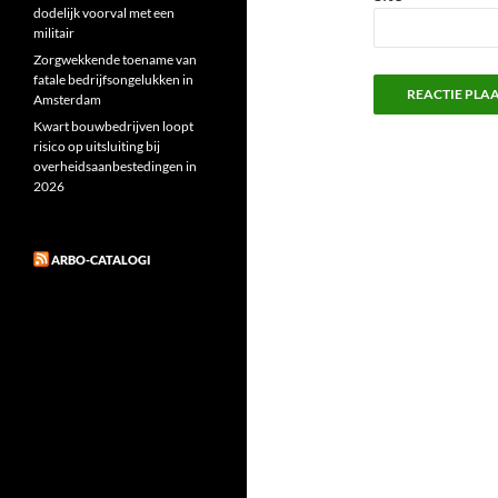
dodelijk voorval met een
militair
Zorgwekkende toename van
fatale bedrijfsongelukken in
Amsterdam
Kwart bouwbedrijven loopt
risico op uitsluiting bij
overheidsaanbestedingen in
2026
ARBO-CATALOGI