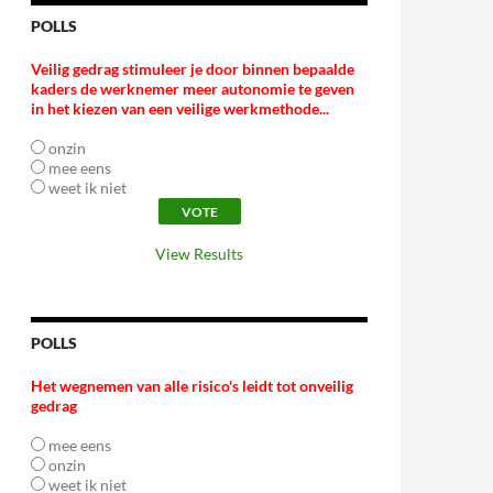
POLLS
Veilig gedrag stimuleer je door binnen bepaalde
kaders de werknemer meer autonomie te geven
in het kiezen van een veilige werkmethode...
onzin
mee eens
weet ik niet
View Results
POLLS
Het wegnemen van alle risico's leidt tot onveilig
gedrag
mee eens
onzin
weet ik niet