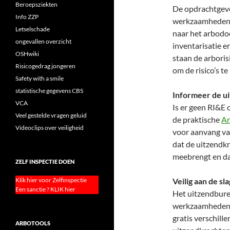
Beroepsziekten
De opdrachtgever
Info ZZP
werkzaamheden i
Letselschade
naar het arbodoc
ongevallen overzicht
inventarisatie e
OSHwiki
staan de arboris
Risicogedrag jongeren
om de risico’s t
Safety with a smile
statistische gegevens CBS
Informeer de ui
VCA
Is er geen RI&E
Veel gestelde vragen geluid
de praktische
Ar
Videoclips over veiligheid
voor aanvang va
dat de uitzendkr
meebrengt en dat
ZELF INSPECTIE DOEN
Klik hier voor Zelfinspectie
Veilig aan de sla
Een sanctie ? KLIK hier
Het uitzendbure
werkzaamheden 
gratis verschille
ARBOTOOLS