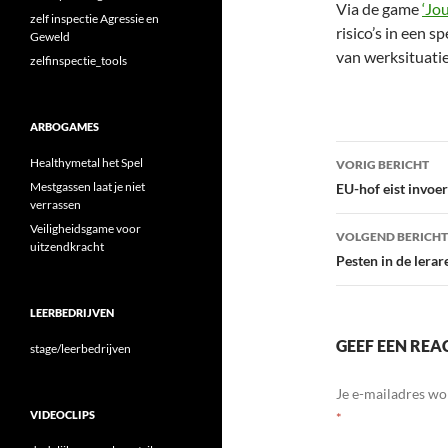
Via de game
‘Jo
zelf inspectie Agressie en
risico’s in een 
Geweld
van werksituati
zelfinspectie_tools
ARBOGAMES
Bericht
Healthymetal het Spel
VORIG BERICHT
navigatie
Mestgassen laat je niet
EU-hof eist invoe
verrassen
Veiligheidsgame voor
VOLGEND BERICHT
uitzendkracht
Pesten in de lerar
LEERBEDRIJVEN
GEEF EEN REA
stage/leerbedrijven
Je e-mailadres wo
VIDEOCLIPS
*