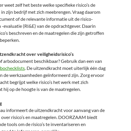
 weet zelf het beste welke specifieke risico’s de
n zijn bedrijf met zich meebrengen. Vraag daarom
ument of de relevante informatie uit de risico-
n -evaluatie (RI&E) van de opdrachtgever. Daarin
ico’s beschreven en de maatregelen die zijn getroffen
e beperken.
tzendkracht over veiligheidsrisico’s
 of arbodocument beschikbaar? Gebruik dan een van
bochecklists
. De uitzendkracht moet uiterlijk één dag
n de werkzaamheden geïnformeerd zijn. Zorg ervoor
acht begrijpt welke risico’s het werk met zich
 hij op de hoogte is van de maatregelen.
g
au informeert de uitzendkracht voor aanvang van de
over risico’s en maatregelen. DOORZAAM biedt
nde tools om de risico’s te inventariseren en