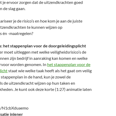
t je ervoor zorgen dat de uitzendkrachten goed
 de slag gaan.
riseer je de risico’s en hoe kom je aan de juiste
itzendkrachten te kunnen wijzen op
o’s én -maatregelen?
o’s: het stappenplan voor de doorgeleidingsplicht
 moet uitleggen met welke veiligheidsrisico’s de
nnen zijn bedrijf in aanraking kan komen en welke
ervoor worden genomen. In
het stappenplan voor de
licht
staat wie welke taak heeft als het gaat om veilig
stappenplan in de hand, kun je zowel de
ls de uitzendkracht wijzen op hun taken en
heden. Je kunt ook deze korte (1:27) animatie laten
be/N1cbXduaemo
satie inlener