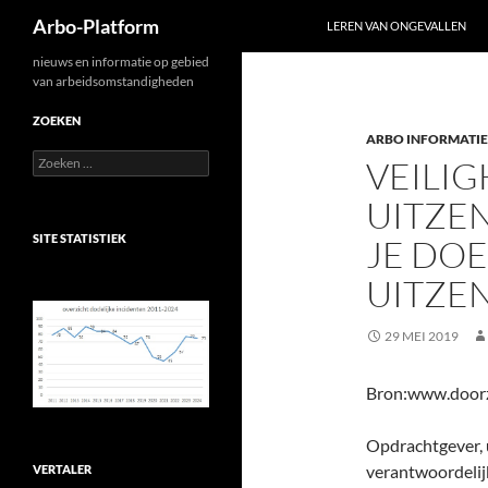
Zoeken
Arbo-Platform
LEREN VAN ONGEVALLEN
Ga
nieuws en informatie op gebied
van arbeidsomstandigheden
naar
de
ZOEKEN
ARBO INFORMATIE
inhoud
Zoeken
VEILIG
naar:
UITZE
SITE STATISTIEK
JE DOE
UITZE
29 MEI 2019
Bron:www.door
Opdrachtgever, u
verantwoordelijk
VERTALER