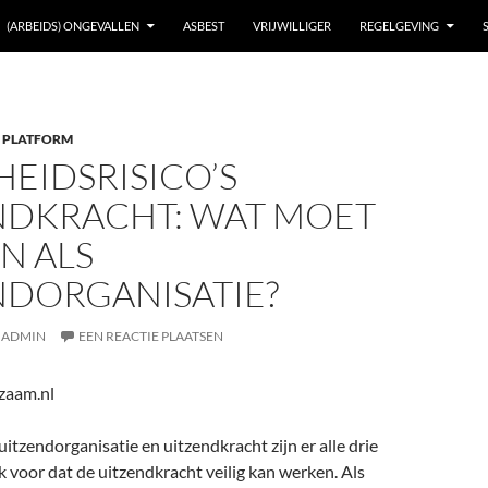
(ARBEIDS) ONGEVALLEN
ASBEST
VRIJWILLIGER
REGELGEVING
 PLATFORM
HEIDSRISICO’S
NDKRACHT: WAT MOET
N ALS
NDORGANISATIE?
ADMIN
EEN REACTIE PLAATSEN
zaam.nl
itzendorganisatie en uitzendkracht zijn er alle drie
 voor dat de uitzendkracht veilig kan werken. Als