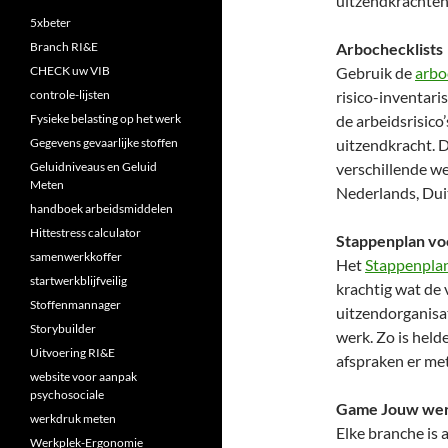
uitzendkrachten 
5xbeter
Branch RI&E
Arbochecklists
CHECK uw VIB
Gebruik de
arbo
controle-lijsten
risico-inventari
Fysieke belasting op het werk
de arbeidsrisico
Gegevens gevaarlijke stoffen
uitzendkracht. 
Geluidniveaus en Geluid
verschillende w
Meten
Nederlands, Duit
handboek arbeidsmiddelen
Hittestress calculator
Stappenplan voo
samenwerkkoffer
Het
Stappenplan
startwerkblijfveilig
krachtig wat de 
Stoffenmannager
uitzendorganisa
Storybuilder
werk. Zo is held
Uitvoering RI&E
afspraken er me
website voor aanpak
psychosociale
Game Jouw werk
werkdruk meten
Elke branche is 
Werkplek-Ergonomie