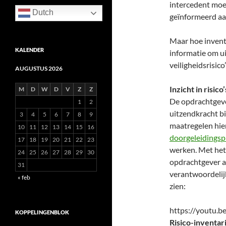
intercedent moe
Dutch
geïnformeerd aan
Maar hoe inventa
KALENDER
informatie om u
veiligheidsrisic
AUGUSTUS 2026
Inzicht in risic
M
D
W
D
V
Z
Z
De opdrachtgever
1
2
uitzendkracht bi
3
4
5
6
7
8
9
maatregelen hi
10
11
12
13
14
15
16
doorgeleidingsp
17
18
19
20
21
22
23
werken. Met het 
24
25
26
27
28
29
30
opdrachtgever a
31
verantwoordelijk
« feb
zien:
https://youtu.
KOPPELINGENBLOK
Risico-inventari