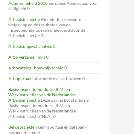
Actie veiligheid 2006
Europees Agentschap voor
veiligheid 0
Arbeidsinspectie
Hier vindt u relevante
wetgeving en de resultaten van de
inspectieonderzoeken uitgevoerd door de
Arbeidsinspectie 0
Arbeidsongeval analyse
0
Arbo verzamel links
0
Arbocatalogi-bouwnijverheid
0
Arboportaal
informatie over arbozaken 0
Basis-inspectie-modules (BIM) en
Werkinstructies van de Nederlandse
Arbeidsinspectie
Deze pagina bevat interne
Basis-inspectie-modules (BIM) en
Werkinstructies van de Nederlandse
Arbeidsinspectie (NLA). 0
Beroepsziekten
kennisportaal en databank
beroepsziekten 0