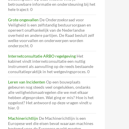
betrouwbare informatie en ondersteuning bij het
hele traject: 0
Grote ongevallen
De Onderzoeksraad voor
Veiligheid is een zelfstandig bestuursorgaan en
opereert onafhankelijk van de Nederlandse
overheid en andere partijen. De Raad besluit zelf
welke voorvallen en onderwerpen worden
onderzocht. 0
Internetconsultatie ARBO regelgeving
Het
kabinet vindt internetconsultatie een nuttig
instrument als aanvulling op de reeds bestaande
consultatiepraktijk in het wetgevingsproces. 0
Leren van Incidenten
Op een bouwplaats
gebeuren nog steeds veel ongelukken, ondanks
alle veiligheidsmaatregelen die we met elkaar
hebben afgesproken. Wat ging er mis? Hoe is het
opgelost? Het antwoord op deze vragen vindt u
hier. 0
Machinerichtlijn
De Machinerichtlijn is een
Europese wet die eisen bevat waaraan machines
bestemd voor de Europese markt moeten