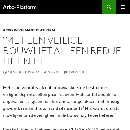
Ga
Zoeken
Arbo-Platform
naar
PRIMAI
de
MENU
inhoud
ARBO INFORMATIE PLATFORM
‘MET EEN VEILIGE
BOUWLIFT ALLEEN RED JE
HET NIET’
19 AUGUSTUS 2016
ADMIN
1 REACTIE
Het is nu vooral zaak dat bouwvakkers de bestaande
veiligheidsprotocollen gaan naleven. Het aantal dodelijke
ongevallen stijgt, en ook het aantal ongelukken met ernstig
gewonden neemt toe. Trend of incident? “Het wordt steeds
moeilijker om de veiligheid in de bouw nog te verbeteren.”
De klad zit er in. Halveerde tussen 1972 en 2012 het aantal