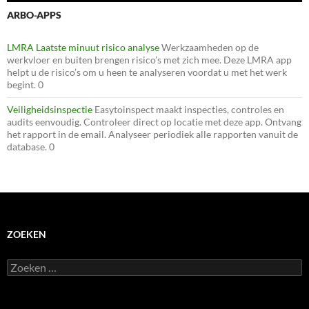
ARBO-APPS
LMRA Laatste minuut risico analyse
Werkzaamheden op de
werkvloer en buiten brengen risico’s met zich mee. Deze LMRA app
helpt u de risico’s om u heen te analyseren voordat u met het werk
begint. 0
Veiligheidsinspectie
Easytoinspect maakt inspecties, controles en
audits eenvoudig. Controleer direct op locatie met deze app. Ontvang
het rapport in de email. Analyseer periodiek alle rapporten vanuit de
database. 0
ZOEKEN
Zoeken
naar: