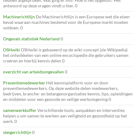
hebben afgesproken. Wat ging er mis? Hoe is het opgelost? Het
antwoord op deze vragen vindt u hier. 0
Machinerichtlijn
De Machinerichtlijn is een Europese wet die eisen
bevat waaraan machines bestemd voor de Europese markt moeten
voldoen. 0
Ongevals statistiek Nederland
0
OSHwiki
OSHwiki is gebaseerd op de wiki-concept (zie Wikipedia)
het ontwikkelen van een online encyclopedie die gebruikers samen
creëren en hierbij kennis delen 0
overzicht van arbeidsongevallen
0
Preventiemedewerker
Hét kennisplatform voor en door
preventiemedewerkers. Op deze website delen medewerkers,
bedrijven, branche- en belangenorganisaties kennis, tips, opleidingen
en middelen voor een gezonde en veilige werkomgeving 0
samenwerkkoffer
Verschillende tools, aanpakken en interventies
helpen u om samen te werken aan veiligheid en gezondheid op het
werk. 0
steigerrichtlijn
0