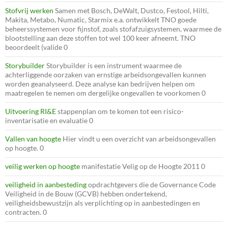
Stofvrij werken
Samen met Bosch, DeWalt, Dustco, Festool, Hilti,
Makita, Metabo, Numatic, Starmix e.a. ontwikkelt TNO goede
beheerssystemen voor fijnstof, zoals stofafzuigsystemen, waarmee de
blootstelling aan deze stoffen tot wel 100 keer afneemt. TNO
beoordeelt (valide 0
Storybuilder
Storybuilder is een instrument waarmee de
achterliggende oorzaken van ernstige arbeidsongevallen kunnen
worden geanalyseerd. Deze analyse kan bedrijven helpen om
maatregelen te nemen om dergelijke ongevallen te voorkomen 0
Uitvoering RI&E
stappenplan om te komen tot een risico-
inventarisatie en evaluatie 0
Vallen van hoogte
Hier vindt u een overzicht van arbeidsongevallen
op hoogte. 0
veilig werken op hoogte
manifestatie Velig op de Hoogte 2011 0
veiligheid in aanbesteding
opdrachtgevers die de Governance Code
Veiligheid in de Bouw (GCVB) hebben ondertekend,
veiligheidsbewustzijn als verplichting op in aanbestedingen en
contracten. 0