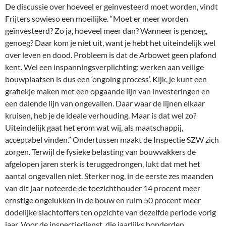
De discussie over hoeveel er geinvesteerd moet worden, vindt
Frijters sowieso een moeilijke. “Moet er meer worden
geïnvesteerd? Zo ja, hoeveel meer dan? Wanneer is genoeg,
genoeg? Daar kom je niet uit, want je hebt het uiteindelijk wel
over leven en dood. Probleem is dat de Arbowet geen plafond
kent. Wel een inspanningsverplichting; werken aan veilige
bouwplaatsen is dus een ‘ongoing process’. Kijk, je kunt een
grafiekje maken met een opgaande lijn van investeringen en
een dalende lijn van ongevallen. Daar waar de lijnen elkaar
kruisen, heb je de ideale verhouding. Maar is dat wel zo?
Uiteindelijk gaat het erom wat wij, als maatschappij,
acceptabel vinden.” Ondertussen maakt de Inspectie SZW zich
zorgen. Terwijl de fysieke belasting van bouwvakkers de
afgelopen jaren sterk is teruggedrongen, lukt dat met het
aantal ongevallen niet. Sterker nog, in de eerste zes maanden
van dit jaar noteerde de toezichthouder 14 procent meer
ernstige ongelukken in de bouw en ruim 50 procent meer
dodelijke slachtoffers ten opzichte van dezelfde periode vorig
jaar. Voor de inspectiedienst, die jaarlijks honderden