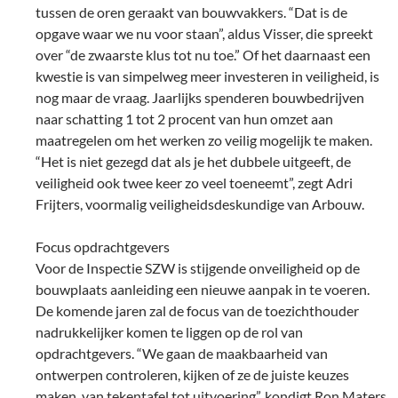
tussen de oren geraakt van bouwvakkers. “Dat is de
opgave waar we nu voor staan”, aldus Visser, die spreekt
over “de zwaarste klus tot nu toe.” Of het daarnaast een
kwestie is van simpelweg meer investeren in veiligheid, is
nog maar de vraag. Jaarlijks spenderen bouwbedrijven
naar schatting 1 tot 2 procent van hun omzet aan
maatregelen om het werken zo veilig mogelijk te maken.
“Het is niet gezegd dat als je het dubbele uitgeeft, de
veiligheid ook twee keer zo veel toeneemt”, zegt Adri
Frijters, voormalig veiligheidsdeskundige van Arbouw.
Focus opdrachtgevers
Voor de Inspectie SZW is stijgende onveiligheid op de
bouwplaats aanleiding een nieuwe aanpak in te voeren.
De komende jaren zal de focus van de toezichthouder
nadrukkelijker komen te liggen op de rol van
opdrachtgevers. “We gaan de maakbaarheid van
ontwerpen controleren, kijken of ze de juiste keuzes
maken, van tekentafel tot uitvoering”, kondigt Ron Maters,