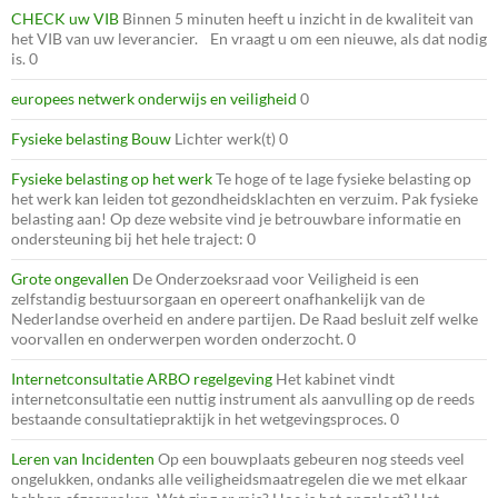
CHECK uw VIB
Binnen 5 minuten heeft u inzicht in de kwaliteit van
het VIB van uw leverancier. En vraagt u om een nieuwe, als dat nodig
is. 0
europees netwerk onderwijs en veiligheid
0
Fysieke belasting Bouw
Lichter werk(t) 0
Fysieke belasting op het werk
Te hoge of te lage fysieke belasting op
het werk kan leiden tot gezondheidsklachten en verzuim. Pak fysieke
belasting aan! Op deze website vind je betrouwbare informatie en
ondersteuning bij het hele traject: 0
Grote ongevallen
De Onderzoeksraad voor Veiligheid is een
zelfstandig bestuursorgaan en opereert onafhankelijk van de
Nederlandse overheid en andere partijen. De Raad besluit zelf welke
voorvallen en onderwerpen worden onderzocht. 0
Internetconsultatie ARBO regelgeving
Het kabinet vindt
internetconsultatie een nuttig instrument als aanvulling op de reeds
bestaande consultatiepraktijk in het wetgevingsproces. 0
Leren van Incidenten
Op een bouwplaats gebeuren nog steeds veel
ongelukken, ondanks alle veiligheidsmaatregelen die we met elkaar