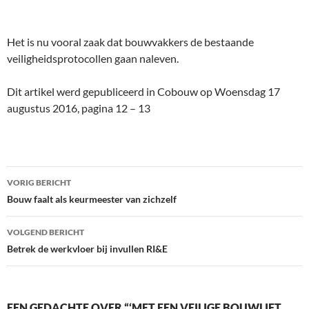
Het is nu vooral zaak dat bouwvakkers de bestaande
veiligheidsprotocollen gaan naleven.
Dit artikel werd gepubliceerd in Cobouw op Woensdag 17
augustus 2016, pagina 12 – 13
Bericht
VORIG BERICHT
navigatie
Bouw faalt als keurmeester van zichzelf
VOLGEND BERICHT
Betrek de werkvloer bij invullen RI&E
EEN GEDACHTE OVER “‘MET EEN VEILIGE BOUWLIFT