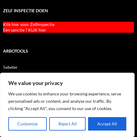
ZELF INSPECTIE DOEN
Klik hier voor Zelfinspectie
Een sanctie ? KLIK hier
ARBOTOOLS
5xbeter
Branch RI&E
We value your privacy
CHECK uw VIB
We use cookies to enhance your browsing experience, serve
controle-lijsten
personalised ads or content, and analyse our traffic. By
clicking "Accept All", you consent to our use of cookies.
Fysieke belasting op het werk
Gegevens gevaarlijke stoffen
Customise
Reject All
Accept All
Geluidniveaus en Geluid Meten