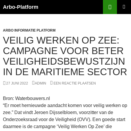
Ga
Zoeken
Arbo-Platform
naar
PRIMAI
de
MENU
inhoud
ARBO INFORMATIE PLATFORM
VEILIG WERKEN OP ZEE:
CAMPAGNE VOOR BETER
VEILIGHEIDSBEWUSTZIJN
IN DE MARITIEME SECTOR
27 JUNI 2022
ADMIN
EEN REACTIE PLAATSEN
Bron: Waterbouwers.nl
“Er moet hernieuwde aandacht komen voor veilig werken op
zee.” Dat vindt Jeroen Dijsselbloem, voorzitter van de
Onderzoeksraad voor de Veiligheid (OVV). Een goede start
daarmee is de campagne ‘Veilig Werken Op Zee’ die