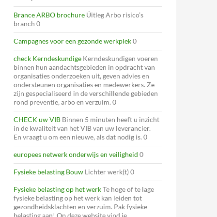
Brance ARBO brochure
Úitleg Arbo risico’s
branch 0
Campagnes voor een gezonde werkplek
0
check Kerndeskundige
Kerndeskundigen voeren
binnen hun aandachtsgebieden in opdracht van
organisaties onderzoeken uit, geven advies en
ondersteunen organisaties en medewerkers. Ze
zijn gespecialiseerd in de verschillende gebieden
rond preventie, arbo en verzuim. 0
CHECK uw VIB
Binnen 5 minuten heeft u inzicht
in de kwaliteit van het VIB van uw leverancier.
En vraagt u om een nieuwe, als dat nodig is. 0
europees netwerk onderwijs en veiligheid
0
Fysieke belasting Bouw
Lichter werk(t) 0
Fysieke belasting op het werk
Te hoge of te lage
fysieke belasting op het werk kan leiden tot
gezondheidsklachten en verzuim. Pak fysieke
belasting aan! Op deze website vind je