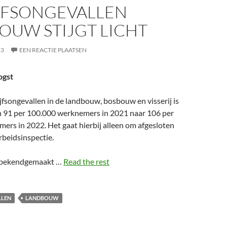
JFSONGEVALLEN
OUW STIJGT LICHT
23
EEN REACTIE PLAATSEN
ogst
jfsongevallen in de landbouw, bosbouw en visserij is
91 per 100.000 werknemers in 2021 naar 106 per
ers in 2022. Het gaat hierbij alleen om afgesloten
rbeidsinspectie.
jn bekendgemaakt …
Read the rest
LLEN
LANDBOUW