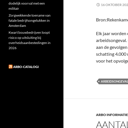
dodelijk voorval met een
16 OKTOBER 20
militair
Zorgwekkende toename van
Bron:Rekenkame
fatale bedrijfsongelukken in
Amsterdam
Kwart bouwbedrijven loopt
Elk jaar worden
risico op uitsluiting bij
arbeidsongeval. 
overheidsaanbestedingen in
aan de gevolgen 
2026
schatting 4.000
voor het opvolg
ARBO-CATALOGI
ARBEIDSONGEVA
ARBO INFORMATIE
AANTA