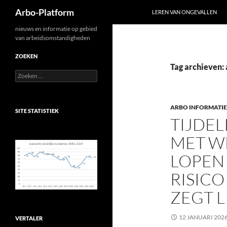
Zoeken
Arbo-Platform
LEREN VAN ONGEVALLEN
Ga
nieuws en informatie op gebied
van arbeidsomstandigheden
naar
de
ZOEKEN
inhoud
Tag archieven:
Zoeken
naar:
ARBO INFORMATIE
SITE STATISTIEK
TIJDE
MET W
LOPEN
RISICO
ZEGT L
12 JANUARI 202
VERTALER