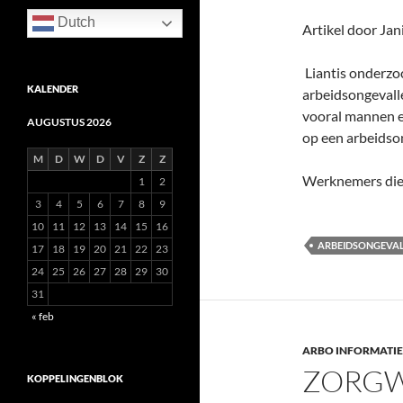
Dutch
Artikel door Jan
Liantis onderzo
KALENDER
arbeidsongevalle
vooral mannen e
AUGUSTUS 2026
op een arbeidso
M
D
W
D
V
Z
Z
Werknemers die 
1
2
3
4
5
6
7
8
9
10
11
12
13
14
15
16
ARBEIDSONGEVA
17
18
19
20
21
22
23
24
25
26
27
28
29
30
31
« feb
ARBO INFORMATIE
ZORGW
KOPPELINGENBLOK