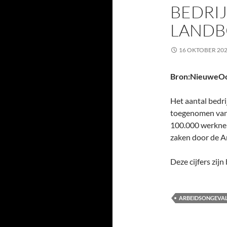
BEDRI
LANDB
16 OKTOBER 20
Bron:NieuweO
Het aantal bedri
toegenomen van 
100.000 werknem
zaken door de A
Deze cijfers zi
ARBEIDSONGEVA