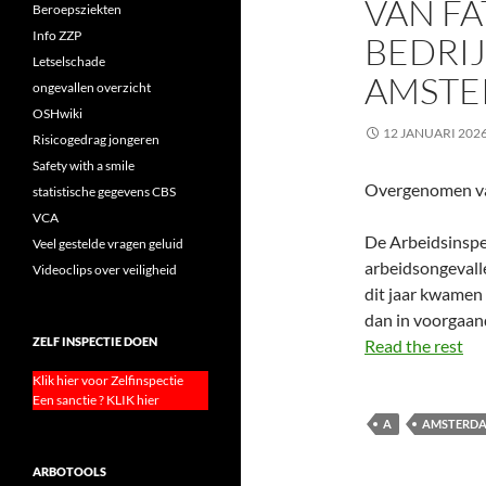
VAN FA
Beroepsziekten
Info ZZP
BEDRI
Letselschade
AMST
ongevallen overzicht
OSHwiki
12 JANUARI 202
Risicogedrag jongeren
Safety with a smile
Overgenomen va
statistische gegevens CBS
VCA
De Arbeidsinspec
Veel gestelde vragen geluid
arbeidsongevalle
Videoclips over veiligheid
dit jaar kwamen 
dan in voorgaand
ZELF INSPECTIE DOEN
Read the rest
Klik hier voor Zelfinspectie
Een sanctie ? KLIK hier
A
AMSTERD
ARBOTOOLS