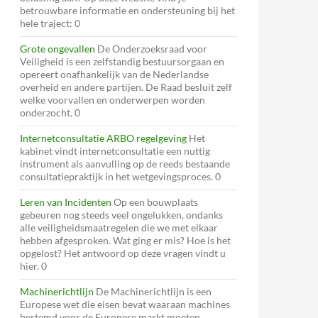
betrouwbare informatie en ondersteuning bij het
hele traject: 0
Grote ongevallen
De Onderzoeksraad voor
Veiligheid is een zelfstandig bestuursorgaan en
opereert onafhankelijk van de Nederlandse
overheid en andere partijen. De Raad besluit zelf
welke voorvallen en onderwerpen worden
onderzocht. 0
Internetconsultatie ARBO regelgeving
Het
kabinet vindt internetconsultatie een nuttig
instrument als aanvulling op de reeds bestaande
consultatiepraktijk in het wetgevingsproces. 0
Leren van Incidenten
Op een bouwplaats
gebeuren nog steeds veel ongelukken, ondanks
alle veiligheidsmaatregelen die we met elkaar
hebben afgesproken. Wat ging er mis? Hoe is het
opgelost? Het antwoord op deze vragen vindt u
hier. 0
Machinerichtlijn
De Machinerichtlijn is een
Europese wet die eisen bevat waaraan machines
bestemd voor de Europese markt moeten