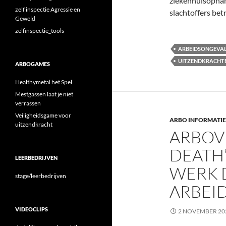
ziekenhuisopname
zelf inspectie Agressie en
slachtoffers be
Geweld
zelfinspectie_tools
ARBEIDSONGEVA
UITZENDKRACHT
ARBOGAMES
Healthymetal het Spel
Mestgassen laat je niet
verrassen
Veiligheidsgame voor
ARBO INFORMATIE
uitzendkracht
ARBOVI
DEATH
LEERBEDRIJVEN
WERK 
stage/leerbedrijven
ARBEI
VIDEOCLIPS
2 NOVEMBER 20