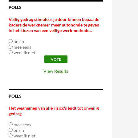
POLLS
Veilig gedrag stimuleer je door binnen bepaalde
kaders de werknemer meer autonomie te geven
in het kiezen van een veilige werkmethode...
onzin
mee eens
weet ik niet
View Results
POLLS
Het wegnemen van alle risico's leidt tot onveilig
gedrag
mee eens
onzin
weet ik niet