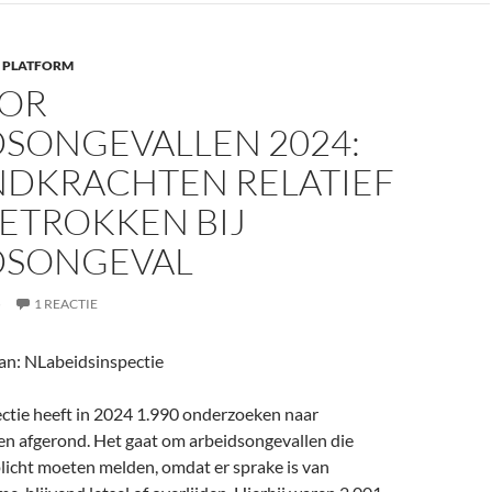
 PLATFORM
OR
DSONGEVALLEN 2024:
NDKRACHTEN RELATIEF
ETROKKEN BIJ
DSONGEVAL
5
1 REACTIE
n: NLabeidsinspectie
ctie heeft in 2024 1.990 onderzoeken naar
en afgerond. Het gaat om arbeidsongevallen die
licht moeten melden, omdat er sprake is van