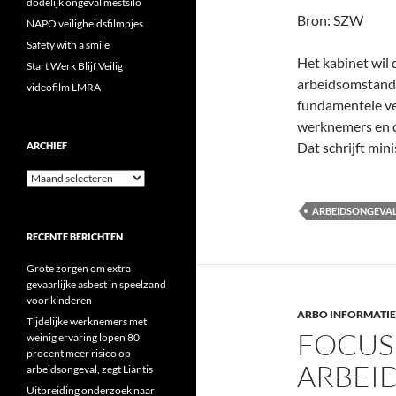
dodelijk ongeval mestsilo
Bron: SZW
NAPO veiligheidsfilmpjes
Safety with a smile
Het kabinet wil 
Start Werk Blijf Veilig
arbeidsomstandi
videofilm LMRA
fundamentele ve
werknemers en 
Dat schrijft min
ARCHIEF
Archief
ARBEIDSONGEVA
RECENTE BERICHTEN
Grote zorgen om extra
gevaarlijke asbest in speelzand
voor kinderen
ARBO INFORMATIE
Tijdelijke werknemers met
FOCUS
weinig ervaring lopen 80
procent meer risico op
ARBEI
arbeidsongeval, zegt Liantis
Uitbreiding onderzoek naar