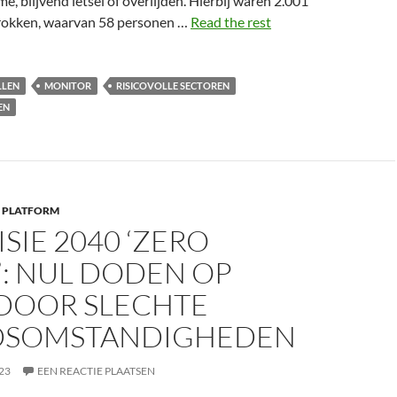
, blijvend letsel of overlijden. Hierbij waren 2.001
trokken, waarvan 58 personen …
Read the rest
LLEN
MONITOR
RISICOVOLLE SECTOREN
EN
 PLATFORM
SIE 2040 ‘ZERO
’: NUL DODEN OP
DOOR SLECHTE
DSOMSTANDIGHEDEN
23
EEN REACTIE PLAATSEN