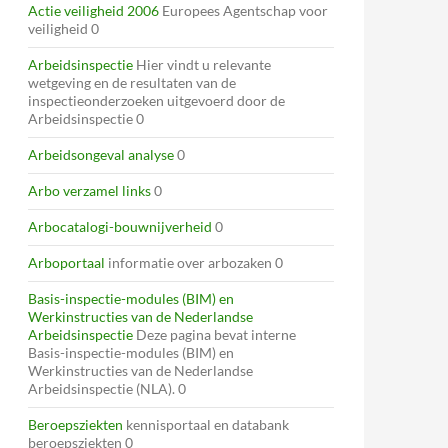
Actie veiligheid 2006
Europees Agentschap voor
veiligheid 0
Arbeidsinspectie
Hier vindt u relevante
wetgeving en de resultaten van de
inspectieonderzoeken uitgevoerd door de
Arbeidsinspectie 0
Arbeidsongeval analyse
0
Arbo verzamel links
0
Arbocatalogi-bouwnijverheid
0
Arboportaal
informatie over arbozaken 0
Basis-inspectie-modules (BIM) en
Werkinstructies van de Nederlandse
Arbeidsinspectie
Deze pagina bevat interne
Basis-inspectie-modules (BIM) en
Werkinstructies van de Nederlandse
Arbeidsinspectie (NLA). 0
Beroepsziekten
kennisportaal en databank
beroepsziekten 0