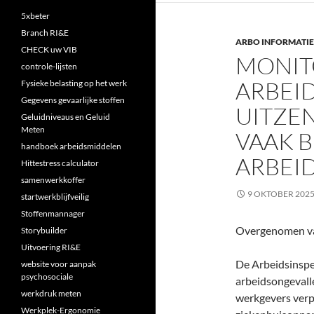
5xbeter
Branch RI&E
ARBO INFORMATIE
CHECK uw VIB
MONIT
controle-lijsten
ARBEI
Fysieke belasting op het werk
Gegevens gevaarlijke stoffen
UITZE
Geluidniveaus en Geluid
Meten
VAAK B
handboek arbeidsmiddelen
ARBEI
Hittestress calculator
samenwerkkoffer
9 OKTOBER 202
startwerkblijfveilig
Stoffenmannager
Overgenomen va
Storybuilder
Uitvoering RI&E
De Arbeidsinspe
website voor aanpak
psychosociale
arbeidsongevall
werkdruk meten
werkgevers verp
Werkplek-Ergonomie