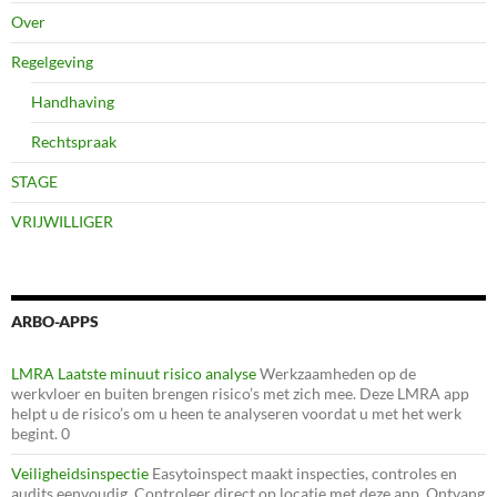
Over
Regelgeving
Handhaving
Rechtspraak
STAGE
VRIJWILLIGER
ARBO-APPS
LMRA Laatste minuut risico analyse
Werkzaamheden op de
werkvloer en buiten brengen risico’s met zich mee. Deze LMRA app
helpt u de risico’s om u heen te analyseren voordat u met het werk
begint. 0
Veiligheidsinspectie
Easytoinspect maakt inspecties, controles en
audits eenvoudig. Controleer direct op locatie met deze app. Ontvang