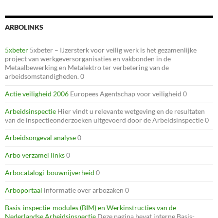
ARBOLINKS
5xbeter
5xbeter – IJzersterk voor veilig werk is het gezamenlijke
project van werkgeversorganisaties en vakbonden in de
Metaalbewerking en Metalektro ter verbetering van de
arbeidsomstandigheden. 0
Actie veiligheid 2006
Europees Agentschap voor veiligheid 0
Arbeidsinspectie
Hier vindt u relevante wetgeving en de resultaten
van de inspectieonderzoeken uitgevoerd door de Arbeidsinspectie 0
Arbeidsongeval analyse
0
Arbo verzamel links
0
Arbocatalogi-bouwnijverheid
0
Arboportaal
informatie over arbozaken 0
Basis-inspectie-modules (BIM) en Werkinstructies van de
Nederlandse Arbeidsinspectie
Deze pagina bevat interne Basis-