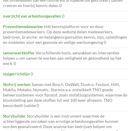
het ontwikkelen van een online encyclopedie die gebruikers samen
creëren en hierbij kennis delen 0
overzicht van arbeidsongevallen
0
Preventiemedewerker
Hét kennisplatform voor en door
preventiemedewerkers. Op deze website delen medewerkers,
bedrijven, branche- en belangenorganisaties kennis, tips, opleidingen
en middelen voor een gezonde en veilige werkomgeving 0
samenwerkkoffer
Verschillende tools, aanpakken en interventies
helpen u om samen te werken aan veiligheid en gezondheid op het
werk. 0
steigerrichtlijn
0
Stofvrij werken
Samen met Bosch, DeWalt, Dustco, Festool, Hilti,
Makita, Metabo, Numatic, Starmix e.a. ontwikkelt TNO goede
beheerssystemen voor fijnstof, zoals stofafzuigsystemen, waarmee de
blootstelling aan deze stoffen tot wel 100 keer afneemt. TNO
beoordeelt (valide 0
Storybuilder
Storybuilder is een instrument waarmee de
achterliggende oorzaken van ernstige arbeidsongevallen kunnen
worden geanalyseerd. Deze analyse kan bedrijven helpen om