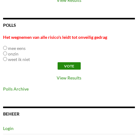
View Results
POLLS
Het wegnemen van alle risico's leidt tot onveilig gedrag
mee eens
onzin
weet ik niet
View Results
Polls Archive
BEHEER
Login