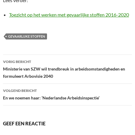
Lees verder:
Toezicht op het werken met gevaarlijke stoffen 2016-2020
GEVAARLIJKE STOFFEN
Bericht
VORIG BERICHT
navigatie
Ministerie van SZW wil trendbreuk in arbeidsomstandigheden en
formuleert Arbovisie 2040
VOLGEND BERICHT
En we noemen haar: ‘Nederlandse Arbeidsinspectie’
GEEF EEN REACTIE