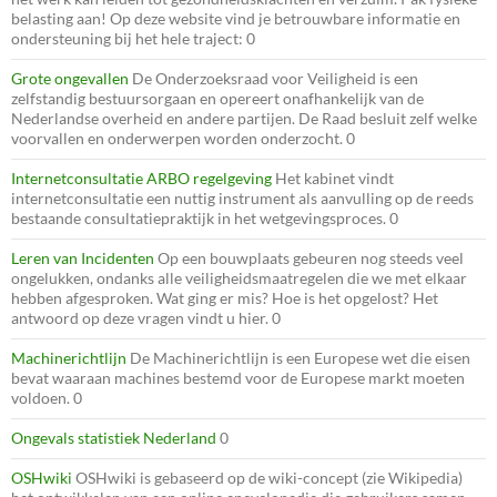
belasting aan! Op deze website vind je betrouwbare informatie en
ondersteuning bij het hele traject: 0
Grote ongevallen
De Onderzoeksraad voor Veiligheid is een
zelfstandig bestuursorgaan en opereert onafhankelijk van de
Nederlandse overheid en andere partijen. De Raad besluit zelf welke
voorvallen en onderwerpen worden onderzocht. 0
Internetconsultatie ARBO regelgeving
Het kabinet vindt
internetconsultatie een nuttig instrument als aanvulling op de reeds
bestaande consultatiepraktijk in het wetgevingsproces. 0
Leren van Incidenten
Op een bouwplaats gebeuren nog steeds veel
ongelukken, ondanks alle veiligheidsmaatregelen die we met elkaar
hebben afgesproken. Wat ging er mis? Hoe is het opgelost? Het
antwoord op deze vragen vindt u hier. 0
Machinerichtlijn
De Machinerichtlijn is een Europese wet die eisen
bevat waaraan machines bestemd voor de Europese markt moeten
voldoen. 0
Ongevals statistiek Nederland
0
OSHwiki
OSHwiki is gebaseerd op de wiki-concept (zie Wikipedia)