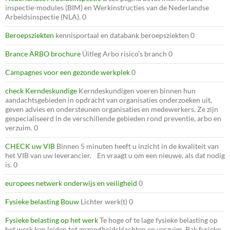
inspectie-modules (BIM) en Werkinstructies van de Nederlandse
Arbeidsinspectie (NLA). 0
Beroepsziekten
kennisportaal en databank beroepsziekten 0
Brance ARBO brochure
Úitleg Arbo risico’s branch 0
Campagnes voor een gezonde werkplek
0
check Kerndeskundige
Kerndeskundigen voeren binnen hun
aandachtsgebieden in opdracht van organisaties onderzoeken uit,
geven advies en ondersteunen organisaties en medewerkers. Ze zijn
gespecialiseerd in de verschillende gebieden rond preventie, arbo en
verzuim. 0
CHECK uw VIB
Binnen 5 minuten heeft u inzicht in de kwaliteit van
het VIB van uw leverancier. En vraagt u om een nieuwe, als dat nodig
is. 0
europees netwerk onderwijs en veiligheid
0
Fysieke belasting Bouw
Lichter werk(t) 0
Fysieke belasting op het werk
Te hoge of te lage fysieke belasting op
het werk kan leiden tot gezondheidsklachten en verzuim. Pak fysieke