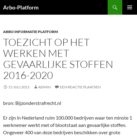
Ga
Zoeken
Arbo-Platform
naar
PRIMAI
de
MENU
inhoud
ARBO INFORMATIE PLATFORM
TOEZICHT OP HET
WERKEN MET
GEVAARLIJKE STOFFEN
2016-2020
15 JULI 2021
ADMIN
EEN REACTIE PLAATSEN
bron: Bijzonderstrafrecht.nl
Er zijn in Nederland ruim 100.000 bedrijven waar ten minste 1
werknemer werkt met of blootstaat aan gevaarlijke stoffen.
Ongeveer 400 van deze bedrijven beschikken over grote