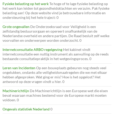
Fysieke belasting op het werk
Te hoge of te lage fysieke belasting op
het werk kan leiden tot gezondheidsklachten en verzuim. Pak fysieke
belasting aan! Op deze website vind je betrouwbare informatie en
ondersteuning bij het hele traject: 0
Grote ongevallen
De Onderzoeksraad voor Veiligheid is een
zelfstandig bestuursorgaan en opereert onafhankelijk van de
Nederlandse overheid en andere partijen. De Raad besluit zelf welke
voorvallen en onderwerpen worden onderzocht. 0
Internetconsultatie ARBO regelgeving
Het kabinet vindt
internetconsultatie een nuttig instrument als aanvulling op de reeds
bestaande consultatiepraktijk in het wetgevingsproces. 0
Leren van Incidenten
Op een bouwplaats gebeuren nog steeds veel
ongelukken, ondanks alle veiligheidsmaatregelen die we met elkaar
hebben afgesproken. Wat ging er mis? Hoe is het opgelost? Het
antwoord op deze vragen vindt u hier. 0
Machinerichtlijn
De Machinerichtlijn is een Europese wet die eisen
bevat waaraan machines bestemd voor de Europese markt moeten
voldoen. 0
Ongevals statistiek Nederland
0