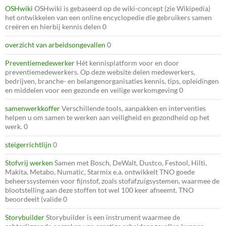
OSHwiki
OSHwiki is gebaseerd op de wiki-concept (zie Wikipedia)
het ontwikkelen van een online encyclopedie die gebruikers samen
creëren en hierbij kennis delen 0
overzicht van arbeidsongevallen
0
Preventiemedewerker
Hét kennisplatform voor en door
preventiemedewerkers. Op deze website delen medewerkers,
bedrijven, branche- en belangenorganisaties kennis, tips, opleidingen
en middelen voor een gezonde en veilige werkomgeving 0
samenwerkkoffer
Verschillende tools, aanpakken en interventies
helpen u om samen te werken aan veiligheid en gezondheid op het
werk. 0
steigerrichtlijn
0
Stofvrij werken
Samen met Bosch, DeWalt, Dustco, Festool, Hilti,
Makita, Metabo, Numatic, Starmix e.a. ontwikkelt TNO goede
beheerssystemen voor fijnstof, zoals stofafzuigsystemen, waarmee de
blootstelling aan deze stoffen tot wel 100 keer afneemt. TNO
beoordeelt (valide 0
Storybuilder
Storybuilder is een instrument waarmee de