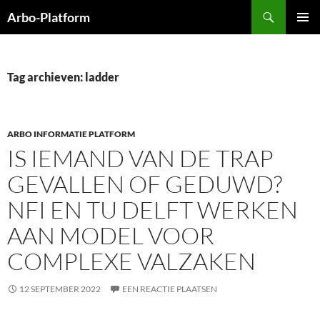
Ga
Zoeken
Arbo-Platform
naar
PRIMAI
de
MENU
inhoud
Tag archieven: ladder
ARBO INFORMATIE PLATFORM
IS IEMAND VAN DE TRAP
GEVALLEN OF GEDUWD?
NFI EN TU DELFT WERKEN
AAN MODEL VOOR
COMPLEXE VALZAKEN
12 SEPTEMBER 2022
EEN REACTIE PLAATSEN