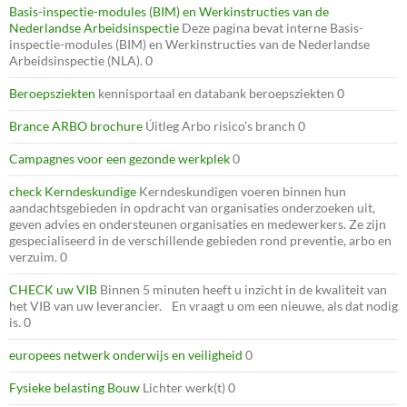
Basis-inspectie-modules (BIM) en Werkinstructies van de
Nederlandse Arbeidsinspectie
Deze pagina bevat interne Basis-
inspectie-modules (BIM) en Werkinstructies van de Nederlandse
Arbeidsinspectie (NLA). 0
Beroepsziekten
kennisportaal en databank beroepsziekten 0
Brance ARBO brochure
Úitleg Arbo risico’s branch 0
Campagnes voor een gezonde werkplek
0
check Kerndeskundige
Kerndeskundigen voeren binnen hun
aandachtsgebieden in opdracht van organisaties onderzoeken uit,
geven advies en ondersteunen organisaties en medewerkers. Ze zijn
gespecialiseerd in de verschillende gebieden rond preventie, arbo en
verzuim. 0
CHECK uw VIB
Binnen 5 minuten heeft u inzicht in de kwaliteit van
het VIB van uw leverancier. En vraagt u om een nieuwe, als dat nodig
is. 0
europees netwerk onderwijs en veiligheid
0
Fysieke belasting Bouw
Lichter werk(t) 0