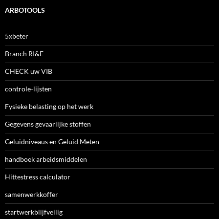
ARBOTOOLS
5xbeter
Branch RI&E
CHECK uw VIB
controle-lijsten
Fysieke belasting op het werk
Gegevens gevaarlijke stoffen
Geluidniveaus en Geluid Meten
handboek arbeidsmiddelen
Hittestress calculator
samenwerkkoffer
startwerkblijfveilig