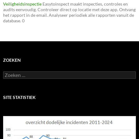
Veiligheidsinspectie
Easytoinspect maakt inspecties, controles en
audits eenvoudig. Controleer direct op locatie met deze app. Ontvang
het rapport in de email. Analyseer periodiek alle rapporten vanuit de
database. 0
ZOEKEN
Zoeken
naar:
SITE STATISTIEK