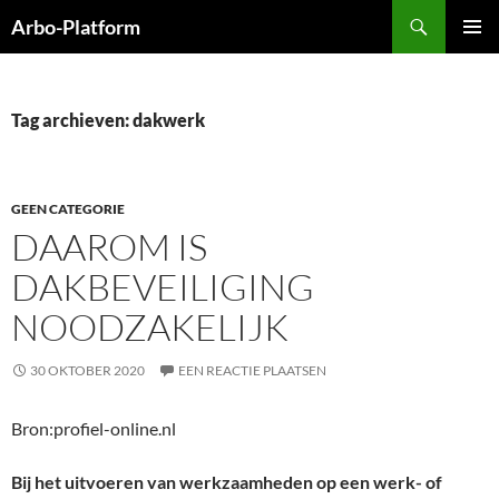
Ga
Zoeken
Arbo-Platform
naar
PRIMAI
de
MENU
inhoud
Tag archieven: dakwerk
GEEN CATEGORIE
DAAROM IS
DAKBEVEILIGING
NOODZAKELIJK
30 OKTOBER 2020
EEN REACTIE PLAATSEN
Bron:profiel-online.nl
Bij het uitvoeren van werkzaamheden op een werk- of