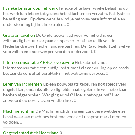
Fysieke belasting op het werk
Te hoge of te lage fysieke belasting op
het werk kan leiden tot gezondheidsklachten en verzuim. Pak fysieke
belasting aan! Op deze website vind je betrouwbare informatie en
ondersteuning bij het hele traject: 0
Grote ongevallen
De Onderzoeksraad voor Veiligheid is een
zelfstandig bestuursorgaan en opereert onafhankelijk van de
Nederlandse overheid en andere partijen. De Raad besluit zelf welke
voorvallen en onderwerpen worden onderzocht. 0
Internetconsultatie ARBO regelgeving
Het kabinet vindt
internetconsultatie een nuttig instrument als aanvulling op de reeds
bestaande consultatiepraktijk in het wetgevingsproces. 0
Leren van Incidenten
Op een bouwplaats gebeuren nog steeds veel
ongelukken, ondanks alle veiligheidsmaatregelen die we met elkaar
hebben afgesproken. Wat ging er mis? Hoe is het opgelost? Het
antwoord op deze vragen vindt u hier. 0
Machinerichtlijn
De Machinerichtlijn is een Europese wet die eisen
bevat waaraan machines bestemd voor de Europese markt moeten
voldoen. 0
Ongevals statistiek Nederland
0