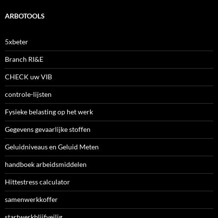
ARBOTOOLS
5xbeter
Branch RI&E
CHECK uw VIB
controle-lijsten
Fysieke belasting op het werk
Gegevens gevaarlijke stoffen
Geluidniveaus en Geluid Meten
handboek arbeidsmiddelen
Hittestress calculator
samenwerkkoffer
startwerkblijfveilig