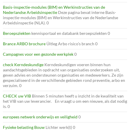
Basis-inspectie-modules (BIM) en Werkinstructies van de
Nederlandse Arbeidsinspectie
Deze pagina bevat interne Basis-
inspectie-modules (BIM) en Werkinstructies van de Nederlandse
Arbeidsinspectie (NLA). 0
Beroepsziekten
kennisportaal en databank beroepsziekten 0
Brance ARBO brochure
Úitleg Arbo risico’s branch 0
Campagnes voor een gezonde werkplek
0
check Kerndeskundige
Kerndeskundigen voeren binnen hun
aandachtsgebieden in opdracht van organisaties onderzoeken uit,
geven advies en ondersteunen organisaties en medewerkers. Ze zijn
gespecialiseerd in de verschillende gebieden rond preventie, arbo en
verzuim. 0
CHECK uw VIB
Binnen 5 minuten heeft u inzicht in de kwaliteit van
het VIB van uw leverancier. En vraagt u om een nieuwe, als dat nodig
is. 0
europees netwerk onderwijs en veiligheid
0
Fysieke belasting Bouw
Lichter werk(t) 0