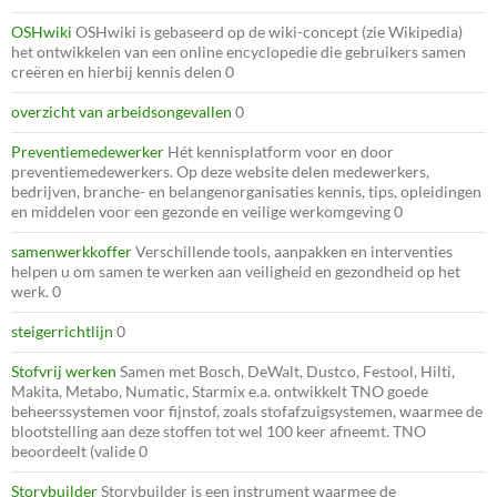
OSHwiki
OSHwiki is gebaseerd op de wiki-concept (zie Wikipedia)
het ontwikkelen van een online encyclopedie die gebruikers samen
creëren en hierbij kennis delen 0
overzicht van arbeidsongevallen
0
Preventiemedewerker
Hét kennisplatform voor en door
preventiemedewerkers. Op deze website delen medewerkers,
bedrijven, branche- en belangenorganisaties kennis, tips, opleidingen
en middelen voor een gezonde en veilige werkomgeving 0
samenwerkkoffer
Verschillende tools, aanpakken en interventies
helpen u om samen te werken aan veiligheid en gezondheid op het
werk. 0
steigerrichtlijn
0
Stofvrij werken
Samen met Bosch, DeWalt, Dustco, Festool, Hilti,
Makita, Metabo, Numatic, Starmix e.a. ontwikkelt TNO goede
beheerssystemen voor fijnstof, zoals stofafzuigsystemen, waarmee de
blootstelling aan deze stoffen tot wel 100 keer afneemt. TNO
beoordeelt (valide 0
Storybuilder
Storybuilder is een instrument waarmee de