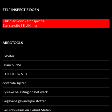
ZELF INSPECTIE DOEN
Klik hier voor Zelfinspectie
Een sanctie ? KLIK hier
ARBOTOOLS
5xbeter
Branch RI&E
CHECK uw VIB
controle-lijsten
Fysieke belasting op het werk
Gegevens gevaarlijke stoffen
Geluidniveaus en Geluid Meten