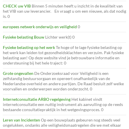
CHECK uw VIB
Binnen 5 minuten heeft u inzicht in de kwaliteit van
het VIB van uw leverancier. En vraagt u om een nieuwe, als dat nodig
is. 0
europees netwerk onderwijs en veiligheid
0
Fysieke belasting Bouw
Lichter werk(t) 0
Fysieke belasting op het werk
Te hoge of te lage fysieke belasting op
het werk kan leiden tot gezondheidsklachten en verzuim. Pak fysieke
belasting aan! Op deze website vind je betrouwbare informatie en
ondersteuning bij het hele traject: 0
Grote ongevallen
De Onderzoeksraad voor Veiligheid is een
zelfstandig bestuursorgaan en opereert onafhankelijk van de
Nederlandse overheid en andere partijen. De Raad besluit zelf welke
voorvallen en onderwerpen worden onderzocht. 0
Internetconsultatie ARBO regelgeving
Het kabinet vindt
internetconsultatie een nuttig instrument als aanvulling op de reeds
bestaande consultatiepraktijk in het wetgevingsproces. 0
Leren van Incidenten
Op een bouwplaats gebeuren nog steeds veel
ongelukken, ondanks alle veiligheidsmaatregelen die we met elkaar