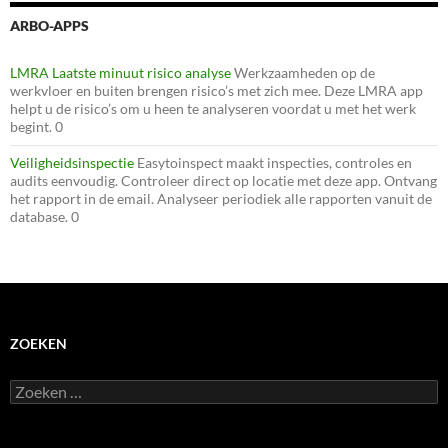
ARBO-APPS
LMRA Laatste minuut risico analyse
Werkzaamheden op de
werkvloer en buiten brengen risico’s met zich mee. Deze LMRA app
helpt u de risico’s om u heen te analyseren voordat u met het werk
begint. 0
Veiligheidsinspectie
Easytoinspect maakt inspecties, controles en
audits eenvoudig. Controleer direct op locatie met deze app. Ontvang
het rapport in de email. Analyseer periodiek alle rapporten vanuit de
database. 0
ZOEKEN
Zoeken
naar: