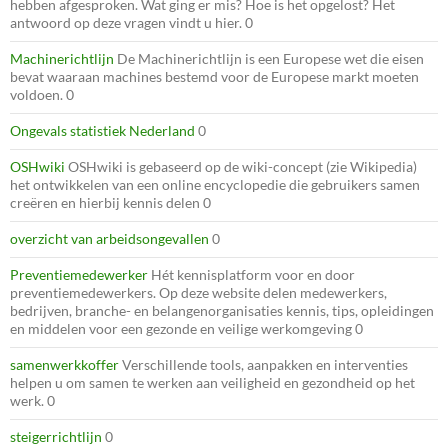
hebben afgesproken. Wat ging er mis? Hoe is het opgelost? Het
antwoord op deze vragen vindt u hier. 0
Machinerichtlijn
De Machinerichtlijn is een Europese wet die eisen
bevat waaraan machines bestemd voor de Europese markt moeten
voldoen. 0
Ongevals statistiek Nederland
0
OSHwiki
OSHwiki is gebaseerd op de wiki-concept (zie Wikipedia)
het ontwikkelen van een online encyclopedie die gebruikers samen
creëren en hierbij kennis delen 0
overzicht van arbeidsongevallen
0
Preventiemedewerker
Hét kennisplatform voor en door
preventiemedewerkers. Op deze website delen medewerkers,
bedrijven, branche- en belangenorganisaties kennis, tips, opleidingen
en middelen voor een gezonde en veilige werkomgeving 0
samenwerkkoffer
Verschillende tools, aanpakken en interventies
helpen u om samen te werken aan veiligheid en gezondheid op het
werk. 0
steigerrichtlijn
0