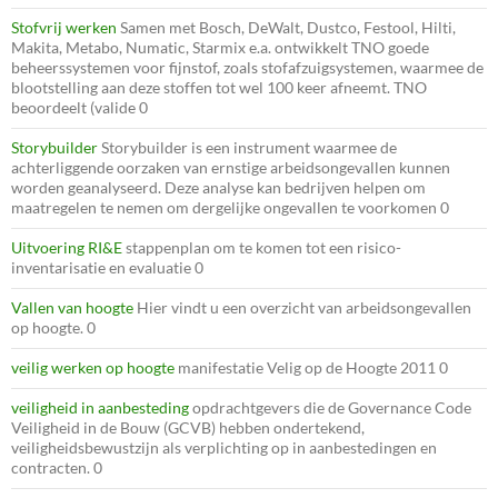
Stofvrij werken
Samen met Bosch, DeWalt, Dustco, Festool, Hilti,
Makita, Metabo, Numatic, Starmix e.a. ontwikkelt TNO goede
beheerssystemen voor fijnstof, zoals stofafzuigsystemen, waarmee de
blootstelling aan deze stoffen tot wel 100 keer afneemt. TNO
beoordeelt (valide 0
Storybuilder
Storybuilder is een instrument waarmee de
achterliggende oorzaken van ernstige arbeidsongevallen kunnen
worden geanalyseerd. Deze analyse kan bedrijven helpen om
maatregelen te nemen om dergelijke ongevallen te voorkomen 0
Uitvoering RI&E
stappenplan om te komen tot een risico-
inventarisatie en evaluatie 0
Vallen van hoogte
Hier vindt u een overzicht van arbeidsongevallen
op hoogte. 0
veilig werken op hoogte
manifestatie Velig op de Hoogte 2011 0
veiligheid in aanbesteding
opdrachtgevers die de Governance Code
Veiligheid in de Bouw (GCVB) hebben ondertekend,
veiligheidsbewustzijn als verplichting op in aanbestedingen en
contracten. 0