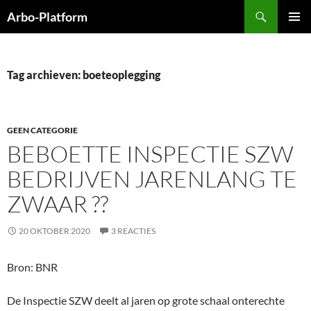
Ga
Zoeken
Arbo-Platform
naar
PRIMAI
de
MENU
inhoud
Tag archieven: boeteoplegging
GEEN CATEGORIE
BEBOETTE INSPECTIE SZW
BEDRIJVEN JARENLANG TE
ZWAAR ??
20 OKTOBER 2020
3 REACTIES
Bron: BNR
De Inspectie SZW deelt al jaren op grote schaal onterechte