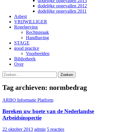
dodelijke ongevallen 2013
dodelijke ongevallen 2012
dodelijke ongevallen 2011
Asbest
VRIJWILLIGER
Regelgeving
Rechtspraak
Handhaving
STAGE
good practice
Voorbeelden
Bibliotheek
Over
Zoeken
Gebruik
naar:
de
pijltjes
Tag archieven: normbedrag
op
en
ARBO Informatie Platform
neer
om
Bereken uw boete van de Nederlandse
een
beschikbaar
Arbeidsinspectie
resultaat
te
22 oktober 2013
admin
5 reacties