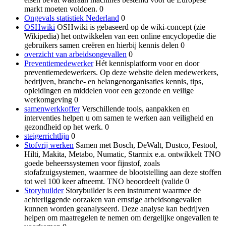
markt moeten voldoen. 0
Ongevals statistiek Nederland
0
OSHwiki
OSHwiki is gebaseerd op de wiki-concept (zie
Wikipedia) het ontwikkelen van een online encyclopedie die
gebruikers samen creëren en hierbij kennis delen 0
overzicht van arbeidsongevallen
0
Preventiemedewerker
Hét kennisplatform voor en door
preventiemedewerkers. Op deze website delen medewerkers,
bedrijven, branche- en belangenorganisaties kennis, tips,
opleidingen en middelen voor een gezonde en veilige
werkomgeving 0
samenwerkkoffer
Verschillende tools, aanpakken en
interventies helpen u om samen te werken aan veiligheid en
gezondheid op het werk. 0
steigerrichtlijn
0
Stofvrij werken
Samen met Bosch, DeWalt, Dustco, Festool,
Hilti, Makita, Metabo, Numatic, Starmix e.a. ontwikkelt TNO
goede beheerssystemen voor fijnstof, zoals
stofafzuigsystemen, waarmee de blootstelling aan deze stoffen
tot wel 100 keer afneemt. TNO beoordeelt (valide 0
Storybuilder
Storybuilder is een instrument waarmee de
achterliggende oorzaken van ernstige arbeidsongevallen
kunnen worden geanalyseerd. Deze analyse kan bedrijven
helpen om maatregelen te nemen om dergelijke ongevallen te