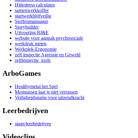
Hittestress calculator
samenwerkkoffer
startwerkblijfveilig
Stoffenmannager
Storybuilder
Uitvoering RI&E
website voor aanpak psychosociale
werkdruk meten
Werkplek-Ergonomie
zelf inspectie Agressie en Geweld
zelfinspectie_tools
ArboGames
Healthymetal het Spel
Mestgassen laat je niet verrassen
Veiligheidsgame voor uitzendkracht
Leerbedrijven
stage/leerbedrijven
Videoclips