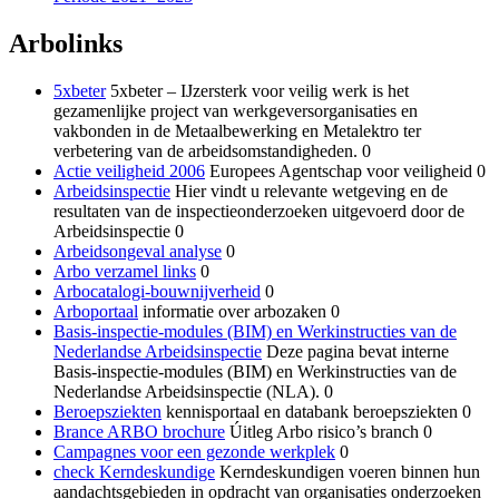
Arbolinks
5xbeter
5xbeter – IJzersterk voor veilig werk is het
gezamenlijke project van werkgeversorganisaties en
vakbonden in de Metaalbewerking en Metalektro ter
verbetering van de arbeidsomstandigheden. 0
Actie veiligheid 2006
Europees Agentschap voor veiligheid 0
Arbeidsinspectie
Hier vindt u relevante wetgeving en de
resultaten van de inspectieonderzoeken uitgevoerd door de
Arbeidsinspectie 0
Arbeidsongeval analyse
0
Arbo verzamel links
0
Arbocatalogi-bouwnijverheid
0
Arboportaal
informatie over arbozaken 0
Basis-inspectie-modules (BIM) en Werkinstructies van de
Nederlandse Arbeidsinspectie
Deze pagina bevat interne
Basis-inspectie-modules (BIM) en Werkinstructies van de
Nederlandse Arbeidsinspectie (NLA). 0
Beroepsziekten
kennisportaal en databank beroepsziekten 0
Brance ARBO brochure
Úitleg Arbo risico’s branch 0
Campagnes voor een gezonde werkplek
0
check Kerndeskundige
Kerndeskundigen voeren binnen hun
aandachtsgebieden in opdracht van organisaties onderzoeken