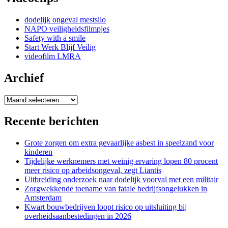
dodelijk ongeval mestsilo
NAPO veiligheidsfilmpjes
Safety with a smile
Start Werk Blijf Veilig
videofilm LMRA
Archief
Archief
Recente berichten
Grote zorgen om extra gevaarlijke asbest in speelzand voor
kinderen
Tijdelijke werknemers met weinig ervaring lopen 80 procent
meer risico op arbeidsongeval, zegt Liantis
Uitbreiding onderzoek naar dodelijk voorval met een militair
Zorgwekkende toename van fatale bedrijfsongelukken in
Amsterdam
Kwart bouwbedrijven loopt risico op uitsluiting bij
overheidsaanbestedingen in 2026