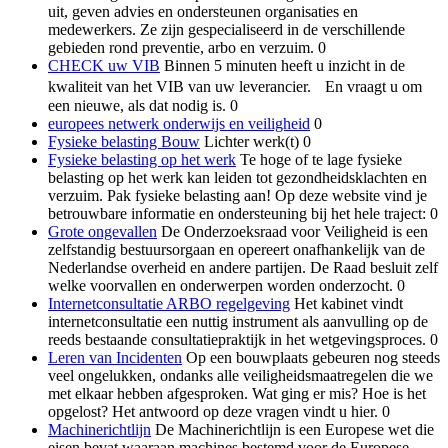
uit, geven advies en ondersteunen organisaties en
medewerkers. Ze zijn gespecialiseerd in de verschillende
gebieden rond preventie, arbo en verzuim. 0
CHECK uw VIB
Binnen 5 minuten heeft u inzicht in de
kwaliteit van het VIB van uw leverancier. En vraagt u om
een nieuwe, als dat nodig is. 0
europees netwerk onderwijs en veiligheid
0
Fysieke belasting Bouw
Lichter werk(t) 0
Fysieke belasting op het werk
Te hoge of te lage fysieke
belasting op het werk kan leiden tot gezondheidsklachten en
verzuim. Pak fysieke belasting aan! Op deze website vind je
betrouwbare informatie en ondersteuning bij het hele traject: 0
Grote ongevallen
De Onderzoeksraad voor Veiligheid is een
zelfstandig bestuursorgaan en opereert onafhankelijk van de
Nederlandse overheid en andere partijen. De Raad besluit zelf
welke voorvallen en onderwerpen worden onderzocht. 0
Internetconsultatie ARBO regelgeving
Het kabinet vindt
internetconsultatie een nuttig instrument als aanvulling op de
reeds bestaande consultatiepraktijk in het wetgevingsproces. 0
Leren van Incidenten
Op een bouwplaats gebeuren nog steeds
veel ongelukken, ondanks alle veiligheidsmaatregelen die we
met elkaar hebben afgesproken. Wat ging er mis? Hoe is het
opgelost? Het antwoord op deze vragen vindt u hier. 0
Machinerichtlijn
De Machinerichtlijn is een Europese wet die
eisen bevat waaraan machines bestemd voor de Europese