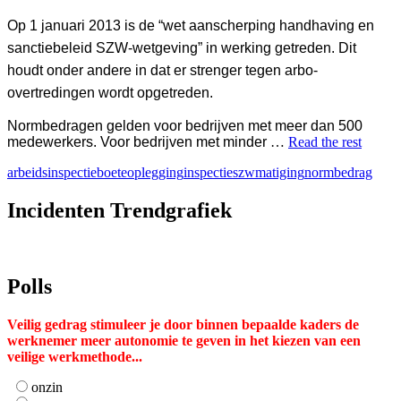
selecteren.
Druk
Op 1 januari 2013 is de “wet aanscherping handhaving en
op
sanctiebeleid SZW-wetgeving” in werking getreden. Dit
Enter
om
houdt onder andere in dat er strenger tegen arbo-
naar
overtredingen wordt opgetreden.
het
geselecteerde
Normbedragen gelden voor bedrijven met meer dan 500
zoekresultaat
medewerkers. Voor bedrijven met minder
…
Read the rest
te
gaan.
arbeidsinspectie
boeteoplegging
inspectieszw
matiging
normbedrag
Als
u
Incidenten Trendgrafiek
met
aanraaktoetsen
werkt,
kunt
u
Polls
touch-
en
swipetekens
Veilig gedrag stimuleer je door binnen bepaalde kaders de
gebruiken.
werknemer meer autonomie te geven in het kiezen van een
veilige werkmethode...
onzin