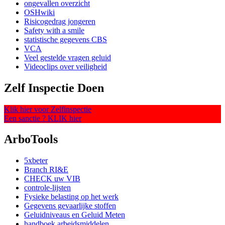
ongevallen overzicht
OSHwiki
Risicogedrag jongeren
Safety with a smile
statistische gegevens CBS
VCA
Veel gestelde vragen geluid
Videoclips over veiligheid
Zelf Inspectie Doen
Klik hier voor Zelfinspectie
Een sanctie ? KLIK hier
ArboTools
5xbeter
Branch RI&E
CHECK uw VIB
controle-lijsten
Fysieke belasting op het werk
Gegevens gevaarlijke stoffen
Geluidniveaus en Geluid Meten
handboek arbeidsmiddelen