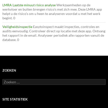
LMRA Laatste minuut risico analyse
Werkzaamheden op de
werkvloer en buiten brengen risico’s met zich mee. Deze LMRA app
helpt u de risico’s om u heen te analyseren voordat u met het werk
begint. 0
Veiligheidsinspectie
Easytoinspect maakt inspecties, controles en
audits eenvoudig. Controleer direct op locatie met deze app. Ontvang
het rapport in de email. Analyseer periodiek alle rapporten vanuit de
database. 0
ZOEKEN
Zoeken
naar:
SITE STATISTIEK