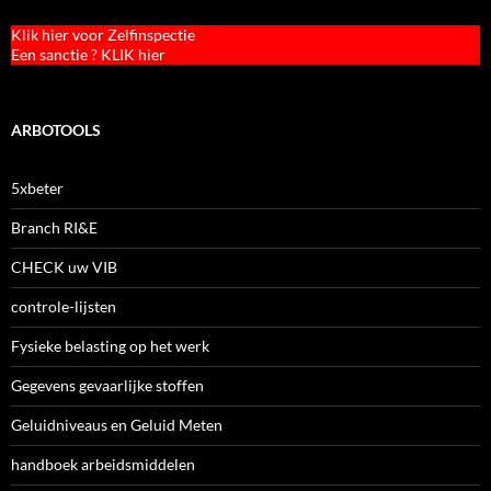
Klik hier voor Zelfinspectie
Een sanctie ? KLIK hier
ARBOTOOLS
5xbeter
Branch RI&E
CHECK uw VIB
controle-lijsten
Fysieke belasting op het werk
Gegevens gevaarlijke stoffen
Geluidniveaus en Geluid Meten
handboek arbeidsmiddelen