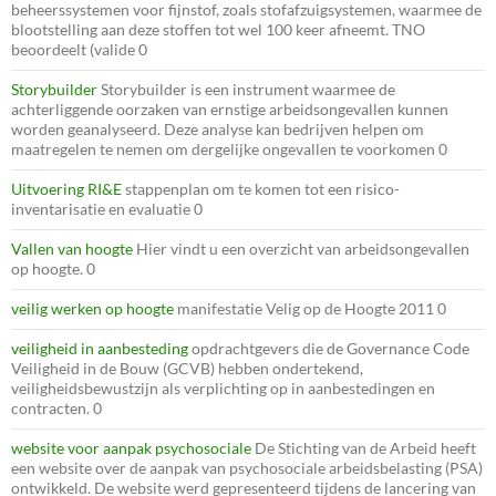
beheerssystemen voor fijnstof, zoals stofafzuigsystemen, waarmee de
blootstelling aan deze stoffen tot wel 100 keer afneemt. TNO
beoordeelt (valide 0
Storybuilder
Storybuilder is een instrument waarmee de
achterliggende oorzaken van ernstige arbeidsongevallen kunnen
worden geanalyseerd. Deze analyse kan bedrijven helpen om
maatregelen te nemen om dergelijke ongevallen te voorkomen 0
Uitvoering RI&E
stappenplan om te komen tot een risico-
inventarisatie en evaluatie 0
Vallen van hoogte
Hier vindt u een overzicht van arbeidsongevallen
op hoogte. 0
veilig werken op hoogte
manifestatie Velig op de Hoogte 2011 0
veiligheid in aanbesteding
opdrachtgevers die de Governance Code
Veiligheid in de Bouw (GCVB) hebben ondertekend,
veiligheidsbewustzijn als verplichting op in aanbestedingen en
contracten. 0
website voor aanpak psychosociale
De Stichting van de Arbeid heeft
een website over de aanpak van psychosociale arbeidsbelasting (PSA)
ontwikkeld. De website werd gepresenteerd tijdens de lancering van