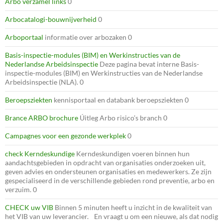
Arbo verzamel links
0
Arbocatalogi-bouwnijverheid
0
Arboportaal
informatie over arbozaken 0
Basis-inspectie-modules (BIM) en Werkinstructies van de
Nederlandse Arbeidsinspectie
Deze pagina bevat interne Basis-
inspectie-modules (BIM) en Werkinstructies van de Nederlandse
Arbeidsinspectie (NLA). 0
Beroepsziekten
kennisportaal en databank beroepsziekten 0
Brance ARBO brochure
Úitleg Arbo risico’s branch 0
Campagnes voor een gezonde werkplek
0
check Kerndeskundige
Kerndeskundigen voeren binnen hun
aandachtsgebieden in opdracht van organisaties onderzoeken uit,
geven advies en ondersteunen organisaties en medewerkers. Ze zijn
gespecialiseerd in de verschillende gebieden rond preventie, arbo en
verzuim. 0
CHECK uw VIB
Binnen 5 minuten heeft u inzicht in de kwaliteit van
het VIB van uw leverancier. En vraagt u om een nieuwe, als dat nodig