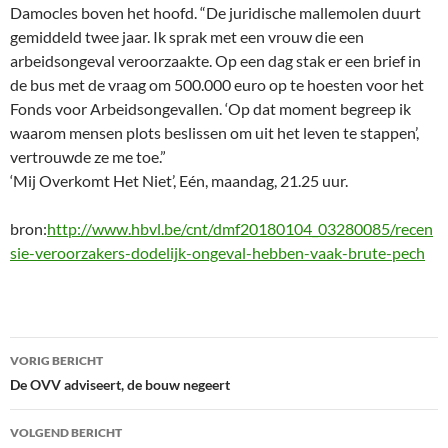
Damocles boven het hoofd. “De juridische mallemolen duurt
gemiddeld twee jaar. Ik sprak met een vrouw die een
arbeidsongeval veroorzaakte. Op een dag stak er een brief in
de bus met de vraag om 500.000 euro op te hoesten voor het
Fonds voor Arbeidsongevallen. ‘Op dat moment begreep ik
waarom mensen plots beslissen om uit het leven te stappen’,
vertrouwde ze me toe.”
‘Mij Overkomt Het Niet’, Eén, maandag, 21.25 uur.
bron:
http://www.hbvl.be/cnt/dmf20180104_03280085/recen
sie-veroorzakers-dodelijk-ongeval-hebben-vaak-brute-pech
Bericht
VORIG BERICHT
navigatie
De OVV adviseert, de bouw negeert
VOLGEND BERICHT