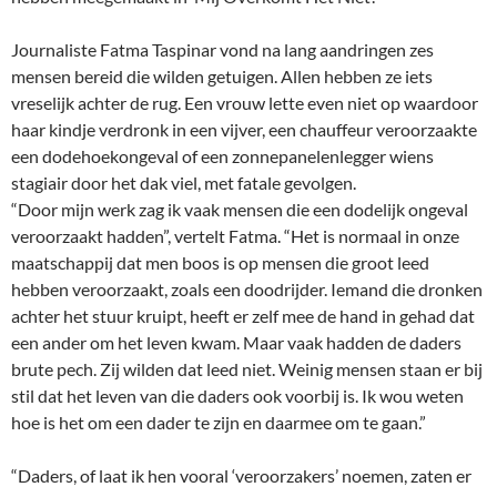
Journaliste Fatma Taspinar vond na lang aandringen zes
mensen bereid die wilden getuigen. Allen hebben ze iets
vreselijk achter de rug. Een vrouw lette even niet op waardoor
haar kindje verdronk in een vijver, een chauffeur veroorzaakte
een dodehoekongeval of een zonnepanelenlegger wiens
stagiair door het dak viel, met fatale gevolgen.
“Door mijn werk zag ik vaak mensen die een dodelijk ongeval
veroorzaakt hadden”, vertelt Fatma. “Het is normaal in onze
maatschappij dat men boos is op mensen die groot leed
hebben veroorzaakt, zoals een doodrijder. Iemand die dronken
achter het stuur kruipt, heeft er zelf mee de hand in gehad dat
een ander om het leven kwam. Maar vaak hadden de daders
brute pech. Zij wilden dat leed niet. Weinig mensen staan er bij
stil dat het leven van die daders ook voorbij is. Ik wou weten
hoe is het om een dader te zijn en daarmee om te gaan.”
“Daders, of laat ik hen vooral ‘veroorzakers’ noemen, zaten er