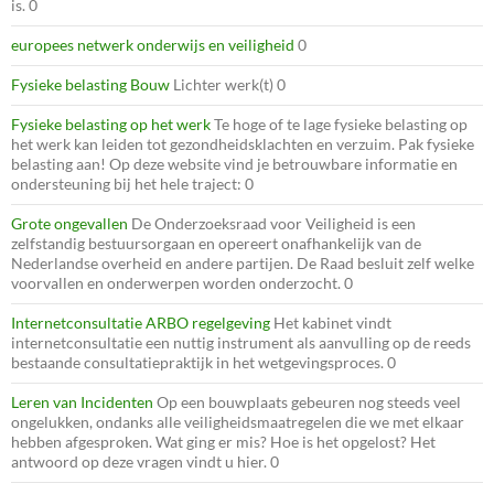
is. 0
europees netwerk onderwijs en veiligheid
0
Fysieke belasting Bouw
Lichter werk(t) 0
Fysieke belasting op het werk
Te hoge of te lage fysieke belasting op
het werk kan leiden tot gezondheidsklachten en verzuim. Pak fysieke
belasting aan! Op deze website vind je betrouwbare informatie en
ondersteuning bij het hele traject: 0
Grote ongevallen
De Onderzoeksraad voor Veiligheid is een
zelfstandig bestuursorgaan en opereert onafhankelijk van de
Nederlandse overheid en andere partijen. De Raad besluit zelf welke
voorvallen en onderwerpen worden onderzocht. 0
Internetconsultatie ARBO regelgeving
Het kabinet vindt
internetconsultatie een nuttig instrument als aanvulling op de reeds
bestaande consultatiepraktijk in het wetgevingsproces. 0
Leren van Incidenten
Op een bouwplaats gebeuren nog steeds veel
ongelukken, ondanks alle veiligheidsmaatregelen die we met elkaar
hebben afgesproken. Wat ging er mis? Hoe is het opgelost? Het
antwoord op deze vragen vindt u hier. 0