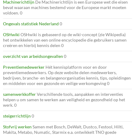
Machinerichtlijn
De Machinerichtlijn is een Europese wet die eisen
bevat waaraan machines bestemd voor de Europese markt moeten
voldoen. 0
Ongevals statistiek Nederland
0
OSHwiki
OSHwiki is gebaseerd op de wiki-concept (zie Wikipedia)
het ontwikkelen van een online encyclopedie die gebruikers samen
creëren en hierbij kennis delen 0
overzicht van arbeidsongevallen
0
Preventiemedewerker
Hét kennisplatform voor en door
preventiemedewerkers. Op deze website delen medewerkers,
bedrijven, branche- en belangenorganisaties kennis, tips, opleidingen
en middelen voor een gezonde en veilige werkomgeving 0
samenwerkkoffer
Verschillende tools, aanpakken en interventies
helpen u om samen te werken aan veiligheid en gezondheid op het
werk. 0
steigerrichtlijn
0
Stofvrij werken
Samen met Bosch, DeWalt, Dustco, Festool, Hilti,
Makita, Metabo, Numatic, Starmix e.a. ontwikkelt TNO goede