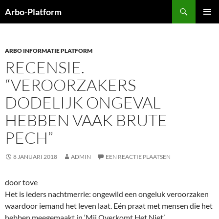
Ga
Zoeken
Arbo-Platform
naar
PRIMAI
de
MENU
inhoud
ARBO INFORMATIE PLATFORM
RECENSIE.
“VEROORZAKERS
DODELIJK ONGEVAL
HEBBEN VAAK BRUTE
PECH”
8 JANUARI 2018
ADMIN
EEN REACTIE PLAATSEN
door tove
Het is ieders nachtmerrie: ongewild een ongeluk veroorzaken
waardoor iemand het leven laat. Eén praat met mensen die het
hebben meegemaakt in ‘Mij Overkomt Het Niet’.