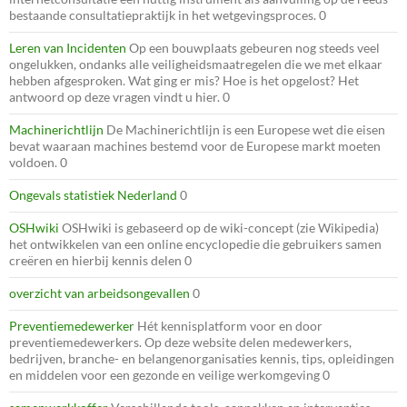
bestaande consultatiepraktijk in het wetgevingsproces. 0
Leren van Incidenten
Op een bouwplaats gebeuren nog steeds veel
ongelukken, ondanks alle veiligheidsmaatregelen die we met elkaar
hebben afgesproken. Wat ging er mis? Hoe is het opgelost? Het
antwoord op deze vragen vindt u hier. 0
Machinerichtlijn
De Machinerichtlijn is een Europese wet die eisen
bevat waaraan machines bestemd voor de Europese markt moeten
voldoen. 0
Ongevals statistiek Nederland
0
OSHwiki
OSHwiki is gebaseerd op de wiki-concept (zie Wikipedia)
het ontwikkelen van een online encyclopedie die gebruikers samen
creëren en hierbij kennis delen 0
overzicht van arbeidsongevallen
0
Preventiemedewerker
Hét kennisplatform voor en door
preventiemedewerkers. Op deze website delen medewerkers,
bedrijven, branche- en belangenorganisaties kennis, tips, opleidingen
en middelen voor een gezonde en veilige werkomgeving 0