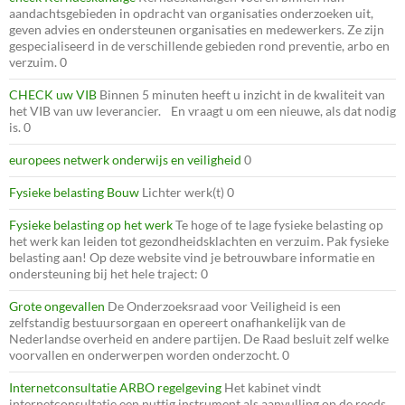
aandachtsgebieden in opdracht van organisaties onderzoeken uit,
geven advies en ondersteunen organisaties en medewerkers. Ze zijn
gespecialiseerd in de verschillende gebieden rond preventie, arbo en
verzuim. 0
CHECK uw VIB
Binnen 5 minuten heeft u inzicht in de kwaliteit van
het VIB van uw leverancier. En vraagt u om een nieuwe, als dat nodig
is. 0
europees netwerk onderwijs en veiligheid
0
Fysieke belasting Bouw
Lichter werk(t) 0
Fysieke belasting op het werk
Te hoge of te lage fysieke belasting op
het werk kan leiden tot gezondheidsklachten en verzuim. Pak fysieke
belasting aan! Op deze website vind je betrouwbare informatie en
ondersteuning bij het hele traject: 0
Grote ongevallen
De Onderzoeksraad voor Veiligheid is een
zelfstandig bestuursorgaan en opereert onafhankelijk van de
Nederlandse overheid en andere partijen. De Raad besluit zelf welke
voorvallen en onderwerpen worden onderzocht. 0
Internetconsultatie ARBO regelgeving
Het kabinet vindt
internetconsultatie een nuttig instrument als aanvulling op de reeds