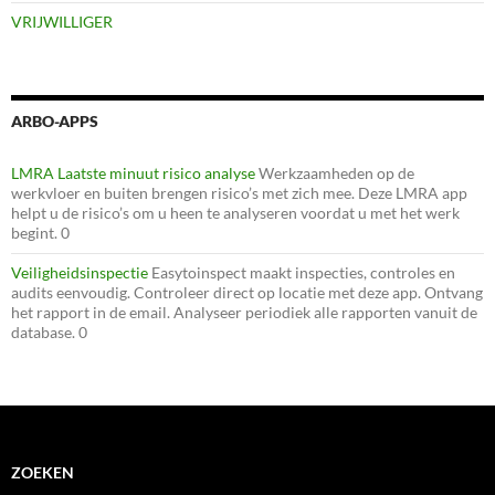
VRIJWILLIGER
ARBO-APPS
LMRA Laatste minuut risico analyse
Werkzaamheden op de
werkvloer en buiten brengen risico’s met zich mee. Deze LMRA app
helpt u de risico’s om u heen te analyseren voordat u met het werk
begint. 0
Veiligheidsinspectie
Easytoinspect maakt inspecties, controles en
audits eenvoudig. Controleer direct op locatie met deze app. Ontvang
het rapport in de email. Analyseer periodiek alle rapporten vanuit de
database. 0
ZOEKEN