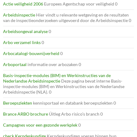
Actie veiligheid 2006
Europees Agentschap voor veiligheid 0
Arbeidsinspectie
Hier vindt u relevante wetgeving en de resultaten
van de inspectieonderzoeken uitgevoerd door de Arbeidsinspectie 0
Arbeidsongeval analyse
0
Arbo verzamel links
0
Arbocatalogi-bouwnijverheid
0
Arboportaal
informatie over arbozaken 0
Basis-inspectie-modules (BIM) en Werkinstructies van de
Nederlandse Arbeidsinspectie
Deze pagina bevat interne Basis-
inspectie-modules (BIM) en Werkinstructies van de Nederlandse
Arbeidsinspectie (NLA). 0
Beroepsziekten
kennisportaal en databank beroepsziekten 0
Brance ARBO brochure
Úitleg Arbo risico’s branch 0
Campagnes voor een gezonde werkplek
0
check Kerndeskundige
Kerndeskundigen voeren binnen hun