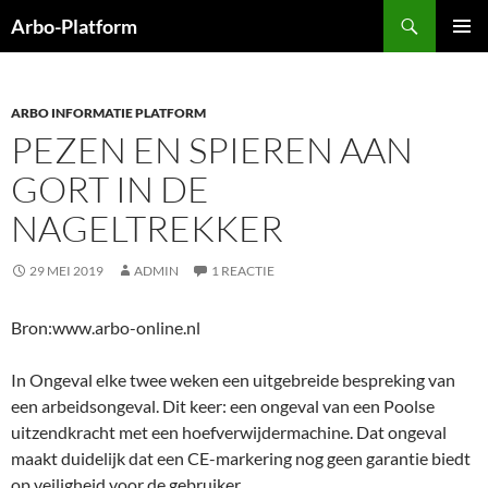
Ga
Zoeken
Arbo-Platform
naar
PRIMAI
de
MENU
inhoud
ARBO INFORMATIE PLATFORM
PEZEN EN SPIEREN AAN
GORT IN DE
NAGELTREKKER
29 MEI 2019
ADMIN
1 REACTIE
Bron:www.arbo-online.nl
In Ongeval elke twee weken een uitgebreide bespreking van
een arbeidsongeval. Dit keer: een ongeval van een Poolse
uitzendkracht met een hoefverwijdermachine. Dat ongeval
maakt duidelijk dat een CE-markering nog geen garantie biedt
op veiligheid voor de gebruiker.