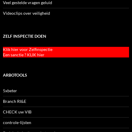
Veel gestelde vragen geluid
Videoclips over veiligheid
ZELF INSPECTIE DOEN
Klik hier voor Zelfinspectie
Een sanctie ? KLIK hier
ARBOTOOLS
5xbeter
Branch RI&E
CHECK uw VIB
controle-lijsten