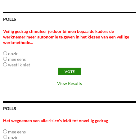
POLLS
Veilig gedrag stimuleer je door binnen bepaalde kaders de
werknemer meer autonomie te geven in het kiezen van een veilige
werkmethode...
onzin
mee eens
weet ik niet
View Results
POLLS
Het wegnemen van alle risico's leidt tot onveilig gedrag
mee eens
onzin