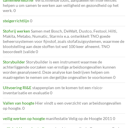
samenwerkkoffer
Verschillende tools, aanpakken en interventies
helpen u om samen te werken aan veiligheid en gezondheid op het
werk. 0
steigerrichtlijn
0
Stofvrij werken
Samen met Bosch, DeWalt, Dustco, Festool, Hilti,
Makita, Metabo, Numatic, Starmix e.a. ontwikkelt TNO goede
beheerssystemen voor fijnstof, zoals stofafzuigsystemen, waarmee de
blootstelling aan deze stoffen tot wel 100 keer afneemt. TNO
beoordeelt (valide 0
Storybuilder
Storybuilder is een instrument waarmee de
achterliggende oorzaken van ernstige arbeidsongevallen kunnen
worden geanalyseerd. Deze analyse kan bedrijven helpen om
maatregelen te nemen om dergelijke ongevallen te voorkomen 0
Uitvoering RI&E
stappenplan om te komen tot een risico-
inventarisatie en evaluatie 0
Vallen van hoogte
Hier vindt u een overzicht van arbeidsongevallen
op hoogte. 0
veilig werken op hoogte
manifestatie Velig op de Hoogte 2011 0