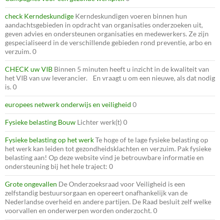
check Kerndeskundige
Kerndeskundigen voeren binnen hun
aandachtsgebieden in opdracht van organisaties onderzoeken uit,
geven advies en ondersteunen organisaties en medewerkers. Ze zijn
gespecialiseerd in de verschillende gebieden rond preventie, arbo en
verzuim. 0
CHECK uw VIB
Binnen 5 minuten heeft u inzicht in de kwaliteit van
het VIB van uw leverancier. En vraagt u om een nieuwe, als dat nodig
is. 0
europees netwerk onderwijs en veiligheid
0
Fysieke belasting Bouw
Lichter werk(t) 0
Fysieke belasting op het werk
Te hoge of te lage fysieke belasting op
het werk kan leiden tot gezondheidsklachten en verzuim. Pak fysieke
belasting aan! Op deze website vind je betrouwbare informatie en
ondersteuning bij het hele traject: 0
Grote ongevallen
De Onderzoeksraad voor Veiligheid is een
zelfstandig bestuursorgaan en opereert onafhankelijk van de
Nederlandse overheid en andere partijen. De Raad besluit zelf welke
voorvallen en onderwerpen worden onderzocht. 0