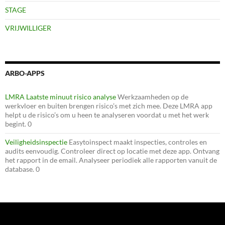
STAGE
VRIJWILLIGER
ARBO-APPS
LMRA Laatste minuut risico analyse
Werkzaamheden op de
werkvloer en buiten brengen risico’s met zich mee. Deze LMRA app
helpt u de risico’s om u heen te analyseren voordat u met het werk
begint. 0
Veiligheidsinspectie
Easytoinspect maakt inspecties, controles en
audits eenvoudig. Controleer direct op locatie met deze app. Ontvang
het rapport in de email. Analyseer periodiek alle rapporten vanuit de
database. 0