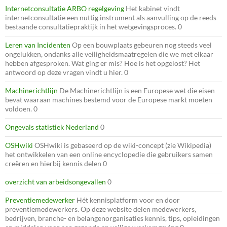
Internetconsultatie ARBO regelgeving
Het kabinet vindt
internetconsultatie een nuttig instrument als aanvulling op de reeds
bestaande consultatiepraktijk in het wetgevingsproces. 0
Leren van Incidenten
Op een bouwplaats gebeuren nog steeds veel
ongelukken, ondanks alle veiligheidsmaatregelen die we met elkaar
hebben afgesproken. Wat ging er mis? Hoe is het opgelost? Het
antwoord op deze vragen vindt u hier. 0
Machinerichtlijn
De Machinerichtlijn is een Europese wet die eisen
bevat waaraan machines bestemd voor de Europese markt moeten
voldoen. 0
Ongevals statistiek Nederland
0
OSHwiki
OSHwiki is gebaseerd op de wiki-concept (zie Wikipedia)
het ontwikkelen van een online encyclopedie die gebruikers samen
creëren en hierbij kennis delen 0
overzicht van arbeidsongevallen
0
Preventiemedewerker
Hét kennisplatform voor en door
preventiemedewerkers. Op deze website delen medewerkers,
bedrijven, branche- en belangenorganisaties kennis, tips, opleidingen