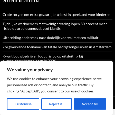
RECENTE BERICHTEN
Grote zorgen om extra gevaarlijke asbest in speelzand voor kinderen
Tijdelijke werknemers met weinig ervaring lopen 80 procent meer
risico op arbeidsongeval, zegt Liantis
Uitbreiding onderzoek naar dodelijk voorval met een militair
Zorgwekkende toename van fatale bedrijfsongelukken in Amsterdam
Kwart bouwbedrijven loopt risico op uitsluiting bij
overheidsaanbestedingen in 2026
We value your privacy
We use cookies to enhance your browsing experience, serve
ARBO-CATALOGI
personalised ads or content, and analyse our traffic. By
clicking "Accept All", you consent to our use of cookies.
Ondersteund door WordPress
Customise
Reject All
Accept All