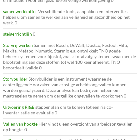
en middelen voor een gezonde en veilige werkomgeving 0
samenwerkkoffer
Verschillende tools, aanpakken en interventies
helpen u om samen te werken aan veiligheid en gezondheid op het
werk. 0
steigerrichtlijn
0
Stofvrij werken
Samen met Bosch, DeWalt, Dustco, Festool, Hilti,
Makita, Metabo, Numatic, Starmix e.a. ontwikkelt TNO goede
beheerssystemen voor fijnstof, zoals stofafzuigsystemen, waarmee de
blootstelling aan deze stoffen tot wel 100 keer afneemt. TNO
beoordeelt (valide 0
Storybuilder
Storybuilder is een instrument waarmee de
achterliggende oorzaken van ernstige arbeidsongevallen kunnen
worden geanalyseerd. Deze analyse kan bedrijven helpen om
maatregelen te nemen om dergelijke ongevallen te voorkomen 0
Uitvoering RI&E
stappenplan om te komen tot een risico-
inventarisatie en evaluatie 0
Vallen van hoogte
Hier vindt u een overzicht van arbeidsongevallen
op hoogte. 0