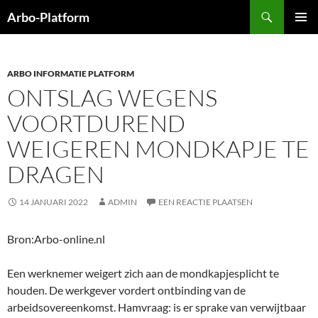
Ga
Zoeken
Arbo-Platform
naar
PRIMAI
de
MENU
inhoud
ARBO INFORMATIE PLATFORM
ONTSLAG WEGENS
VOORTDUREND
WEIGEREN MONDKAPJE TE
DRAGEN
14 JANUARI 2022
ADMIN
EEN REACTIE PLAATSEN
Bron:Arbo-online.nl
Een werknemer weigert zich aan de mondkapjesplicht te
houden. De werkgever vordert ontbinding van de
arbeidsovereenkomst. Hamvraag: is er sprake van verwijtbaar