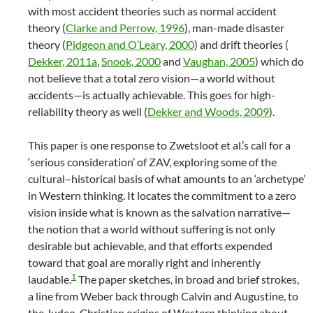
with most accident theories such as normal accident
theory (
Clarke and Perrow, 1996
), man-made disaster
theory (
Pidgeon and O’Leary, 2000
) and drift theories (
Dekker, 2011a
,
Snook, 2000
and
Vaughan, 2005
) which do
not believe that a total zero vision—a world without
accidents—is actually achievable. This goes for high-
reliability theory as well (
Dekker and Woods, 2009
).
This paper is one response to Zwetsloot et al.’s call for a
‘serious consideration’ of ZAV, exploring some of the
cultural–historical basis of what amounts to an ‘archetype’
in Western thinking. It locates the commitment to a zero
vision inside what is known as the salvation narrative—
the notion that a world without suffering is not only
desirable but achievable, and that efforts expended
toward that goal are morally right and inherently
1
laudable.
The paper sketches, in broad and brief strokes,
a line from Weber back through Calvin and Augustine, to
the Judeo-Christian origins of Western thinking about