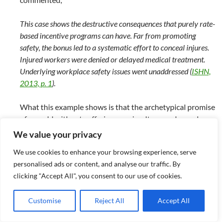
This case shows the destructive consequences that purely rate-
based incentive programs can have. Far from promoting
safety, the bonus led to a systematic effort to conceal injures.
Injured workers were denied or delayed medical treatment.
Underlying workplace safety issues went unaddressed (
ISHN,
2013, p. 1
).
What this example shows is that the archetypical promise
of a world without suffering can simultaneously produce
suffering
and
hide it from view (
GAO, 2012
).
We value your privacy
We use cookies to enhance your browsing experience, serve
5. Alternative visions of suffering
personalised ads or content, and analyse our traffic. By
clicking "Accept All", you consent to our use of cookies.
Most religious traditions are concerned with suffering as
both inevitable and universal (
Berlinger, 2003
and
Ingram
Customise
Reject All
Accept All
and Loy, 2005
). Rather than relieving suffering by trying to
“
abolish
” it (as Nietzsche mocked), they might call for the