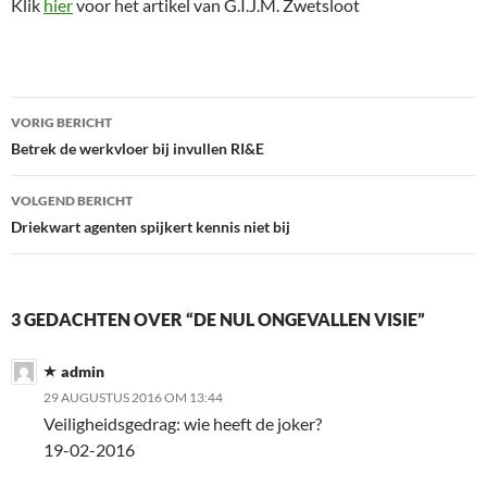
Klik
hier
voor het artikel van G.I.J.M. Zwetsloot
Bericht
VORIG BERICHT
navigatie
Betrek de werkvloer bij invullen RI&E
VOLGEND BERICHT
Driekwart agenten spijkert kennis niet bij
3 GEDACHTEN OVER “DE NUL ONGEVALLEN VISIE”
admin
29 AUGUSTUS 2016 OM 13:44
Veiligheidsgedrag: wie heeft de joker?
19-02-2016