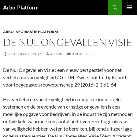
Ga
Zoeken
Arbo-Platform
naar
PRIMAI
de
MENU
inhoud
ARBO INFORMATIE PLATFORM
DE NUL ONGEVALLEN VISIE
25 AUGUSTUS 2016
ADMIN
3 REACTIES
De Nul Ongevallen Visie : een nieuw perspectief voor het
verbeteren van veiligheid / G.I.J.M. Zwetsloot In: Tijdschrift
voor toegepaste arbowetenschap 29 (2016) 2 () 61-64
Het verbeteren van de veiligheid in complexe industriële
systemen en de preventie van ernstige ongevallen is een
moeilijke opgave voor bedrijven. In de industrie zijn methoden
ontwikkeld waarmee een aantal bedrijven zeer hoge niveaus
van veiligheid hebben weten te bereiken, blijkend uit zeer lage
ongevalsfrequenties. De Nul Ongevallen Visie (Zero Accident