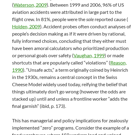
(
Waterson, 2009
). Between 1999 and 2006, 96% of US
aviation accidents were attributed in large part to the
flight crew. In 81%, people were the
sole
reported cause (
Holden, 2009
). Accident probes often conduct analyses of
people’s decision making as if it were driven by rational,
fully informed choices, concluding that they either must
have been amoral calculators who prioritized production
or personal goals over safety (
Vaughan, 1999
) or made
shortcuts that are popularly called “violations” (
Reason,
1990
). “Unsafe acts,” a term originally coined by Heinrich
in the 1930s, remains a central concept in the Swiss
Cheese Model widely used today, reifying the belief that
things ultimately don’t go wrong (however the odds are
stacked up) until and unless a frontline worker “adds the
final garnish” (ibid, p. 173).
This has managerial and policy implications for zealously
implemented “zero” programs. Consider the example of a
food warehouse, where 150 workers load and unload