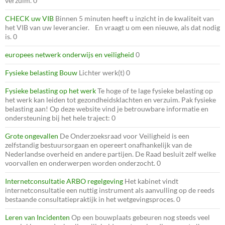
verzuim. 0
CHECK uw VIB
Binnen 5 minuten heeft u inzicht in de kwaliteit van
het VIB van uw leverancier. En vraagt u om een nieuwe, als dat nodig
is. 0
europees netwerk onderwijs en veiligheid
0
Fysieke belasting Bouw
Lichter werk(t) 0
Fysieke belasting op het werk
Te hoge of te lage fysieke belasting op
het werk kan leiden tot gezondheidsklachten en verzuim. Pak fysieke
belasting aan! Op deze website vind je betrouwbare informatie en
ondersteuning bij het hele traject: 0
Grote ongevallen
De Onderzoeksraad voor Veiligheid is een
zelfstandig bestuursorgaan en opereert onafhankelijk van de
Nederlandse overheid en andere partijen. De Raad besluit zelf welke
voorvallen en onderwerpen worden onderzocht. 0
Internetconsultatie ARBO regelgeving
Het kabinet vindt
internetconsultatie een nuttig instrument als aanvulling op de reeds
bestaande consultatiepraktijk in het wetgevingsproces. 0
Leren van Incidenten
Op een bouwplaats gebeuren nog steeds veel