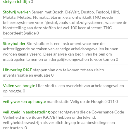
steigerrichtlijn
0
Stofvrij werken
Samen met Bosch, DeWalt, Dustco, Festool, Hilti,
Makita, Metabo, Numatic, Starmix e.a. ontwikkelt TNO goede
beheerssystemen voor fijnstof, zoals stofafzuigsystemen, waarmee de
blootstelling aan deze stoffen tot wel 100 keer afneemt. TNO
beoordeelt (valide 0
Storybuilder
Storybuilder is een instrument waarmee de
achterliggende oorzaken van ernstige arbeidsongevallen kunnen
worden geanalyseerd. Deze analyse kan bedrijven helpen om
maatregelen te nemen om dergelijke ongevallen te voorkomen 0
Uitvoering RI&E
stappenplan om te komen tot een risico-
inventarisatie en evaluatie 0
Vallen van hoogte
Hier vindt u een overzicht van arbeidsongevallen
op hoogte. 0
veilig werken op hoogte
manifestatie Velig op de Hoogte 2011 0
veiligheid in aanbesteding
opdrachtgevers die de Governance Code
Veiligheid in de Bouw (GCVB) hebben ondertekend,
veiligheidsbewustzijn als verplichting op in aanbestedingen en
contracten. 0