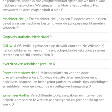
ongelukken, ondanks alle veiligheidsmaatregelen die we met elkaar
hebben afgesproken. Wat ging er mis? Hoe is het opgelost? Het
antwoord op deze vragen vindt u hier. 0
Machinerichtlijn
De Machinerichtlijn is een Europese wet die eisen
bevat waaraan machines bestemd voor de Europese markt moeten
voldoen. 0
Ongevals statistiek Nederland
0
OSHwiki
OSHwiki is gebaseerd op de wiki-concept (zie Wikipedia)
het ontwikkelen van een online encyclopedie die gebruikers samen
creëren en hierbij kennis delen 0
overzicht van arbeidsongevallen
0
Preventiemedewerker
Hét kennisplatform voor en door
preventiemedewerkers. Op deze website delen medewerkers,
bedrijven, branche- en belangenorganisaties kennis, tips, opleidingen
en middelen voor een gezonde en veilige werkomgeving 0
samenwerkkoffer
Verschillende tools, aanpakken en interventies
helpen u om samen te werken aan veiligheid en gezondheid op het
werk. 0