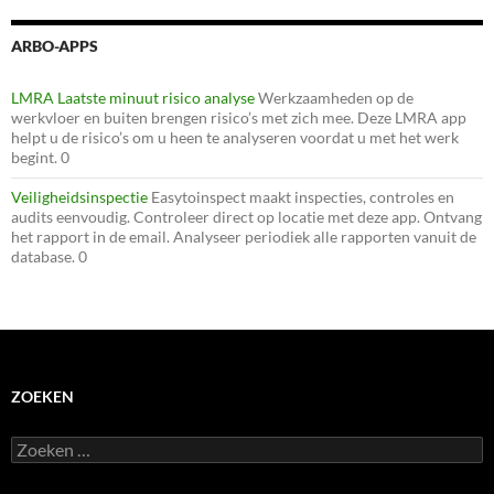
ARBO-APPS
LMRA Laatste minuut risico analyse
Werkzaamheden op de
werkvloer en buiten brengen risico’s met zich mee. Deze LMRA app
helpt u de risico’s om u heen te analyseren voordat u met het werk
begint. 0
Veiligheidsinspectie
Easytoinspect maakt inspecties, controles en
audits eenvoudig. Controleer direct op locatie met deze app. Ontvang
het rapport in de email. Analyseer periodiek alle rapporten vanuit de
database. 0
ZOEKEN
Zoeken
naar: