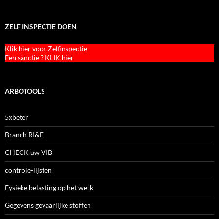
ZELF INSPECTIE DOEN
Klik hier voor Zelfinspectie
Een sanctie ? KLIK hier
ARBOTOOLS
5xbeter
Branch RI&E
CHECK uw VIB
controle-lijsten
Fysieke belasting op het werk
Gegevens gevaarlijke stoffen