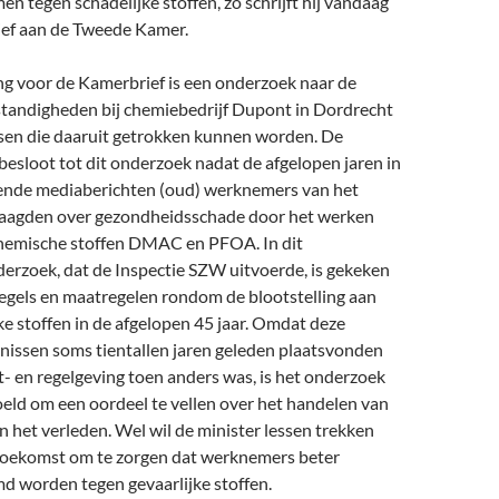
n tegen schadelijke stoffen, zo schrijft hij vandaag
rief aan de Tweede Kamer.
ng voor de Kamerbrief is een onderzoek naar de
andigheden bij chemiebedrijf Dupont in Dordrecht
ssen die daaruit getrokken kunnen worden. De
besloot tot dit onderzoek nadat de afgelopen jaren in
lende mediaberichten (oud) werknemers van het
klaagden over gezondheidsschade door het werken
hemische stoffen DMAC en PFOA. In dit
derzoek, dat de Inspectie SZW uitvoerde, is gekeken
regels en maatregelen rondom de blootstelling aan
ke stoffen in de afgelopen 45 jaar. Omdat deze
nissen soms tientallen jaren geleden plaatsvonden
t- en regelgeving toen anders was, is het onderzoek
oeld om een oordeel te vellen over het handelen van
 het verleden. Wel wil de minister lessen trekken
toekomst om te zorgen dat werknemers beter
d worden tegen gevaarlijke stoffen.