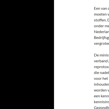
Een van 
moeten w
stoffen.
onder me
Nederlan
Bedrijfs
vergroten
De minist
verband 
reprotoxi
die nadel
voor het
inhouden
worden v
een kenn
kennisin
Gezondhe