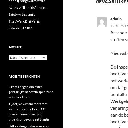
dodelijk ongeval mestsilo
GEVAARLIJKE 
NAPO veiligheidsfilmpjes
Safety with a smile
admin
Start Werk Blijf Veilig
5 JULI 201
videofilm LMRA
Asscher: 
stoffen 
ARCHIEF
Nieuwsbe
Archief
De Inspec
bedrijven
RECENTE BERICHTEN
het werk
Grote zorgen om extra
omdat ge
gevaarlijke asbest in speelzand
tientalle
voor kinderen
Werkgele
Tijdelijke werknemers met
verjaring
weinig ervaring lopen 80
procent meer risico op
aan de b
arbeidsongeval, zegt Liantis
bedrijve
Uitbreiding onderzoek naar