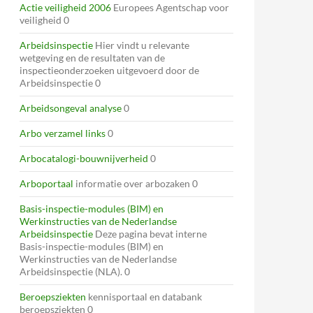
Actie veiligheid 2006
Europees Agentschap voor
veiligheid 0
Arbeidsinspectie
Hier vindt u relevante
wetgeving en de resultaten van de
inspectieonderzoeken uitgevoerd door de
Arbeidsinspectie 0
Arbeidsongeval analyse
0
Arbo verzamel links
0
Arbocatalogi-bouwnijverheid
0
Arboportaal
informatie over arbozaken 0
Basis-inspectie-modules (BIM) en
Werkinstructies van de Nederlandse
Arbeidsinspectie
Deze pagina bevat interne
Basis-inspectie-modules (BIM) en
Werkinstructies van de Nederlandse
Arbeidsinspectie (NLA). 0
Beroepsziekten
kennisportaal en databank
beroepsziekten 0