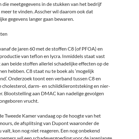
jn die meetgegevens in de stukken van het bedrijf
 meer te vinden. Asscher wil daarom ook dat
ijke gegevens langer gaan bewaren.
cten
anaf de jaren 60 met de stoffen C8 (of PFOA) en
oductie van teflon en lycra. Inmiddels staat vast
 aan beide stoffen allerlei schadelijke effecten op de
en hebben. C8 staat nu te boek als ‘mogelijk
d’. Onderzoek toont een verband tussen C8 en
cholesterol, darm- en schildklierontsteking en nier-
r. Blootstelling aan DMAC kan nadelige gevolgen
ongeboren vrucht.
de Tweede Kamer vandaag op de hoogte van het
ours, de afsplitsing van Dupont waaronder de
u valt, kon nog niet reageren. Een nog onbekend
nemers wil een schadevergoeding voor de jarenlange