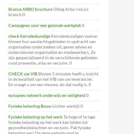
Brance ARBO brochure
Úitleg Arbo risico’s
branch 0
Campagnes voor een gezonde werkplek
0
check Kerndeskundige
Kerndeskundigen voeren
binnen hun aandachtsgebieden in opdracht van
organisaties onderzoeken uit, geven advies en
ondersteunen organisaties en medewerkers. Ze
zijn gespecialiseerd in de verschillende gebieden
rond preventie, arbo en verzuim. 0
CHECK uw VIB
Binnen 5 minuten heeft u inzicht
in de kwaliteit van het VIB van uw leverancier.
En vraagt u om een nieuwe, als dat nodig is. 0
europees netwerk onderwijs en veiligheid
0
Fysieke belasting Bouw
Lichter werk(t) 0
Fysieke belasting op het werk
Te hoge of te lage
fysieke belasting op het werk kan leiden tot
gezondheidsklachten en verzuim. Pak fysieke
belasting aan! Op deze website vind je