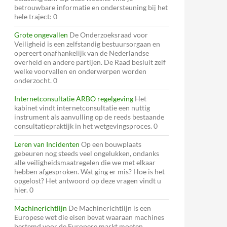
betrouwbare informatie en ondersteuning bij het
hele traject: 0
Grote ongevallen
De Onderzoeksraad voor
Veiligheid is een zelfstandig bestuursorgaan en
opereert onafhankelijk van de Nederlandse
overheid en andere partijen. De Raad besluit zelf
welke voorvallen en onderwerpen worden
onderzocht. 0
Internetconsultatie ARBO regelgeving
Het
kabinet vindt internetconsultatie een nuttig
instrument als aanvulling op de reeds bestaande
consultatiepraktijk in het wetgevingsproces. 0
Leren van Incidenten
Op een bouwplaats
gebeuren nog steeds veel ongelukken, ondanks
alle veiligheidsmaatregelen die we met elkaar
hebben afgesproken. Wat ging er mis? Hoe is het
opgelost? Het antwoord op deze vragen vindt u
hier. 0
Machinerichtlijn
De Machinerichtlijn is een
Europese wet die eisen bevat waaraan machines
bestemd voor de Europese markt moeten