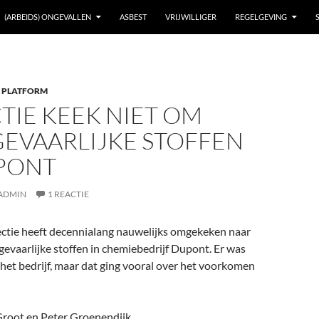
(ARBEIDS) ONGEVALLEN
ASBEST
VRIJWILLIGER
REGELGEVING
 PLATFORM
TIE KEEK NIET OM
GEVAARLIJKE STOFFEN
UPONT
ADMIN
1 REACTIE
ctie heeft decennialang nauwelijks omgekeken naar
evaarlijke stoffen in chemiebedrijf Dupont. Er was
het bedrijf, maar dat ging vooral over het voorkomen
 Groot en Peter Groenendijk