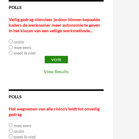
POLLS
Veilig gedrag stimuleer je door binnen bepaalde
kaders de werknemer meer autonomie te geven
in het kiezen van een veilige werkmethode...
onzin
mee eens
weet ik niet
View Results
POLLS
Het wegnemen van alle risico's leidt tot onveilig
gedrag
mee eens
onzin
weet ik niet