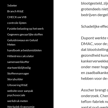
blootgesteld, zi
5xbeter
grotendeels niet
Branch RI&E
bedrijven dergel
CHECK uw VIB
controle-lijsten
Schadelijke effe
Fysieke belasting op het werk
Gegevens gevaarlijke stoffen
Dupont werkte v
Geluidniveaus en Geluid
DMAC, voor de pr
Meten
dat blootstelling
handboek arbeidsmiddelen
gezondheid kunn
Hittestress calculator
kankerverwekken
samenwerkkoffer
onder meer hoge 
startwerkblijfveilig
en zaadbalkanke
Stoffenmannager
hebben voor de 
Storybuilder
Uitvoering RI&E
Asscher brengt 
website voor aanpak
psychosociale
onderzoek. Chem
werkdruk meten
teflon-fabriek n
Werkplek-Ergonomie
aantal oud-werk