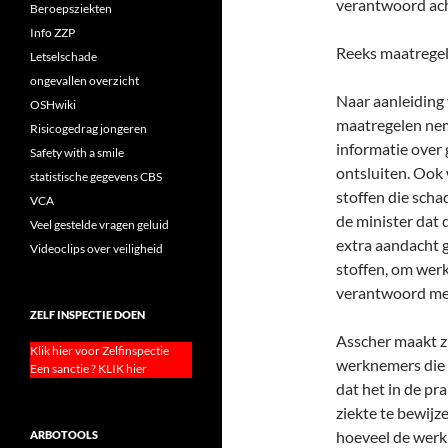
verantwoord ach
Beroepsziekten
Info ZZP
Reeks maatrege
Letselschade
ongevallen overzicht
Naar aanleiding
OSHwiki
maatregelen neme
Risicogedrag jongeren
informatie over 
Safety with a smile
ontsluiten. Ook 
statistische gegevens CBS
stoffen die scha
VCA
de minister dat 
Veel gestelde vragen geluid
extra aandacht g
Videoclips over veiligheid
stoffen, om wer
verantwoord met
ZELF INSPECTIE DOEN
Asscher maakt z
Klik hier voor Zelfinspectie
werknemers die m
Een sanctie ? KLIK hier
dat het in de pr
ziekte te bewij
hoeveel de werk
ARBOTOOLS