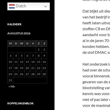
Dutch
Dat blijkt uit d
van het bedrijf 
heeft laten uitv
KALENDER
stoffen C8 en D
AUGUSTUS 2026
aandacht voor blo
al in de jaren 7
M
D
W
D
V
Z
Z
konden hebben. 
1
2
de stof DMAC sc
3
4
5
6
7
8
9
10
11
12
13
14
15
16
Het onderzoek la
17
18
19
20
21
22
23
had over de sch
24
25
26
27
28
29
30
vooral binnenska
31
gevaren van de 
« feb
blootstelling va
kennis was voora
niet of pas late
KOPPELINGENBLOK
voor de maximale