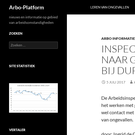
Zoeken
Arbo-Platform
LEREN VAN ONGEVALLEN
Ga
nieuws en informatie op gebied
van arbeidsomstandigheden
naar
de
ZOEKEN
ARBO INFORMATIE
inhoud
Zoeken
INSPEC
naar:
NAAR 
SITE STATISTIEK
BIJ D
5 JULI 2017
De Arbeidsinspe
het werken met g
wel contact met 
van ongevallen.
VERTALER
door: Ingrid de