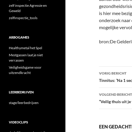
zelf inspectie Agressie en
gezondheidsrisi
Geweld
is hier mee bezi
zelfinspectie_tools
onderzoek naar 
mogelijke vervol
ARBOGAMES
bron:De Gelder
Healthymetal het Spel
Mestgassen laat je niet
verrassen
Veiligheidsgame voor
Bericht
uitzendkracht
VORIG BERICHT
navigatie
Tinnitus: ‘Na 1 s
LEERBEDRIJVEN
VOLGEND BERICHT
“Veilig thuis uit j
stage/leerbedrijven
VIDEOCLIPS
EEN GEDACHTE