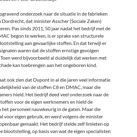
iepgravend onderzoek naar de situatie in de fabrieken
in Dordrecht, dat minister Asscher (Sociale Zaken)
oeren. Pas sinds 2011, 50 jaar nadat het bedrijf met de
MAC begon te werken, is er sprake van structurele
otstelling aan gevaarlijke stoffen. En dat terwijl er
0 signalen waren dat de stoffen ernstige gevolgen
Toen werd bijvoorbeeld al duidelijk dat werken met
hade kan toebrengen aan het ongeboren kind.
at ook zien dat Dupont in al die jaren veel informatie
adelijkheid van de stoffen C8 en DMAC, maar die
mers hield. Het bedrijf deed veel onderzoek naar de
stoffen voor de eigen werknemers en hield de
n het personeel nauwkeurig in de gaten. Maar die
l voor eigen gebruik, en werd volgens de minister
r openbaar gemaakt. Het bedrijf stelde zelf limieten op
 blootstelling, op basis van wat de eigen specialisten