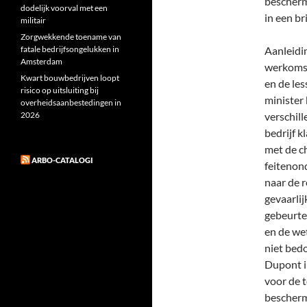
bescherme
dodelijk voorval met een
in een b
militair
Zorgwekkende toename van
fatale bedrijfsongelukken in
Aanleidi
Amsterdam
werkomst
Kwart bouwbedrijven loopt
en de le
risico op uitsluiting bij
minister 
overheidsaanbestedingen in
2026
verschil
bedrijf 
met de c
ARBO-CATALOGI
feitenon
naar de 
gevaarlij
gebeurte
en de we
niet bed
Dupont in
voor de 
bescherm