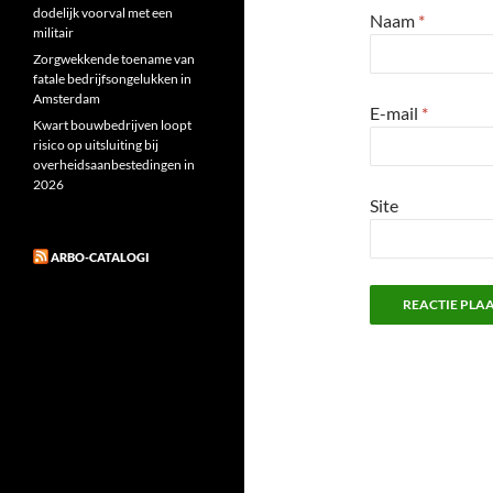
dodelijk voorval met een
Naam
*
militair
Zorgwekkende toename van
fatale bedrijfsongelukken in
Amsterdam
E-mail
*
Kwart bouwbedrijven loopt
risico op uitsluiting bij
overheidsaanbestedingen in
2026
Site
ARBO-CATALOGI