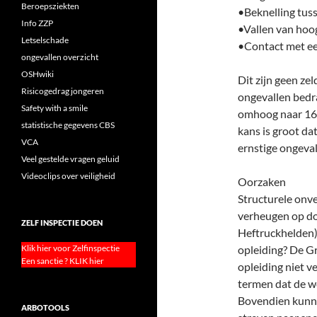
Beroepsziekten
•Beknelling tuss
Info ZZP
•Vallen van hoog
Letselschade
•Contact met een
ongevallen overzicht
OSHwiki
Dit zijn geen ze
Risicogedrag jongeren
ongevallen bedra
Safety with a smile
omhoog naar 160
statistische gegevens CBS
kans is groot da
VCA
ernstige ongeval
Veel gestelde vragen geluid
Videoclips over veiligheid
Oorzaken
Structurele onve
verheugen op do
ZELF INSPECTIE DOEN
Heftruckhelden).
Klik hier voor Zelfinspectie
opleiding? De Gro
Een sanctie ? KLIK hier
opleiding niet v
termen dat de we
Bovendien kunne
ARBOTOOLS