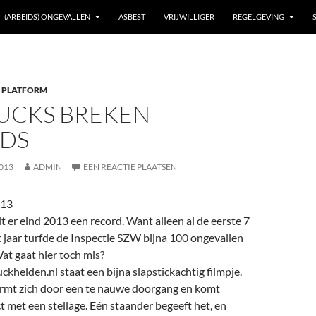
(ARBEIDS) ONGEVALLEN
ASBEST
VRIJWILLIGER
REGELGEVING
 PLATFORM
UCKS BREKEN
DS
013
ADMIN
EEN REACTIE PLAATSEN
013
t er eind 2013 een record. Want alleen al de eerste 7
 jaar turfde de Inspectie SZW bijna 100 ongevallen
at gaat hier toch mis?
uckhelden.nl staat een bijna slapstickachtig filmpje.
rmt zich door een te nauwe doorgang en komt
ct met een stellage. Eén staander begeeft het, en