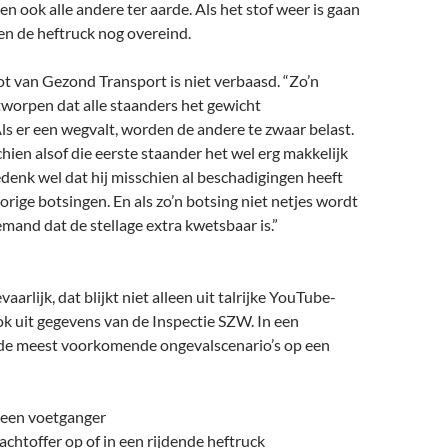
en ook alle andere ter aarde. Als het stof weer is gaan
een de heftruck nog overeind.
t van Gezond Transport is niet verbaasd. “Zo’n
ntworpen dat alle staanders het gewicht
s er een wegvalt, worden de andere te zwaar belast.
schien alsof die eerste staander het wel erg makkelijk
denk wel dat hij misschien al beschadigingen heeft
rige botsingen. En als zo’n botsing niet netjes wordt
mand dat de stellage extra kwetsbaar is.”
vaarlijk, dat blijkt niet alleen uit talrijke YouTube-
ok uit gegevens van de Inspectie SZW. In een
 de meest voorkomende ongevalscenario’s op een
 een voetganger
chtoffer op of in een rijdende heftruck