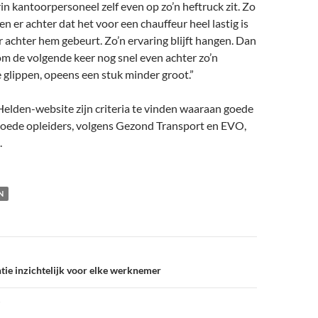
 kantoorpersoneel zelf even op zo’n heftruck zit. Zo
 er achter dat het voor een chauffeur heel lastig is
r achter hem gebeurt. Zo’n ervaring blijft hangen. Dan
 om de volgende keer nog snel even achter zo’n
e glippen, opeens een stuk minder groot.”
elden-website zijn criteria te vinden waaraan goede
goede opleiders, volgens Gezond Transport en EVO,
.
N
ie inzichtelijk voor elke werknemer