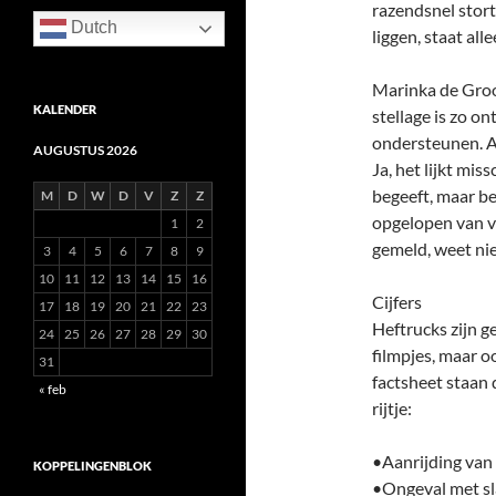
razendsnel stort
Dutch
liggen, staat all
Marinka de Groo
KALENDER
stellage is zo o
ondersteunen. Al
AUGUSTUS 2026
Ja, het lijkt mis
begeeft, maar be
M
D
W
D
V
Z
Z
opgelopen van vo
1
2
gemeld, weet nie
3
4
5
6
7
8
9
10
11
12
13
14
15
16
Cijfers
17
18
19
20
21
22
23
Heftrucks zijn ge
24
25
26
27
28
29
30
filmpjes, maar o
31
factsheet staan
« feb
rijtje:
•Aanrijding van
KOPPELINGENBLOK
•Ongeval met sla