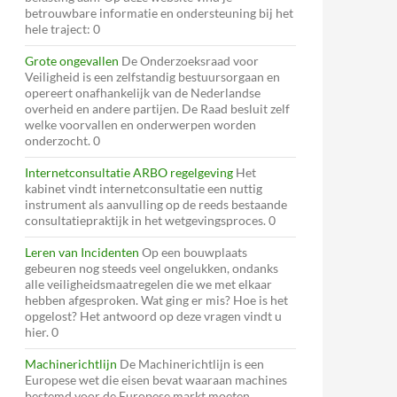
betrouwbare informatie en ondersteuning bij het
hele traject: 0
Grote ongevallen
De Onderzoeksraad voor
Veiligheid is een zelfstandig bestuursorgaan en
opereert onafhankelijk van de Nederlandse
overheid en andere partijen. De Raad besluit zelf
welke voorvallen en onderwerpen worden
onderzocht. 0
Internetconsultatie ARBO regelgeving
Het
kabinet vindt internetconsultatie een nuttig
instrument als aanvulling op de reeds bestaande
consultatiepraktijk in het wetgevingsproces. 0
Leren van Incidenten
Op een bouwplaats
gebeuren nog steeds veel ongelukken, ondanks
alle veiligheidsmaatregelen die we met elkaar
hebben afgesproken. Wat ging er mis? Hoe is het
opgelost? Het antwoord op deze vragen vindt u
hier. 0
Machinerichtlijn
De Machinerichtlijn is een
Europese wet die eisen bevat waaraan machines
bestemd voor de Europese markt moeten