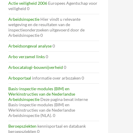
Actie veiligheid 2006
Europees Agentschap voor
veiligheid 0
Arbeidsinspectie
Hier vindt u relevante
wetgeving en de resultaten van de
inspectieonderzoeken uitgevoerd door de
Arbeidsinspectie 0
Arbeidsongeval analyse
0
Arbo verzamel links
0
Arbocatalogi-bouwnijverheid
0
Arboportaal
informatie over arbozaken 0
Basis-inspectie-modules (BIM) en
Werkinstructies van de Nederlandse
Arbeidsinspectie
Deze pagina bevat interne
Basis-inspectie-modules (BIM) en
Werkinstructies van de Nederlandse
Arbeidsinspectie (NLA). 0
Beroepsziekten
kennisportaal en databank
beroepsziekten 0