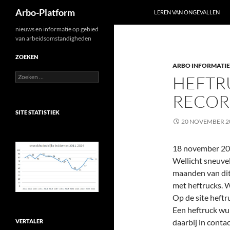
Zoeken
Arbo-Platform
LEREN VAN ONGEVALLEN
Ga
nieuws en informatie op gebied
van arbeidsomstandigheden
naar
de
ZOEKEN
ARBO INFORMATIE
inhoud
Zoeken
HEFTR
naar:
RECOR
SITE STATISTIEK
20 NOVEMBER 2
18 november 2
Wellicht sneuvel
maanden van dit
met heftrucks. W
Op de site heftr
Een heftruck wu
daarbij in conta
VERTALER