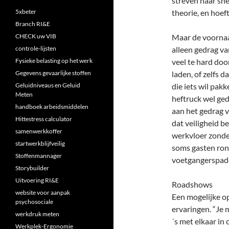
streven naar sne
5xbeter
theorie, en hoef
Branch RI&E
CHECK uw VIB
Maar de voornaa
controle-lijsten
alleen gedrag va
Fysieke belasting op het werk
veel te hard doo
Gegevens gevaarlijke stoffen
laden, of zelfs d
Geluidniveaus en Geluid
die iets wil pak
Meten
heftruck wel ge
handboek arbeidsmiddelen
aan het gedrag v
Hittestress calculator
dat veiligheid b
samenwerkkoffer
werkvloer zonde
startwerkblijfveilig
soms gasten ron
Stoffenmannager
voetgangerspade
Storybuilder
Uitvoering RI&E
Roadshows
website voor aanpak
Een mogelijke op
psychosociale
ervaringen. “Je 
werkdruk meten
´s met elkaar in
Werkplek-Ergonomie