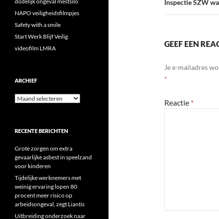
dodelijk ongeval mestsilo
Inspectie SZW waa
NAPO veiligheidsfilmpjes
Safety with a smile
Start Werk Blijf Veilig
GEEF EEN REA
videofilm LMRA
Je e-mailadres wo
*
ARCHIEF
Archief
Reactie
*
RECENTE BERICHTEN
Grote zorgen om extra
gevaarlijke asbest in speelzand
voor kinderen
Tijdelijke werknemers met
weinig ervaring lopen 80
procent meer risico op
arbeidsongeval, zegt Liantis
Uitbreiding onderzoek naar