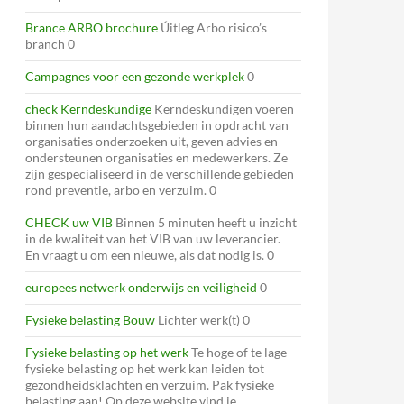
Brance ARBO brochure
Úitleg Arbo risico’s
branch 0
Campagnes voor een gezonde werkplek
0
check Kerndeskundige
Kerndeskundigen voeren
binnen hun aandachtsgebieden in opdracht van
organisaties onderzoeken uit, geven advies en
ondersteunen organisaties en medewerkers. Ze
zijn gespecialiseerd in de verschillende gebieden
rond preventie, arbo en verzuim. 0
CHECK uw VIB
Binnen 5 minuten heeft u inzicht
in de kwaliteit van het VIB van uw leverancier.
En vraagt u om een nieuwe, als dat nodig is. 0
europees netwerk onderwijs en veiligheid
0
Fysieke belasting Bouw
Lichter werk(t) 0
Fysieke belasting op het werk
Te hoge of te lage
fysieke belasting op het werk kan leiden tot
gezondheidsklachten en verzuim. Pak fysieke
belasting aan! Op deze website vind je