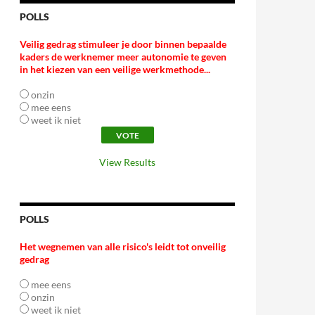
POLLS
Veilig gedrag stimuleer je door binnen bepaalde
kaders de werknemer meer autonomie te geven
in het kiezen van een veilige werkmethode...
onzin
mee eens
weet ik niet
View Results
POLLS
Het wegnemen van alle risico's leidt tot onveilig
gedrag
mee eens
onzin
weet ik niet