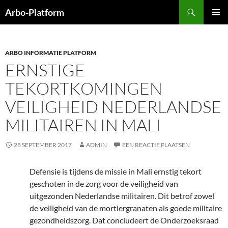
Ga
Zoeken
Arbo-Platform
naar
PRIMAI
de
MENU
inhoud
ARBO INFORMATIE PLATFORM
ERNSTIGE
TEKORTKOMINGEN
VEILIGHEID NEDERLANDSE
MILITAIREN IN MALI
28 SEPTEMBER 2017
ADMIN
EEN REACTIE PLAATSEN
Defensie is tijdens de missie in Mali ernstig tekort
geschoten in de zorg voor de veiligheid van
uitgezonden Nederlandse militairen. Dit betrof zowel
de veiligheid van de mortiergranaten als goede militaire
gezondheidszorg. Dat concludeert de Onderzoeksraad