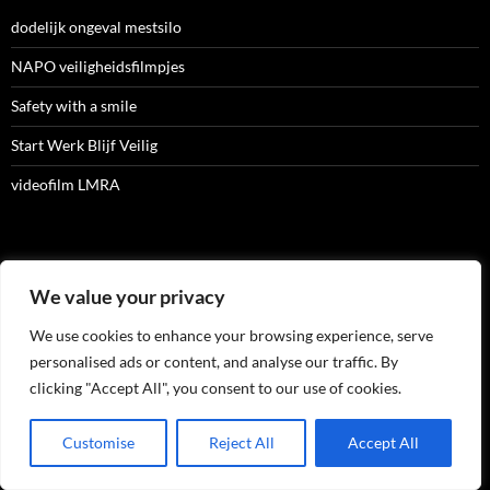
dodelijk ongeval mestsilo
NAPO veiligheidsfilmpjes
Safety with a smile
Start Werk Blijf Veilig
videofilm LMRA
ARCHIEF
We value your privacy
Archief
We use cookies to enhance your browsing experience, serve
personalised ads or content, and analyse our traffic. By
clicking "Accept All", you consent to our use of cookies.
RECENTE BERICHTEN
Customise
Reject All
Accept All
Grote zorgen om extra gevaarlijke asbest in speelzand voor kinderen