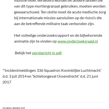
munitie moet verbeterd worden en andere landen die
van dit type mortiergranaat gebruiken, moeten worden
gewaarschuwd. Ten slotte moet de acute medische zorg
bij internationale missies aansluiten op de risico’s die
aan de betreffende militaire taak verbonden zijn.
Het volledige onderzoeksrapport en de bijbehorende
animatie zijn te vinden op
www.onderzoeksraad.nl
Bekijk het
persbericht in pdf
.
*‘Incidentmeldingen 336 Squadron Koninklijke Luchtmacht’
d.d. 3 juli 2014 en ‘Schietongeval Ossendrecht’ d.d. 21 juni
2017
Bericht
VORIG BERICHT