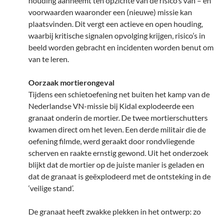
houding aanneemt ten opzichte van de risico’s van – en
voorwaarden waaronder een (nieuwe) missie kan
plaatsvinden. Dit vergt een actieve en open houding,
waarbij kritische signalen opvolging krijgen, risico’s in
beeld worden gebracht en incidenten worden benut om
van te leren.
Oorzaak mortierongeval
Tijdens een schietoefening net buiten het kamp van de
Nederlandse VN-missie bij Kidal explodeerde een
granaat onderin de mortier. De twee mortierschutters
kwamen direct om het leven. Een derde militair die de
oefening filmde, werd geraakt door rondvliegende
scherven en raakte ernstig gewond. Uit het onderzoek
blijkt dat de mortier op de juiste manier is geladen en
dat de granaat is geëxplodeerd met de ontsteking in de
‘veilige stand’.
De granaat heeft zwakke plekken in het ontwerp: zo