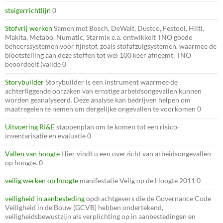
steigerrichtlijn
0
Stofvrij werken
Samen met Bosch, DeWalt, Dustco, Festool, Hilti,
Makita, Metabo, Numatic, Starmix e.a. ontwikkelt TNO goede
beheerssystemen voor fijnstof, zoals stofafzuigsystemen, waarmee de
blootstelling aan deze stoffen tot wel 100 keer afneemt. TNO
beoordeelt (valide 0
Storybuilder
Storybuilder is een instrument waarmee de
achterliggende oorzaken van ernstige arbeidsongevallen kunnen
worden geanalyseerd. Deze analyse kan bedrijven helpen om
maatregelen te nemen om dergelijke ongevallen te voorkomen 0
Uitvoering RI&E
stappenplan om te komen tot een risico-
inventarisatie en evaluatie 0
Vallen van hoogte
Hier vindt u een overzicht van arbeidsongevallen
op hoogte. 0
veilig werken op hoogte
manifestatie Velig op de Hoogte 2011 0
veiligheid in aanbesteding
opdrachtgevers die de Governance Code
Veiligheid in de Bouw (GCVB) hebben ondertekend,
veiligheidsbewustzijn als verplichting op in aanbestedingen en