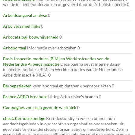
van de inspectieonderzoeken uitgevoerd door de Arbeidsinspectie 0
Arbeidsongeval analyse
0
Arbo verzamel links
0
Arbocatalogi-bouwnijverheid
0
Arboportaal
informatie over arbozaken 0
Basis-inspectie-modules (BIM) en Werkinstructies van de
Nederlandse Arbeidsinspectie
Deze pagina bevat interne Basis-
inspectie-modules (BIM) en Werkinstructies van de Nederlandse
Arbeidsinspectie (NLA). 0
Beroepsziekten
kennisportaal en databank beroepsziekten 0
Brance ARBO brochure
Úitleg Arbo risico’s branch 0
Campagnes voor een gezonde werkplek
0
check Kerndeskundige
Kerndeskundigen voeren binnen hun
aandachtsgebieden in opdracht van organisaties onderzoeken uit,
geven advies en ondersteunen organisaties en medewerkers. Ze zijn
gespecialiseerd in de verschillende gebieden rond preventie, arbo en