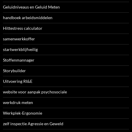
Geluidniveaus en Geluid Meten
handboek arbeidsmiddelen
Hittestress calculator
samenwerkkoffer
startwerkblijfveilig
Stoffenmannager
Storybuilder
Uitvoering RI&E
website voor aanpak psychosociale
werkdruk meten
Werkplek-Ergonomie
zelf inspectie Agressie en Geweld