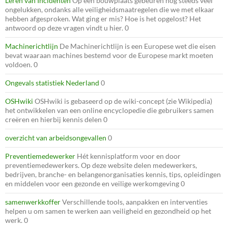
Leren van Incidenten
Op een bouwplaats gebeuren nog steeds veel
ongelukken, ondanks alle veiligheidsmaatregelen die we met elkaar
hebben afgesproken. Wat ging er mis? Hoe is het opgelost? Het
antwoord op deze vragen vindt u hier. 0
Machinerichtlijn
De Machinerichtlijn is een Europese wet die eisen
bevat waaraan machines bestemd voor de Europese markt moeten
voldoen. 0
Ongevals statistiek Nederland
0
OSHwiki
OSHwiki is gebaseerd op de wiki-concept (zie Wikipedia)
het ontwikkelen van een online encyclopedie die gebruikers samen
creëren en hierbij kennis delen 0
overzicht van arbeidsongevallen
0
Preventiemedewerker
Hét kennisplatform voor en door
preventiemedewerkers. Op deze website delen medewerkers,
bedrijven, branche- en belangenorganisaties kennis, tips, opleidingen
en middelen voor een gezonde en veilige werkomgeving 0
samenwerkkoffer
Verschillende tools, aanpakken en interventies
helpen u om samen te werken aan veiligheid en gezondheid op het
werk. 0