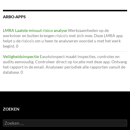
ARBO-APPS
LMRA Laatste minuut risico analyse
Werkzaamheden op de
werkvloer en buiten brengen risico’s met zich mee. Deze LMRA app
helpt u de risico’s om u heen te analyseren voordat u met het werk
begint. 0
Veiligheidsinspectie
Easytoinspect maakt inspecties, controles en
audits eenvoudig. Controleer direct op locatie met deze app. Ontvang
het rapport in de email. Analyseer periodiek alle rapporten vanuit de
database. 0
ZOEKEN
Zoeken
naar: