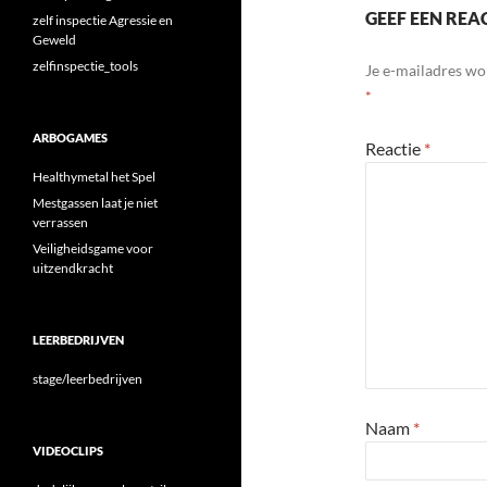
GEEF EEN REA
zelf inspectie Agressie en
Geweld
zelfinspectie_tools
Je e-mailadres wo
*
ARBOGAMES
Reactie
*
Healthymetal het Spel
Mestgassen laat je niet
verrassen
Veiligheidsgame voor
uitzendkracht
LEERBEDRIJVEN
stage/leerbedrijven
Naam
*
VIDEOCLIPS