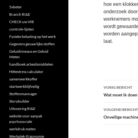
hoe een klokken
5xbeter
onderzoek door 
Branch RI&E
werknemers moe
CHECK uw VIB
wordt gewaarde
controle-lijsten
worden aangep
Fysieke belasting op het werk
laat.
Gegevens gevaarlijke stoffen
Geluidniveaus en Geluid
Meten
handboek arbeidsmiddelen
Hittestress calculator
samenwerkkoffer
Bericht
startwerkblijfveilig
VORIG BERICHT
navigatie
Stoffenmannager
Wat moet ik doen a
Storybuilder
Uitvoering RI&E
VOLGEND BERICHT
website voor aanpak
Onveilige machin
psychosociale
werkdruk meten
Werkplek-Ergonomie