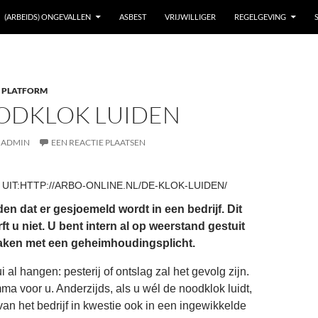
(ARBEIDS) ONGEVALLEN
ASBEST
VRIJWILLIGER
REGELGEVING
 PLATFORM
ODKLOK LUIDEN
ADMIN
EEN REACTIE PLAATSEN
IT:HTTP://ARBO-ONLINE.NL/DE-KLOK-LUIDEN/
lden dat er gesjoemeld wordt in een bedrijf. Dit
t u niet. U bent intern al op weerstand gestuit
maken met een geheimhoudingsplicht.
i al hangen: pesterij of ontslag zal het gevolg zijn.
ma voor u. Anderzijds, als u wél de noodklok luidt,
van het bedrijf in kwestie ook in een ingewikkelde