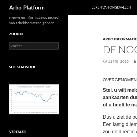
Zoeken
Arbo-Platform
LEREN VAN ONGEVALLEN
Ga
nieuws en informatie op gebied
van arbeidsomstandigheden
naar
de
ZOEKEN
ARBO INFORMATIE
inhoud
Zoeken
DE NO
naar:
11 MEI 2015
SITE STATISTIEK
OVERGENOMEN U
Stel, u wilt me
aankaarten durf
of u heeft te 
Dus u ziet de bu
Een lastig dilem
zou de directie 
VERTALER