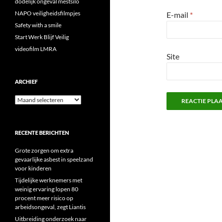
dodelijk ongeval mestsilo
NAPO veiligheidsfilmpjes
E-mail
*
Safety with a smile
Start Werk Blijf Veilig
videofilm LMRA
Site
ARCHIEF
Archief
RECENTE BERICHTEN
Grote zorgen om extra
gevaarlijke asbest in speelzand
voor kinderen
Tijdelijke werknemers met
weinig ervaring lopen 80
procent meer risico op
arbeidsongeval, zegt Liantis
Uitbreiding onderzoek naar