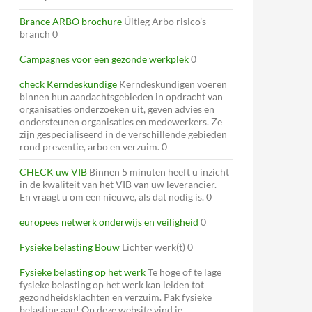
Brance ARBO brochure
Úitleg Arbo risico’s
branch 0
Campagnes voor een gezonde werkplek
0
check Kerndeskundige
Kerndeskundigen voeren
binnen hun aandachtsgebieden in opdracht van
organisaties onderzoeken uit, geven advies en
ondersteunen organisaties en medewerkers. Ze
zijn gespecialiseerd in de verschillende gebieden
rond preventie, arbo en verzuim. 0
CHECK uw VIB
Binnen 5 minuten heeft u inzicht
in de kwaliteit van het VIB van uw leverancier.
En vraagt u om een nieuwe, als dat nodig is. 0
europees netwerk onderwijs en veiligheid
0
Fysieke belasting Bouw
Lichter werk(t) 0
Fysieke belasting op het werk
Te hoge of te lage
fysieke belasting op het werk kan leiden tot
gezondheidsklachten en verzuim. Pak fysieke
belasting aan! Op deze website vind je