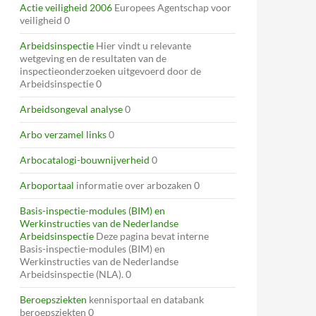
Actie veiligheid 2006
Europees Agentschap voor
veiligheid 0
Arbeidsinspectie
Hier vindt u relevante
wetgeving en de resultaten van de
inspectieonderzoeken uitgevoerd door de
Arbeidsinspectie 0
Arbeidsongeval analyse
0
Arbo verzamel links
0
Arbocatalogi-bouwnijverheid
0
Arboportaal
informatie over arbozaken 0
Basis-inspectie-modules (BIM) en
Werkinstructies van de Nederlandse
Arbeidsinspectie
Deze pagina bevat interne
Basis-inspectie-modules (BIM) en
Werkinstructies van de Nederlandse
Arbeidsinspectie (NLA). 0
Beroepsziekten
kennisportaal en databank
beroepsziekten 0