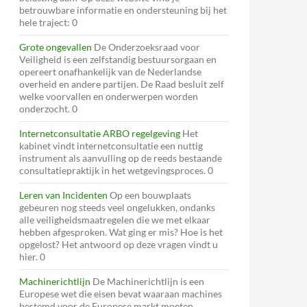
betrouwbare informatie en ondersteuning bij het
hele traject: 0
Grote ongevallen
De Onderzoeksraad voor
Veiligheid is een zelfstandig bestuursorgaan en
opereert onafhankelijk van de Nederlandse
overheid en andere partijen. De Raad besluit zelf
welke voorvallen en onderwerpen worden
onderzocht. 0
Internetconsultatie ARBO regelgeving
Het
kabinet vindt internetconsultatie een nuttig
instrument als aanvulling op de reeds bestaande
consultatiepraktijk in het wetgevingsproces. 0
Leren van Incidenten
Op een bouwplaats
gebeuren nog steeds veel ongelukken, ondanks
alle veiligheidsmaatregelen die we met elkaar
hebben afgesproken. Wat ging er mis? Hoe is het
opgelost? Het antwoord op deze vragen vindt u
hier. 0
Machinerichtlijn
De Machinerichtlijn is een
Europese wet die eisen bevat waaraan machines
bestemd voor de Europese markt moeten