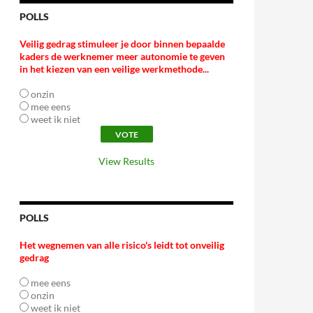
POLLS
Veilig gedrag stimuleer je door binnen bepaalde
kaders de werknemer meer autonomie te geven
in het kiezen van een veilige werkmethode...
onzin
mee eens
weet ik niet
View Results
POLLS
Het wegnemen van alle risico's leidt tot onveilig
gedrag
mee eens
onzin
weet ik niet