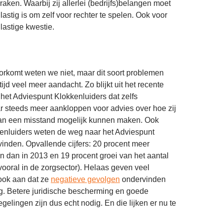
raken. Waarbij zij allerlei (bedrijfs)belangen moet
astig is om zelf voor rechter te spelen. Ook voor
 lastige kwestie.
orkomt weten we niet, maar dit soort problemen
 tijd veel meer aandacht. Zo blijkt uit het recente
 het Adviespunt Klokkenluiders dat zelfs
 steeds meer aankloppen voor advies over hoe zij
van een misstand mogelijk kunnen maken. Ook
kenluiders weten de weg naar het Adviespunt
 vinden. Opvallende cijfers: 20 procent meer
 dan in 2013 en 19 procent groei van het aantal
ooral in de zorgsector). Helaas geven veel
ook aan dat ze
negatieve gevolgen
ondervinden
g. Betere juridische bescherming en goede
gelingen zijn dus echt nodig. En die lijken er nu te