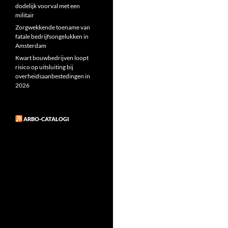
dodelijk voorval met een
militair
Zorgwekkende toename van
fatale bedrijfsongelukken in
Amsterdam
Kwart bouwbedrijven loopt
risico op uitsluiting bij
overheidsaanbestedingen in
2026
ARBO-CATALOGI