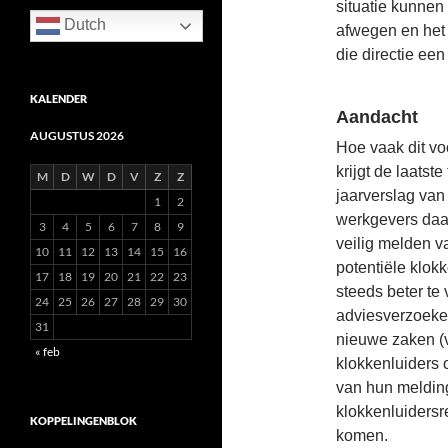
situatie kunnen 
Dutch
afwegen en het l
die directie een
KALENDER
Aandacht
AUGUSTUS 2026
Hoe vaak dit vo
krijgt de laatste
M
D
W
D
V
Z
Z
jaarverslag van
1
2
werkgevers daar
3
4
5
6
7
8
9
veilig melden 
10
11
12
13
14
15
16
potentiële klok
17
18
19
20
21
22
23
steeds beter te
24
25
26
27
28
29
30
adviesverzoeken
31
nieuwe zaken (v
« feb
klokkenluiders 
van hun meldin
klokkenluidersre
KOPPELINGENBLOK
komen.