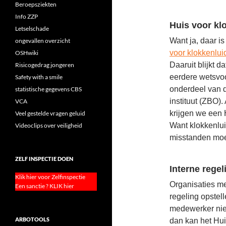
Beroepsziekten
Info ZZP
Huis voor kl
Letselschade
Want ja, daar i
ongevallen overzicht
voor klokkenlui
OSHwiki
Daaruit blijkt d
Risicogedrag jongeren
eerdere wetsvoo
Safety with a smile
onderdeel van 
statistische gegevens CBS
instituut (ZBO).
VCA
krijgen we een 
Veel gestelde vragen geluid
Want klokkenlu
Videoclips over veiligheid
misstanden moet
ZELF INSPECTIE DOEN
Interne regel
Klik hier voor Zelfinspectie
Organisaties m
Een sanctie ? KLIK hier
regeling opstel
medewerker niet
ARBOTOOLS
dan kan het Hu