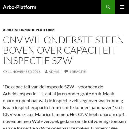
Ga
Zoeken
Arbo-Platform
naar
PRIMAI
de
MENU
inhoud
ARBO INFORMATIE PLATFORM
CNV WIL ONDERSTE STEEN
BOVEN OVER CAPACITEIT
INSPECTIE SZW
11 NOVEMBER 2016
ADMIN
1 REACTIE
"De capaciteit van de Inspectie SZW – voorheen de
Arbeidsinspectie – staat al jaren onder grote druk. Maak
daarom openbaar wat de inspectie zelf zegt over wat er nodig
is aan inspectiecapaciteit om echt te kunnen handhaven", stelt
CNV-voorzitter Maurice Limmen. Het CNV heeft daarom op 1
november een Wob-verzoek gedaan om de uitvoeringstoetsen
van de Inspectie SZW te openbaar te maken. Limmen: "We