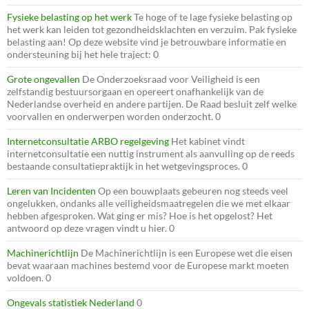
Fysieke belasting op het werk
Te hoge of te lage fysieke belasting op
het werk kan leiden tot gezondheidsklachten en verzuim. Pak fysieke
belasting aan! Op deze website vind je betrouwbare informatie en
ondersteuning bij het hele traject: 0
Grote ongevallen
De Onderzoeksraad voor Veiligheid is een
zelfstandig bestuursorgaan en opereert onafhankelijk van de
Nederlandse overheid en andere partijen. De Raad besluit zelf welke
voorvallen en onderwerpen worden onderzocht. 0
Internetconsultatie ARBO regelgeving
Het kabinet vindt
internetconsultatie een nuttig instrument als aanvulling op de reeds
bestaande consultatiepraktijk in het wetgevingsproces. 0
Leren van Incidenten
Op een bouwplaats gebeuren nog steeds veel
ongelukken, ondanks alle veiligheidsmaatregelen die we met elkaar
hebben afgesproken. Wat ging er mis? Hoe is het opgelost? Het
antwoord op deze vragen vindt u hier. 0
Machinerichtlijn
De Machinerichtlijn is een Europese wet die eisen
bevat waaraan machines bestemd voor de Europese markt moeten
voldoen. 0
Ongevals statistiek Nederland
0