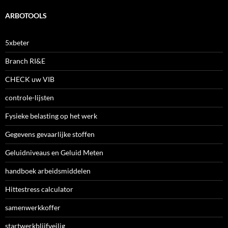
ARBOTOOLS
5xbeter
Branch RI&E
CHECK uw VIB
controle-lijsten
Fysieke belasting op het werk
Gegevens gevaarlijke stoffen
Geluidniveaus en Geluid Meten
handboek arbeidsmiddelen
Hittestress calculator
samenwerkkoffer
startwerkblijfveilig