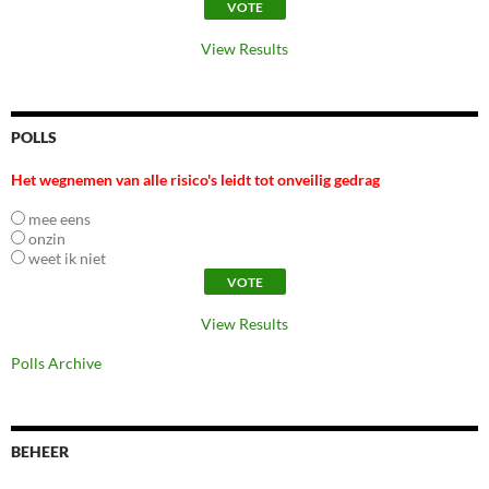
View Results
POLLS
Het wegnemen van alle risico's leidt tot onveilig gedrag
mee eens
onzin
weet ik niet
View Results
Polls Archive
BEHEER