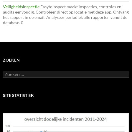
Veiligheidsinspectie
Easytoinspect maakt inspecties, controles en
audits eenvoudig. Controleer direct op locatie met deze app. Ontvang
het rapport in de email. Analyseer periodiek alle rapporten vanuit de
database. 0
ZOEKEN
Zoeken
naar:
SITE STATISTIEK