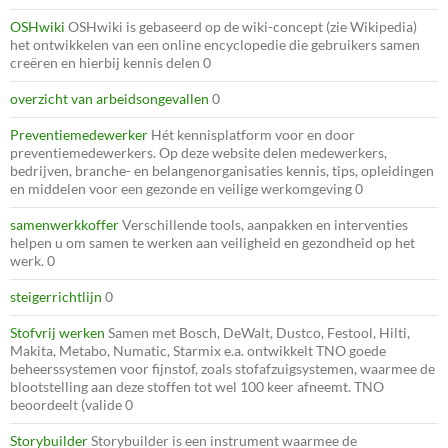
OSHwiki
OSHwiki is gebaseerd op de wiki-concept (zie Wikipedia)
het ontwikkelen van een online encyclopedie die gebruikers samen
creëren en hierbij kennis delen 0
overzicht van arbeidsongevallen
0
Preventiemedewerker
Hét kennisplatform voor en door
preventiemedewerkers. Op deze website delen medewerkers,
bedrijven, branche- en belangenorganisaties kennis, tips, opleidingen
en middelen voor een gezonde en veilige werkomgeving 0
samenwerkkoffer
Verschillende tools, aanpakken en interventies
helpen u om samen te werken aan veiligheid en gezondheid op het
werk. 0
steigerrichtlijn
0
Stofvrij werken
Samen met Bosch, DeWalt, Dustco, Festool, Hilti,
Makita, Metabo, Numatic, Starmix e.a. ontwikkelt TNO goede
beheerssystemen voor fijnstof, zoals stofafzuigsystemen, waarmee de
blootstelling aan deze stoffen tot wel 100 keer afneemt. TNO
beoordeelt (valide 0
Storybuilder
Storybuilder is een instrument waarmee de