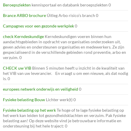
Beroepsziekten
kennisportaal en databank beroepsziekten 0
Brance ARBO brochure
Úitleg Arbo risico’s branch 0
Campagnes voor een gezonde werkplek
0
check Kerndeskundige
Kerndeskundigen voeren binnen hun
aandachtsgebieden in opdracht van organisaties onderzoeken uit,
geven advies en ondersteunen organisaties en medewerkers. Ze zijn
gespecialiseerd in de verschillende gebieden rond preventie, arbo en
verzuim. 0
CHECK uw VIB
Binnen 5 minuten heeft u inzicht in de kwaliteit van
het VIB van uw leverancier. En vraagt u om een nieuwe, als dat nodig
is. 0
europees netwerk onderwijs en veiligheid
0
Fysieke belasting Bouw
Lichter werk(t) 0
Fysieke belasting op het werk
Te hoge of te lage fysieke belasting op
het werk kan leiden tot gezondheidsklachten en verzuim. Pak fysieke
belasting aan! Op deze website vind je betrouwbare informatie en
ondersteuning bij het hele traject: 0