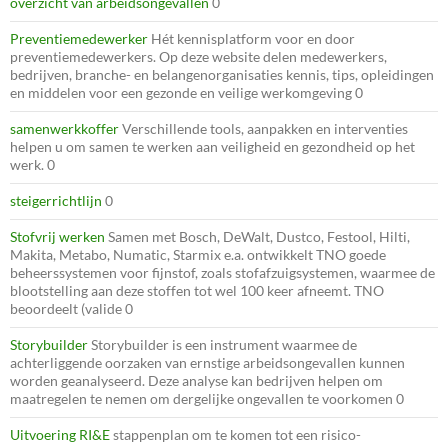
overzicht van arbeidsongevallen
0
Preventiemedewerker
Hét kennisplatform voor en door
preventiemedewerkers. Op deze website delen medewerkers,
bedrijven, branche- en belangenorganisaties kennis, tips, opleidingen
en middelen voor een gezonde en veilige werkomgeving 0
samenwerkkoffer
Verschillende tools, aanpakken en interventies
helpen u om samen te werken aan veiligheid en gezondheid op het
werk. 0
steigerrichtlijn
0
Stofvrij werken
Samen met Bosch, DeWalt, Dustco, Festool, Hilti,
Makita, Metabo, Numatic, Starmix e.a. ontwikkelt TNO goede
beheerssystemen voor fijnstof, zoals stofafzuigsystemen, waarmee de
blootstelling aan deze stoffen tot wel 100 keer afneemt. TNO
beoordeelt (valide 0
Storybuilder
Storybuilder is een instrument waarmee de
achterliggende oorzaken van ernstige arbeidsongevallen kunnen
worden geanalyseerd. Deze analyse kan bedrijven helpen om
maatregelen te nemen om dergelijke ongevallen te voorkomen 0
Uitvoering RI&E
stappenplan om te komen tot een risico-