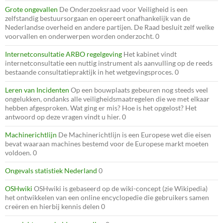
Grote ongevallen
De Onderzoeksraad voor Veiligheid is een
zelfstandig bestuursorgaan en opereert onafhankelijk van de
Nederlandse overheid en andere partijen. De Raad besluit zelf welke
voorvallen en onderwerpen worden onderzocht. 0
Internetconsultatie ARBO regelgeving
Het kabinet vindt
internetconsultatie een nuttig instrument als aanvulling op de reeds
bestaande consultatiepraktijk in het wetgevingsproces. 0
Leren van Incidenten
Op een bouwplaats gebeuren nog steeds veel
ongelukken, ondanks alle veiligheidsmaatregelen die we met elkaar
hebben afgesproken. Wat ging er mis? Hoe is het opgelost? Het
antwoord op deze vragen vindt u hier. 0
Machinerichtlijn
De Machinerichtlijn is een Europese wet die eisen
bevat waaraan machines bestemd voor de Europese markt moeten
voldoen. 0
Ongevals statistiek Nederland
0
OSHwiki
OSHwiki is gebaseerd op de wiki-concept (zie Wikipedia)
het ontwikkelen van een online encyclopedie die gebruikers samen
creëren en hierbij kennis delen 0