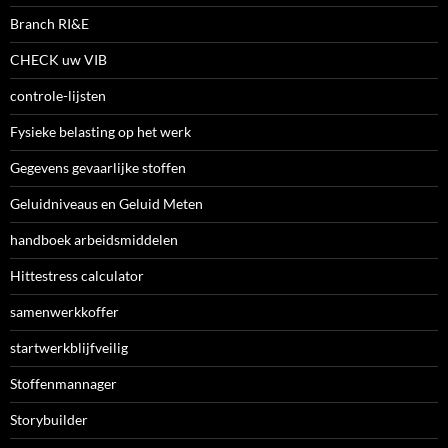
Branch RI&E
CHECK uw VIB
controle-lijsten
Fysieke belasting op het werk
Gegevens gevaarlijke stoffen
Geluidniveaus en Geluid Meten
handboek arbeidsmiddelen
Hittestress calculator
samenwerkkoffer
startwerkblijfveilig
Stoffenmannager
Storybuilder