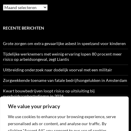
Archief
RECENTE BERICHTEN
Grote zorgen om extra gevaarlijke asbest in speelzand voor kinderen
Tijdelijke werknemers met weinig ervaring lopen 80 procent meer
risico op arbeidsongeval, zegt Liantis
Uitbreiding onderzoek naar dodelijk voorval met een militair
Zorgwekkende toename van fatale bedrijfsongelukken in Amsterdam
Kwart bouwbedrijven loopt risico op uitsluiting bij
overheidsaanbestedingen in 2026
We value your privacy
We use cookies to enhance your browsing experience, serve
ARBO-CATALOGI
personalised ads or content, and analyse our traffic. By
clicking "Accept All", you consent to our use of cookies.