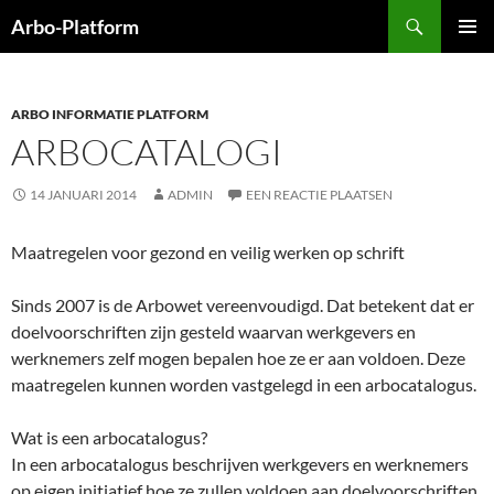
Ga
Zoeken
Arbo-Platform
naar
PRIMAI
de
MENU
inhoud
ARBO INFORMATIE PLATFORM
ARBOCATALOGI
14 JANUARI 2014
ADMIN
EEN REACTIE PLAATSEN
Maatregelen voor gezond en veilig werken op schrift
Sinds 2007 is de Arbowet vereenvoudigd. Dat betekent dat er
doelvoorschriften zijn gesteld waarvan werkgevers en
werknemers zelf mogen bepalen hoe ze er aan voldoen. Deze
maatregelen kunnen worden vastgelegd in een arbocatalogus.
Wat is een arbocatalogus?
In een arbocatalogus beschrijven werkgevers en werknemers
op eigen initiatief hoe ze zullen voldoen aan doelvoorschriften