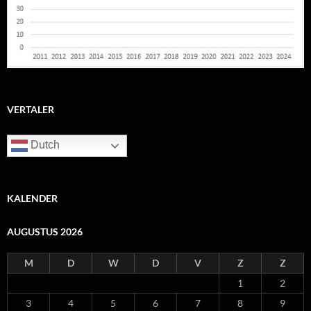
VERTALER
Dutch
KALENDER
AUGUSTUS 2026
M
D
W
D
V
Z
Z
1
2
3
4
5
6
7
8
9