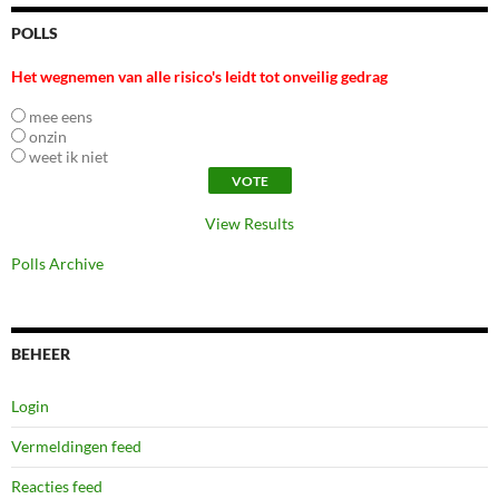
POLLS
Het wegnemen van alle risico's leidt tot onveilig gedrag
mee eens
onzin
weet ik niet
View Results
Polls Archive
BEHEER
Login
Vermeldingen feed
Reacties feed