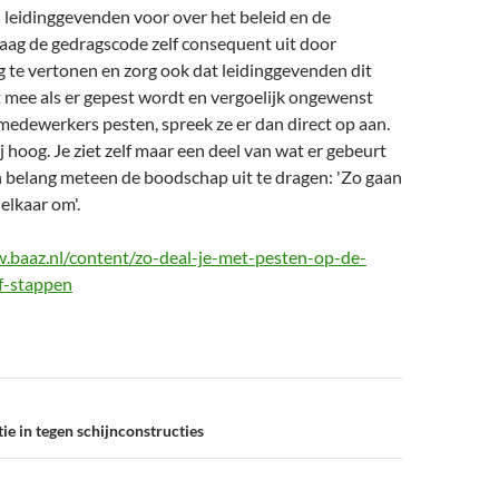
leidinggevenden voor over het beleid en de
aag de gedragscode zelf consequent uit door
 te vertonen en zorg ook dat leidinggevenden dit
 mee als er gepest wordt en vergoelijk ongewenst
 medewerkers pesten, spreek ze er dan direct op aan.
j hoog. Je ziet zelf maar een deel van wat er gebeurt
n belang meteen de boodschap uit te dragen: 'Zo gaan
elkaar om'.
.baaz.nl/content/zo-deal-je-met-pesten-op-de-
jf-stappen
ie in tegen schijnconstructies