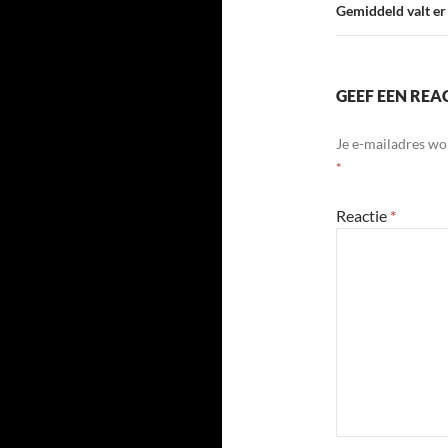
Gemiddeld valt er 
GEEF EEN REA
Je e-mailadres wo
*
Reactie
*