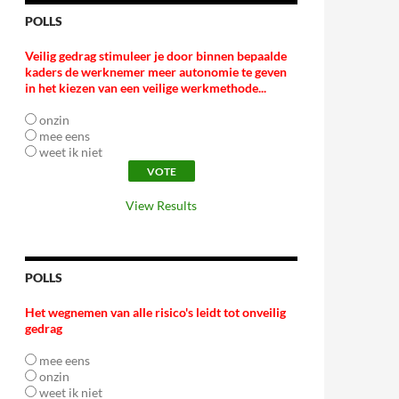
POLLS
Veilig gedrag stimuleer je door binnen bepaalde
kaders de werknemer meer autonomie te geven
in het kiezen van een veilige werkmethode...
onzin
mee eens
weet ik niet
View Results
POLLS
Het wegnemen van alle risico's leidt tot onveilig
gedrag
mee eens
onzin
weet ik niet