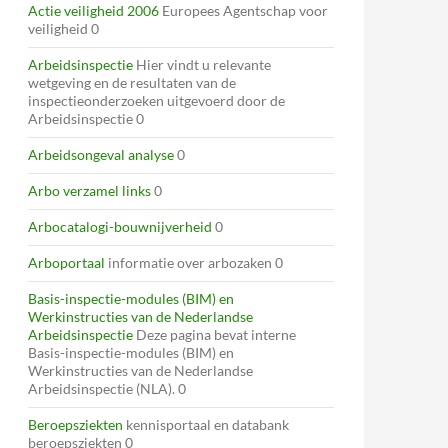
Actie veiligheid 2006
Europees Agentschap voor
veiligheid 0
Arbeidsinspectie
Hier vindt u relevante
wetgeving en de resultaten van de
inspectieonderzoeken uitgevoerd door de
Arbeidsinspectie 0
Arbeidsongeval analyse
0
Arbo verzamel links
0
Arbocatalogi-bouwnijverheid
0
Arboportaal
informatie over arbozaken 0
Basis-inspectie-modules (BIM) en
Werkinstructies van de Nederlandse
Arbeidsinspectie
Deze pagina bevat interne
Basis-inspectie-modules (BIM) en
Werkinstructies van de Nederlandse
Arbeidsinspectie (NLA). 0
Beroepsziekten
kennisportaal en databank
beroepsziekten 0