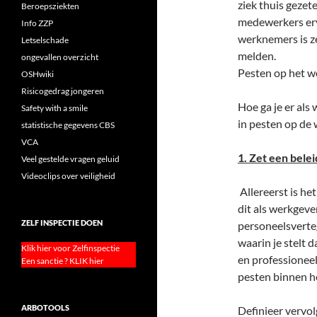
ziek thuis gezet
Beroepsziekten
medewerkers erva
Info ZZP
werknemers is ze
Letselschade
melden.
ongevallen overzicht
Pesten op het we
OSHwiki
Risicogedrag jongeren
Hoe ga je er al
Safety with a smile
in pesten op de w
statistische gegevens CBS
VCA
1. Zet een belei
Veel gestelde vragen geluid
Videoclips over veiligheid
Allereerst is he
dit als werkgev
ZELF INSPECTIE DOEN
personeelsverte
waarin je stelt 
Klik hier voor Zelfinspectie
en professioneel
Een sanctie ? KLIK hier
pesten binnen he
ARBOTOOLS
Definieer vervol