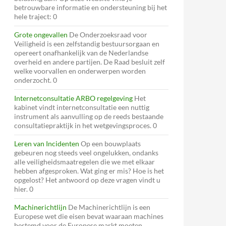
betrouwbare informatie en ondersteuning bij het
hele traject: 0
Grote ongevallen
De Onderzoeksraad voor
Veiligheid is een zelfstandig bestuursorgaan en
opereert onafhankelijk van de Nederlandse
overheid en andere partijen. De Raad besluit zelf
welke voorvallen en onderwerpen worden
onderzocht. 0
Internetconsultatie ARBO regelgeving
Het
kabinet vindt internetconsultatie een nuttig
instrument als aanvulling op de reeds bestaande
consultatiepraktijk in het wetgevingsproces. 0
Leren van Incidenten
Op een bouwplaats
gebeuren nog steeds veel ongelukken, ondanks
alle veiligheidsmaatregelen die we met elkaar
hebben afgesproken. Wat ging er mis? Hoe is het
opgelost? Het antwoord op deze vragen vindt u
hier. 0
Machinerichtlijn
De Machinerichtlijn is een
Europese wet die eisen bevat waaraan machines
bestemd voor de Europese markt moeten