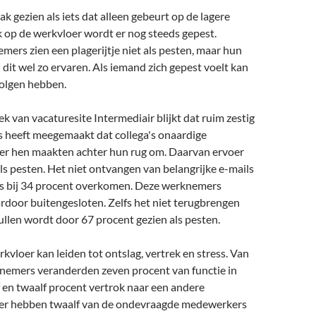
k gezien als iets dat alleen gebeurt op de lagere
 op de werkvloer wordt er nog steeds gepest.
rs zien een plagerijtje niet als pesten, maar hun
 dit wel zo ervaren. Als iemand zich gepest voelt kan
volgen hebben.
k van vacaturesite Intermediair blijkt dat ruim zestig
s heeft meegemaakt dat collega's onaardige
r hen maakten achter hun rug om. Daarvan ervoer
ls pesten. Het niet ontvangen van belangrijke e-mails
s bij 34 procent overkomen. Deze werknemers
rdoor buitengesloten. Zelfs het niet terugbrengen
llen wordt door 67 procent gezien als pesten.
kvloer kan leiden tot ontslag, vertrek en stress. Van
nemers veranderden zeven procent van functie in
f en twaalf procent vertrok naar een andere
er hebben twaalf van de ondevraagde medewerkers