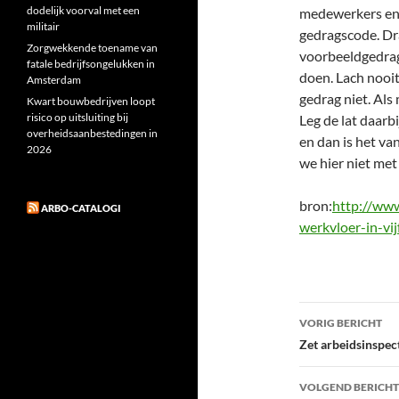
dodelijk voorval met een
medewerkers en 
militair
gedragscode. Dr
Zorgwekkende toename van
voorbeeldgedrag
fatale bedrijfsongelukken in
doen. Lach nooit
Amsterdam
gedrag niet. Als
Kwart bouwbedrijven loopt
risico op uitsluiting bij
Leg de lat daarbi
overheidsaanbestedingen in
en dan is het va
2026
we hier niet met 
bron:
http://www
ARBO-CATALOGI
werkvloer-in-vi
Bericht
VORIG BERICHT
navigatie
Zet arbeidsinspect
VOLGEND BERICHT