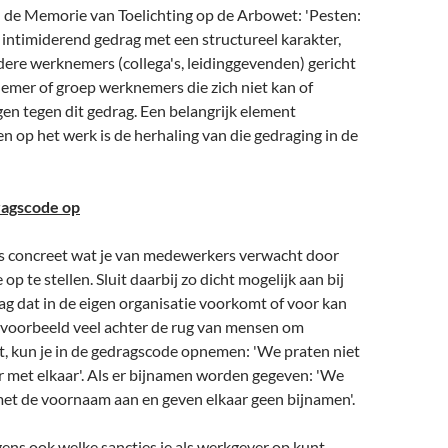
 in de Memorie van Toelichting op de Arbowet: 'Pesten:
intimiderend gedrag met een structureel karakter,
ere werknemers (collega's, leidinggevenden) gericht
emer of groep werknemers die zich niet kan of
en tegen dit gedrag. Een belangrijk element
 op het werk is de herhaling van die gedraging in de
ragscode op
 concreet wat je van medewerkers verwacht door
p te stellen. Sluit daarbij zo dicht mogelijk aan bij
g dat in de eigen organisatie voorkomt of voor kan
ijvoorbeeld veel achter de rug van mensen om
, kun je in de gedragscode opnemen: 'We praten niet
r met elkaar'. Als er bijnamen worden gegeven: 'We
met de voornaam aan en geven elkaar geen bijnamen'.
gens ook welke sancties je als werkgever op kunt