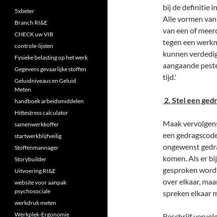
bij de definitie
5xbeter
Alle vormen van 
Branch RI&E
van een of meerd
CHECK uw VIB
tegen een werkn
controle-lijsten
kunnen verdedig
Fysieke belasting op het werk
aangaande pesten
Gegevens gevaarlijke stoffen
tijd.'
Geluidniveaus en Geluid
Meten
2. Stel een ged
handboek arbeidsmiddelen
Hittestress calculator
Maak vervolgens
samenwerkkoffer
een gedragscode o
startwerkblijfveilig
ongewenst gedra
Stoffenmannager
komen. Als er b
Storybuilder
gesproken wordt
Uitvoering RI&E
over elkaar, maa
website voor aanpak
psychosociale
spreken elkaar 
werkdruk meten
Werkplek-Ergonomie
Beschrijf vervol