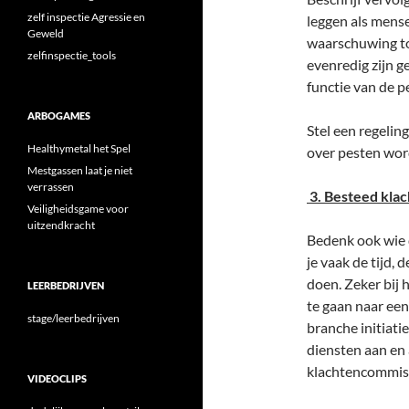
zelf inspectie Agressie en
leggen als mens
Geweld
waarschuwing to
zelfinspectie_tools
evenredig zijn g
functie van de p
ARBOGAMES
Stel een regeli
Healthymetal het Spel
over pesten wo
Mestgassen laat je niet
verrassen
3. Besteed klac
Veiligheidsgame voor
uitzendkracht
Bedenk ook wie 
je vaak de tijd,
doen. Zeker bij 
LEERBEDRIJVEN
te gaan naar een
stage/leerbedrijven
branche initiati
diensten aan en 
klachtencommissi
VIDEOCLIPS