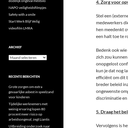
dodelijk ongeval mestsilo
4. Zorg voor op
NAPO veiligheidsfilmpjes
Safety with a smile
Stel een (exter
Start Werk Blijf Veilig
medewerkers di
videofilm LMRA
hen meedenkt ov
een halt toe te 
ARCHIEF
Bedenk ook wie e
zich zou kunnen
Archief
onopgelost confl
kun je dat nog l
RECENTE BERICHTEN
efficiënt om dit
breder beleid i
Grote zorgen om extra
ongewenste omga
gevaarlijke asbest in speelzand
voor kinderen
discriminatie en
Tijdelijke werknemers met
weinig ervaring lopen 80
5. Draag het bel
procent meer risico op
arbeidsongeval, zegt Liantis
Vervolgens is het
Uitbreiding onderzoek naar