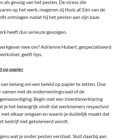
en als gevolg van het pesten. De stress die
ren op het werk, reageren zij thuis af. Eén van de
lfs ontslagen nadat hij het pesten aan zijn baas
rk heeft dus serieuze gevolgen.
s werkgever mee om? Adrienne Hubert, gespecialiseerd
erkvloer, geeft tips.
d op papier
t van belang om een beleid op papier te zetten. Doe
er samen met de ondernemingsraad of de
genwoordiging. Begin met een intentieverklaring
dat je het belangrijk vindt dat werknemers respectvol
 met elkaar omgaan en waarin je duidelijk maakt dat
t bedrijf niet getolereerd wordt.
gens wat je onder pesten verstaat. Sluit daarbij aan