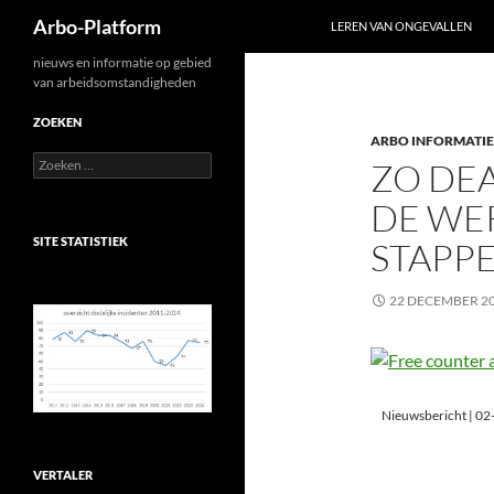
Zoeken
Arbo-Platform
LEREN VAN ONGEVALLEN
Ga
nieuws en informatie op gebied
van arbeidsomstandigheden
naar
de
ZOEKEN
ARBO INFORMATIE
inhoud
Zoeken
ZO DEA
naar:
DE WER
SITE STATISTIEK
STAPP
22 DECEMBER 2
Nieuwsbericht |
02
VERTALER