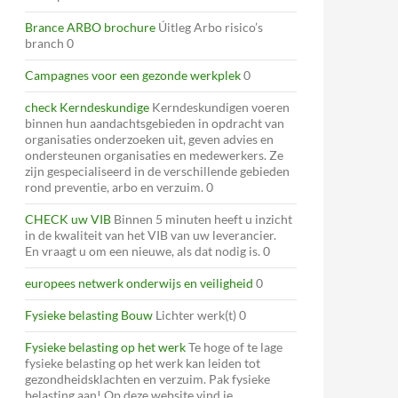
Brance ARBO brochure
Úitleg Arbo risico’s
branch 0
Campagnes voor een gezonde werkplek
0
check Kerndeskundige
Kerndeskundigen voeren
binnen hun aandachtsgebieden in opdracht van
organisaties onderzoeken uit, geven advies en
ondersteunen organisaties en medewerkers. Ze
zijn gespecialiseerd in de verschillende gebieden
rond preventie, arbo en verzuim. 0
CHECK uw VIB
Binnen 5 minuten heeft u inzicht
in de kwaliteit van het VIB van uw leverancier.
En vraagt u om een nieuwe, als dat nodig is. 0
europees netwerk onderwijs en veiligheid
0
Fysieke belasting Bouw
Lichter werk(t) 0
Fysieke belasting op het werk
Te hoge of te lage
fysieke belasting op het werk kan leiden tot
gezondheidsklachten en verzuim. Pak fysieke
belasting aan! Op deze website vind je