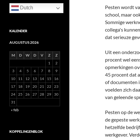
Pesten wordt vaa
Dutch
school, maar ook
Sommige werkneme
collega's kunnen
KALENDER
dat serieuze ge
AUGUSTUS 2026
Uit een onderzoe
M
D
W
D
V
Z
Z
procent wel een
1
2
opmerkingen ove
3
4
5
6
7
8
9
45 procent dat a
10
11
12
13
14
15
16
of documenten i
17
18
19
20
21
22
23
voelden zich daa
24
25
26
27
28
29
30
van geleende spu
31
« feb
Pesten op de wer
de gepeste werk
hetzelfde bedrij
KOPPELINGENBLOK
werkgever. Verd