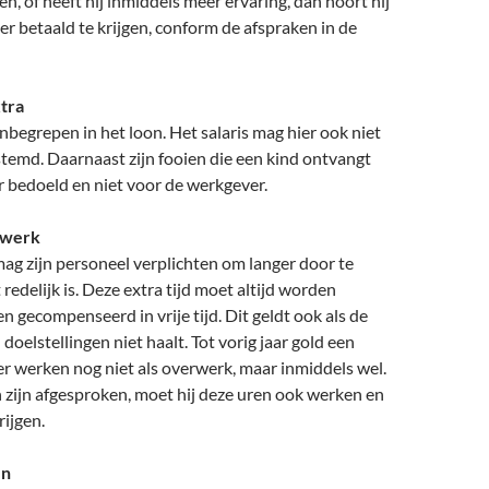
en, of heeft hij inmiddels meer ervaring, dan hoort hij
r betaald te krijgen, conform de afspraken in de
xtra
inbegrepen in het loon. Het salaris mag hier ook niet
temd. Daarnaast zijn fooien die een kind ontvangt
 bedoeld en niet voor de werkgever.
rwerk
ag zijn personeel verplichten om langer door te
redelijk is. Deze extra tijd moet altijd worden
n gecompenseerd in vrije tijd. Dit geldt ook als de
doelstellingen niet haalt. Tot vorig jaar gold een
er werken nog niet als overwerk, maar inmiddels wel.
n zijn afgesproken, moet hij deze uren ook werken en
rijgen.
en