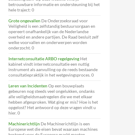
betrouwbare informatie en ondersteuning bij het
hele traject: 0
Grote ongevallen
De Onderzoeksraad voor
Veiligheid is een zelfstandig bestuursorgaan en
opereert onafhankelijk van de Nederlandse
overheid en andere partijen. De Raad besluit zelf
welke voorvallen en onderwerpen worden
onderzocht. 0
Internetconsultatie ARBO regelgeving
Het
kabinet vindt internetconsultatie een nuttig
instrument als aanvulling op de reeds bestaande
consultatiepraktijk in het wetgevingsproces. 0
Leren van Incidenten
Op een bouwplaats
gebeuren nog steeds veel ongelukken, ondanks
alle veiligheidsmaatregelen die we met elkaar
hebben afgesproken. Wat ging er mis? Hoe is het
opgelost? Het antwoord op deze vragen vindt u
hier. 0
Machinerichtlijn
De Machinerichtlijn is een
Europese wet die eisen bevat waaraan machines
bestemd voor de Europese markt moeten