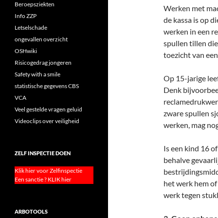
Beroepsziekten
Werken met mach
Info ZZP
de kassa is op di
Letselschade
werken in een re
ongevallen overzicht
spullen tillen di
OSHwiki
toezicht van een
Risicogedrag jongeren
Safety with a smile
Op 15-jarige lee
statistische gegevens CBS
Denk bijvoorbee
VCA
reclamedrukwerk
Veel gestelde vragen geluid
zware spullen s
Videoclips over veiligheid
werken, mag nog 
Is een kind 16 of
ZELF INSPECTIE DOEN
behalve gevaarli
Klik hier voor Zelfinspectie
bestrijdingsmid
Een sanctie ? KLIK hier
het werk hem of
werk tegen stukl
ARBOTOOLS