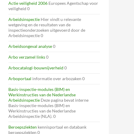
Actie veiligheid 2006
Europees Agentschap voor
veiligheid 0
Arbeidsinspectie
Hier vindt u relevante
wetgeving en de resultaten van de
inspectieonderzoeken uitgevoerd door de
Arbeidsinspectie 0
Arbeidsongeval analyse
0
Arbo verzamel links
0
Arbocatalogi-bouwnijverheid
0
Arboportaal
informatie over arbozaken 0
Basis-inspectie-modules (BIM) en
Werkinstructies van de Nederlandse
Arbeidsinspectie
Deze pagina bevat interne
Basis-inspectie-modules (BIM) en
Werkinstructies van de Nederlandse
Arbeidsinspectie (NLA). 0
Beroepsziekten
kennisportaal en databank
beroepsziekten 0