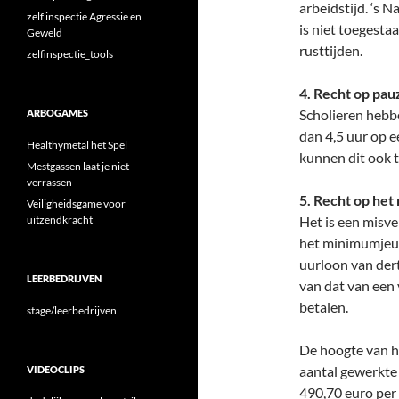
arbeidstijd. ‘s
zelf inspectie Agressie en
is niet toegesta
Geweld
rusttijden.
zelfinspectie_tools
4. Recht op pau
Scholieren hebbe
ARBOGAMES
dan 4,5 uur op e
Healthymetal het Spel
kunnen dit ook t
Mestgassen laat je niet
verrassen
5. Recht op het
Veiligheidsgame voor
uitzendkracht
Het is een misve
het minimumjeugd
uurloon van derti
LEERBEDRIJVEN
van dat van een 
betalen.
stage/leerbedrijven
De hoogte van h
aantal gewerkte 
VIDEOCLIPS
490,70 euro per