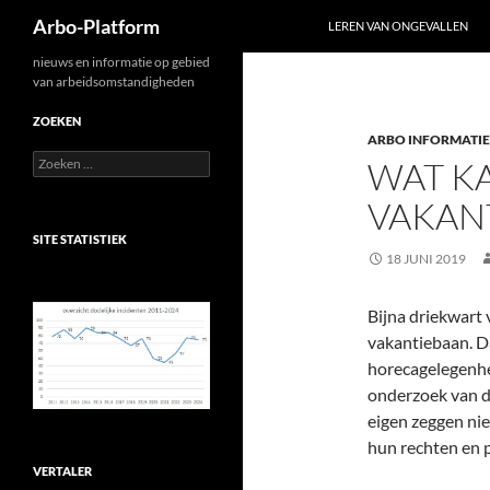
Zoeken
Arbo-Platform
LEREN VAN ONGEVALLEN
Ga
nieuws en informatie op gebied
van arbeidsomstandigheden
naar
de
ZOEKEN
ARBO INFORMATIE
inhoud
Zoeken
WAT K
naar:
VAKAN
SITE STATISTIEK
18 JUNI 2019
Bijna driekwart 
vakantiebaan. Da
horecagelegenhe
onderzoek van d
eigen zeggen ni
hun rechten en p
VERTALER