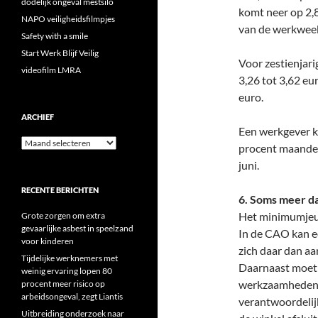
dodelijk ongeval mestsilo
komt neer op 2,8
NAPO veiligheidsfilmpjes
van de werkweek 
Safety with a smile
Start Werk Blijf Veilig
Voor zestienjar
videofilm LMRA
3,26 tot 3,62 eu
euro.
ARCHIEF
Een werkgever k
Archief
procent maandeli
juni.
RECENTE BERICHTEN
6. Soms meer d
Het minimumjeug
Grote zorgen om extra
gevaarlijke asbest in speelzand
In de CAO kan e
voor kinderen
zich daar dan a
Tijdelijke werknemers met
Daarnaast moet h
weinig ervaring lopen 80
werkzaamheden. 
procent meer risico op
arbeidsongeval, zegt Liantis
verantwoordelij
Uitbreiding onderzoek naar