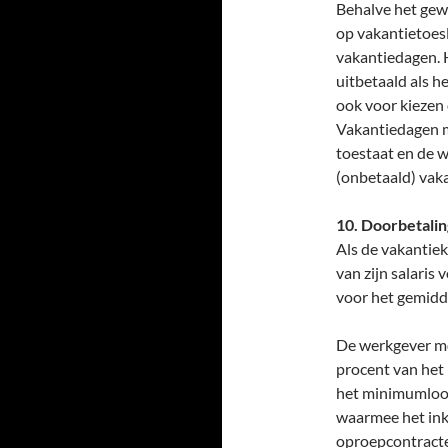
Behalve het gew
op vakantietoes
vakantiedagen. 
uitbetaald als h
ook voor kiezen 
Vakantiedagen m
toestaat en de 
(onbetaald) vak
10. Doorbetaling
Als de vakantiek
van zijn salaris
voor het gemidd
De werkgever mo
procent van het
het minimumloon
waarmee het in
oproepcontracte