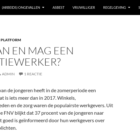
(ARBEIDS) ONGEVALLEN
ASBEST
VRIJWILLIGER
REGELGEVING
 PLATFORM
AN EN MAG EEN
TIEWERKER?
ADMIN
1 REACTIE
van de jongeren heeft in de zomerperiode een
t is iets meer dan in 2017. Winkels,
den en de zorg waren de populairste werkgevers. Uit
e FNV blijkt dat 37 procent van de jongeren naar
et goed is geïnformeerd door hun werkgevers over
lichten.