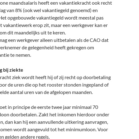
one maandsalaris heeft een vakantiekracht ook recht
lag van 8% (ook wel vakantiegeld genoemd) en
Het opgebouwde vakantiegeld wordt meestal pas
et vakantiewerk erop zit, maar een werkgever kan er
om dit maandelijks uit te keren.
ag een werkgever alleen uitbetalen als de CAO dat
werknemer de gelegenheid heeft gekregen om
antie te nemen.
 bij ziekte
racht ziek wordt heeft hij of zij recht op doorbetaling
 voor de uren die op het rooster stonden ingepland of
elde aantal uren van de afgelopen maanden.
et in principe de eerste twee jaar minimaal 70
 loon doorbetalen. Zakt het inkomen hierdoor onder
, dan kan hij een aanvullende uitkering aanvragen,
komen wordt aangevuld tot het minimumloon. Voor
n gelden andere regels.