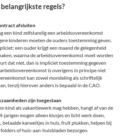
 belangrijkste regels?
ontract afsluiten
ag een kind zelfstandig een arbeidsovereenkomst
ngere kinderen moeten de ouders toestemming geven.
xpliciet: een ouder krijgt een maand de gelegenheid
maken, waarna de arbeidsovereenkomst moet worden
urt dat niet, dan is impliciet toestemming gegeven
e arbeidsovereenkomst is overigens in principe niet
vereenkomst kan zowel mondeling als schriftelijk
, tenzij hierover anders is bepaald in de CAO.
rkzaamheden zijn toegestaan
en kind als vakantiewerk mag hebben, hangt af van de
14-jarigen mogen alleen klusjes en licht werk doen,
 betaalde karweitjes in huis, fruit plukken, helpen bij
 folders of huis-aan-huisbladen bezorgen.