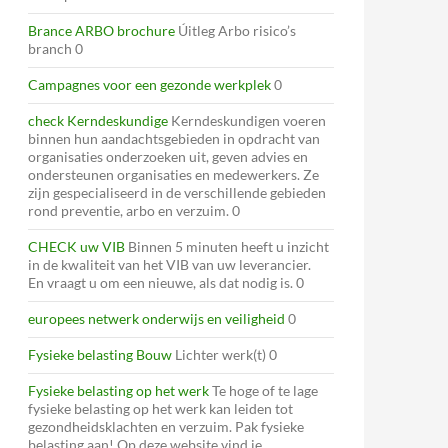
Brance ARBO brochure
Úitleg Arbo risico’s
branch 0
Campagnes voor een gezonde werkplek
0
check Kerndeskundige
Kerndeskundigen voeren
binnen hun aandachtsgebieden in opdracht van
organisaties onderzoeken uit, geven advies en
ondersteunen organisaties en medewerkers. Ze
zijn gespecialiseerd in de verschillende gebieden
rond preventie, arbo en verzuim. 0
CHECK uw VIB
Binnen 5 minuten heeft u inzicht
in de kwaliteit van het VIB van uw leverancier.
En vraagt u om een nieuwe, als dat nodig is. 0
europees netwerk onderwijs en veiligheid
0
Fysieke belasting Bouw
Lichter werk(t) 0
Fysieke belasting op het werk
Te hoge of te lage
fysieke belasting op het werk kan leiden tot
gezondheidsklachten en verzuim. Pak fysieke
belasting aan! Op deze website vind je