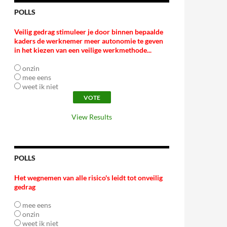
POLLS
Veilig gedrag stimuleer je door binnen bepaalde
kaders de werknemer meer autonomie te geven
in het kiezen van een veilige werkmethode...
onzin
mee eens
weet ik niet
View Results
POLLS
Het wegnemen van alle risico's leidt tot onveilig
gedrag
mee eens
onzin
weet ik niet