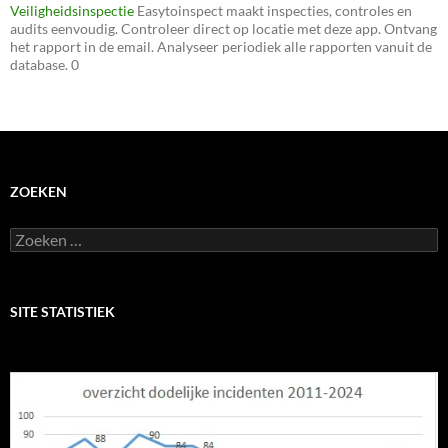
Veiligheidsinspectie
Easytoinspect maakt inspecties, controles en
audits eenvoudig. Controleer direct op locatie met deze app. Ontvang
het rapport in de email. Analyseer periodiek alle rapporten vanuit de
database. 0
ZOEKEN
Zoeken
naar:
SITE STATISTIEK