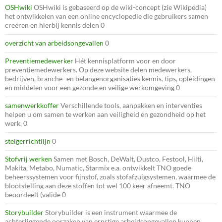
OSHwiki
OSHwiki is gebaseerd op de wiki-concept (zie Wikipedia)
het ontwikkelen van een online encyclopedie die gebruikers samen
creëren en hierbij kennis delen 0
overzicht van arbeidsongevallen
0
Preventiemedewerker
Hét kennisplatform voor en door
preventiemedewerkers. Op deze website delen medewerkers,
bedrijven, branche- en belangenorganisaties kennis, tips, opleidingen
en middelen voor een gezonde en veilige werkomgeving 0
samenwerkkoffer
Verschillende tools, aanpakken en interventies
helpen u om samen te werken aan veiligheid en gezondheid op het
werk. 0
steigerrichtlijn
0
Stofvrij werken
Samen met Bosch, DeWalt, Dustco, Festool, Hilti,
Makita, Metabo, Numatic, Starmix e.a. ontwikkelt TNO goede
beheerssystemen voor fijnstof, zoals stofafzuigsystemen, waarmee de
blootstelling aan deze stoffen tot wel 100 keer afneemt. TNO
beoordeelt (valide 0
Storybuilder
Storybuilder is een instrument waarmee de
achterliggende oorzaken van ernstige arbeidsongevallen kunnen