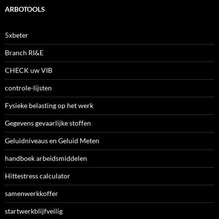
ARBOTOOLS
5xbeter
Branch RI&E
CHECK uw VIB
controle-lijsten
Fysieke belasting op het werk
Gegevens gevaarlijke stoffen
Geluidniveaus en Geluid Meten
handboek arbeidsmiddelen
Hittestress calculator
samenwerkkoffer
startwerkblijfveilig