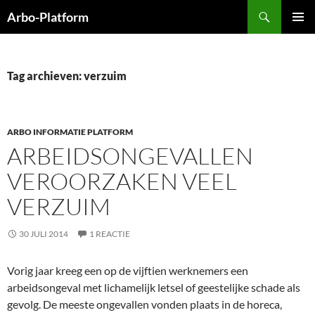
Ga
Zoeken
Arbo-Platform
naar
PRIMAI
de
MENU
inhoud
Tag archieven: verzuim
ARBO INFORMATIE PLATFORM
ARBEIDSONGEVALLEN
VEROORZAKEN VEEL
VERZUIM
30 JULI 2014
1 REACTIE
Vorig jaar kreeg een op de vijftien werknemers een
arbeidsongeval met lichamelijk letsel of geestelijke schade als
gevolg. De meeste ongevallen vonden plaats in de horeca,