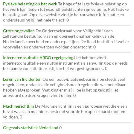
Fysieke belasting op het werk
Te hoge of te lage fysieke belasting op
het werk kan leiden tot gezondheidsklachten en verzuim. Pak fysieke
belasting aan! Op deze website vind je betrouwbare informatie en
ondersteuning bij het hele traject: 0
Grote ongevallen
De Onderzoeksraad voor Veiligheid is een
zelfstandig bestuursorgaan en opereert onafhankelijk van de
Nederlandse overheid en andere partijen. De Raad besluit zelf welke
voorvallen en onderwerpen worden onderzocht. 0
Internetconsultatie ARBO regelgeving
Het kabinet vindt
internetconsultatie een nuttig instrument als aanvulling op de reeds
bestaande consultatiepraktijk in het wetgevingsproces. 0
Leren van Incidenten
Op een bouwplaats gebeuren nog steeds veel
ongelukken, ondanks alle veiligheidsmaatregelen die we met elkaar
hebben afgesproken. Wat ging er mis? Hoe is het opgelost? Het
antwoord op deze vragen vindt u hier. 0
Machinerichtlijn
De Machinerichtlijn is een Europese wet die eisen
bevat waaraan machines bestemd voor de Europese markt moeten
voldoen. 0
Ongevals statistiek Nederland
0