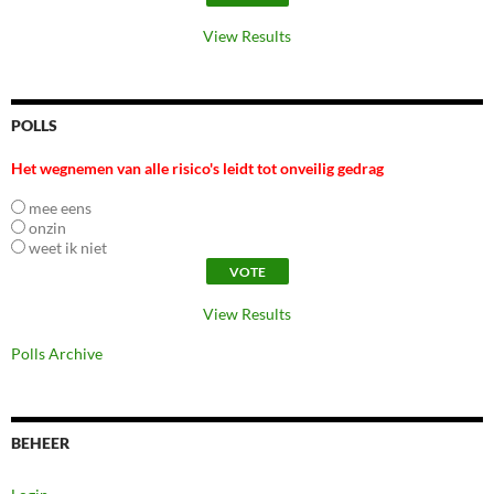
View Results
POLLS
Het wegnemen van alle risico's leidt tot onveilig gedrag
mee eens
onzin
weet ik niet
View Results
Polls Archive
BEHEER