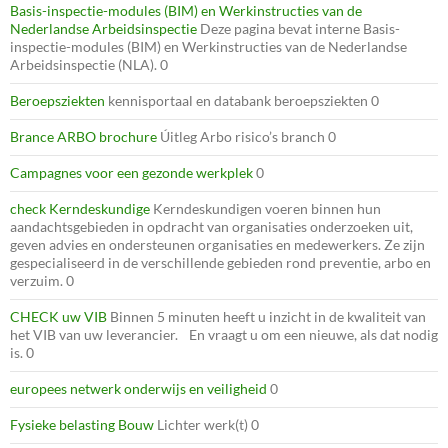
Basis-inspectie-modules (BIM) en Werkinstructies van de
Nederlandse Arbeidsinspectie
Deze pagina bevat interne Basis-
inspectie-modules (BIM) en Werkinstructies van de Nederlandse
Arbeidsinspectie (NLA). 0
Beroepsziekten
kennisportaal en databank beroepsziekten 0
Brance ARBO brochure
Úitleg Arbo risico’s branch 0
Campagnes voor een gezonde werkplek
0
check Kerndeskundige
Kerndeskundigen voeren binnen hun
aandachtsgebieden in opdracht van organisaties onderzoeken uit,
geven advies en ondersteunen organisaties en medewerkers. Ze zijn
gespecialiseerd in de verschillende gebieden rond preventie, arbo en
verzuim. 0
CHECK uw VIB
Binnen 5 minuten heeft u inzicht in de kwaliteit van
het VIB van uw leverancier. En vraagt u om een nieuwe, als dat nodig
is. 0
europees netwerk onderwijs en veiligheid
0
Fysieke belasting Bouw
Lichter werk(t) 0