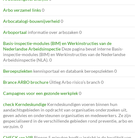
Arbo verzamel links
0
Arbocatalogi-bouwnijverheid
0
Arboportaal
informatie over arbozaken 0
Basis-inspectie-modules (BIM) en Werkinstructies van de
Nederlandse Arbeidsinspectie
Deze pagina bevat interne Basis-
inspectie-modules (BIM) en Werkinstructies van de Nederlandse
Arbeidsinspectie (NLA). 0
Beroepsziekten
kennisportaal en databank beroepsziekten 0
Brance ARBO brochure
Úitleg Arbo risico’s branch 0
Campagnes voor een gezonde werkplek
0
check Kerndeskundige
Kerndeskundigen voeren binnen hun
aandachtsgebieden in opdracht van organisaties onderzoeken uit,
geven advies en ondersteunen organisaties en medewerkers. Ze zijn
gespecialiseerd in de verschillende gebieden rond preventie, arbo en
verzuim. 0
CHECK uw VIB
Binnen 5 minuten heeft u inzicht in de kwaliteit van