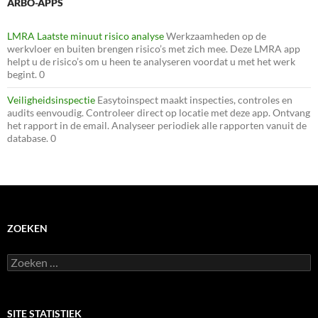
ARBO-APPS
LMRA Laatste minuut risico analyse
Werkzaamheden op de
werkvloer en buiten brengen risico’s met zich mee. Deze LMRA app
helpt u de risico’s om u heen te analyseren voordat u met het werk
begint. 0
Veiligheidsinspectie
Easytoinspect maakt inspecties, controles en
audits eenvoudig. Controleer direct op locatie met deze app. Ontvang
het rapport in de email. Analyseer periodiek alle rapporten vanuit de
database. 0
ZOEKEN
Zoeken
naar:
SITE STATISTIEK