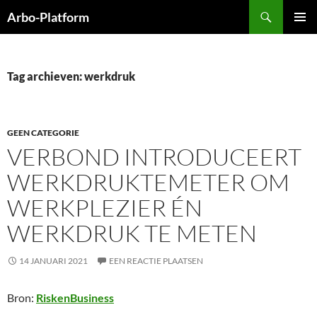
Ga
Zoeken
Arbo-Platform
naar
PRIMAI
de
MENU
inhoud
Tag archieven: werkdruk
GEEN CATEGORIE
VERBOND INTRODUCEERT
WERKDRUKTEMETER OM
WERKPLEZIER ÉN
WERKDRUK TE METEN
14 JANUARI 2021
EEN REACTIE PLAATSEN
Bron:
RiskenBusiness