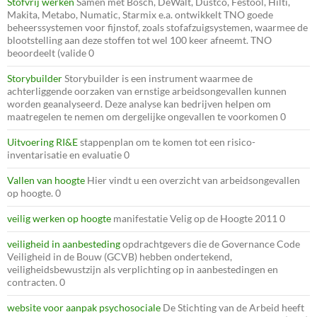
Stofvrij werken
Samen met Bosch, DeWalt, Dustco, Festool, Hilti,
Makita, Metabo, Numatic, Starmix e.a. ontwikkelt TNO goede
beheerssystemen voor fijnstof, zoals stofafzuigsystemen, waarmee de
blootstelling aan deze stoffen tot wel 100 keer afneemt. TNO
beoordeelt (valide 0
Storybuilder
Storybuilder is een instrument waarmee de
achterliggende oorzaken van ernstige arbeidsongevallen kunnen
worden geanalyseerd. Deze analyse kan bedrijven helpen om
maatregelen te nemen om dergelijke ongevallen te voorkomen 0
Uitvoering RI&E
stappenplan om te komen tot een risico-
inventarisatie en evaluatie 0
Vallen van hoogte
Hier vindt u een overzicht van arbeidsongevallen
op hoogte. 0
veilig werken op hoogte
manifestatie Velig op de Hoogte 2011 0
veiligheid in aanbesteding
opdrachtgevers die de Governance Code
Veiligheid in de Bouw (GCVB) hebben ondertekend,
veiligheidsbewustzijn als verplichting op in aanbestedingen en
contracten. 0
website voor aanpak psychosociale
De Stichting van de Arbeid heeft