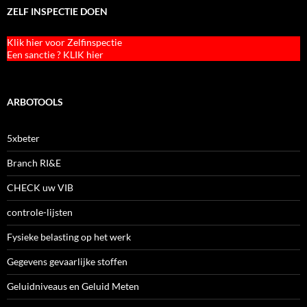
ZELF INSPECTIE DOEN
Klik hier voor Zelfinspectie
Een sanctie ? KLIK hier
ARBOTOOLS
5xbeter
Branch RI&E
CHECK uw VIB
controle-lijsten
Fysieke belasting op het werk
Gegevens gevaarlijke stoffen
Geluidniveaus en Geluid Meten