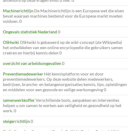
antwoord op deze vragen vindt u hier. 0
Machinerichtlijn
De Machinerichtlijn is een Europese wet die eisen
bevat waaraan machines bestemd voor de Europese markt moeten
voldoen. 0
Ongevals statistiek Nederland
0
OSHwiki
OSHwiki is gebaseerd op de wiki-concept (zie Wikipedia)
het ontwikkelen van een online encyclopedie die gebruikers samen
creëren en hierbij kennis delen 0
overzicht van arbeidsongevallen
0
Preventiemedewerker
Hét kennisplatform voor en door
preventiemedewerkers. Op deze website delen medewerkers,
bedrijven, branche- en belangenorganisaties kennis, tips, opleidingen
en middelen voor een gezonde en veilige werkomgeving 0
samenwerkkoffer
Verschillende tools, aanpakken en interventies
helpen u om samen te werken aan veiligheid en gezondheid op het
werk. 0
steigerrichtlijn
0