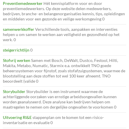
Preventiemedewerker
Hét kennisplatform voor en door
preventiemedewerkers. Op deze website delen medewerkers,
bedrijven, branche- en belangenorganisaties kennis, tips, opleidingen
en middelen voor een gezonde en veilige werkomgeving 0
samenwerkkoffer
Verschillende tools, aanpakken en interventies
helpen u om samen te werken aan veiligheid en gezondheid op het
werk. 0
steigerrichtlijn
0
Stofvrij werken
Samen met Bosch, DeWalt, Dustco, Festool, Hilti,
Makita, Metabo, Numatic, Starmix e.a. ontwikkelt TNO goede
beheerssystemen voor fijnstof, zoals stofafzuigsystemen, waarmee de
blootstelling aan deze stoffen tot wel 100 keer afneemt. TNO
beoordeelt (valide 0
Storybuilder
Storybuilder is een instrument waarmee de
achterliggende oorzaken van ernstige arbeidsongevallen kunnen
worden geanalyseerd. Deze analyse kan bedrijven helpen om
maatregelen te nemen om dergelijke ongevallen te voorkomen 0
Uitvoering RI&E
stappenplan om te komen tot een risico-
inventarisatie en evaluatie 0