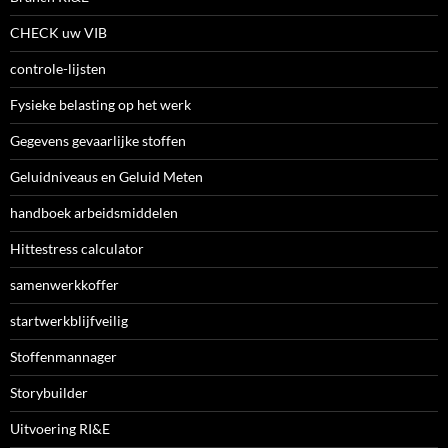
CHECK uw VIB
controle-lijsten
Fysieke belasting op het werk
Gegevens gevaarlijke stoffen
Geluidniveaus en Geluid Meten
handboek arbeidsmiddelen
Hittestress calculator
samenwerkkoffer
startwerkblijfveilig
Stoffenmannager
Storybuilder
Uitvoering RI&E