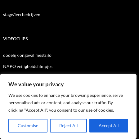
stage/leerbedrijven
VIDEOCLIPS
dodelijk ongeval mestsilo
NAPO veiligheidsfilmpjes
Safety with a smile
We value your privacy
Start Werk Blijf Veilig
We use cookies to enhance your browsing experience, serve
videofilm LMRA
personalised ads or content, and analyse our traffic. By
clicking "Accept All", you consent to our use of cookies.
ARCHIEF
Customise
Reject All
Accept All
Archief