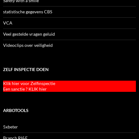
Safety with a smile
statistische gegevens CBS
VCA
Veel gestelde vragen geluid
Videoclips over veiligheid
ZELF INSPECTIE DOEN
Klik hier voor Zelfinspectie
Een sanctie ? KLIK hier
ARBOTOOLS
5xbeter
Branch RI&E