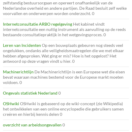
zelfstandig bestuursorgaan en opereert onafhankelijk van de
Nederlandse overheid en andere partijen. De Raad besluit zelf welke
voorvallen en onderwerpen worden onderzocht. 0
Internetconsultatie ARBO regelgeving
Het kabinet vindt
internetconsultatie een nuttig instrument als aanvulling op de reeds
bestaande consultatiepraktijk in het wetgevingsproces. 0
Leren van Incidenten
Op een bouwplaats gebeuren nog steeds veel
ongelukken, ondanks alle veiligheidsmaatregelen die we met elkaar
hebben afgesproken. Wat ging er mis? Hoe is het opgelost? Het
antwoord op deze vragen vindt u hier. 0
Machinerichtlijn
De Machinerichtlijn is een Europese wet die eisen
bevat waaraan machines bestemd voor de Europese markt moeten
voldoen. 0
Ongevals statistiek Nederland
0
OSHwiki
OSHwiki is gebaseerd op de wiki-concept (zie Wikipedia)
het ontwikkelen van een online encyclopedie die gebruikers samen
creëren en hierbij kennis delen 0
overzicht van arbeidsongevallen
0