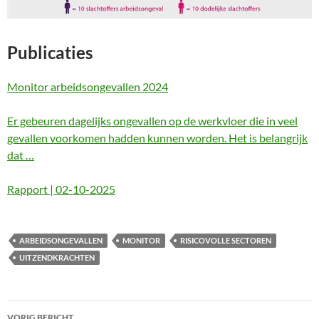
Publicaties
Monitor arbeidsongevallen 2024
Er gebeuren dagelijks ongevallen op de werkvloer die in veel
gevallen voorkomen hadden kunnen worden. Het is belangrijk
dat …
Rapport | 02-10-2025
ARBEIDSONGEVALLEN
MONITOR
RISICOVOLLE SECTOREN
UITZENDKRACHTEN
Bericht
VORIG BERICHT