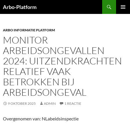
Ga
Zoeken
Arbo-Platform
naar
PRIMAI
de
MENU
inhoud
ARBO INFORMATIE PLATFORM
MONITOR
ARBEIDSONGEVALLEN
2024: UITZENDKRACHTEN
RELATIEF VAAK
BETROKKEN BIJ
ARBEIDSONGEVAL
9 OKTOBER 2025
ADMIN
1 REACTIE
Overgenomen van: NLabeidsinspectie