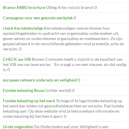
Brance ARBO brochure
Úitleg Arbo risico’s branch 0
Campagnes voor een gezonde werkplek
0
check Kerndeskundige
Kerndeskundigen voeren binnen hun
aandachtsgebieden in opdracht van organisaties onderzoeken uit,
geven advies en ondersteunen organisaties en medewerkers. Ze zijn
gespecialiseerd in de verschillende gebieden rond preventie, arbo en
verzuim. 0
CHECK uw VIB
Binnen 5 minuten heeft u inzicht in de kwaliteit van
het VIB van uw leverancier. En vraagt u om een nieuwe, als dat nodig
is. 0
europees netwerk onderwijs en veiligheid
0
Fysieke belasting Bouw
Lichter werk(t) 0
Fysieke belasting op het werk
Te hoge of te lage fysieke belasting op
het werk kan leiden tot gezondheidsklachten en verzuim. Pak fysieke
belasting aan! Op deze website vind je betrouwbare informatie en
ondersteuning bij het hele traject: 0
Grote ongevallen
De Onderzoeksraad voor Veiligheid is een