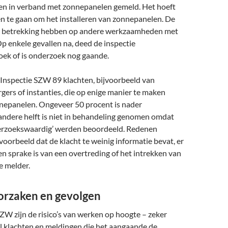
en in verband met zonnepanelen gemeld. Het hoeft
een te gaan om het installeren van zonnepanelen. De
k betrekking hebben op andere werkzaamheden met
 enkele gevallen na, deed de inspectie
ek of is onderzoek nog gaande.
 Inspectie SZW 89 klachten, bijvoorbeeld van
ers of instanties, die op enige manier te maken
epanelen. Ongeveer 50 procent is nader
andere helft is niet in behandeling genomen omdat
nderzoekswaardig’ werden beoordeeld. Redenen
jvoorbeeld dat de klacht te weinig informatie bevat, er
n sprake is van een overtreding of het intrekken van
e melder.
rzaken en gevolgen
ZW zijn de risico’s van werken op hoogte – zeker
al klachten en meldingen die het aangaande de