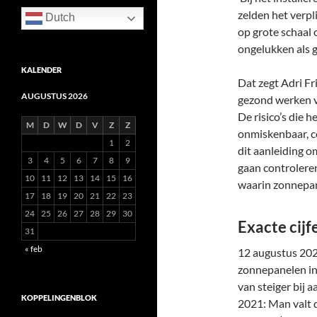
zelden het verpli
Dutch
op grote schaal
ongelukken als g
KALENDER
Dat zegt Adri Fri
AUGUSTUS 2026
gezond werken v
De risico’s die 
M
D
W
D
V
Z
Z
onmiskenbaar, c
1
2
dit aanleiding o
3
4
5
6
7
8
9
gaan controlere
10
11
12
13
14
15
16
waarin zonnepa
17
18
19
20
21
22
23
24
25
26
27
28
29
30
Exacte cijf
31
« feb
12 augustus 202
zonnepanelen in
van steiger bij 
KOPPELINGENBLOK
2021: Man valt d