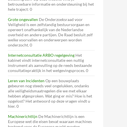
betrouwbare informatie en ondersteuning bij het
hele traject: 0
Grote ongevallen
De Onderzoeksraad voor
Veiligheid is een zelfstandig bestuursorgaan en
opereert onafhankelijk van de Nederlandse
overheid en andere partijen. De Raad besluit zelf
welke voorvallen en onderwerpen worden
onderzocht. 0
Internetconsultatie ARBO regelgeving
Het
kabinet vindt internetconsultatie een nuttig
instrument als aanvulling op de reeds bestaande
consultatiepraktijk in het wetgevingsproces. 0
Leren van Incidenten
Op een bouwplaats
gebeuren nog steeds veel ongelukken, ondanks
alle veiligheidsmaatregelen die we met elkaar
hebben afgesproken. Wat ging er mis? Hoe is het
opgelost? Het antwoord op deze vragen vindt u
hier. 0
Machinerichtlijn
De Machinerichtlijn is een
Europese wet die eisen bevat waaraan machines
bestemd voor de Europese markt moeten