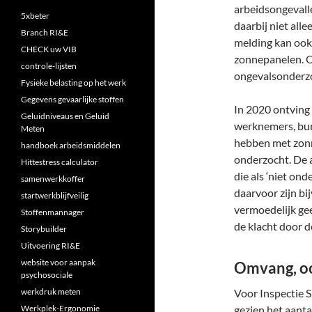
arbeidsongevall
5xbeter
daarbij niet all
Branch RI&E
melding kan oo
CHECK uw VIB
zonnepanelen. Op
controle-lijsten
ongevalsonderzo
Fysieke belasting op het werk
Gegevens gevaarlijke stoffen
In 2020 ontving
Geluidniveaus en Geluid
werknemers, burg
Meten
hebben met zonn
handboek arbeidsmiddelen
onderzocht. De 
Hittestress calculator
die als ‘niet o
samenwerkkoffer
daarvoor zijn bi
startwerkblijfveilig
vermoedelijk gee
Stoffenmannager
de klacht door d
Storybuilder
Uitvoering RI&E
website voor aanpak
Omvang, oo
psychosociale
werkdruk meten
Voor Inspectie S
Werkplek-Ergonomie
gezien het aant