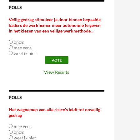
POLLS
Veilig gedrag stimuleer je door binnen bepaalde
kaders de werknemer meer autonomie te geven
in het kiezen van een veilige werkmethode...
onzin
mee eens
weet ik niet
View Results
POLLS
Het wegnemen van alle risico's leidt tot onveilig
gedrag
mee eens
onzin
weet ik niet