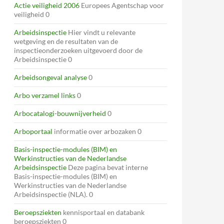
Actie veiligheid 2006
Europees Agentschap voor
veiligheid 0
Arbeidsinspectie
Hier vindt u relevante
wetgeving en de resultaten van de
inspectieonderzoeken uitgevoerd door de
Arbeidsinspectie 0
Arbeidsongeval analyse
0
Arbo verzamel links
0
Arbocatalogi-bouwnijverheid
0
Arboportaal
informatie over arbozaken 0
Basis-inspectie-modules (BIM) en
Werkinstructies van de Nederlandse
Arbeidsinspectie
Deze pagina bevat interne
Basis-inspectie-modules (BIM) en
Werkinstructies van de Nederlandse
Arbeidsinspectie (NLA). 0
Beroepsziekten
kennisportaal en databank
beroepsziekten 0