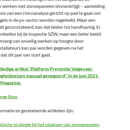
en werken met zonnepanelen binnenkrijgt – aanleiding
asis van een risicoanalyse gericht op pad te gaan om
regels in de pv-sector worden nageleefd. Waar een
t geconstateerd, kan dat leiden tot handhaving. Er
rmbellen bij de Inspectie SZW, maar een beter beeld
vang van onveilig werken op hoogte door
tallateurs kan pas worden gegeven na het
dat dit jaar van start gaat.
lledige artikel ‘Platform Preventie Valgevaar:
igheidseisen massaal genegeerd’’ in de juni 2021-
r Magazine.
onge Baas
rmatie en gerelateerde artikelen zijn:
ische strategie bij het plaatsen van zonnepanelen