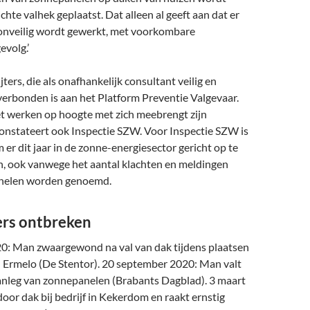
chte valhek geplaatst. Dat alleen al geeft aan dat er
 onveilig wordt gewerkt, met voorkombare
evolg.’
jters, die als onafhankelijk consultant veilig en
erbonden is aan het Platform Preventie Valgevaar.
het werken op hoogte met zich meebrengt zijn
onstateert ook Inspectie SZW. Voor Inspectie SZW is
m er dit jaar in de zonne-energiesector gericht op te
n, ook vanwege het aantal klachten en meldingen
nelen worden genoemd.
ers ontbreken
0: Man zwaargewond na val van dak tijdens plaatsen
 Ermelo (De Stentor). 20 september 2020: Man valt
aanleg van zonnepanelen (Brabants Dagblad). 3 maart
oor dak bij bedrijf in Kekerdom en raakt ernstig