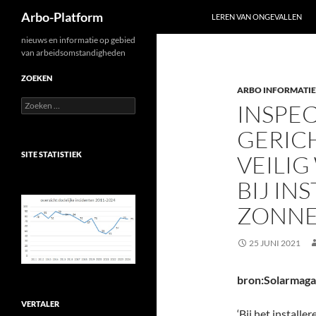
Zoeken
Arbo-Platform
LEREN VAN ONGEVALLEN
Ga
nieuws en informatie op gebied
van arbeidsomstandigheden
naar
de
ZOEKEN
ARBO INFORMATIE
inhoud
Zoeken
INSPEC
naar:
GERIC
SITE STATISTIEK
VEILI
BIJ IN
ZONNE
25 JUNI 2021
bron:Solarmaga
VERTALER
‘Bij het install