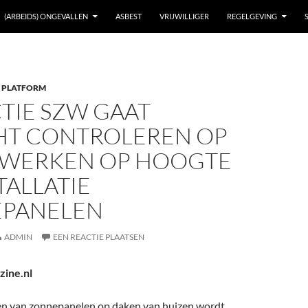
(ARBEIDS) ONGEVALLEN
ASBEST
VRIJWILLIGER
REGELGEVING
 PLATFORM
TIE SZW GAAT
HT CONTROLEREN OP
G WERKEN OP HOOGTE
STALLATIE
PANELEN
ADMIN
EEN REACTIE PLAATSEN
zine.nl
eren van zonnepanelen op daken van huizen wordt