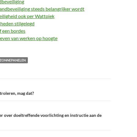
ndbeveiliging
ndbeveiliging steeds belangrijker wordt
eiligheid ook per Wattpiek
eden stilgelegd
 een bordes
 leven van werken op hoogte
ZONNEPANELEN
roleren, mag dat?
r over doeltreffende voorlichting en instructie aan de