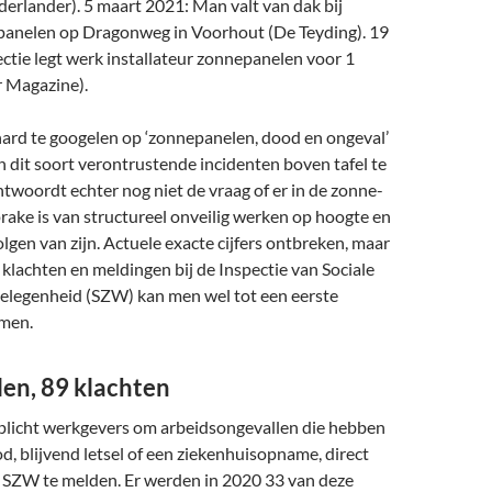
erlander). 5 maart 2021: Man valt van dak bij
panelen op Dragonweg in Voorhout (De Teyding). 19
ectie legt werk installateur zonnepanelen voor 1
r Magazine).
hard te googelen op ‘zonnepanelen, dood en ongeval’
 dit soort verontrustende incidenten boven tafel te
ntwoordt echter nog niet de vraag of er in de zonne-
rake is van structureel onveilig werken op hoogte en
lgen van zijn. Actuele exacte cijfers ontbreken, maar
klachten en meldingen bij de Inspectie van Sociale
legenheid (SZW) kan men wel tot een eerste
omen.
len, 89 klachten
licht werkgevers om arbeidsongevallen die hebben
od, blijvend letsel of een ziekenhuisopname, direct
e SZW te melden. Er werden in 2020 33 van deze