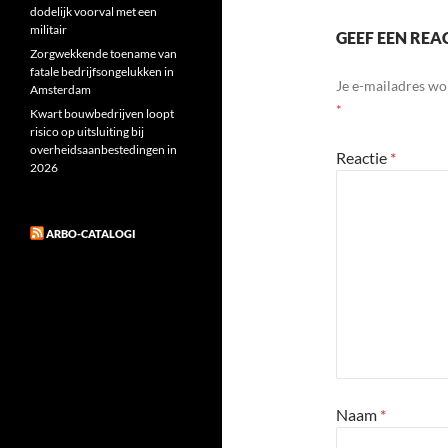
dodelijk voorval met een
militair
GEEF EEN REA
Zorgwekkende toename van
fatale bedrijfsongelukken in
Je e-mailadres wo
Amsterdam
*
Kwart bouwbedrijven loopt
risico op uitsluiting bij
overheidsaanbestedingen in
Reactie
*
2026
ARBO-CATALOGI
Naam
*