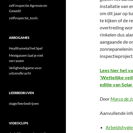
zelf inspectie Agressie en
installatie van 
Geweld
om dit jaar op b
zelfinspectie_tools
te kijken of de 
overtreding word
rinkelen dus ala
ARBOGAMES
aangaande de om
Healthymetal het Spel
zonnepanelenins
Mestgassen laat je niet
inspectieproject 
verrassen
Veiligheidsgame voor
Lees hier het vo
uitzendkracht
‘Wettelijke veil
editie van Sola
LEERBEDRIJVEN
Door
Marco de J
stage/leerbedrijven
Aanvullende info
VIDEOCLIPS
Arbeidshygien