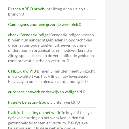
Brance ARBO brochure
Úitleg Arbo risico’s
branch 0
Campagnes voor een gezonde werkplek
0
check Kerndeskundige
Kerndeskundigen voeren
binnen hun aandachtsgebieden in opdracht van
organisaties onderzoeken uit, geven advies en
ondersteunen organisaties en medewerkers. Ze
zijn gespecialiseerd in de verschillende gebieden
rond preventie, arbo en verzuim. 0
CHECK uw VIB
Binnen 5 minuten heeft u inzicht
in de kwaliteit van het VIB van uw leverancier.
En vraagt u om een nieuwe, als dat nodig is. 0
europees netwerk onderwijs en veiligheid
0
Fysieke belasting Bouw
Lichter werk(t) 0
Fysieke belasting op het werk
Te hoge of te lage
fysieke belasting op het werk kan leiden tot
gezondheidsklachten en verzuim. Pak fysieke
belasting aan! Op deze website vind je