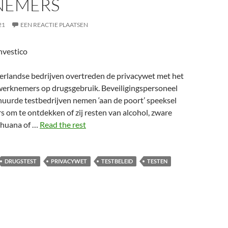
NEMERS
21
EEN REACTIE PLAATSEN
nvestico
landse bedrijven overtreden de privacywet met het
werknemers op drugsgebruik. Beveiligingspersoneel
huurde testbedrijven nemen ‘aan de poort’ speeksel
s om te ontdekken of zij resten van alcohol, zware
ihuana of …
Read the rest
DRUGSTEST
PRIVACYWET
TESTBELEID
TESTEN