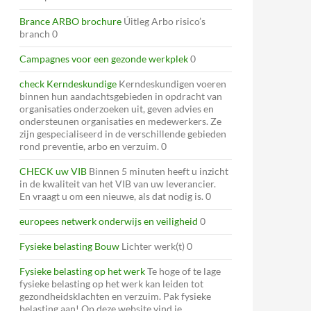
Brance ARBO brochure
Úitleg Arbo risico’s
branch 0
Campagnes voor een gezonde werkplek
0
check Kerndeskundige
Kerndeskundigen voeren
binnen hun aandachtsgebieden in opdracht van
organisaties onderzoeken uit, geven advies en
ondersteunen organisaties en medewerkers. Ze
zijn gespecialiseerd in de verschillende gebieden
rond preventie, arbo en verzuim. 0
CHECK uw VIB
Binnen 5 minuten heeft u inzicht
in de kwaliteit van het VIB van uw leverancier.
En vraagt u om een nieuwe, als dat nodig is. 0
europees netwerk onderwijs en veiligheid
0
Fysieke belasting Bouw
Lichter werk(t) 0
Fysieke belasting op het werk
Te hoge of te lage
fysieke belasting op het werk kan leiden tot
gezondheidsklachten en verzuim. Pak fysieke
belasting aan! Op deze website vind je