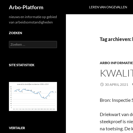
Zoeken
Arbo-Platform
LEREN VAN ONGEVALLEN
Ga
nieuws en informatie op gebied
van arbeidsomstandigheden
naar
de
ZOEKEN
inhoud
Tag archieven: 
Zoeken
naar:
ARBO INFORMATIE
SITE STATISTIEK
KWALIT
30 APRIL 2021
Bron: Inspectie
Driekwart van de
steekproef is n
na toetsing. De 
VERTALER