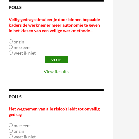
POLLS
Veilig gedrag stimuleer je door binnen bepaalde
kaders de werknemer meer autonomie te geven
in het kiezen van een veilige werkmethode...
onzin
mee eens
weet ik niet
View Results
POLLS
Het wegnemen van alle risico's leidt tot onveilig
gedrag
mee eens
onzin
weet ik niet