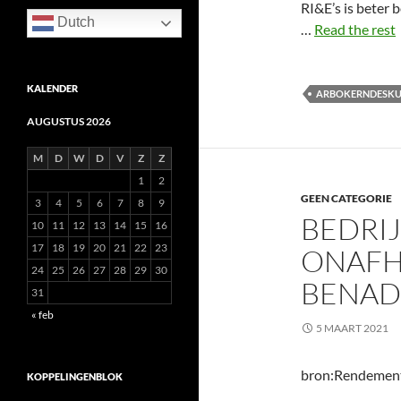
RI&E’s is beter
Dutch
…
Read the rest
KALENDER
ARBOKERNDESKU
AUGUSTUS 2026
M
D
W
D
V
Z
Z
1
2
GEEN CATEGORIE
3
4
5
6
7
8
9
BEDRIJ
10
11
12
13
14
15
16
17
18
19
20
21
22
23
ONAFH
24
25
26
27
28
29
30
BENAD
31
« feb
5 MAART 2021
bron:Rendemen
KOPPELINGENBLOK