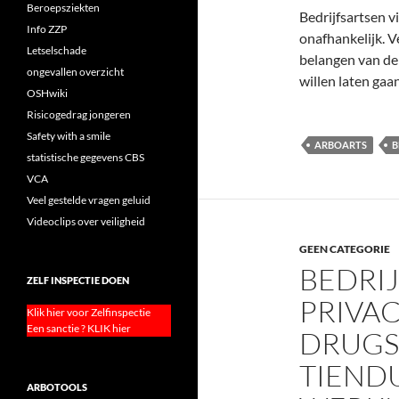
Beroepsziekten
Bedrijfsartsen v
Info ZZP
onafhankelijk. V
Letselschade
belangen van de
ongevallen overzicht
willen laten gaan
OSHwiki
Risicogedrag jongeren
Safety with a smile
ARBOARTS
B
statistische gegevens CBS
VCA
Veel gestelde vragen geluid
Videoclips over veiligheid
GEEN CATEGORIE
BEDRI
ZELF INSPECTIE DOEN
PRIVA
Klik hier voor Zelfinspectie
Een sanctie ? KLIK hier
DRUGS
TIEND
ARBOTOOLS