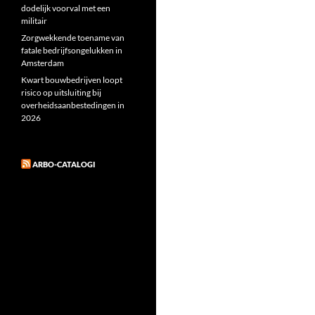
dodelijk voorval met een
militair
Zorgwekkende toename van
fatale bedrijfsongelukken in
Amsterdam
Kwart bouwbedrijven loopt
risico op uitsluiting bij
overheidsaanbestedingen in
2026
ARBO-CATALOGI