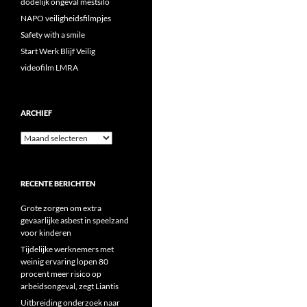
dodelijk ongeval mestsilo
NAPO veiligheidsfilmpjes
Safety with a smile
Start Werk Blijf Veilig
videofilm LMRA
ARCHIEF
Archief
RECENTE BERICHTEN
Grote zorgen om extra
gevaarlijke asbest in speelzand
voor kinderen
Tijdelijke werknemers met
weinig ervaring lopen 80
procent meer risico op
arbeidsongeval, zegt Liantis
Uitbreiding onderzoek naar