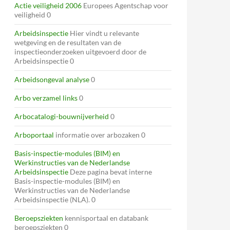
Actie veiligheid 2006
Europees Agentschap voor
veiligheid 0
Arbeidsinspectie
Hier vindt u relevante
wetgeving en de resultaten van de
inspectieonderzoeken uitgevoerd door de
Arbeidsinspectie 0
Arbeidsongeval analyse
0
Arbo verzamel links
0
Arbocatalogi-bouwnijverheid
0
Arboportaal
informatie over arbozaken 0
Basis-inspectie-modules (BIM) en
Werkinstructies van de Nederlandse
Arbeidsinspectie
Deze pagina bevat interne
Basis-inspectie-modules (BIM) en
Werkinstructies van de Nederlandse
Arbeidsinspectie (NLA). 0
Beroepsziekten
kennisportaal en databank
beroepsziekten 0