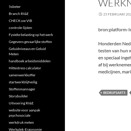
WERK
5xbeter
Branch RI&E
25 FEBRUARI 20
CHECK uw VIB
controle-lijsten
bron:platform-I
Fysieke belasting op het werk
Gegevens gevaarlijke stoffen
Honderden Neder
Geluidniveaus en Geluid
testen van hun 
Meten
en speciaal inge
handboek arbeidsmiddelen
af bij werknemer
Hittestress calculator
medicijnen, mar
samenwerkkoffer
startwerkblijfveilig
Stoffenmannager
BEDRIJFSARTS
Storybuilder
Uitvoering RI&E
website voor aanpak
psychosociale
werkdruk meten
Werkplek-Ergonomie