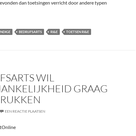
 bevonden dan toetsingen verricht door andere typen
NDIGE
BEDRIJFSARTS
RI&E
TOETSEN RI&E
FSARTS WIL
ANKELIJKHEID GRAAG
RUKKEN
EEN REACTIE PLAATSEN
tOnline