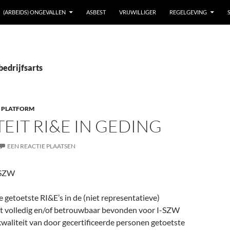
(ARBEIDS) ONGEVALLEN
ASBEST
VRIJWILLIGER
REGELGEVING
bedrijfsarts
 PLATFORM
EIT RI&E IN GEDING
EEN REACTIE PLAATSEN
 SZW
 getoetste RI&E’s in de (niet representatieve)
iet volledig en/of betrouwbaar bevonden voor I-SZW
kwaliteit van door gecertificeerde personen getoetste