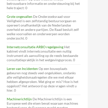
betrouwbare informatie en ondersteuning bij het
hele traject: 0
Grote ongevallen
De Onderzoeksraad voor
Veiligheid is een zelfstandig bestuursorgaan en
opereert onafhankelijk van de Nederlandse
overheid en andere partijen. De Raad besluit zelf
welke voorvallen en onderwerpen worden
onderzocht. 0
Internetconsultatie ARBO regelgeving
Het
kabinet vindt internetconsultatie een nuttig
instrument als aanvulling op de reeds bestaande
consultatiepraktijk in het wetgevingsproces. 0
Leren van Incidenten
Op een bouwplaats
gebeuren nog steeds veel ongelukken, ondanks
alle veiligheidsmaatregelen die we met elkaar
hebben afgesproken. Wat ging er mis? Hoe is het
opgelost? Het antwoord op deze vragen vindt u
hier. 0
Machinerichtlijn
De Machinerichtlijn is een
Europese wet die eisen bevat waaraan machines
bestemd voor de Europese markt moeten