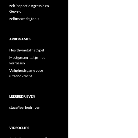
zelf inspectie Agressie en
Geweld
zelfinspectie_tools
ARBOGAMES
Healthymetal het Spel
Mestgassen laat je niet
verrassen
Veiligheidsgame voor
uitzendkracht
LEERBEDRIJVEN
stage/leerbedrijven
VIDEOCLIPS