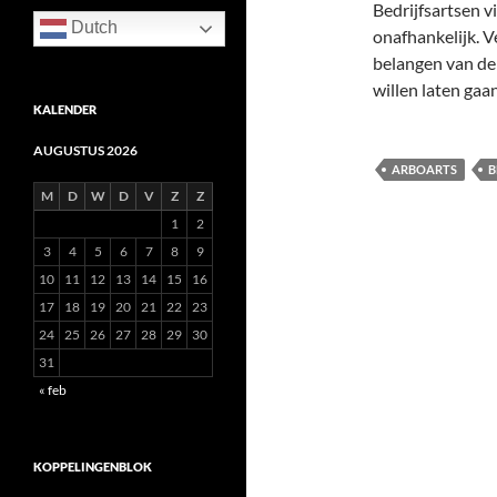
Bedrijfsartsen v
Dutch
onafhankelijk. V
belangen van de
willen laten gaan
KALENDER
AUGUSTUS 2026
ARBOARTS
B
M
D
W
D
V
Z
Z
1
2
3
4
5
6
7
8
9
10
11
12
13
14
15
16
17
18
19
20
21
22
23
24
25
26
27
28
29
30
31
« feb
KOPPELINGENBLOK