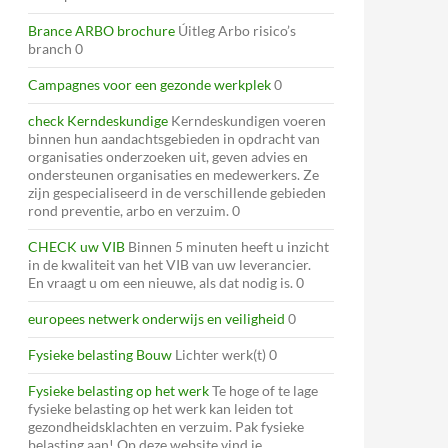
Brance ARBO brochure
Úitleg Arbo risico’s
branch 0
Campagnes voor een gezonde werkplek
0
check Kerndeskundige
Kerndeskundigen voeren
binnen hun aandachtsgebieden in opdracht van
organisaties onderzoeken uit, geven advies en
ondersteunen organisaties en medewerkers. Ze
zijn gespecialiseerd in de verschillende gebieden
rond preventie, arbo en verzuim. 0
CHECK uw VIB
Binnen 5 minuten heeft u inzicht
in de kwaliteit van het VIB van uw leverancier.
En vraagt u om een nieuwe, als dat nodig is. 0
europees netwerk onderwijs en veiligheid
0
Fysieke belasting Bouw
Lichter werk(t) 0
Fysieke belasting op het werk
Te hoge of te lage
fysieke belasting op het werk kan leiden tot
gezondheidsklachten en verzuim. Pak fysieke
belasting aan! Op deze website vind je