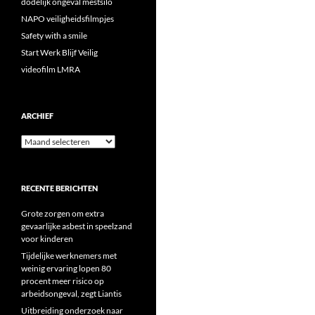
dodelijk ongeval mestsilo
NAPO veiligheidsfilmpjes
Safety with a smile
Start Werk Blijf Veilig
videofilm LMRA
ARCHIEF
Archief
RECENTE BERICHTEN
Grote zorgen om extra
gevaarlijke asbest in speelzand
voor kinderen
Tijdelijke werknemers met
weinig ervaring lopen 80
procent meer risico op
arbeidsongeval, zegt Liantis
Uitbreiding onderzoek naar