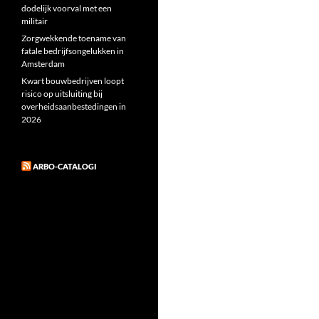
dodelijk voorval met een
militair
Zorgwekkende toename van
fatale bedrijfsongelukken in
Amsterdam
Kwart bouwbedrijven loopt
risico op uitsluiting bij
overheidsaanbestedingen in
2026
ARBO-CATALOGI