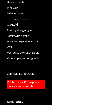
Beroepsziekten
Info ZZP
Letselschade
ongevallen overzicht
OSHwiki
Risicogedrag jongeren
Safety with a smile
statistische gegevens CBS
VCA
Veel gestelde vragen geluid
Videoclips over veiligheid
ZELF INSPECTIE DOEN
Klik hier voor Zelfinspectie
Een sanctie ? KLIK hier
ARBOTOOLS