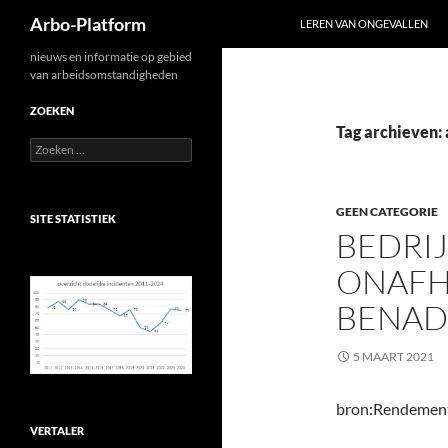
Zoeken
Arbo-Platform
LEREN VAN ONGEVALLEN
Ga
nieuws en informatie op gebied
van arbeidsomstandigheden
naar
de
ZOEKEN
inhoud
Tag archieven:
Zoeken
naar:
GEEN CATEGORIE
SITE STATISTIEK
BEDRIJ
ONAFH
BENAD
5 MAART 2021
bron:Rendemen
VERTALER