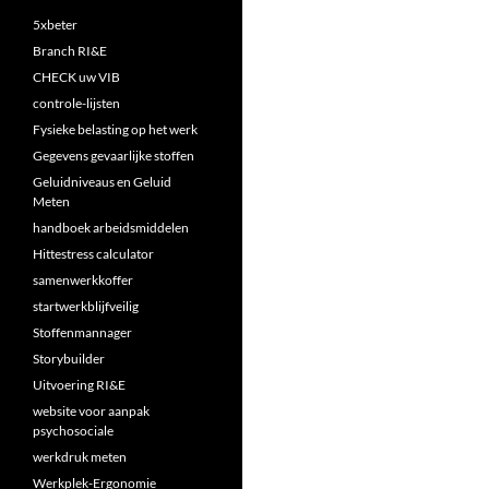
5xbeter
Branch RI&E
CHECK uw VIB
controle-lijsten
Fysieke belasting op het werk
Gegevens gevaarlijke stoffen
Geluidniveaus en Geluid
Meten
handboek arbeidsmiddelen
Hittestress calculator
samenwerkkoffer
startwerkblijfveilig
Stoffenmannager
Storybuilder
Uitvoering RI&E
website voor aanpak
psychosociale
werkdruk meten
Werkplek-Ergonomie