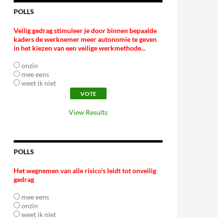
POLLS
Veilig gedrag stimuleer je door binnen bepaalde
kaders de werknemer meer autonomie te geven
in het kiezen van een veilige werkmethode...
onzin
mee eens
weet ik niet
View Results
POLLS
Het wegnemen van alle risico's leidt tot onveilig
gedrag
mee eens
onzin
weet ik niet