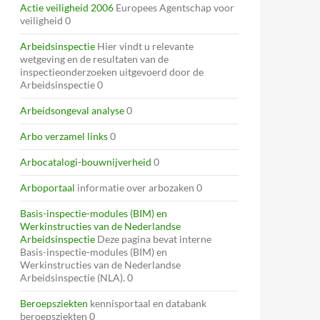
Actie veiligheid 2006
Europees Agentschap voor
veiligheid 0
Arbeidsinspectie
Hier vindt u relevante
wetgeving en de resultaten van de
inspectieonderzoeken uitgevoerd door de
Arbeidsinspectie 0
Arbeidsongeval analyse
0
Arbo verzamel links
0
Arbocatalogi-bouwnijverheid
0
Arboportaal
informatie over arbozaken 0
Basis-inspectie-modules (BIM) en
Werkinstructies van de Nederlandse
Arbeidsinspectie
Deze pagina bevat interne
Basis-inspectie-modules (BIM) en
Werkinstructies van de Nederlandse
Arbeidsinspectie (NLA). 0
Beroepsziekten
kennisportaal en databank
beroepsziekten 0