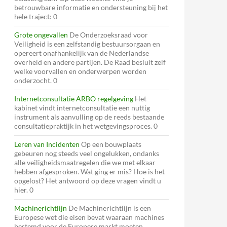
betrouwbare informatie en ondersteuning bij het
hele traject: 0
Grote ongevallen
De Onderzoeksraad voor
Veiligheid is een zelfstandig bestuursorgaan en
opereert onafhankelijk van de Nederlandse
overheid en andere partijen. De Raad besluit zelf
welke voorvallen en onderwerpen worden
onderzocht. 0
Internetconsultatie ARBO regelgeving
Het
kabinet vindt internetconsultatie een nuttig
instrument als aanvulling op de reeds bestaande
consultatiepraktijk in het wetgevingsproces. 0
Leren van Incidenten
Op een bouwplaats
gebeuren nog steeds veel ongelukken, ondanks
alle veiligheidsmaatregelen die we met elkaar
hebben afgesproken. Wat ging er mis? Hoe is het
opgelost? Het antwoord op deze vragen vindt u
hier. 0
Machinerichtlijn
De Machinerichtlijn is een
Europese wet die eisen bevat waaraan machines
bestemd voor de Europese markt moeten