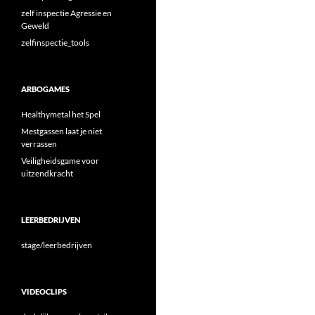
zelf inspectie Agressie en
Geweld
zelfinspectie_tools
ARBOGAMES
Healthymetal het Spel
Mestgassen laat je niet
verrassen
Veiligheidsgame voor
uitzendkracht
LEERBEDRIJVEN
stage/leerbedrijven
VIDEOCLIPS