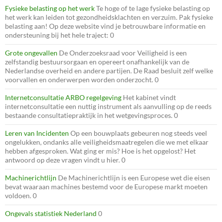
Fysieke belasting op het werk
Te hoge of te lage fysieke belasting op
het werk kan leiden tot gezondheidsklachten en verzuim. Pak fysieke
belasting aan! Op deze website vind je betrouwbare informatie en
ondersteuning bij het hele traject: 0
Grote ongevallen
De Onderzoeksraad voor Veiligheid is een
zelfstandig bestuursorgaan en opereert onafhankelijk van de
Nederlandse overheid en andere partijen. De Raad besluit zelf welke
voorvallen en onderwerpen worden onderzocht. 0
Internetconsultatie ARBO regelgeving
Het kabinet vindt
internetconsultatie een nuttig instrument als aanvulling op de reeds
bestaande consultatiepraktijk in het wetgevingsproces. 0
Leren van Incidenten
Op een bouwplaats gebeuren nog steeds veel
ongelukken, ondanks alle veiligheidsmaatregelen die we met elkaar
hebben afgesproken. Wat ging er mis? Hoe is het opgelost? Het
antwoord op deze vragen vindt u hier. 0
Machinerichtlijn
De Machinerichtlijn is een Europese wet die eisen
bevat waaraan machines bestemd voor de Europese markt moeten
voldoen. 0
Ongevals statistiek Nederland
0