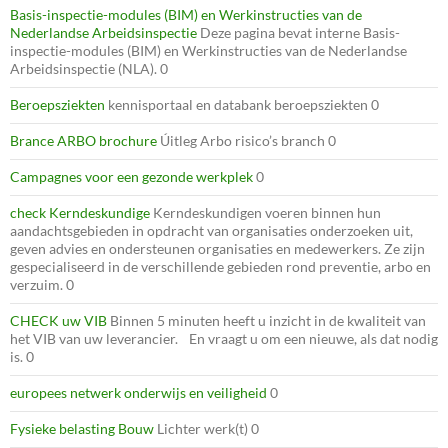
Basis-inspectie-modules (BIM) en Werkinstructies van de
Nederlandse Arbeidsinspectie
Deze pagina bevat interne Basis-
inspectie-modules (BIM) en Werkinstructies van de Nederlandse
Arbeidsinspectie (NLA). 0
Beroepsziekten
kennisportaal en databank beroepsziekten 0
Brance ARBO brochure
Úitleg Arbo risico’s branch 0
Campagnes voor een gezonde werkplek
0
check Kerndeskundige
Kerndeskundigen voeren binnen hun
aandachtsgebieden in opdracht van organisaties onderzoeken uit,
geven advies en ondersteunen organisaties en medewerkers. Ze zijn
gespecialiseerd in de verschillende gebieden rond preventie, arbo en
verzuim. 0
CHECK uw VIB
Binnen 5 minuten heeft u inzicht in de kwaliteit van
het VIB van uw leverancier. En vraagt u om een nieuwe, als dat nodig
is. 0
europees netwerk onderwijs en veiligheid
0
Fysieke belasting Bouw
Lichter werk(t) 0