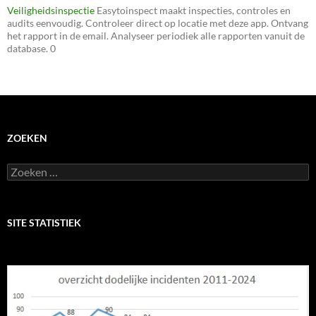
Veiligheidsinspectie
Easytoinspect maakt inspecties, controles en
audits eenvoudig. Controleer direct op locatie met deze app. Ontvang
het rapport in de email. Analyseer periodiek alle rapporten vanuit de
database. 0
ZOEKEN
Zoeken
naar:
SITE STATISTIEK