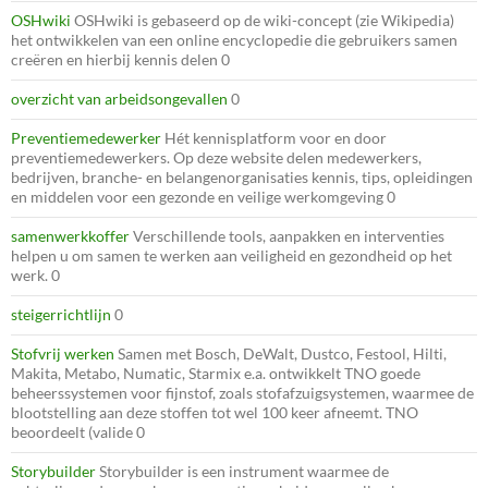
OSHwiki
OSHwiki is gebaseerd op de wiki-concept (zie Wikipedia)
het ontwikkelen van een online encyclopedie die gebruikers samen
creëren en hierbij kennis delen 0
overzicht van arbeidsongevallen
0
Preventiemedewerker
Hét kennisplatform voor en door
preventiemedewerkers. Op deze website delen medewerkers,
bedrijven, branche- en belangenorganisaties kennis, tips, opleidingen
en middelen voor een gezonde en veilige werkomgeving 0
samenwerkkoffer
Verschillende tools, aanpakken en interventies
helpen u om samen te werken aan veiligheid en gezondheid op het
werk. 0
steigerrichtlijn
0
Stofvrij werken
Samen met Bosch, DeWalt, Dustco, Festool, Hilti,
Makita, Metabo, Numatic, Starmix e.a. ontwikkelt TNO goede
beheerssystemen voor fijnstof, zoals stofafzuigsystemen, waarmee de
blootstelling aan deze stoffen tot wel 100 keer afneemt. TNO
beoordeelt (valide 0
Storybuilder
Storybuilder is een instrument waarmee de