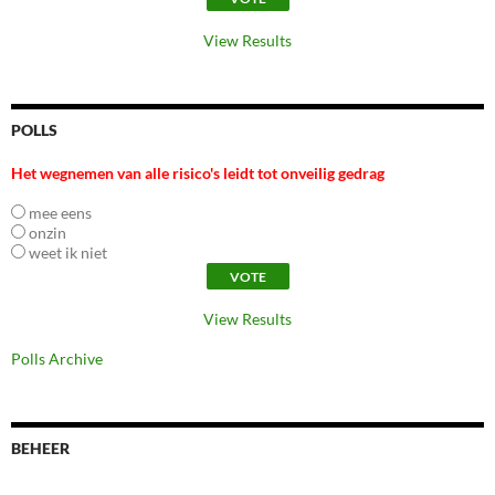
View Results
POLLS
Het wegnemen van alle risico's leidt tot onveilig gedrag
mee eens
onzin
weet ik niet
View Results
Polls Archive
BEHEER