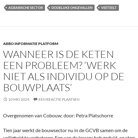
AGRARISCHE SECTOR
DODELIJKE ONGEVALLEN
VEETEELT
ARBO INFORMATIE PLATFORM
WANNEER IS DE KETEN
EEN PROBLEEM? ‘WERK
NIET ALS INDIVIDU OP DE
BOUWPLAATS’
10 MEI 2024
EEN REACTIE PLAATSEN
Overgenomen van Cobouw; door: Petra Platschorre
Tien jaar werkt de bouwsector nu in de GCVB samen om de
veiligheid te verbeteren. Een van de lessen: heb geduld, en stop