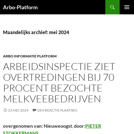
Ga
Zoeken
Arbo-Platform
naar
PRIMAI
de
MENU
inhoud
Maandelijks archief: mei 2024
ARBO INFORMATIE PLATFORM
ARBEIDSINSPECTIE ZIET
OVERTREDINGEN BIJ 70
PROCENT BEZOCHTE
MELKVEEBEDRIJVEN
23 MEI 2024
EEN REACTIE PLAATSEN
overgenomen van: Nieuweoogst
,
door:
PIETER
STOKKERMANS