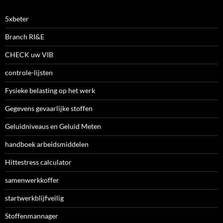
5xbeter
Branch RI&E
CHECK uw VIB
controle-lijsten
Fysieke belasting op het werk
Gegevens gevaarlijke stoffen
Geluidniveaus en Geluid Meten
handboek arbeidsmiddelen
Hittestress calculator
samenwerkkoffer
startwerkblijfveilig
Stoffenmannager