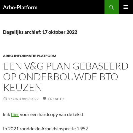
Ga
Zoeken
Arbo-Platform
naar
PRIMAI
de
MENU
inhoud
Dagelijks archief: 17 oktober 2022
ARBO INFORMATIE PLATFORM
EEN V&G PLAN GEBASEERD
OP ONDERBOUWDE BTO
KEUZEN
17 OKTOBER 2022
1 REACTIE
klik
hier
voor een hardcopy van de tekst
In 2021 rondde de Arbeidsinspectie 1.957