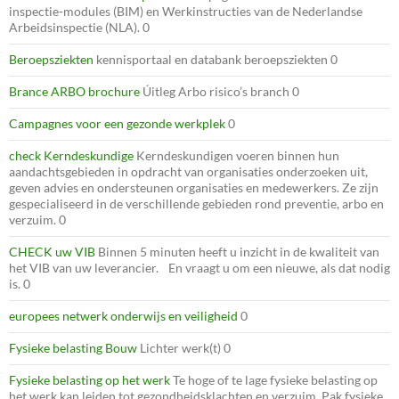
inspectie-modules (BIM) en Werkinstructies van de Nederlandse
Arbeidsinspectie (NLA). 0
Beroepsziekten
kennisportaal en databank beroepsziekten 0
Brance ARBO brochure
Úitleg Arbo risico’s branch 0
Campagnes voor een gezonde werkplek
0
check Kerndeskundige
Kerndeskundigen voeren binnen hun
aandachtsgebieden in opdracht van organisaties onderzoeken uit,
geven advies en ondersteunen organisaties en medewerkers. Ze zijn
gespecialiseerd in de verschillende gebieden rond preventie, arbo en
verzuim. 0
CHECK uw VIB
Binnen 5 minuten heeft u inzicht in de kwaliteit van
het VIB van uw leverancier. En vraagt u om een nieuwe, als dat nodig
is. 0
europees netwerk onderwijs en veiligheid
0
Fysieke belasting Bouw
Lichter werk(t) 0
Fysieke belasting op het werk
Te hoge of te lage fysieke belasting op
het werk kan leiden tot gezondheidsklachten en verzuim. Pak fysieke