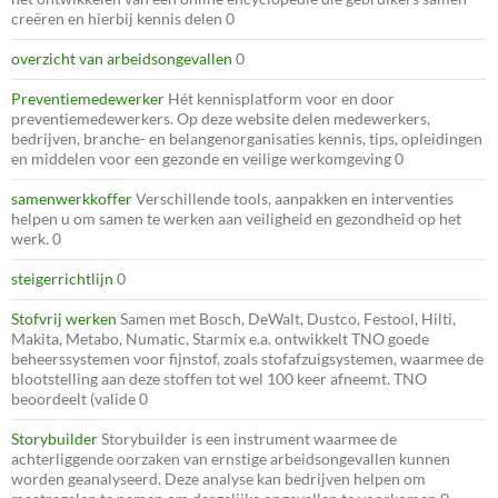
creëren en hierbij kennis delen 0
overzicht van arbeidsongevallen
0
Preventiemedewerker
Hét kennisplatform voor en door
preventiemedewerkers. Op deze website delen medewerkers,
bedrijven, branche- en belangenorganisaties kennis, tips, opleidingen
en middelen voor een gezonde en veilige werkomgeving 0
samenwerkkoffer
Verschillende tools, aanpakken en interventies
helpen u om samen te werken aan veiligheid en gezondheid op het
werk. 0
steigerrichtlijn
0
Stofvrij werken
Samen met Bosch, DeWalt, Dustco, Festool, Hilti,
Makita, Metabo, Numatic, Starmix e.a. ontwikkelt TNO goede
beheerssystemen voor fijnstof, zoals stofafzuigsystemen, waarmee de
blootstelling aan deze stoffen tot wel 100 keer afneemt. TNO
beoordeelt (valide 0
Storybuilder
Storybuilder is een instrument waarmee de
achterliggende oorzaken van ernstige arbeidsongevallen kunnen
worden geanalyseerd. Deze analyse kan bedrijven helpen om