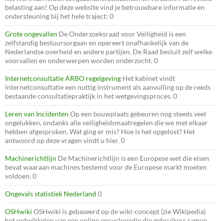
belasting aan! Op deze website vind je betrouwbare informatie en
ondersteuning bij het hele traject: 0
Grote ongevallen
De Onderzoeksraad voor Veiligheid is een
zelfstandig bestuursorgaan en opereert onafhankelijk van de
Nederlandse overheid en andere partijen. De Raad besluit zelf welke
voorvallen en onderwerpen worden onderzocht. 0
Internetconsultatie ARBO regelgeving
Het kabinet vindt
internetconsultatie een nuttig instrument als aanvulling op de reeds
bestaande consultatiepraktijk in het wetgevingsproces. 0
Leren van Incidenten
Op een bouwplaats gebeuren nog steeds veel
ongelukken, ondanks alle veiligheidsmaatregelen die we met elkaar
hebben afgesproken. Wat ging er mis? Hoe is het opgelost? Het
antwoord op deze vragen vindt u hier. 0
Machinerichtlijn
De Machinerichtlijn is een Europese wet die eisen
bevat waaraan machines bestemd voor de Europese markt moeten
voldoen. 0
Ongevals statistiek Nederland
0
OSHwiki
OSHwiki is gebaseerd op de wiki-concept (zie Wikipedia)
het ontwikkelen van een online encyclopedie die gebruikers samen