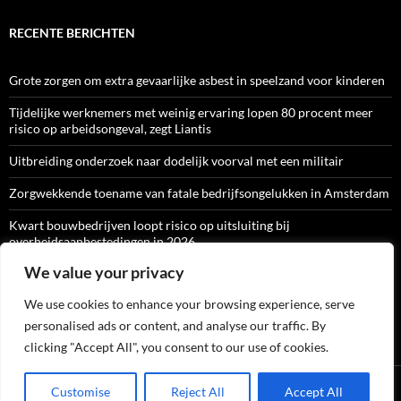
RECENTE BERICHTEN
Grote zorgen om extra gevaarlijke asbest in speelzand voor kinderen
Tijdelijke werknemers met weinig ervaring lopen 80 procent meer
risico op arbeidsongeval, zegt Liantis
Uitbreiding onderzoek naar dodelijk voorval met een militair
Zorgwekkende toename van fatale bedrijfsongelukken in Amsterdam
Kwart bouwbedrijven loopt risico op uitsluiting bij
overheidsaanbestedingen in 2026
We value your privacy
We use cookies to enhance your browsing experience, serve
ARBO-CATALOGI
personalised ads or content, and analyse our traffic. By
clicking "Accept All", you consent to our use of cookies.
Ondersteund door WordPress
Customise
Reject All
Accept All