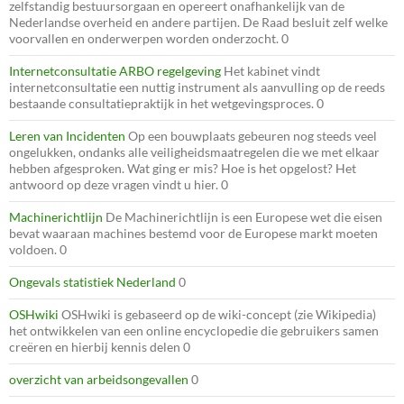
zelfstandig bestuursorgaan en opereert onafhankelijk van de
Nederlandse overheid en andere partijen. De Raad besluit zelf welke
voorvallen en onderwerpen worden onderzocht. 0
Internetconsultatie ARBO regelgeving
Het kabinet vindt
internetconsultatie een nuttig instrument als aanvulling op de reeds
bestaande consultatiepraktijk in het wetgevingsproces. 0
Leren van Incidenten
Op een bouwplaats gebeuren nog steeds veel
ongelukken, ondanks alle veiligheidsmaatregelen die we met elkaar
hebben afgesproken. Wat ging er mis? Hoe is het opgelost? Het
antwoord op deze vragen vindt u hier. 0
Machinerichtlijn
De Machinerichtlijn is een Europese wet die eisen
bevat waaraan machines bestemd voor de Europese markt moeten
voldoen. 0
Ongevals statistiek Nederland
0
OSHwiki
OSHwiki is gebaseerd op de wiki-concept (zie Wikipedia)
het ontwikkelen van een online encyclopedie die gebruikers samen
creëren en hierbij kennis delen 0
overzicht van arbeidsongevallen
0