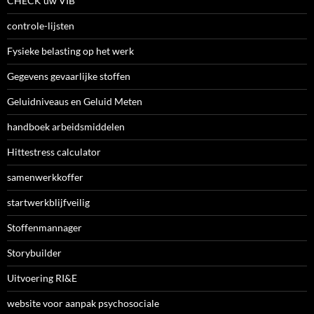
CHECK uw VIB
controle-lijsten
Fysieke belasting op het werk
Gegevens gevaarlijke stoffen
Geluidniveaus en Geluid Meten
handboek arbeidsmiddelen
Hittestress calculator
samenwerkkoffer
startwerkblijfveilig
Stoffenmannager
Storybuilder
Uitvoering RI&E
website voor aanpak psychosociale