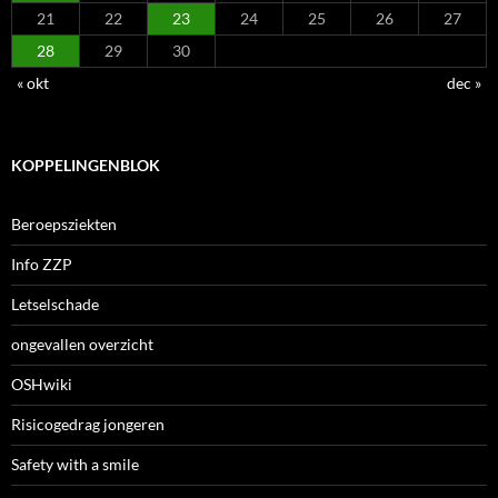
21
22
23
24
25
26
27
28
29
30
« okt
dec »
KOPPELINGENBLOK
Beroepsziekten
Info ZZP
Letselschade
ongevallen overzicht
OSHwiki
Risicogedrag jongeren
Safety with a smile