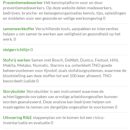
Preventiemedewerker
Hét kennisplatform voor en door
preventiemedewerkers. Op deze website delen medewerkers,
bedrijven, branche- en belangenorganisaties kennis, tips, opleidingen
en middelen voor een gezonde en veilige werkomgeving 0
samenwerkkoffer
Verschillende tools, aanpakken en interventies
helpen u om samen te werken aan veiligheid en gezondheid op het
werk. 0
steigerrichtlijn
0
Stofvrij werken
Samen met Bosch, DeWalt, Dustco, Festool, Hilti,
Makita, Metabo, Numatic, Starmix e.a. ontwikkelt TNO goede
beheerssystemen voor fijnstof, zoals stofafzuigsystemen, waarmee de
blootstelling aan deze stoffen tot wel 100 keer afneemt. TNO
beoordeelt (valide 0
Storybuilder
Storybuilder is een instrument waarmee de
achterliggende oorzaken van ernstige arbeidsongevallen kunnen
worden geanalyseerd. Deze analyse kan bedrijven helpen om
maatregelen te nemen om dergelijke ongevallen te voorkomen 0
Uitvoering RI&E
stappenplan om te komen tot een risico-
inventarisatie en evaluatie 0