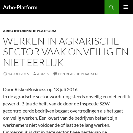
Ga
Zoeken
Arbo-Platform
naar
PRIMAI
de
MENU
inhoud
ARBO INFORMATIE PLATFORM
WERKEN IN AGRARISCHE
SECTOR VAAK ONVEILIG EN
NIET EERLIJK
14 JULI 2016
ADMIN
EEN REACTIE PLAATSEN
Door RiskenBusiness op 13 juli 2016
In de agrarische sector wordt nog steeds onveilig en niet eerlijk
gewerkt. Bijna de helft van de door de Inspectie SZW
gecontroleerde bedrijven begaat overtredingen als het gaat
om veilig werken. Een kwart van de bedrijven betaalt zijn
werknemers niet voldoende of laat ze te lang werken.
Opmerkelijk is dat in deze sector twee derde van de