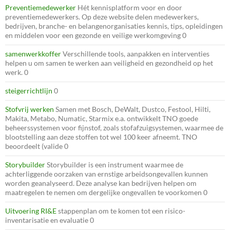
Preventiemedewerker
Hét kennisplatform voor en door
preventiemedewerkers. Op deze website delen medewerkers,
bedrijven, branche- en belangenorganisaties kennis, tips, opleidingen
en middelen voor een gezonde en veilige werkomgeving 0
samenwerkkoffer
Verschillende tools, aanpakken en interventies
helpen u om samen te werken aan veiligheid en gezondheid op het
werk. 0
steigerrichtlijn
0
Stofvrij werken
Samen met Bosch, DeWalt, Dustco, Festool, Hilti,
Makita, Metabo, Numatic, Starmix e.a. ontwikkelt TNO goede
beheerssystemen voor fijnstof, zoals stofafzuigsystemen, waarmee de
blootstelling aan deze stoffen tot wel 100 keer afneemt. TNO
beoordeelt (valide 0
Storybuilder
Storybuilder is een instrument waarmee de
achterliggende oorzaken van ernstige arbeidsongevallen kunnen
worden geanalyseerd. Deze analyse kan bedrijven helpen om
maatregelen te nemen om dergelijke ongevallen te voorkomen 0
Uitvoering RI&E
stappenplan om te komen tot een risico-
inventarisatie en evaluatie 0