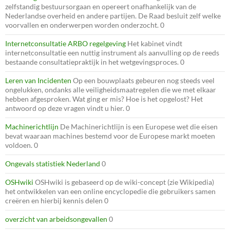
zelfstandig bestuursorgaan en opereert onafhankelijk van de
Nederlandse overheid en andere partijen. De Raad besluit zelf welke
voorvallen en onderwerpen worden onderzocht. 0
Internetconsultatie ARBO regelgeving
Het kabinet vindt
internetconsultatie een nuttig instrument als aanvulling op de reeds
bestaande consultatiepraktijk in het wetgevingsproces. 0
Leren van Incidenten
Op een bouwplaats gebeuren nog steeds veel
ongelukken, ondanks alle veiligheidsmaatregelen die we met elkaar
hebben afgesproken. Wat ging er mis? Hoe is het opgelost? Het
antwoord op deze vragen vindt u hier. 0
Machinerichtlijn
De Machinerichtlijn is een Europese wet die eisen
bevat waaraan machines bestemd voor de Europese markt moeten
voldoen. 0
Ongevals statistiek Nederland
0
OSHwiki
OSHwiki is gebaseerd op de wiki-concept (zie Wikipedia)
het ontwikkelen van een online encyclopedie die gebruikers samen
creëren en hierbij kennis delen 0
overzicht van arbeidsongevallen
0