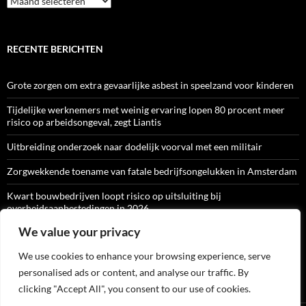
RECENTE BERICHTEN
Grote zorgen om extra gevaarlijke asbest in speelzand voor kinderen
Tijdelijke werknemers met weinig ervaring lopen 80 procent meer
risico op arbeidsongeval, zegt Liantis
Uitbreiding onderzoek naar dodelijk voorval met een militair
Zorgwekkende toename van fatale bedrijfsongelukken in Amsterdam
Kwart bouwbedrijven loopt risico op uitsluiting bij
overheidsaanbestedingen in 2026
We value your privacy
We use cookies to enhance your browsing experience, serve
ARBO-CATALOGI
personalised ads or content, and analyse our traffic. By
clicking "Accept All", you consent to our use of cookies.