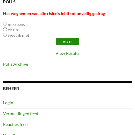
POLLS
Het wegnemen van alle risico's leidt tot onveilig gedrag
mee eens
onzin
weet ik niet
View Results
Polls Archive
BEHEER
Login
Vermeldingen feed
Reacties feed