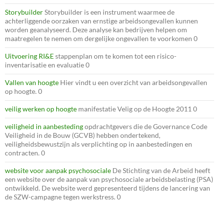
Storybuilder
Storybuilder is een instrument waarmee de
achterliggende oorzaken van ernstige arbeidsongevallen kunnen
worden geanalyseerd. Deze analyse kan bedrijven helpen om
maatregelen te nemen om dergelijke ongevallen te voorkomen 0
Uitvoering RI&E
stappenplan om te komen tot een risico-
inventarisatie en evaluatie 0
Vallen van hoogte
Hier vindt u een overzicht van arbeidsongevallen
op hoogte. 0
veilig werken op hoogte
manifestatie Velig op de Hoogte 2011 0
veiligheid in aanbesteding
opdrachtgevers die de Governance Code
Veiligheid in de Bouw (GCVB) hebben ondertekend,
veiligheidsbewustzijn als verplichting op in aanbestedingen en
contracten. 0
website voor aanpak psychosociale
De Stichting van de Arbeid heeft
een website over de aanpak van psychosociale arbeidsbelasting (PSA)
ontwikkeld. De website werd gepresenteerd tijdens de lancering van
de SZW-campagne tegen werkstress. 0