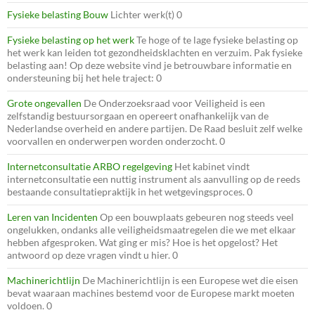
Fysieke belasting Bouw
Lichter werk(t) 0
Fysieke belasting op het werk
Te hoge of te lage fysieke belasting op
het werk kan leiden tot gezondheidsklachten en verzuim. Pak fysieke
belasting aan! Op deze website vind je betrouwbare informatie en
ondersteuning bij het hele traject: 0
Grote ongevallen
De Onderzoeksraad voor Veiligheid is een
zelfstandig bestuursorgaan en opereert onafhankelijk van de
Nederlandse overheid en andere partijen. De Raad besluit zelf welke
voorvallen en onderwerpen worden onderzocht. 0
Internetconsultatie ARBO regelgeving
Het kabinet vindt
internetconsultatie een nuttig instrument als aanvulling op de reeds
bestaande consultatiepraktijk in het wetgevingsproces. 0
Leren van Incidenten
Op een bouwplaats gebeuren nog steeds veel
ongelukken, ondanks alle veiligheidsmaatregelen die we met elkaar
hebben afgesproken. Wat ging er mis? Hoe is het opgelost? Het
antwoord op deze vragen vindt u hier. 0
Machinerichtlijn
De Machinerichtlijn is een Europese wet die eisen
bevat waaraan machines bestemd voor de Europese markt moeten
voldoen. 0