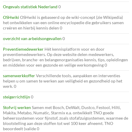
Ongevals statistiek Nederland
0
OSHwiki
OSHwiki is gebaseerd op de wiki-concept (zie Wikipedia)
het ontwikkelen van een online encyclopedie die gebruikers samen
creëren en hierbij kennis delen 0
overzicht van arbeidsongevallen
0
Preventiemedewerker
Hét kennisplatform voor en door
preventiemedewerkers. Op deze website delen medewerkers,
bedrijven, branche- en belangenorganisaties kennis, tips, opleidingen
en middelen voor een gezonde en veilige werkomgeving 0
samenwerkkoffer
Verschillende tools, aanpakken en interventies
helpen u om samen te werken aan veiligheid en gezondheid op het
werk. 0
steigerrichtlijn
0
Stofvrij werken
Samen met Bosch, DeWalt, Dustco, Festool, Hilti,
Makita, Metabo, Numatic, Starmix e.a. ontwikkelt TNO goede
beheerssystemen voor fijnstof, zoals stofafzuigsystemen, waarmee de
blootstelling aan deze stoffen tot wel 100 keer afneemt. TNO
beoordeelt (valide 0