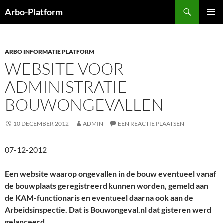
Ga
Zoeken
Arbo-Platform
naar
PRIMAI
de
MENU
inhoud
ARBO INFORMATIE PLATFORM
WEBSITE VOOR
ADMINISTRATIE
BOUWONGEVALLEN
10 DECEMBER 2012
ADMIN
EEN REACTIE PLAATSEN
07-12-2012
Een website waarop ongevallen in de bouw eventueel vanaf
de bouwplaats geregistreerd kunnen worden, gemeld aan
de KAM-functionaris en eventueel daarna ook aan de
Arbeidsinspectie. Dat is Bouwongeval.nl dat gisteren werd
gelanceerd.