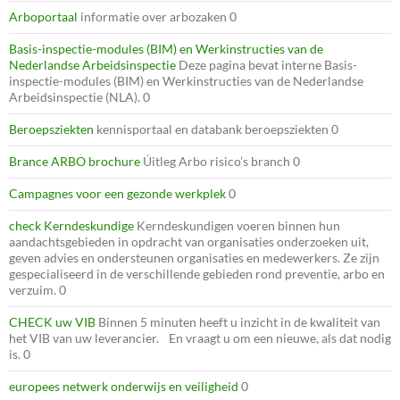
Arboportaal
informatie over arbozaken 0
Basis-inspectie-modules (BIM) en Werkinstructies van de
Nederlandse Arbeidsinspectie
Deze pagina bevat interne Basis-
inspectie-modules (BIM) en Werkinstructies van de Nederlandse
Arbeidsinspectie (NLA). 0
Beroepsziekten
kennisportaal en databank beroepsziekten 0
Brance ARBO brochure
Úitleg Arbo risico’s branch 0
Campagnes voor een gezonde werkplek
0
check Kerndeskundige
Kerndeskundigen voeren binnen hun
aandachtsgebieden in opdracht van organisaties onderzoeken uit,
geven advies en ondersteunen organisaties en medewerkers. Ze zijn
gespecialiseerd in de verschillende gebieden rond preventie, arbo en
verzuim. 0
CHECK uw VIB
Binnen 5 minuten heeft u inzicht in de kwaliteit van
het VIB van uw leverancier. En vraagt u om een nieuwe, als dat nodig
is. 0
europees netwerk onderwijs en veiligheid
0