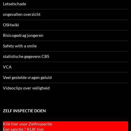
Letselschade
ongevallen overzicht
OSHwiki
Risicogedrag jongeren
Safety with a smile
statistische gegevens CBS
VCA
Veel gestelde vragen geluid
Videoclips over veiligheid
ZELF INSPECTIE DOEN
Klik hier voor Zelfinspectie
Een sanctie ? KLIK hier