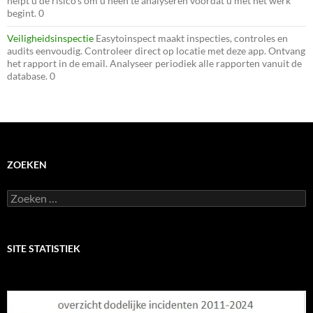
helpt u de risico’s om u heen te analyseren voordat u met het werk
begint. 0
Veiligheidsinspectie
Easytoinspect maakt inspecties, controles en
audits eenvoudig. Controleer direct op locatie met deze app. Ontvang
het rapport in de email. Analyseer periodiek alle rapporten vanuit de
database. 0
ZOEKEN
Zoeken
naar:
SITE STATISTIEK