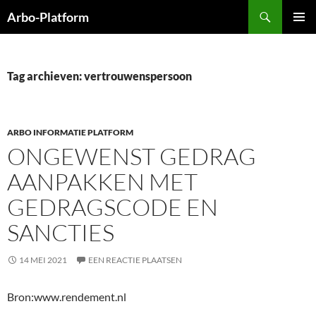
Ga
Zoeken
Arbo-Platform
naar
PRIMAI
de
MENU
inhoud
Tag archieven: vertrouwenspersoon
ARBO INFORMATIE PLATFORM
ONGEWENST GEDRAG
AANPAKKEN MET
GEDRAGSCODE EN
SANCTIES
14 MEI 2021
EEN REACTIE PLAATSEN
Bron:www.rendement.nl