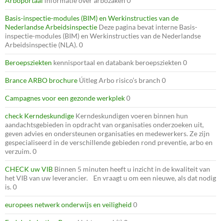
Arboportaal
informatie over arbozaken 0
Basis-inspectie-modules (BIM) en Werkinstructies van de
Nederlandse Arbeidsinspectie
Deze pagina bevat interne Basis-
inspectie-modules (BIM) en Werkinstructies van de Nederlandse
Arbeidsinspectie (NLA). 0
Beroepsziekten
kennisportaal en databank beroepsziekten 0
Brance ARBO brochure
Úitleg Arbo risico’s branch 0
Campagnes voor een gezonde werkplek
0
check Kerndeskundige
Kerndeskundigen voeren binnen hun
aandachtsgebieden in opdracht van organisaties onderzoeken uit,
geven advies en ondersteunen organisaties en medewerkers. Ze zijn
gespecialiseerd in de verschillende gebieden rond preventie, arbo en
verzuim. 0
CHECK uw VIB
Binnen 5 minuten heeft u inzicht in de kwaliteit van
het VIB van uw leverancier. En vraagt u om een nieuwe, als dat nodig
is. 0
europees netwerk onderwijs en veiligheid
0