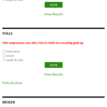
View Results
POLLS
Het wegnemen van alle risico's leidt tot onveilig gedrag
mee eens
onzin
weet ik niet
View Results
Polls Archive
BEHEER