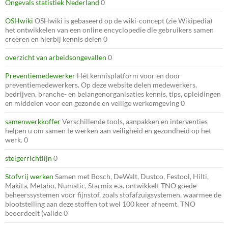
Ongevals statistiek Nederland
0
OSHwiki
OSHwiki is gebaseerd op de wiki-concept (zie Wikipedia)
het ontwikkelen van een online encyclopedie die gebruikers samen
creëren en hierbij kennis delen 0
overzicht van arbeidsongevallen
0
Preventiemedewerker
Hét kennisplatform voor en door
preventiemedewerkers. Op deze website delen medewerkers,
bedrijven, branche- en belangenorganisaties kennis, tips, opleidingen
en middelen voor een gezonde en veilige werkomgeving 0
samenwerkkoffer
Verschillende tools, aanpakken en interventies
helpen u om samen te werken aan veiligheid en gezondheid op het
werk. 0
steigerrichtlijn
0
Stofvrij werken
Samen met Bosch, DeWalt, Dustco, Festool, Hilti,
Makita, Metabo, Numatic, Starmix e.a. ontwikkelt TNO goede
beheerssystemen voor fijnstof, zoals stofafzuigsystemen, waarmee de
blootstelling aan deze stoffen tot wel 100 keer afneemt. TNO
beoordeelt (valide 0