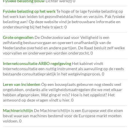
Fysieke belasting Bouw
Lichter werk(t) 0
Fysieke belasting op het werk
Te hoge of te lage fysieke belasting op
het werk kan leiden tot gezondheidsklachten en verzuim. Pak fysieke
belasting aan! Op deze website vind je betrouwbare informatie en
ondersteuning bij het hele traject: 0
Grote ongevallen
De Onderzoeksraad voor Veiligheid is een
zelfstandig bestuursorgaan en opereert onafhankelijk van de
Nederlandse overheid en andere partijen. De Raad besluit zelf welke
voorvallen en onderwerpen worden onderzocht. 0
Internetconsultatie ARBO regelgeving
Het kabinet vindt
internetconsultatie een nuttig instrument als aanvulling op de reeds
bestaande consultatiepraktijk in het wetgevingsproces. 0
Leren van Incidenten
Op een bouwplaats gebeuren nog steeds veel
ongelukken, ondanks alle veiligheidsmaatregelen die we met elkaar
hebben afgesproken. Wat ging er mis? Hoe is het opgelost? Het
antwoord op deze vragen vindt u hier. 0
Machinerichtlijn
De Machinerichtlijn is een Europese wet die eisen
bevat waaraan machines bestemd voor de Europese markt moeten
voldoen. 0