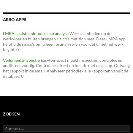
ARBO-APPS
LMRA Laatste minuut risico analyse
Werkzaamheden op de
werkvloer en buiten brengen risico’s met zich mee. Deze LMRA app
helpt u de risico’s om u heen te analyseren voordat u met het werk
begint. 0
Veiligheidsinspectie
Easytoinspect maakt inspecties, controles en
audits eenvoudig. Controleer direct op locatie met deze app. Ontvang
het rapport in de email. Analyseer periodiek alle rapporten vanuit de
database. 0
ZOEKEN
Zoeken
naar: