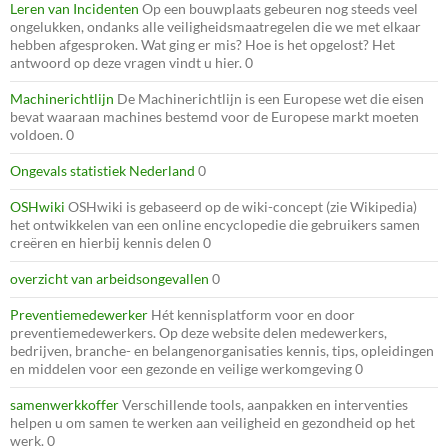
Leren van Incidenten
Op een bouwplaats gebeuren nog steeds veel
ongelukken, ondanks alle veiligheidsmaatregelen die we met elkaar
hebben afgesproken. Wat ging er mis? Hoe is het opgelost? Het
antwoord op deze vragen vindt u hier. 0
Machinerichtlijn
De Machinerichtlijn is een Europese wet die eisen
bevat waaraan machines bestemd voor de Europese markt moeten
voldoen. 0
Ongevals statistiek Nederland
0
OSHwiki
OSHwiki is gebaseerd op de wiki-concept (zie Wikipedia)
het ontwikkelen van een online encyclopedie die gebruikers samen
creëren en hierbij kennis delen 0
overzicht van arbeidsongevallen
0
Preventiemedewerker
Hét kennisplatform voor en door
preventiemedewerkers. Op deze website delen medewerkers,
bedrijven, branche- en belangenorganisaties kennis, tips, opleidingen
en middelen voor een gezonde en veilige werkomgeving 0
samenwerkkoffer
Verschillende tools, aanpakken en interventies
helpen u om samen te werken aan veiligheid en gezondheid op het
werk. 0