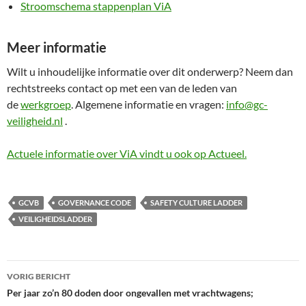
Stroomschema stappenplan ViA
Meer informatie
Wilt u inhoudelijke informatie over dit onderwerp? Neem dan
rechtstreeks contact op met een van de leden van
de
werkgroep
. Algemene informatie en vragen:
info@gc-
veiligheid.nl
.
Actuele informatie over ViA vindt u ook op Actueel.
GCVB
GOVERNANCE CODE
SAFETY CULTURE LADDER
VEILIGHEIDSLADDER
Bericht
VORIG BERICHT
navigatie
Per jaar zo’n 80 doden door ongevallen met vrachtwagens;