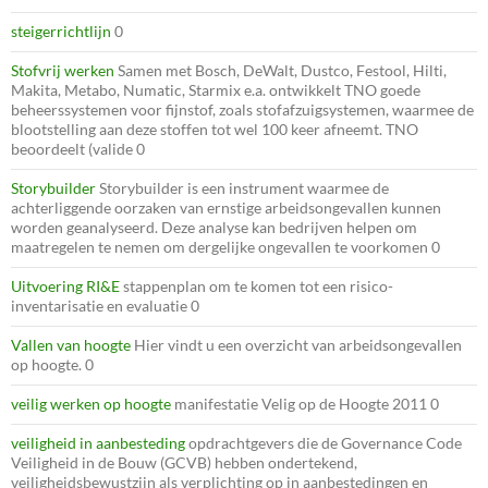
steigerrichtlijn
0
Stofvrij werken
Samen met Bosch, DeWalt, Dustco, Festool, Hilti,
Makita, Metabo, Numatic, Starmix e.a. ontwikkelt TNO goede
beheerssystemen voor fijnstof, zoals stofafzuigsystemen, waarmee de
blootstelling aan deze stoffen tot wel 100 keer afneemt. TNO
beoordeelt (valide 0
Storybuilder
Storybuilder is een instrument waarmee de
achterliggende oorzaken van ernstige arbeidsongevallen kunnen
worden geanalyseerd. Deze analyse kan bedrijven helpen om
maatregelen te nemen om dergelijke ongevallen te voorkomen 0
Uitvoering RI&E
stappenplan om te komen tot een risico-
inventarisatie en evaluatie 0
Vallen van hoogte
Hier vindt u een overzicht van arbeidsongevallen
op hoogte. 0
veilig werken op hoogte
manifestatie Velig op de Hoogte 2011 0
veiligheid in aanbesteding
opdrachtgevers die de Governance Code
Veiligheid in de Bouw (GCVB) hebben ondertekend,
veiligheidsbewustzijn als verplichting op in aanbestedingen en