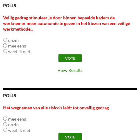
POLLS
Veilig gedrag stimuleer je door binnen bepaalde kaders de
werknemer meer autonomie te geven in het kiezen van een veilige
werkmethode...
onzin
mee eens
weet ik niet
View Results
POLLS
Het wegnemen van alle risico's leidt tot onveilig gedrag
mee eens
onzin
weet ik niet