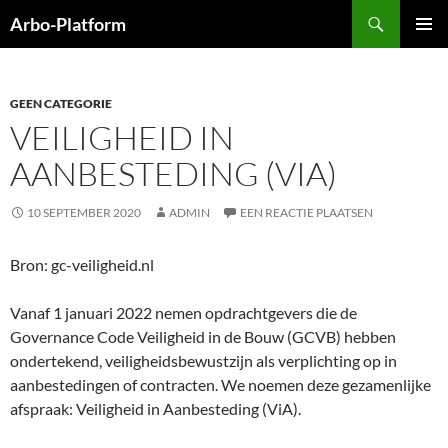
Ga
Zoeken
Arbo-Platform
naar
PRIMAI
de
MENU
inhoud
GEEN CATEGORIE
VEILIGHEID IN
AANBESTEDING (VIA)
10 SEPTEMBER 2020
ADMIN
EEN REACTIE PLAATSEN
Bron: gc-veiligheid.nl
Vanaf 1 januari 2022 nemen opdrachtgevers die de
Governance Code Veiligheid in de Bouw (GCVB) hebben
ondertekend, veiligheidsbewustzijn als verplichting op in
aanbestedingen of contracten. We noemen deze gezamenlijke
afspraak: Veiligheid in Aanbesteding (ViA).