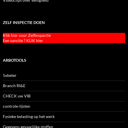
Videoclips over veiligheid
ZELF INSPECTIE DOEN
Klik hier voor Zelfinspectie
Een sanctie ? KLIK hier
ARBOTOOLS
5xbeter
Branch RI&E
CHECK uw VIB
controle-lijsten
Fysieke belasting op het werk
Gegevens gevaarlijke stoffen