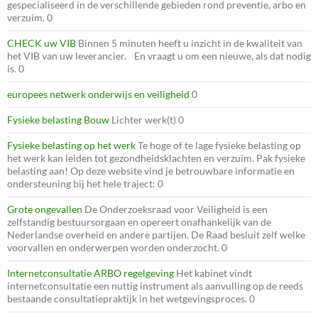
gespecialiseerd in de verschillende gebieden rond preventie, arbo en
verzuim. 0
CHECK uw VIB
Binnen 5 minuten heeft u inzicht in de kwaliteit van
het VIB van uw leverancier. En vraagt u om een nieuwe, als dat nodig
is. 0
europees netwerk onderwijs en veiligheid
0
Fysieke belasting Bouw
Lichter werk(t) 0
Fysieke belasting op het werk
Te hoge of te lage fysieke belasting op
het werk kan leiden tot gezondheidsklachten en verzuim. Pak fysieke
belasting aan! Op deze website vind je betrouwbare informatie en
ondersteuning bij het hele traject: 0
Grote ongevallen
De Onderzoeksraad voor Veiligheid is een
zelfstandig bestuursorgaan en opereert onafhankelijk van de
Nederlandse overheid en andere partijen. De Raad besluit zelf welke
voorvallen en onderwerpen worden onderzocht. 0
Internetconsultatie ARBO regelgeving
Het kabinet vindt
internetconsultatie een nuttig instrument als aanvulling op de reeds
bestaande consultatiepraktijk in het wetgevingsproces. 0