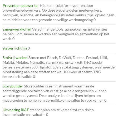
Preventiemedewerker
Hét kennisplatform voor en door
preventiemedewerkers. Op deze website delen medewerkers,
bedrijven, branche- en belangenorganisaties kennis, tips, opleidingen
en middelen voor een gezonde en veilige werkomgeving 0
samenwerkkoffer
Verschillende tools, aanpakken en interventies
helpen u om samen te werken aan veiligheid en gezondheid op het
werk. 0
steigerrichtlijn
0
Stofvrij werken
Samen met Bosch, DeWalt, Dustco, Festool, Hilti,
Makita, Metabo, Numatic, Starmix e.a. ontwikkelt TNO goede
beheerssystemen voor fijnstof, zoals stofafzuigsystemen, waarmee de
blootstelling aan deze stoffen tot wel 100 keer afneemt. TNO
beoordeelt (valide 0
Storybuilder
Storybuilder is een instrument waarmee de
achterliggende oorzaken van ernstige arbeidsongevallen kunnen
worden geanalyseerd. Deze analyse kan bedrijven helpen om
maatregelen te nemen om dergelijke ongevallen te voorkomen 0
Uitvoering RI&E
stappenplan om te komen tot een risico-
inventarisatie en evaluatie 0