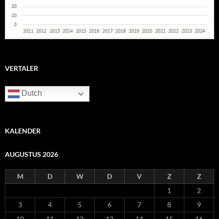
VERTALER
Dutch
KALENDER
AUGUSTUS 2026
M
D
W
D
V
Z
Z
1
2
3
4
5
6
7
8
9
10
11
12
13
14
15
16