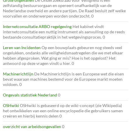
Grote ongevallen
De Onderzoeksraad voor Veiligheid is een
zelfstandig bestuursorgaan en opereert onafhankelijk van de
Nederlandse overheid en andere partijen. De Raad besluit zelf welke
voorvallen en onderwerpen worden onderzocht. 0
Internetconsultatie ARBO regelgeving
Het kabinet vindt
internetconsultatie een nuttig instrument als aanvulling op de reeds
bestaande consultatiepraktijk in het wetgevingsproces. 0
Leren van Incidenten
Op een bouwplaats gebeuren nog steeds veel
ongelukken, ondanks alle veiligheidsmaatregelen die we met elkaar
hebben afgesproken. Wat ging er mis? Hoe is het opgelost? Het
antwoord op deze vragen vindt u hier. 0
Machinerichtlijn
De Machinerichtlijn is een Europese wet die eisen
bevat waaraan machines bestemd voor de Europese markt moeten
voldoen. 0
Ongevals statistiek Nederland
0
OSHwiki
OSHwiki is gebaseerd op de wiki-concept (zie Wikipedia)
het ontwikkelen van een online encyclopedie die gebruikers samen
creëren en hierbij kennis delen 0
overzicht van arbeidsongevallen
0