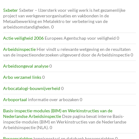
5xbeter
5xbeter – IJzersterk voor veilig werk is het gezamenlijke
project van werkgeversorganisaties en vakbonden in de
Metaalbewerking en Metalektro ter verbetering van de
arbeidsomstandigheden. 0
Actie veiligheid 2006
Europees Agentschap voor veiligheid 0
Arbeidsinspectie
Hier vindt u relevante wetgeving en de resultaten
van de inspectieonderzoeken uitgevoerd door de Arbeidsinspectie 0
Arbeidsongeval analyse
0
Arbo verzamel links
0
Arbocatalogi-bouwnijverheid
0
Arboportaal
informatie over arbozaken 0
Basis-inspectie-modules (BIM) en Werkinstructies van de
Nederlandse Arbeidsinspectie
Deze pagina bevat interne Basis-
inspectie-modules (BIM) en Werkinstructies van de Nederlandse
Arbeidsinspectie (NLA). 0
Beroepsziekten
kennisportaal en databank beroepsziekten 0