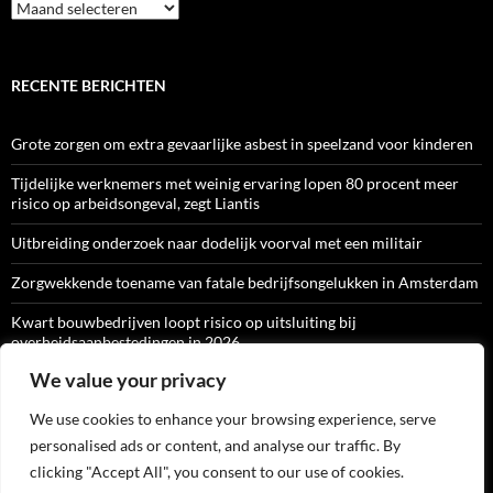
Archief
RECENTE BERICHTEN
Grote zorgen om extra gevaarlijke asbest in speelzand voor kinderen
Tijdelijke werknemers met weinig ervaring lopen 80 procent meer
risico op arbeidsongeval, zegt Liantis
Uitbreiding onderzoek naar dodelijk voorval met een militair
Zorgwekkende toename van fatale bedrijfsongelukken in Amsterdam
Kwart bouwbedrijven loopt risico op uitsluiting bij
overheidsaanbestedingen in 2026
We value your privacy
We use cookies to enhance your browsing experience, serve
ARBO-CATALOGI
personalised ads or content, and analyse our traffic. By
clicking "Accept All", you consent to our use of cookies.