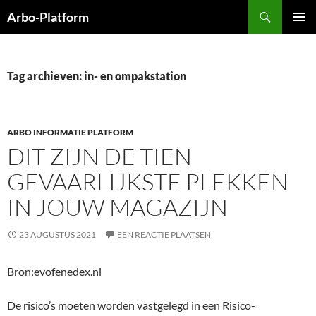
Ga
Zoeken
Arbo-Platform
naar
PRIMAI
de
MENU
inhoud
Tag archieven: in- en ompakstation
ARBO INFORMATIE PLATFORM
DIT ZIJN DE TIEN
GEVAARLIJKSTE PLEKKEN
IN JOUW MAGAZIJN
23 AUGUSTUS 2021
EEN REACTIE PLAATSEN
Bron:evofenedex.nl
De risico’s moeten worden vastgelegd in een Risico-