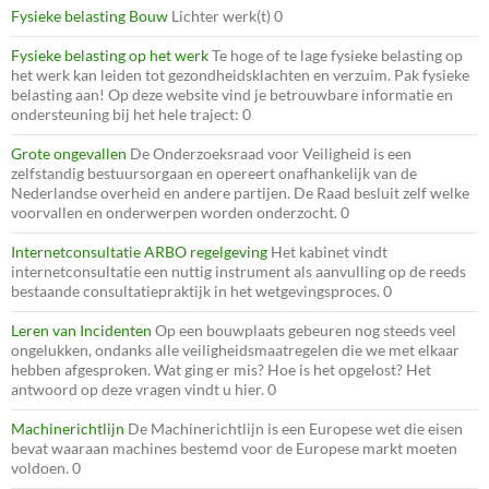
Fysieke belasting Bouw
Lichter werk(t) 0
Fysieke belasting op het werk
Te hoge of te lage fysieke belasting op
het werk kan leiden tot gezondheidsklachten en verzuim. Pak fysieke
belasting aan! Op deze website vind je betrouwbare informatie en
ondersteuning bij het hele traject: 0
Grote ongevallen
De Onderzoeksraad voor Veiligheid is een
zelfstandig bestuursorgaan en opereert onafhankelijk van de
Nederlandse overheid en andere partijen. De Raad besluit zelf welke
voorvallen en onderwerpen worden onderzocht. 0
Internetconsultatie ARBO regelgeving
Het kabinet vindt
internetconsultatie een nuttig instrument als aanvulling op de reeds
bestaande consultatiepraktijk in het wetgevingsproces. 0
Leren van Incidenten
Op een bouwplaats gebeuren nog steeds veel
ongelukken, ondanks alle veiligheidsmaatregelen die we met elkaar
hebben afgesproken. Wat ging er mis? Hoe is het opgelost? Het
antwoord op deze vragen vindt u hier. 0
Machinerichtlijn
De Machinerichtlijn is een Europese wet die eisen
bevat waaraan machines bestemd voor de Europese markt moeten
voldoen. 0