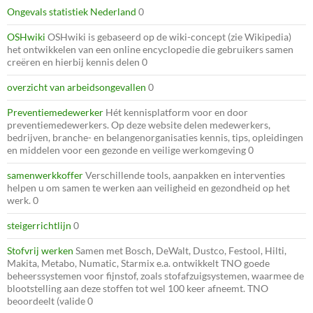
Ongevals statistiek Nederland
0
OSHwiki
OSHwiki is gebaseerd op de wiki-concept (zie Wikipedia)
het ontwikkelen van een online encyclopedie die gebruikers samen
creëren en hierbij kennis delen 0
overzicht van arbeidsongevallen
0
Preventiemedewerker
Hét kennisplatform voor en door
preventiemedewerkers. Op deze website delen medewerkers,
bedrijven, branche- en belangenorganisaties kennis, tips, opleidingen
en middelen voor een gezonde en veilige werkomgeving 0
samenwerkkoffer
Verschillende tools, aanpakken en interventies
helpen u om samen te werken aan veiligheid en gezondheid op het
werk. 0
steigerrichtlijn
0
Stofvrij werken
Samen met Bosch, DeWalt, Dustco, Festool, Hilti,
Makita, Metabo, Numatic, Starmix e.a. ontwikkelt TNO goede
beheerssystemen voor fijnstof, zoals stofafzuigsystemen, waarmee de
blootstelling aan deze stoffen tot wel 100 keer afneemt. TNO
beoordeelt (valide 0