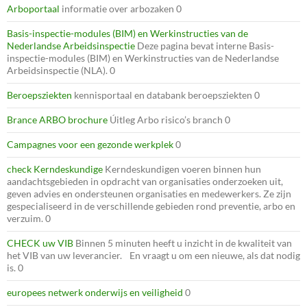
Arboportaal
informatie over arbozaken 0
Basis-inspectie-modules (BIM) en Werkinstructies van de
Nederlandse Arbeidsinspectie
Deze pagina bevat interne Basis-
inspectie-modules (BIM) en Werkinstructies van de Nederlandse
Arbeidsinspectie (NLA). 0
Beroepsziekten
kennisportaal en databank beroepsziekten 0
Brance ARBO brochure
Úitleg Arbo risico’s branch 0
Campagnes voor een gezonde werkplek
0
check Kerndeskundige
Kerndeskundigen voeren binnen hun
aandachtsgebieden in opdracht van organisaties onderzoeken uit,
geven advies en ondersteunen organisaties en medewerkers. Ze zijn
gespecialiseerd in de verschillende gebieden rond preventie, arbo en
verzuim. 0
CHECK uw VIB
Binnen 5 minuten heeft u inzicht in de kwaliteit van
het VIB van uw leverancier. En vraagt u om een nieuwe, als dat nodig
is. 0
europees netwerk onderwijs en veiligheid
0