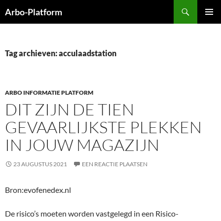
Ga
Zoeken
Arbo-Platform
naar
PRIMAI
de
MENU
inhoud
Tag archieven: acculaadstation
ARBO INFORMATIE PLATFORM
DIT ZIJN DE TIEN
GEVAARLIJKSTE PLEKKEN
IN JOUW MAGAZIJN
23 AUGUSTUS 2021
EEN REACTIE PLAATSEN
Bron:evofenedex.nl
De risico’s moeten worden vastgelegd in een Risico-