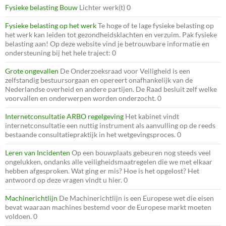
Fysieke belasting Bouw
Lichter werk(t) 0
Fysieke belasting op het werk
Te hoge of te lage fysieke belasting op
het werk kan leiden tot gezondheidsklachten en verzuim. Pak fysieke
belasting aan! Op deze website vind je betrouwbare informatie en
ondersteuning bij het hele traject: 0
Grote ongevallen
De Onderzoeksraad voor Veiligheid is een
zelfstandig bestuursorgaan en opereert onafhankelijk van de
Nederlandse overheid en andere partijen. De Raad besluit zelf welke
voorvallen en onderwerpen worden onderzocht. 0
Internetconsultatie ARBO regelgeving
Het kabinet vindt
internetconsultatie een nuttig instrument als aanvulling op de reeds
bestaande consultatiepraktijk in het wetgevingsproces. 0
Leren van Incidenten
Op een bouwplaats gebeuren nog steeds veel
ongelukken, ondanks alle veiligheidsmaatregelen die we met elkaar
hebben afgesproken. Wat ging er mis? Hoe is het opgelost? Het
antwoord op deze vragen vindt u hier. 0
Machinerichtlijn
De Machinerichtlijn is een Europese wet die eisen
bevat waaraan machines bestemd voor de Europese markt moeten
voldoen. 0