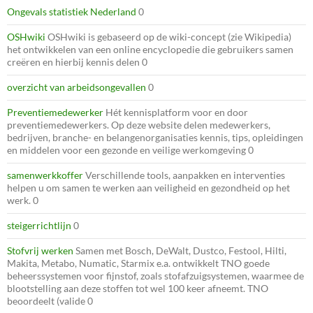
Ongevals statistiek Nederland
0
OSHwiki
OSHwiki is gebaseerd op de wiki-concept (zie Wikipedia)
het ontwikkelen van een online encyclopedie die gebruikers samen
creëren en hierbij kennis delen 0
overzicht van arbeidsongevallen
0
Preventiemedewerker
Hét kennisplatform voor en door
preventiemedewerkers. Op deze website delen medewerkers,
bedrijven, branche- en belangenorganisaties kennis, tips, opleidingen
en middelen voor een gezonde en veilige werkomgeving 0
samenwerkkoffer
Verschillende tools, aanpakken en interventies
helpen u om samen te werken aan veiligheid en gezondheid op het
werk. 0
steigerrichtlijn
0
Stofvrij werken
Samen met Bosch, DeWalt, Dustco, Festool, Hilti,
Makita, Metabo, Numatic, Starmix e.a. ontwikkelt TNO goede
beheerssystemen voor fijnstof, zoals stofafzuigsystemen, waarmee de
blootstelling aan deze stoffen tot wel 100 keer afneemt. TNO
beoordeelt (valide 0