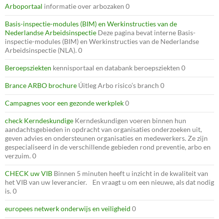
Arboportaal
informatie over arbozaken 0
Basis-inspectie-modules (BIM) en Werkinstructies van de
Nederlandse Arbeidsinspectie
Deze pagina bevat interne Basis-
inspectie-modules (BIM) en Werkinstructies van de Nederlandse
Arbeidsinspectie (NLA). 0
Beroepsziekten
kennisportaal en databank beroepsziekten 0
Brance ARBO brochure
Úitleg Arbo risico’s branch 0
Campagnes voor een gezonde werkplek
0
check Kerndeskundige
Kerndeskundigen voeren binnen hun
aandachtsgebieden in opdracht van organisaties onderzoeken uit,
geven advies en ondersteunen organisaties en medewerkers. Ze zijn
gespecialiseerd in de verschillende gebieden rond preventie, arbo en
verzuim. 0
CHECK uw VIB
Binnen 5 minuten heeft u inzicht in de kwaliteit van
het VIB van uw leverancier. En vraagt u om een nieuwe, als dat nodig
is. 0
europees netwerk onderwijs en veiligheid
0